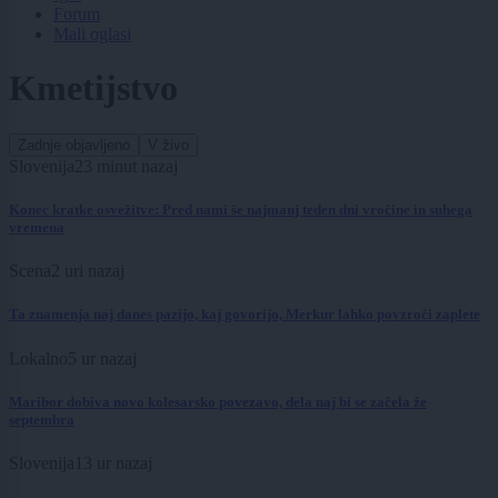
Forum
Mali oglasi
Kmetijstvo
Zadnje objavljeno
V živo
Slovenija
23 minut nazaj
Konec kratke osvežitve: Pred nami še najmanj teden dni vročine in suhega
vremena
Scena
2 uri nazaj
Ta znamenja naj danes pazijo, kaj govorijo, Merkur lahko povzroči zaplete
Lokalno
5 ur nazaj
Maribor dobiva novo kolesarsko povezavo, dela naj bi se začela že
septembra
Slovenija
13 ur nazaj