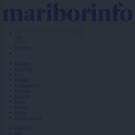
Skip
to
main
content
Prijavi se
Lokalno
Slovenija
Svet
Politika
Gospodarstvo
Kronika
Zdravje
Šport
Kultura
Scena
Zadnje novice
Dogodki
Igre