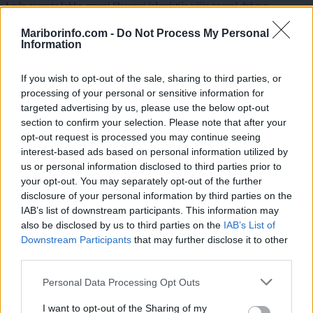
Le še avgusta lahko mnogi Slovenci izkoristijo višjo pomoč države
Lokalno
16 ur nazaj
Mariborinfo.com -
Do Not Process My Personal
Information
Kaj posaditi avgusta? Ni še prepozno, vse to lahko posadite na vrtu
If you wish to opt-out of the sale, sharing to third parties, or
Globalno
18 ur nazaj
processing of your personal or sensitive information for
targeted advertising by us, please use the below opt-out
Tako visoke prometne kazni vam lahko napišejo hrvaški policisti
section to confirm your selection. Please note that after your
opt-out request is processed you may continue seeing
Globalno
18 ur nazaj
interest-based ads based on personal information utilized by
us or personal information disclosed to third parties prior to
Dobra novica za 38-letnega Hrvata, ki se na Irskem bori za življenje
your opt-out. You may separately opt-out of the further
disclosure of your personal information by third parties on the
Scena
18 ur nazaj
IAB’s list of downstream participants. This information may
Na meji pozabil ženo: »»Ko sem videl prazen sedež, nisem vedel, ali naj se
also be disclosed by us to third parties on the
IAB’s List of
smejim ali držim za glavo«
Prijavi se na cajtng
Downstream Participants
that may further disclose it to other
third parties.
Prikaži več
Personal Data Processing Opt Outs
Želiš biti vedno na tekočem? Prijavi se na novice in dvakrat
tedensko v svoj email nabiralnik prejmi pregled svežih novic.
I want to opt-out of the Sharing of my