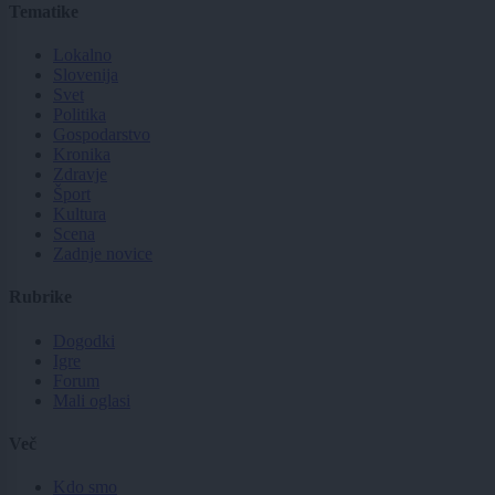
Tematike
Lokalno
Slovenija
Svet
Politika
Gospodarstvo
Kronika
Zdravje
Šport
Kultura
Scena
Zadnje novice
Rubrike
Dogodki
Igre
Forum
Mali oglasi
Več
Kdo smo