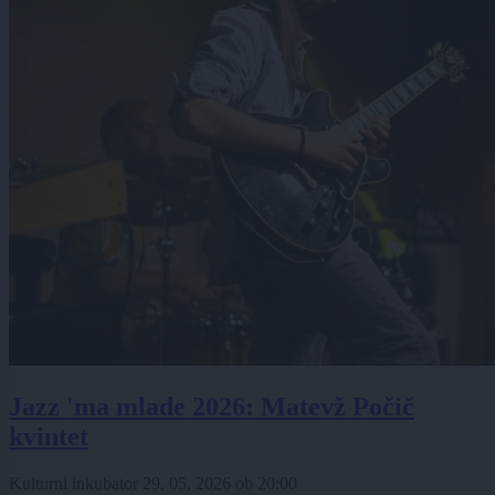
Jazz 'ma mlade 2026: Matevž Počič
kvintet
Kulturni inkubator
29. 05. 2026
ob
20:00