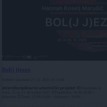
Bol(j j)ezen
Kulturni inkubator
23. 12. 2025
ob
15:00
𝗶𝗻𝘁𝗲𝗿𝗱𝗶𝘀𝗰𝗶𝗽𝗹𝗶𝗻𝗮𝗿𝗻𝗶 𝘂𝗺𝗲𝘁𝗻𝗶š𝗸𝗶 𝗽𝗿𝗼𝗷𝗲𝗸𝘁 📆Ponedeljek in
torek, 22. in 23. december 2025 ⏰Ponedeljek: 16.00-20.00 =
delavnice ⏰Torek: 15.00-18.00 = delavnice / 19.00 ...