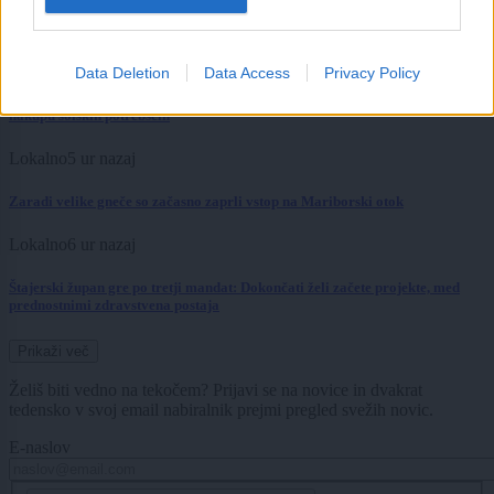
Vročinski val dosegel vrhunec: preverite, koliko stopinj je bilo v Mariboru
Lokalno
5 ur nazaj
Data Deletion
Data Access
Privacy Policy
Vsaka pomoč šteje: Mama samohranilka s tremi otroki potrebuje pomoč pri
nakupu šolskih potrebščin
Lokalno
5 ur nazaj
Zaradi velike gneče so začasno zaprli vstop na Mariborski otok
Lokalno
6 ur nazaj
Štajerski župan gre po tretji mandat: Dokončati želi začete projekte, med
prednostnimi zdravstvena postaja
Prikaži več
Želiš biti vedno na tekočem? Prijavi se na novice in dvakrat
tedensko v svoj email nabiralnik prejmi pregled svežih novic.
E-naslov