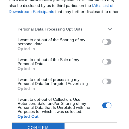
also be disclosed by us to third parties on the
IAB’s List of
Zadnje objavljeno
V živo
Prijavi se na cajtng
Downstream Participants
that may further disclose it to other
Scena
2 uri nazaj
third parties.
VIDEO: Se še spomnite Groznega Gašperja? Štajerska skupina preoblekla
skladbo iz risanke: »Biti drugačen ni nujno nekaj slabega«
Personal Data Processing Opt Outs
Scena
2 uri nazaj
I want to opt-out of the Sharing of my
personal data.
Opted In
Maribor vabi na razgiban konec tedna z glasbeno nostalgijo, koncerti,
zdravico in ustvarjalnim dogajanjem
I want to opt-out of the Sale of my
Personal Data.
Lokalno
2 uri nazaj
Opted In
Mariborski študenti izdelali povsem nov električni dirkalnik, predstavili ga
I want to opt-out of processing my
bodo na mednarodnem tekmovanju
Personal Data for Targeted Advertising.
Opted In
Scena
4 ure nazaj
I want to opt-out of Collection, Use,
Retention, Sale, and/or Sharing of my
VIDEO: Gliste znova v akciji, skrivnostna in odštekana dvojica predstavlja
Personal Data that Is Unrelated with the
Gobe
Purposes for which it was collected.
Opted Out
Slovenija
4 ure nazaj
CONFIRM