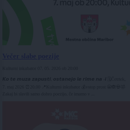
Večer slabe poezije
Kulturni inkubator
07. 05. 2026
ob
20:00
𝙆𝙤 𝙩𝙚 𝙢𝙪𝙯𝙖 𝙯𝙖𝙥𝙪𝙨𝙩𝙞, 𝙤𝙨𝙩𝙖𝙣𝙚𝙟𝙤 𝙡𝙚 𝙧𝙞𝙢𝙚 𝙣𝙖 -𝙞 🗓️Četrtek,
7. maj 2026 ⏰20.00 📍Kulturni inkubator 💰vstop prost 😬🙈💀🤣
Zakaj bi slavili samo dobro poezijo, če imamo v ...