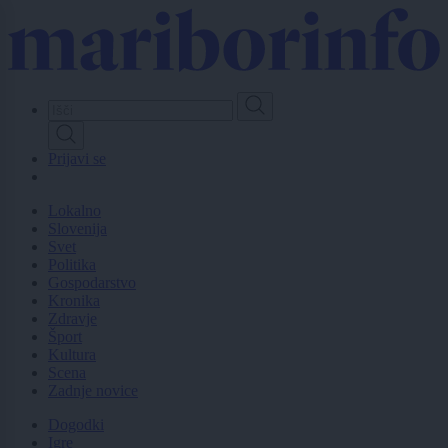
Skip
to
main
content
Prijavi se
Lokalno
Slovenija
Svet
Politika
Gospodarstvo
Kronika
Zdravje
Šport
Kultura
Scena
Zadnje novice
Dogodki
Igre