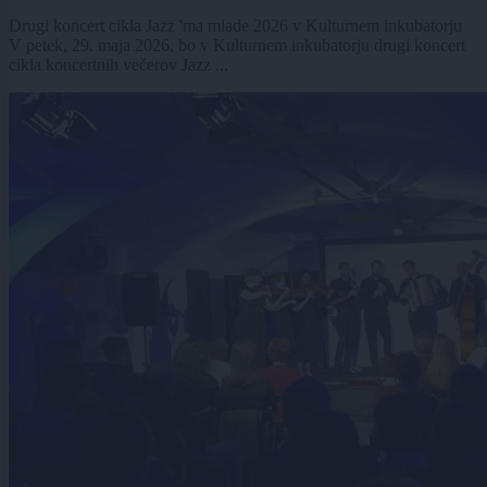
Drugi koncert cikla Jazz 'ma mlade 2026 v Kulturnem inkubatorju
V petek, 29. maja 2026, bo v Kulturnem inkubatorju drugi koncert
cikla koncertnih večerov Jazz ...