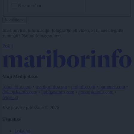
CAPTCHA
Nisem robot
Naročite se
Imaš novico, informacijo, fotografijo ali video, ki bi nas utegnila
zanimati? Najboljše nagradimo.
Pošlji
Moji Mediji d.o.o.
sobotainfo.com
•
mariborinfo.com
•
ptujinfo.com
•
pomurec.com
•
dolenjskainfo.com
•
ljubljanainfo.com
•
gorenjskainfo.com
•
tvidea.si
Vse pravice pridržane © 2026
Tematike
Lokalno