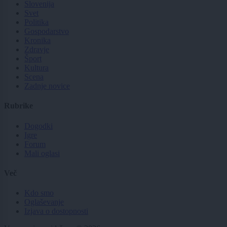
Slovenija
Svet
Politika
Gospodarstvo
Kronika
Zdravje
Šport
Kultura
Scena
Zadnje novice
Rubrike
Dogodki
Igre
Forum
Mali oglasi
Več
Kdo smo
Oglaševanje
Izjava o dostopnosti