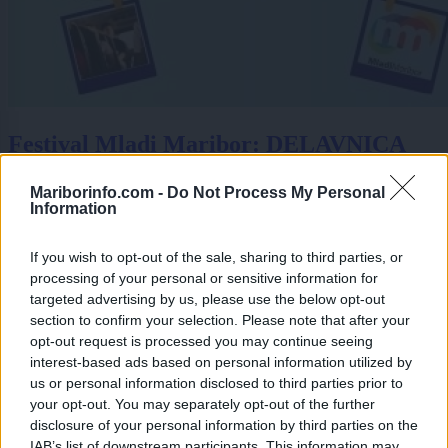
Festival Mladi Maribor: DELAVNICA
ZNAKOVNEGA JEZIKA: POVEJ MI Z
Mariborinfo.com -
Do Not Process My Personal
ROKAMI!
Information
Kulturni inkubator
20. 11. 2025
ob
17:00
If you wish to opt-out of the sale, sharing to third parties, or
Ste že slišali, da se lahko pogovarjamo brez besed, brez telefona in
processing of your personal or sensitive information for
interneta? Da, govorimo o slovenskem znakovnem jeziku (SZJ). Na
targeted advertising by us, please use the below opt-out
delavnici se bomo naučili ...
section to confirm your selection. Please note that after your
opt-out request is processed you may continue seeing
1
2
interest-based ads based on personal information utilized by
3
us or personal information disclosed to third parties prior to
4
your opt-out. You may separately opt-out of the further
disclosure of your personal information by third parties on the
IAB’s list of downstream participants. This information may