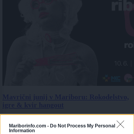
Mavrični junij v Mariboru: Rokodelstvo,
igre & kvir hangout
Kulturni inkubator, Koroška ulica 18, Maribor
10. 06. 2026
ob
17:00
Mariborinfo.com -
Do Not Process My Personal
Information
V okviru Mavričnega junija vabljene_i na sproščen Queer Hangout,