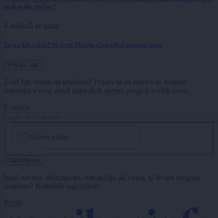
podravske občine?
Kronika
5 ur nazaj
Ste ga kje videli? 45-letni Mariborčan odšel neznano kam
Prikaži več
Želiš biti vedno na tekočem? Prijavi se na novice in dvakrat
tedensko v svoj email nabiralnik prejmi pregled svežih novic.
E-naslov
CAPTCHA
Nisem robot
Naročite se
Imaš novico, informacijo, fotografijo ali video, ki bi nas utegnila
zanimati? Najboljše nagradimo.
Pošlji