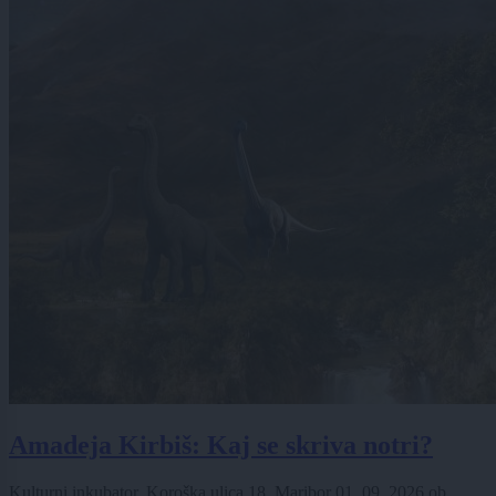
Amadeja Kirbiš: Kaj se skriva notri?
Kulturni inkubator, Koroška ulica 18, Maribor
01. 09. 2026
ob