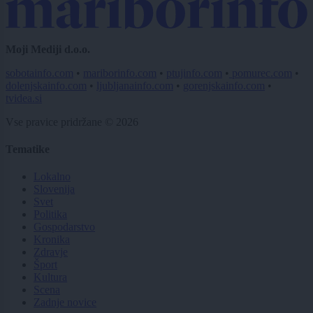
Moji Mediji d.o.o.
sobotainfo.com
•
mariborinfo.com
•
ptujinfo.com
•
pomurec.com
•
dolenjskainfo.com
•
ljubljanainfo.com
•
gorenjskainfo.com
•
tvidea.si
Vse pravice pridržane © 2026
Tematike
Lokalno
Slovenija
Svet
Politika
Gospodarstvo
Kronika
Zdravje
Šport
Kultura
Scena
Zadnje novice