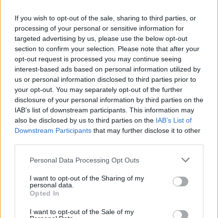
kjer bomo skupaj ustvarjale_i zapestnice iz perlic, klepetale_i in
preživele_i prijeten večer v ...
If you wish to opt-out of the sale, sharing to third parties, or
processing of your personal or sensitive information for
1
targeted advertising by us, please use the below opt-out
2
section to confirm your selection. Please note that after your
3
4
opt-out request is processed you may continue seeing
5
interest-based ads based on personal information utilized by
6
us or personal information disclosed to third parties prior to
7
your opt-out. You may separately opt-out of the further
8
disclosure of your personal information by third parties on the
9
IAB’s list of downstream participants. This information may
…
also be disclosed by us to third parties on the
IAB’s List of
Prijavi se na cajtng
Downstream Participants
that may further disclose it to other
third parties.
Zadnje objavljeno
V živo
okolje
10 minut nazaj
Personal Data Processing Opt Outs
Visoke temperature ogrožajo življenje v slovenskih rekah, zaradi vročine že
I want to opt-out of the Sharing of my
omejujejo ribolov
personal data.
Opted In
Scena
2 uri nazaj
I want to opt-out of the Sale of my