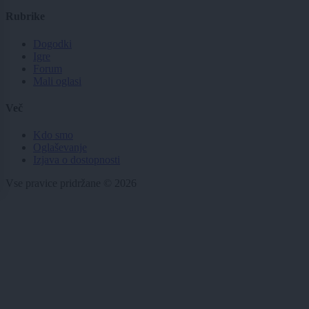
Rubrike
Dogodki
Igre
Forum
Mali oglasi
Več
Kdo smo
Oglaševanje
Izjava o dostopnosti
Vse pravice pridržane © 2026