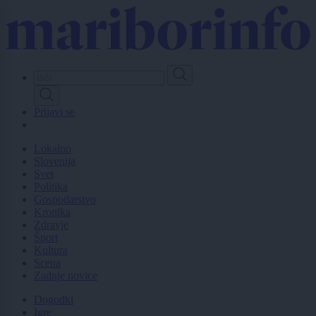
Skip
to
main
content
Prijavi se
Lokalno
Slovenija
Svet
Politika
Gospodarstvo
Kronika
Zdravje
Šport
Kultura
Scena
Zadnje novice
Dogodki
Igre