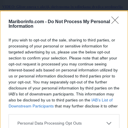
VIDEO: Gliste znova v akciji, skrivnostna in odštekana dvojica predstavlja
Gobe
Mariborinfo.com -
Do Not Process My Personal
Slovenija
9 ur nazaj
Information
Vročinski val dosegel vrhunec: preverite, koliko stopinj je bilo v Mariboru
If you wish to opt-out of the sale, sharing to third parties, or
Lokalno
10 ur nazaj
processing of your personal or sensitive information for
targeted advertising by us, please use the below opt-out
Vsaka pomoč šteje: Mama samohranilka s tremi otroki potrebuje pomoč pri
section to confirm your selection. Please note that after your
nakupu šolskih potrebščin
opt-out request is processed you may continue seeing
interest-based ads based on personal information utilized by
Lokalno
10 ur nazaj
us or personal information disclosed to third parties prior to
your opt-out. You may separately opt-out of the further
Zaradi velike gneče so začasno zaprli vstop na Mariborski otok
disclosure of your personal information by third parties on the
IAB’s list of downstream participants. This information may
Lokalno
11 ur nazaj
also be disclosed by us to third parties on the
IAB’s List of
Prijavi se na cajtng
Štajerski župan gre po tretji mandat: Dokončati želi začete projekte, med
Downstream Participants
that may further disclose it to other
prednostnimi zdravstvena postaja
third parties.
Prikaži več
Personal Data Processing Opt Outs