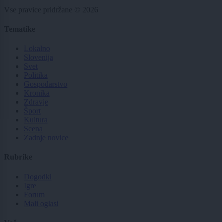
Vse pravice pridržane © 2026
Tematike
Lokalno
Slovenija
Svet
Politika
Gospodarstvo
Kronika
Zdravje
Šport
Kultura
Scena
Zadnje novice
Rubrike
Dogodki
Igre
Forum
Mali oglasi