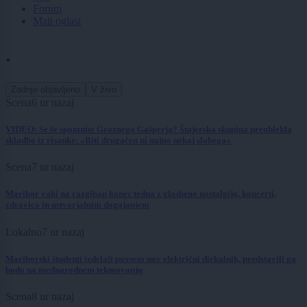
Forum
Mali oglasi
.
Zadnje objavljeno
V živo
Scena
6 ur nazaj
VIDEO: Se še spomnite Groznega Gašperja? Štajerska skupina preoblekla
skladbo iz risanke: »Biti drugačen ni nujno nekaj slabega«
Scena
7 ur nazaj
Maribor vabi na razgiban konec tedna z glasbeno nostalgijo, koncerti,
zdravico in ustvarjalnim dogajanjem
Lokalno
7 ur nazaj
Mariborski študenti izdelali povsem nov električni dirkalnik, predstavili ga
bodo na mednarodnem tekmovanju
Scena
8 ur nazaj