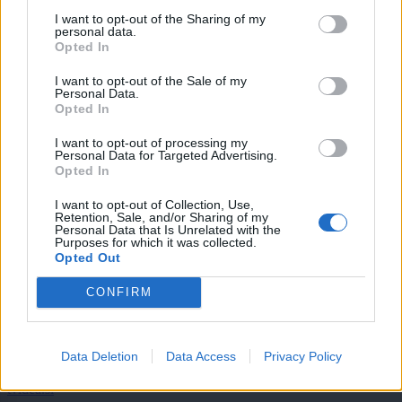
Želiš biti vedno na tekočem? Prijavi se na novice in dvakrat
I want to opt-out of the Sharing of my
tedensko v svoj email nabiralnik prejmi pregled svežih novic.
personal data.
Opted In
E-naslov
I want to opt-out of the Sale of my
Personal Data.
CAPTCHA
Opted In
Nisem robot
I want to opt-out of processing my
Personal Data for Targeted Advertising.
Naročite se
Opted In
Imaš novico, informacijo, fotografijo ali video, ki bi nas utegnila
zanimati? Najboljše nagradimo.
I want to opt-out of Collection, Use,
Retention, Sale, and/or Sharing of my
Personal Data that Is Unrelated with the
Pošlji
Purposes for which it was collected.
Opted Out
CONFIRM
Moji Mediji d.o.o.
Data Deletion
Data Access
Privacy Policy
sobotainfo.com
•
mariborinfo.com
•
ptujinfo.com
•
pomurec.com
•
dolenjskainfo.com
•
ljubljanainfo.com
•
gorenjskainfo.com
•
tvidea.si