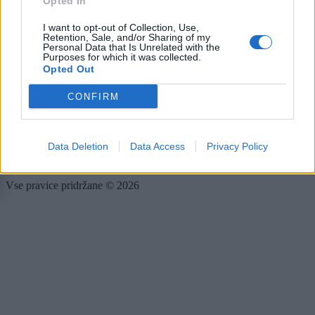
Opted In
Rubrike
I want to opt-out of Collection, Use,
Retention, Sale, and/or Sharing of my
Dogodki
Personal Data that Is Unrelated with the
Igre
Purposes for which it was collected.
Forum
Opted Out
Mali oglasi
CONFIRM
Več
Kdo smo
Data Deletion
Data Access
Privacy Policy
Oglaševanje
Izjava o dostopnosti
Vse pravice pridržane © 2026