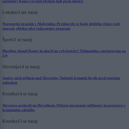
zaželene? Kupci vse bolj gledajo tudi proti okolici
Lokalno
3 ure nazaj
Nogometni praznik v Malečniku: Predstavile se bodo dekliške ekipe vseh
starosti, obiskovalce čaka pester program
Šport
11 ur nazaj
Maribor zlomil Koper in skočil na vrh lestvice! Tshipamba z mojstrovino za
2:0
Slovenija
14 ur nazaj
Sončev mrk prihaja nad Slovenijo: Najlepši trenutek bo tik pred sončnim
zahodom
Kronika
14 ur nazaj
Slovenca aretirali na Hrvaškem: Očitajo mu pranje milijonov in povezave s
kriminalno združbo
Kronika
15 ur nazaj