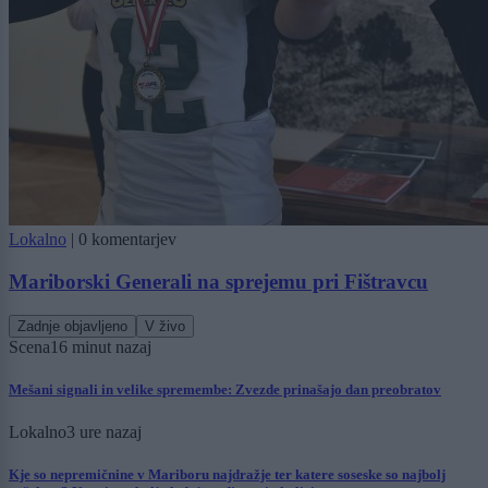
Lokalno
|
0 komentarjev
Mariborski Generali na sprejemu pri Fištravcu
Zadnje objavljeno
V živo
Scena
16 minut nazaj
Mešani signali in velike spremembe: Zvezde prinašajo dan preobratov
Lokalno
3 ure nazaj
Kje so nepremičnine v Mariboru najdražje ter katere soseske so najbolj