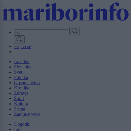
Skip
to
main
content
Prijavi se
Lokalno
Slovenija
Svet
Politika
Gospodarstvo
Kronika
Zdravje
Šport
Kultura
Scena
Zadnje novice
Dogodki
Igre