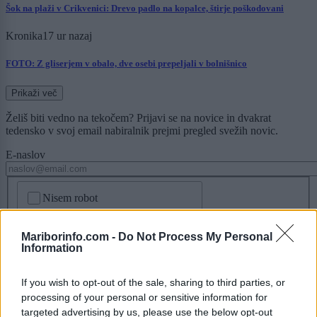
Šok na plaži v Crikvenici: Drevo padlo na kopalce, štirje poškodovani
Kronika
17 ur nazaj
FOTO: Z gliserjem v obalo, dve osebi prepeljali v bolnišnico
Prikaži več
Želiš biti vedno na tekočem? Prijavi se na novice in dvakrat
tedensko v svoj email nabiralnik prejmi pregled svežih novic.
E-naslov
CAPTCHA
Nisem robot
Naročite se
Mariborinfo.com -
Do Not Process My Personal
Information
Imaš novico, informacijo, fotografijo ali video, ki bi nas utegnila
zanimati? Najboljše nagradimo.
If you wish to opt-out of the sale, sharing to third parties, or
Pošlji
processing of your personal or sensitive information for
targeted advertising by us, please use the below opt-out