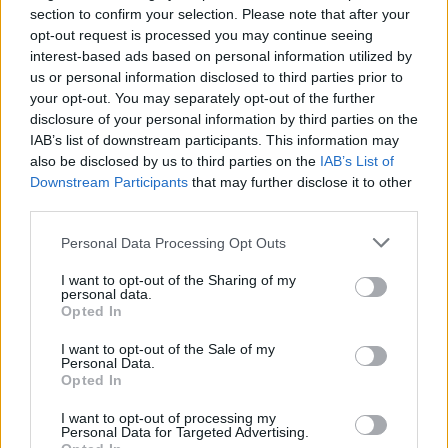
section to confirm your selection. Please note that after your
opt-out request is processed you may continue seeing
interest-based ads based on personal information utilized by
Moji Mediji d.o.o.
us or personal information disclosed to third parties prior to
your opt-out. You may separately opt-out of the further
sobotainfo.com
•
mariborinfo.com
•
ptujinfo.com
•
pomurec.com
•
disclosure of your personal information by third parties on the
dolenjskainfo.com
•
ljubljanainfo.com
•
gorenjskainfo.com
•
tvidea.si
IAB’s list of downstream participants. This information may
also be disclosed by us to third parties on the
IAB’s List of
Vse pravice pridržane © 2026
Prijavi se na cajtng
Downstream Participants
that may further disclose it to other
third parties.
Tematike
Personal Data Processing Opt Outs
Lokalno
Slovenija
I want to opt-out of the Sharing of my
Svet
personal data.
Politika
Opted In
Gospodarstvo
Kronika
I want to opt-out of the Sale of my
Zdravje
Personal Data.
Šport
Opted In
Kultura
Scena
I want to opt-out of processing my
Zadnje novice
Personal Data for Targeted Advertising.