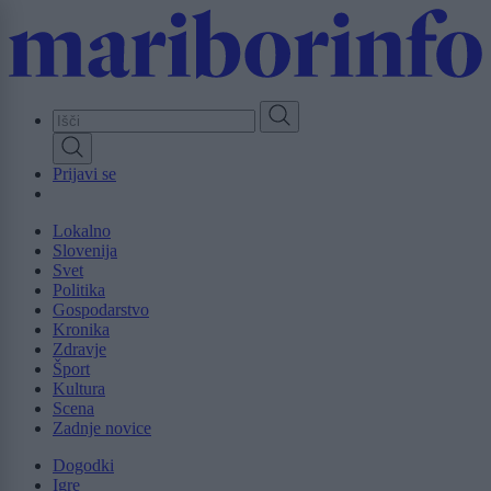
Skip
to
main
content
Prijavi se
Lokalno
Slovenija
Svet
Politika
Gospodarstvo
Kronika
Zdravje
Šport
Kultura
Scena
Zadnje novice
Dogodki
Igre