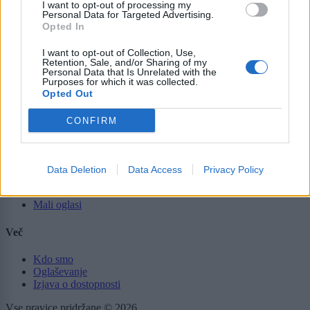
Slovenija
I want to opt-out of processing my
Svet
Personal Data for Targeted Advertising.
Politika
Opted In
Gospodarstvo
Kronika
I want to opt-out of Collection, Use,
Retention, Sale, and/or Sharing of my
Zdravje
Personal Data that Is Unrelated with the
Šport
Purposes for which it was collected.
Kultura
Opted Out
Scena
Zadnje novice
CONFIRM
Rubrike
Dogodki
Data Deletion
Data Access
Privacy Policy
Igre
Forum
Mali oglasi
Več
Kdo smo
Oglaševanje
Izjava o dostopnosti
Vse pravice pridržane © 2026