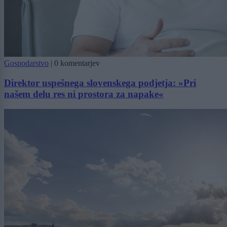
Gospodarstvo
|
0 komentarjev
Direktor uspešnega slovenskega podjetja: »Pri
našem delu res ni prostora za napake«