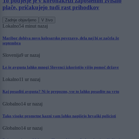
To podjetje je v koronakrizi zaposlenim zvišalo
plače, pričakujejo tudi rast prihodkov
Zadnje objavljeno
V živo
Lokalno
54 minut nazaj
Maribor dobiva novo kolesarsko povezavo, dela naj bi se začela že
septembra
Slovenija
9 ur nazaj
Le še avgusta lahko mnogi Slovenci izkoristijo višjo pomoč države
Lokalno
11 ur nazaj
Kaj posaditi avgusta? Ni še prepozno, vse to lahko posadite na vrtu
Globalno
14 ur nazaj
Tako visoke prometne kazni vam lahko napišejo hrvaški policisti
Globalno
14 ur nazaj