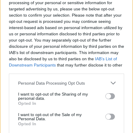
processing of your personal or sensitive information for
Nisem robot
targeted advertising by us, please use the below opt-out
section to confirm your selection. Please note that after your
Naročite se
opt-out request is processed you may continue seeing
interest-based ads based on personal information utilized by
Imaš novico, informacijo, fotografijo ali video, ki bi nas utegnila
zanimati? Najboljše nagradimo.
us or personal information disclosed to third parties prior to
your opt-out. You may separately opt-out of the further
Pošlji
disclosure of your personal information by third parties on the
IAB’s list of downstream participants. This information may
also be disclosed by us to third parties on the
IAB’s List of
Prijavi se na cajtng
Downstream Participants
that may further disclose it to other
third parties.
Moji Mediji d.o.o.
Personal Data Processing Opt Outs
sobotainfo.com
•
mariborinfo.com
•
ptujinfo.com
•
pomurec.com
•
dolenjskainfo.com
•
ljubljanainfo.com
•
gorenjskainfo.com
•
I want to opt-out of the Sharing of my
tvidea.si
personal data.
Opted In
Vse pravice pridržane © 2026
I want to opt-out of the Sale of my
Tematike
Personal Data.
Opted In
Lokalno