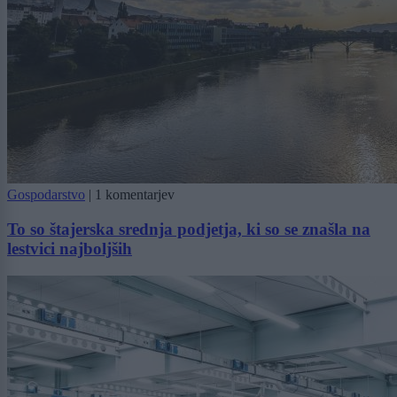
Gospodarstvo
|
1 komentarjev
To so štajerska srednja podjetja, ki so se znašla na
lestvici najboljših