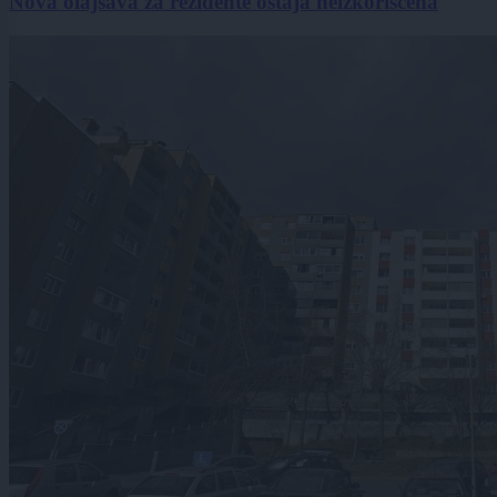
Nova olajšava za rezidente ostaja neizkoriščena