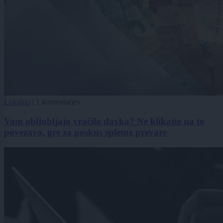
Lokalno
|
1 komentarjev
Vam obljubljajo vračilo davka? Ne klikajte na to
povezavo, gre za poskus spletne prevare