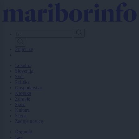
Skip
to
main
content
Prijavi se
Lokalno
Slovenija
Svet
Politika
Gospodarstvo
Kronika
Zdravje
Šport
Kultura
Scena
Zadnje novice
Dogodki
Igre