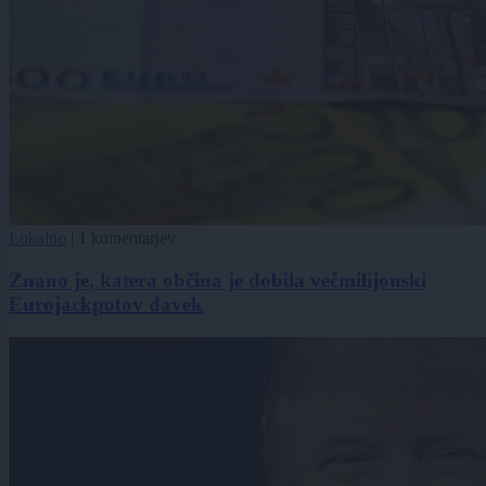
Lokalno
|
1 komentarjev
Znano je, katera občina je dobila večmilijonski
Eurojackpotov davek