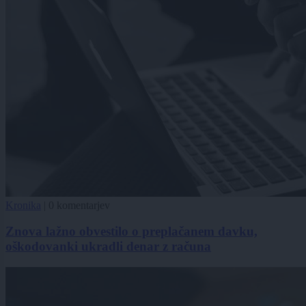
Kronika
|
0 komentarjev
Znova lažno obvestilo o preplačanem davku,
oškodovanki ukradli denar z računa