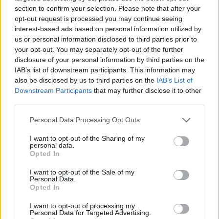
Kronika
9 minut nazaj
section to confirm your selection. Please note that after your
opt-out request is processed you may continue seeing
Na Smetanovi ulici trčila kolesarja, starejša kolesarka se je hudo
interest-based ads based on personal information utilized by
poškodovala
us or personal information disclosed to third parties prior to
your opt-out. You may separately opt-out of the further
Scena
eno uro nazaj
disclosure of your personal information by third parties on the
IAB’s list of downstream participants. This information may
Jih imate tudi vi? To je preprost trik, s katerim lahko srebrne ribice
also be disclosed by us to third parties on the
IAB’s List of
preženete iz stanovanja
Prijavi se na cajtng
Downstream Participants
that may further disclose it to other
Globalno
2 uri nazaj
third parties.
VIDEO: Avtobus obtičal na trajektu za Korčulo, potniki ga zibali, da bi ga
Personal Data Processing Opt Outs
spravili z rampe
I want to opt-out of the Sharing of my
personal data.
Kronika
3 ure nazaj
Opted In
Eksplozija v lokalu v središču Maribora, zagorel aparat za praženje kave
I want to opt-out of the Sale of my
Personal Data.
Slovenija
4 ure nazaj
Opted In
Konec kratke osvežitve: Pred nami še najmanj teden dni vročine in suhega
I want to opt-out of processing my
vremena
Personal Data for Targeted Advertising.