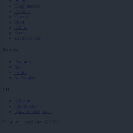
Politika
Gospodarstvo
Kronika
Zdravje
Šport
Kultura
Scena
Zadnje novice
Rubrike
Dogodki
Igre
Forum
Mali oglasi
Več
Kdo smo
Oglaševanje
Izjava o dostopnosti
Vse pravice pridržane © 2026