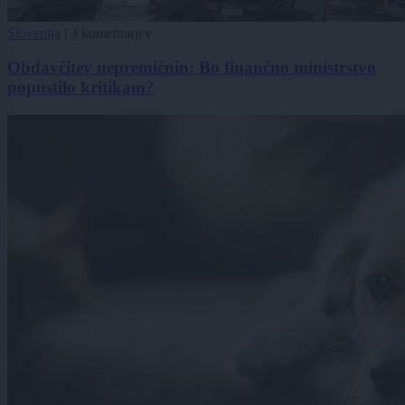
Slovenija
|
3 komentarjev
Obdavčitev nepremičnin: Bo finančno ministrstvo
popustilo kritikam?