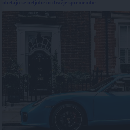
obetajo se neljube in dražje spremembe