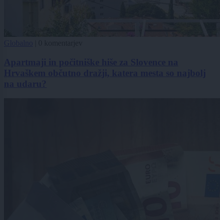
Globalno
|
0 komentarjev
Apartmaji in počitniške hiše za Slovence na
Hrvaškem občutno dražji, katera mesta so najbolj
na udaru?