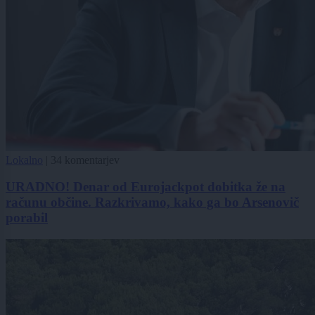
Lokalno
|
34 komentarjev
URADNO! Denar od Eurojackpot dobitka že na
računu občine. Razkrivamo, kako ga bo Arsenovič
porabil