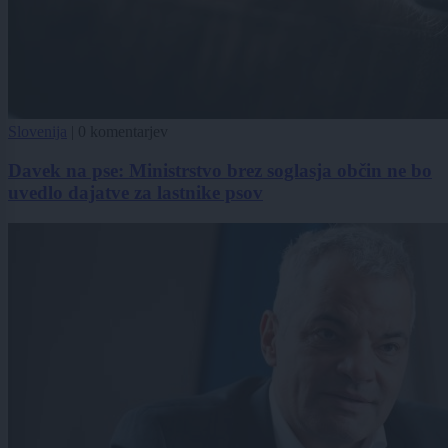
Slovenija
|
0 komentarjev
Davek na pse: Ministrstvo brez soglasja občin ne bo
uvedlo dajatve za lastnike psov