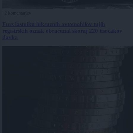
|
2 komentarjev
Furs lastniku luksuznih avtomobilov tujih
registrskih oznak obračunal skoraj 220 tisočakov
davka