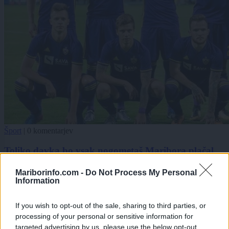
Šport
|
0 komentarjev
Toliko davka bo vsak nogometaš Maribora plačal
državi
Mariborinfo.com -
Do Not Process My Personal
Information
1
2
If you wish to opt-out of the sale, sharing to third parties, or
processing of your personal or sensitive information for
targeted advertising by us, please use the below opt-out
Zadnje objavljeno
V živo