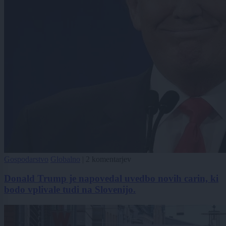
Gospodarstvo
Globalno
|
2 komentarjev
Donald Trump je napovedal uvedbo novih carin, ki
bodo vplivale tudi na Slovenijo.