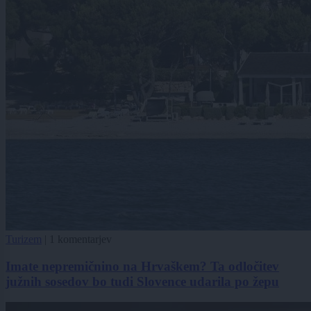
Turizem
|
1 komentarjev
Imate nepremičnino na Hrvaškem? Ta odločitev
južnih sosedov bo tudi Slovence udarila po žepu