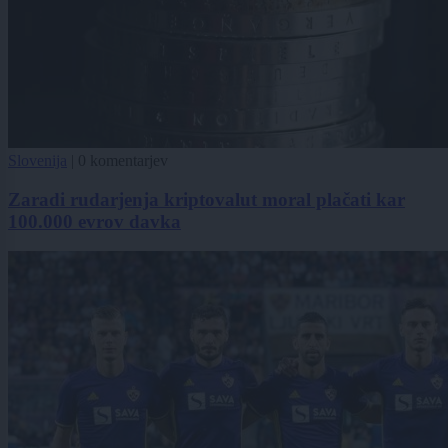
Slovenija
|
0 komentarjev
Zaradi rudarjenja kriptovalut moral plačati kar
100.000 evrov davka