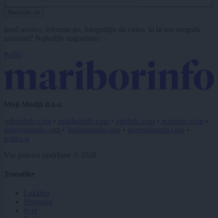
Naročite se
Imaš novico, informacijo, fotografijo ali video, ki bi nas utegnila
zanimati? Najboljše nagradimo.
Pošlji
Moji Mediji d.o.o.
sobotainfo.com
•
mariborinfo.com
•
ptujinfo.com
•
pomurec.com
•
dolenjskainfo.com
•
ljubljanainfo.com
•
gorenjskainfo.com
•
tvidea.si
Vse pravice pridržane © 2026
Tematike
Lokalno
Slovenija
Svet