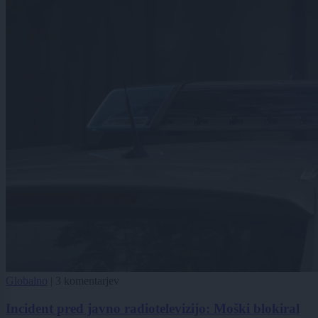
Globalno
|
3 komentarjev
Incident pred javno radiotelevizijo: Moški blokiral