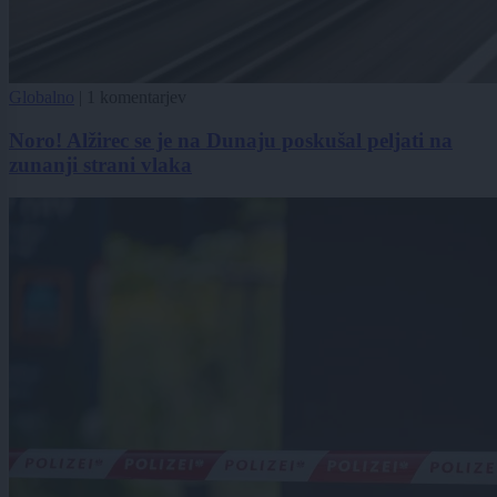
Globalno
|
1 komentarjev
Noro! Alžirec se je na Dunaju poskušal peljati na
zunanji strani vlaka