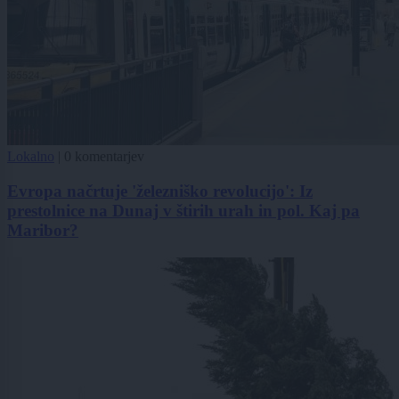
Lokalno
|
0 komentarjev
Evropa načrtuje 'železniško revolucijo': Iz
prestolnice na Dunaj v štirih urah in pol. Kaj pa
Maribor?