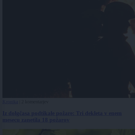
Kronika
|
2 komentarjev
Iz dolgčasa podtikale požare: Tri dekleta v enem
mesecu zanetila 18 požarov