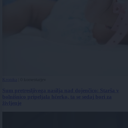
Kronika
|
0 komentarjev
Sum pretresljivega nasilja nad dojenčico: Starša v
bolnišnico pripeljala hčerko, ta se sedaj bori za
življenje