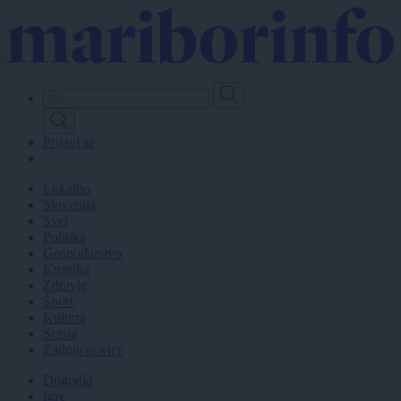
Skip
to
main
content
Prijavi se
Lokalno
Slovenija
Svet
Politika
Gospodarstvo
Kronika
Zdravje
Šport
Kultura
Scena
Zadnje novice
Dogodki
Igre