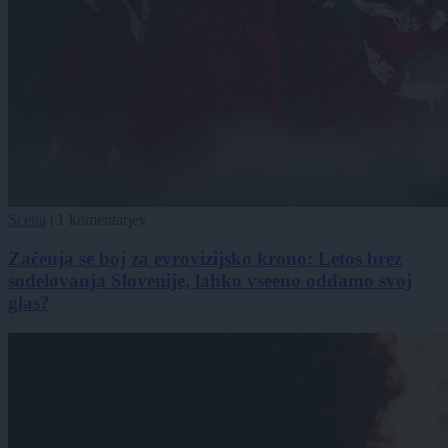
Scena
|
1 komentarjev
Začenja se boj za evrovizijsko krono: Letos brez
sodelovanja Slovenije, lahko vseeno oddamo svoj
glas?