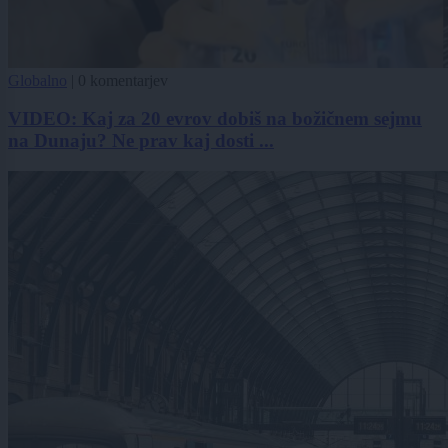
Globalno
|
0 komentarjev
VIDEO: Kaj za 20 evrov dobiš na božičnem sejmu
na Dunaju? Ne prav kaj dosti ...