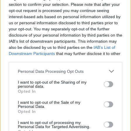
Zadnje objavljeno
V živo
section to confirm your selection. Please note that after your
Lokalno
9 minut nazaj
opt-out request is processed you may continue seeing
interest-based ads based on personal information utilized by
Vsaka pomoč šteje: Mama samohranilka s tremi otroki potrebuje pomoč pri
us or personal information disclosed to third parties prior to
nakupu šolskih potrebščin
your opt-out. You may separately opt-out of the further
disclosure of your personal information by third parties on the
Lokalno
36 minut nazaj
IAB’s list of downstream participants. This information may
also be disclosed by us to third parties on the
IAB’s List of
Zaradi velike gneče so začasno zaprli vstop na Mariborski otok
Prijavi se na cajtng
Downstream Participants
that may further disclose it to other
Lokalno
eno uro nazaj
third parties.
Štajerski župan gre po tretji mandat: Dokončati želi začete projekte, med
Personal Data Processing Opt Outs
prednostnimi zdravstvena postaja
I want to opt-out of the Sharing of my
personal data.
Lokalno
2 uri nazaj
Opted In
Avtomobil na Koroški ulici se je segrel na kar 85 stopinj
I want to opt-out of the Sale of my
Personal Data.
Slovenija
2 uri nazaj
Opted In
Skoraj 40 stopinj! Vročinski val prinesel nove temperaturne rekorde po
I want to opt-out of processing my
Sloveniji
Personal Data for Targeted Advertising.