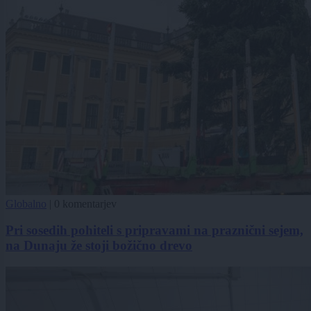
Globalno
|
0 komentarjev
Pri sosedih pohiteli s pripravami na praznični sejem,
na Dunaju že stoji božično drevo