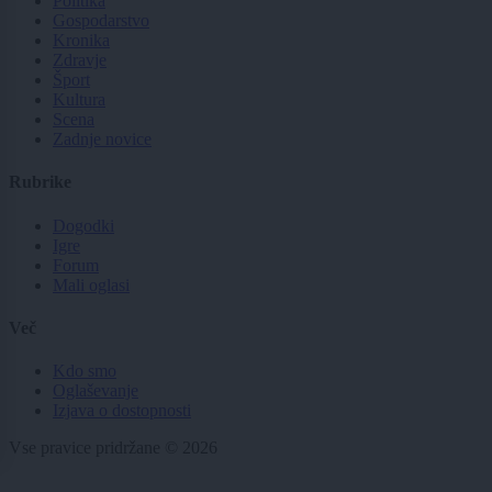
Politika
Gospodarstvo
Kronika
Zdravje
Šport
Kultura
Scena
Zadnje novice
Rubrike
Dogodki
Igre
Forum
Mali oglasi
Več
Kdo smo
Oglaševanje
Izjava o dostopnosti
Vse pravice pridržane © 2026