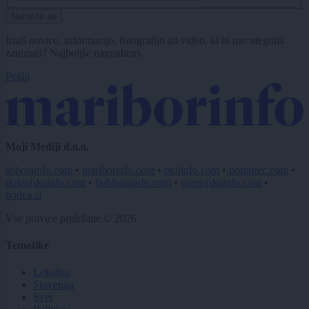
Naročite se
Imaš novico, informacijo, fotografijo ali video, ki bi nas utegnila
zanimati? Najboljše nagradimo.
Pošlji
Moji Mediji d.o.o.
sobotainfo.com
•
mariborinfo.com
•
ptujinfo.com
•
pomurec.com
•
dolenjskainfo.com
•
ljubljanainfo.com
•
gorenjskainfo.com
•
tvidea.si
Vse pravice pridržane © 2026
Tematike
Lokalno
Slovenija
Svet