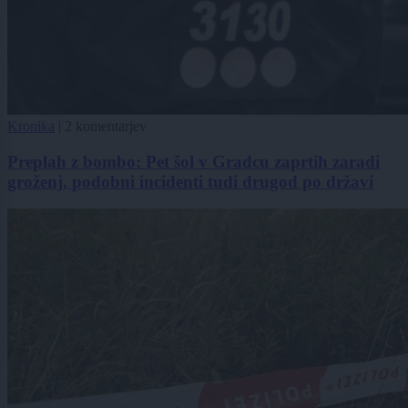
Kronika
|
2 komentarjev
Preplah z bombo: Pet šol v Gradcu zaprtih zaradi
groženj, podobni incidenti tudi drugod po državi