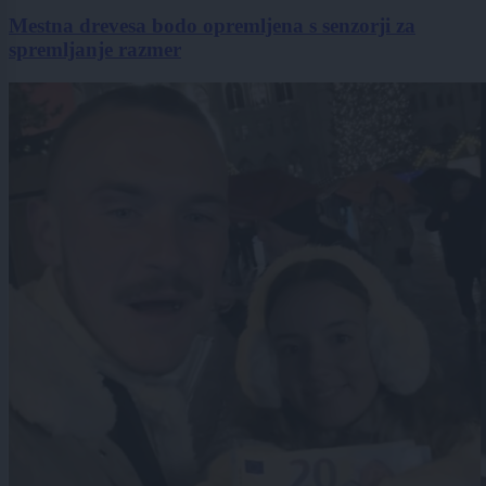
Mestna drevesa bodo opremljena s senzorji za
spremljanje razmer