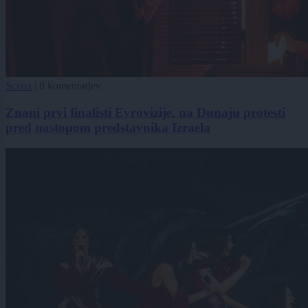
Scena
|
0 komentarjev
Znani prvi finalisti Evrovizije, na Dunaju protesti
pred nastopom predstavnika Izraela