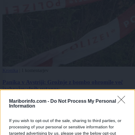
Kronika
|
1 komentarjev
Panika v Avstriji: Grožnje z bombo ohromile več
izobraževalnih ustanov
1
Mariborinfo.com -
Do Not Process My Personal
2
Information
3
4
If you wish to opt-out of the sale, sharing to third parties, or
processing of your personal or sensitive information for
targeted advertising by us, please use the below opt-out