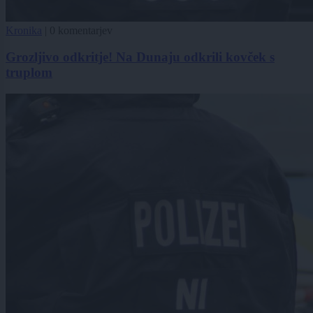
Kronika
|
0 komentarjev
Grozljivo odkritje! Na Dunaju odkrili kovček s
truplom