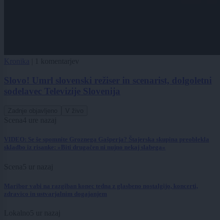
Kronika
|
1 komentarjev
Slovo! Umrl slovenski režiser in scenarist, dolgoletni
sodelavec Televizije Slovenija
Zadnje objavljeno
V živo
Scena
4 ure nazaj
VIDEO: Se še spomnite Groznega Gašperja? Štajerska skupina preoblekla
skladbo iz risanke: »Biti drugačen ni nujno nekaj slabega«
Scena
5 ur nazaj
Maribor vabi na razgiban konec tedna z glasbeno nostalgijo, koncerti,
zdravico in ustvarjalnim dogajanjem
Lokalno
5 ur nazaj