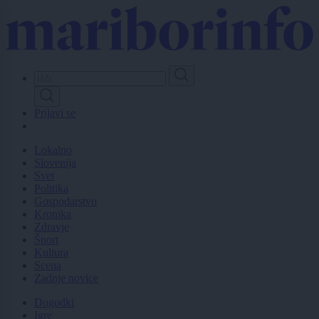
Skip
to
main
content
Prijavi se
Lokalno
Slovenija
Svet
Politika
Gospodarstvo
Kronika
Zdravje
Šport
Kultura
Scena
Zadnje novice
Dogodki
Igre