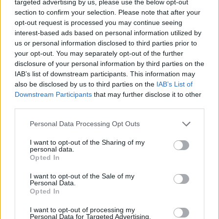
targeted advertising by us, please use the below opt-out
Moji Mediji d.o.o.
section to confirm your selection. Please note that after your
sobotainfo.com
•
mariborinfo.com
•
ptujinfo.com
•
pomurec.com
•
opt-out request is processed you may continue seeing
dolenjskainfo.com
•
ljubljanainfo.com
•
gorenjskainfo.com
•
interest-based ads based on personal information utilized by
tvidea.si
us or personal information disclosed to third parties prior to
your opt-out. You may separately opt-out of the further
Vse pravice pridržane © 2026
disclosure of your personal information by third parties on the
IAB’s list of downstream participants. This information may
Tematike
also be disclosed by us to third parties on the
IAB’s List of
Prijavi se na cajtng
Downstream Participants
that may further disclose it to other
Lokalno
Slovenija
third parties.
Svet
Politika
Personal Data Processing Opt Outs
Gospodarstvo
Kronika
I want to opt-out of the Sharing of my
Zdravje
personal data.
Šport
Opted In
Kultura
Scena
I want to opt-out of the Sale of my
Zadnje novice
Personal Data.
Opted In
Rubrike
I want to opt-out of processing my
Personal Data for Targeted Advertising.