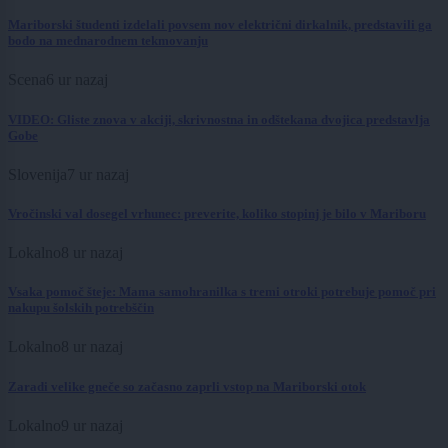
Mariborski študenti izdelali povsem nov električni dirkalnik, predstavili ga
bodo na mednarodnem tekmovanju
Scena
6 ur nazaj
VIDEO: Gliste znova v akciji, skrivnostna in odštekana dvojica predstavlja
Gobe
Slovenija
7 ur nazaj
Vročinski val dosegel vrhunec: preverite, koliko stopinj je bilo v Mariboru
Lokalno
8 ur nazaj
Vsaka pomoč šteje: Mama samohranilka s tremi otroki potrebuje pomoč pri
nakupu šolskih potrebščin
Lokalno
8 ur nazaj
Zaradi velike gneče so začasno zaprli vstop na Mariborski otok
Lokalno
9 ur nazaj