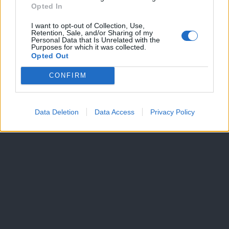
Dogodki
Opted In
Igre
Forum
I want to opt-out of Collection, Use,
Mali oglasi
Retention, Sale, and/or Sharing of my
Personal Data that Is Unrelated with the
Purposes for which it was collected.
Več
Opted Out
Kdo smo
CONFIRM
Oglaševanje
Izjava o dostopnosti
Vse pravice pridržane © 2026
Data Deletion
Data Access
Privacy Policy