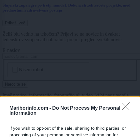
Štajerski župan gre po tretji mandat: Dokončati želi začete projekte, med
prednostnimi zdravstvena postaja
Prikaži več
Želiš biti vedno na tekočem? Prijavi se na novice in dvakrat
tedensko v svoj email nabiralnik prejmi pregled svežih novic.
E-naslov
CAPTCHA
Nisem robot
Naročite se
Imaš novico, informacijo, fotografijo ali video, ki bi nas utegnila
zanimati? Najboljše nagradimo.
Mariborinfo.com -
Do Not Process My Personal
Pošlji
Information
If you wish to opt-out of the sale, sharing to third parties, or
processing of your personal or sensitive information for