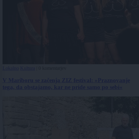
Lokalno
Kultura
|
0 komentarjev
V Mariboru se začenja ZIZ festival: »Praznovanje
tega, da obstajamo, kar ne pride samo po sebi«