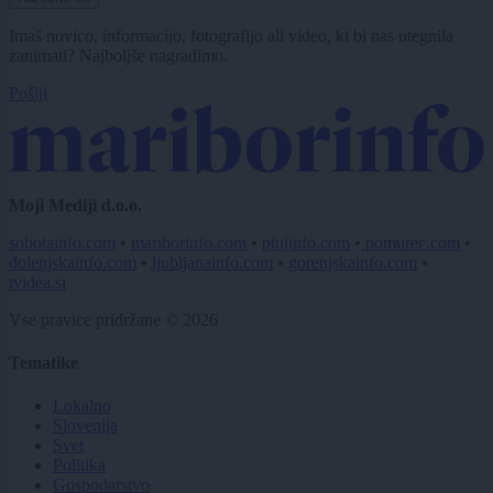
Imaš novico, informacijo, fotografijo ali video, ki bi nas utegnila
zanimati? Najboljše nagradimo.
Pošlji
Moji Mediji d.o.o.
sobotainfo.com
•
mariborinfo.com
•
ptujinfo.com
•
pomurec.com
•
dolenjskainfo.com
•
ljubljanainfo.com
•
gorenjskainfo.com
•
tvidea.si
Vse pravice pridržane © 2026
Tematike
Lokalno
Slovenija
Svet
Politika
Gospodarstvo