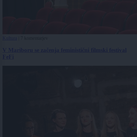
Kultura
|
7 komentarjev
V Mariboru se začenja feministični filmski festival
FeFi