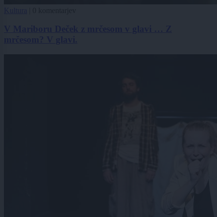
Kultura
|
0 komentarjev
V Mariboru Deček z mrčesom v glavi … Z
mrčesom? V glavi.