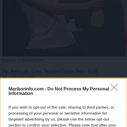
Kultura
|
1 komentarjev
Na festivalu Glej, ŠtudenTeater letos tudi
Mariborčani!
1
Mariborinfo.com -
Do Not Process My Personal
Information
2
If you wish to opt-out of the sale, sharing to third parties, or
processing of your personal or sensitive information for
Zadnje objavljeno
V živo
targeted advertising by us, please use the below opt-out
Kronika
17 minut nazaj
section to confirm your selection. Please note that after your