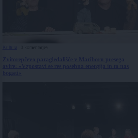
Kultura
|
0 komentarjev
Zvitorepčevo paragledališče v Mariboru presega
ovire: »Vzpostavi se res posebna energija in to nas
bogati«