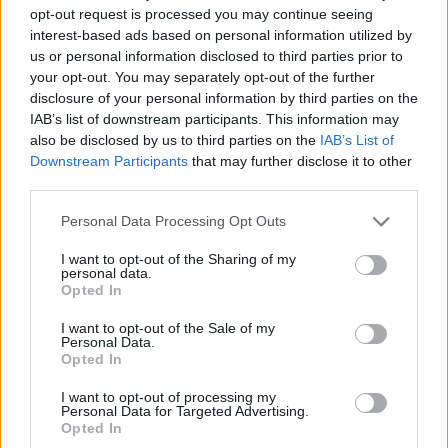
Tragičen razplet prometne nesreče, 78-letni kolesar po padcu umrl v
opt-out request is processed you may continue seeing
bolnišnici
interest-based ads based on personal information utilized by
us or personal information disclosed to third parties prior to
Lokalno
35 minut nazaj
your opt-out. You may separately opt-out of the further
disclosure of your personal information by third parties on the
Mariborčane čaka nova večja zapora, začenja se večmilijonska prenova
IAB’s list of downstream participants. This information may
Ljubljanske ulice
also be disclosed by us to third parties on the
IAB’s List of
Prijavi se na cajtng
Downstream Participants
that may further disclose it to other
Globalno
38 minut nazaj
third parties.
VIDEO: To je 38-letni Hrvat, ki se bori za življenje v Irski, družina še vedno
išče pomoč
Personal Data Processing Opt Outs
Slovenija
eno uro nazaj
I want to opt-out of the Sharing of my
personal data.
Opted In
Zlom vročinskega vala? Prihajajo padavine in nevihte, a osvežitev ne bo
trajala dolgo
I want to opt-out of the Sale of my
Personal Data.
Kronika
2 uri nazaj
Opted In
Hudo poškodovan voznik električnega skiroja, na štajerskem kopališču
I want to opt-out of processing my
ukradli nahrbtnik
Personal Data for Targeted Advertising.
Opted In
Slovenija
2 uri nazaj