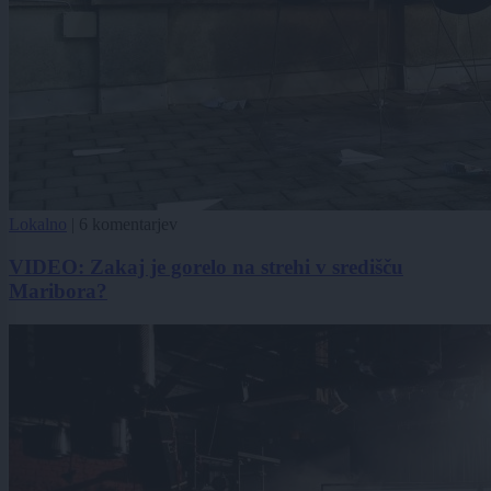
Lokalno
|
6 komentarjev
VIDEO: Zakaj je gorelo na strehi v središču
Maribora?