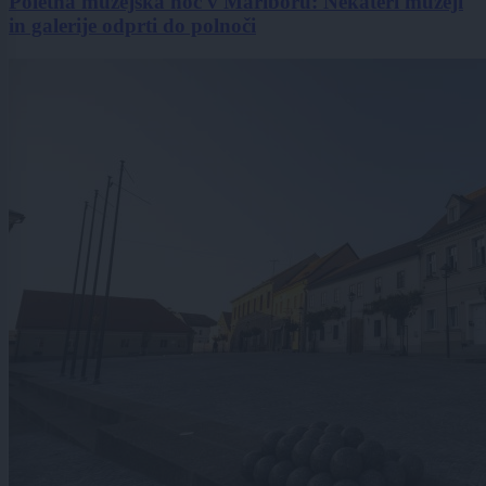
Poletna muzejska noč v Mariboru: Nekateri muzeji
in galerije odprti do polnoči