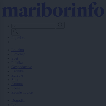
Skip
to
main
content
Prijavi se
Lokalno
Slovenija
Svet
Politika
Gospodarstvo
Kronika
Zdravje
Šport
Kultura
Scena
Zadnje novice
Dogodki
Igre