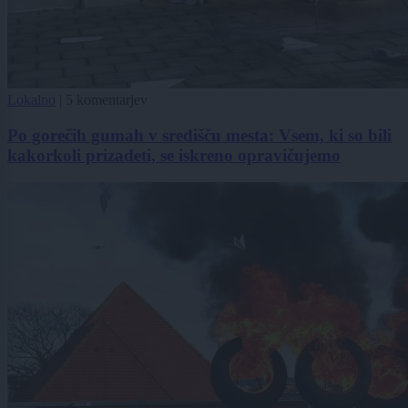
Lokalno
|
5 komentarjev
Po gorečih gumah v središču mesta: Vsem, ki so bili
kakorkoli prizadeti, se iskreno opravičujemo