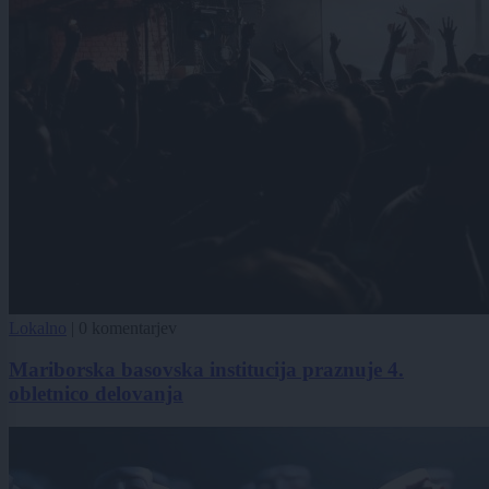
Lokalno
|
0 komentarjev
Mariborska basovska institucija praznuje 4.
obletnico delovanja