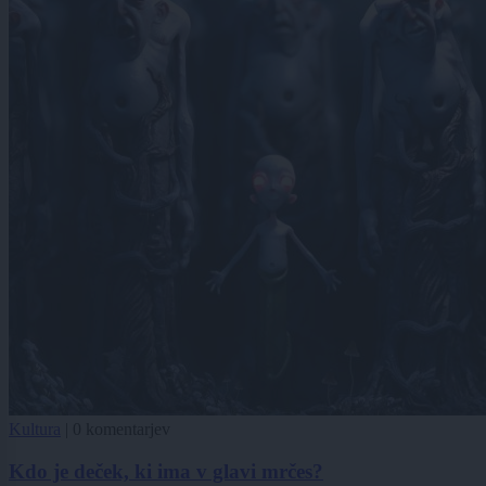
Kultura
|
0 komentarjev
Kdo je deček, ki ima v glavi mrčes?