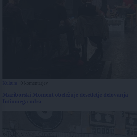
Kultura
|
0 komentarjev
Mariborski Moment obeležuje desetletje delovanja
Intimnega odra