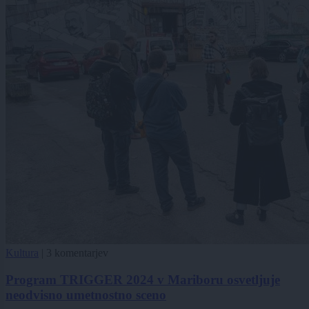
Kultura
|
3 komentarjev
Program TRIGGER 2024 v Mariboru osvetljuje
neodvisno umetnostno sceno