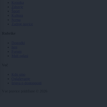
Kronika
Zdravje
Šport
Kultura
Scena
Zadnje novice
Rubrike
Dogodki
Igre
Forum
Mali oglasi
Več
Kdo smo
Oglaševanje
Izjava o dostopnosti
Vse pravice pridržane © 2026