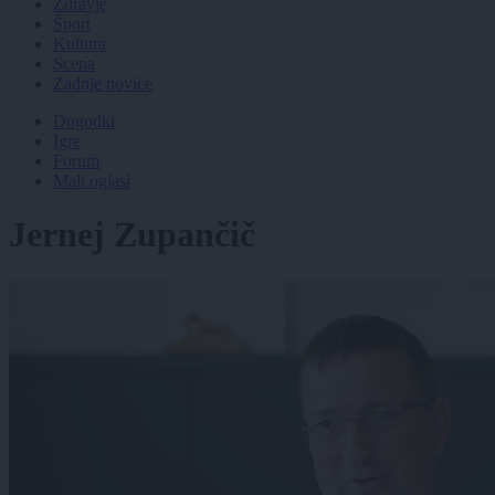
Zdravje
Šport
Kultura
Scena
Zadnje novice
Dogodki
Igre
Forum
Mali oglasi
Jernej Zupančič