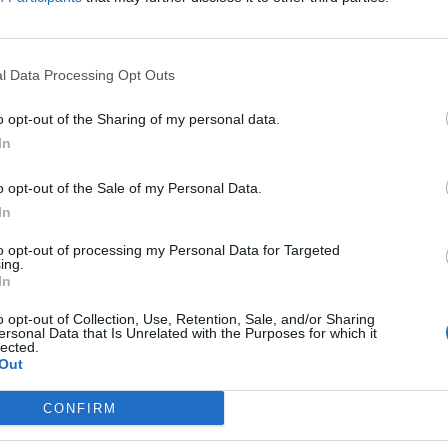
lačnike pa bi garantirala država
Prijavi se na cajtng
l Data Processing Opt Outs
o opt-out of the Sharing of my personal data.
In
omejujejo ribolov
o opt-out of the Sale of my Personal Data.
In
to opt-out of processing my Personal Data for Targeted
obnosti spora
ing.
In
o opt-out of Collection, Use, Retention, Sale, and/or Sharing
ersonal Data that Is Unrelated with the Purposes for which it
lected.
Out
CONFIRM