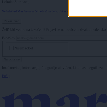
Lokalno
6 ur nazaj
Nedaleč od Maribora začeli obsežna dela, občasno bodo potrebne tudi popoln
Prikaži več
Želiš biti vedno na tekočem? Prijavi se na novice in dvakrat tedensko 
E-naslov
CAPTCHA
Nisem robot
Naročite se
Imaš novico, informacijo, fotografijo ali video, ki bi nas utegnila zan
Pošlji