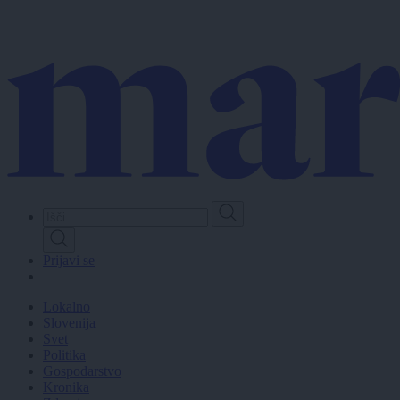
Skip
to
main
content
Prijavi se
Lokalno
Slovenija
Svet
Politika
Gospodarstvo
Kronika