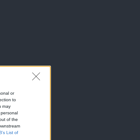
sonal or
ection to
ou may
 personal
out of the
 downstream
B’s List of