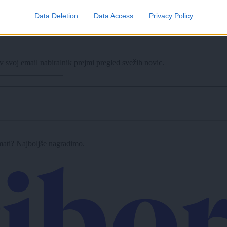
Data Deletion
Data Access
Privacy Policy
e zapore
v svoj email nabiralnik prejmi pregled svežih novic.
imati? Najboljše nagradimo.