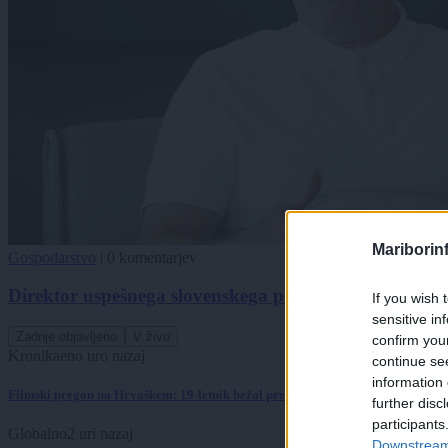
Mariborin
Gospodarstvo
|
0 komentarjev
Direktor uspešnega slovenskega podjetja: »Pri našem 
If you wish 
sensitive in
Zadnje objavljeno
V živo
confirm you
Kronika
eno uro nazaj
continue se
information 
Filmski pregon na Hrvaškem: 19-letnik bežal pred policisti
further disc
participants
Globalno
2 uri nazaj
Downstream 