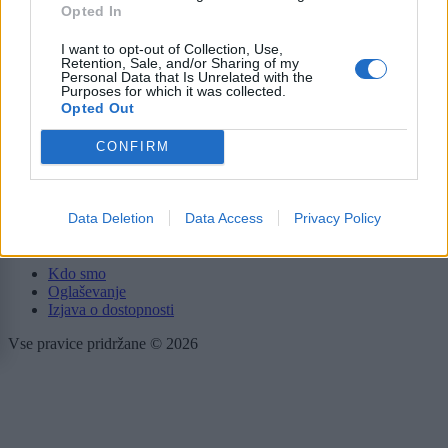
Šport
Opted In
Kultura
Scena
I want to opt-out of Collection, Use,
Zadnje novice
Retention, Sale, and/or Sharing of my
Personal Data that Is Unrelated with the
Purposes for which it was collected.
Rubrike
Opted Out
Dogodki
CONFIRM
Igre
Forum
Mali oglasi
Data Deletion
Data Access
Privacy Policy
Več
Kdo smo
Oglaševanje
Izjava o dostopnosti
Vse pravice pridržane © 2026