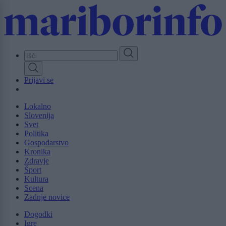
Skip
to
main
content
Prijavi se
Lokalno
Slovenija
Svet
Politika
Gospodarstvo
Kronika
Zdravje
Šport
Kultura
Scena
Zadnje novice
Dogodki
Igre