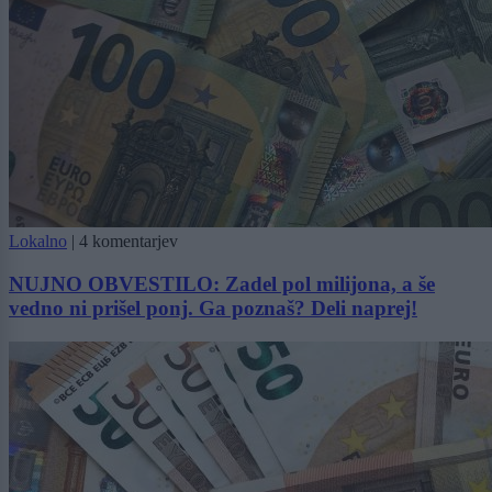
Lokalno
|
4 komentarjev
NUJNO OBVESTILO: Zadel pol milijona, a še
vedno ni prišel ponj. Ga poznaš? Deli naprej!