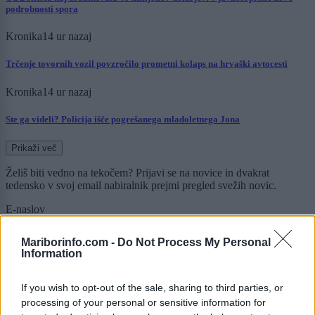
podrobnosti spora
Kronika
14 ur nazaj
Trčenje tovornih vozil povzročilo prometni kolaps na hrvaški avtocesti
Kronika
14 ur nazaj
Ste ga videli? Policija išče pogrešanega mladoletnega Jona
Prikaži več
Želiš biti vedno na tekočem? Prijavi se na novice in dvakrat
tedensko v svoj email nabiralnik prejmi pregled svežih novic.
E-naslov
Mariborinfo.com -
Do Not Process My Personal
CAPTCHA
Nisem robot
Information
Naročite se
If you wish to opt-out of the sale, sharing to third parties, or
processing of your personal or sensitive information for
Imaš novico, informacijo, fotografijo ali video, ki bi nas utegnila