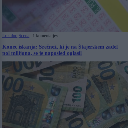
Lokalno
Scena
|
1 komentarjev
Konec iskanja: Srečnež, ki je na Štajerskem zadel
pol milijona, se je naposled oglasil