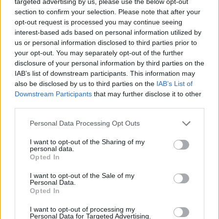
targeted advertising by us, please use the below opt-out
zanimati? Najboljše nagradimo.
section to confirm your selection. Please note that after your
opt-out request is processed you may continue seeing
Pošlji
interest-based ads based on personal information utilized by
us or personal information disclosed to third parties prior to
your opt-out. You may separately opt-out of the further
disclosure of your personal information by third parties on the
Moji Mediji d.o.o.
IAB’s list of downstream participants. This information may
also be disclosed by us to third parties on the
IAB’s List of
sobotainfo.com
•
mariborinfo.com
•
ptujinfo.com
•
pomurec.com
•
Prijavi se na cajtng
Downstream Participants
that may further disclose it to other
dolenjskainfo.com
•
ljubljanainfo.com
•
gorenjskainfo.com
•
third parties.
tvidea.si
Vse pravice pridržane © 2026
Personal Data Processing Opt Outs
I want to opt-out of the Sharing of my
Tematike
personal data.
Opted In
Lokalno
Slovenija
I want to opt-out of the Sale of my
Svet
Personal Data.
Politika
Opted In
Gospodarstvo
Kronika
I want to opt-out of processing my
Zdravje
Personal Data for Targeted Advertising.