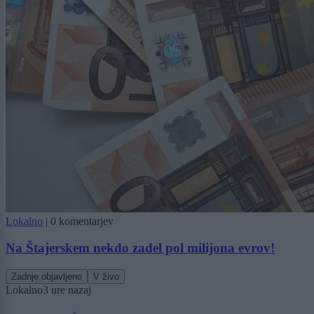
Lokalno
|
0 komentarjev
Na Štajerskem nekdo zadel pol milijona evrov!
Zadnje objavljeno
V živo
Lokalno
3 ure nazaj