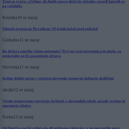
Trust se vrača: »Želimo, da ljudje znova doživijo občutke, zaradi katerih so
ga vzljubili«
Kronika
10 ur nazaj
Filmski pregon na Hrvaškem: 19-letnik bežal pred policisti
Globalno
11 ur nazaj
Bo država omejila višino najemnin? Prvi na vrsti prestolnica in obala, za
neplačnike pa bi garantirala država
Slovenija
11 ur nazaj
Koline dobile mesto v registru slovenske nesnovne kulturne dediščine
okolje
12 ur nazaj
Visoke temperature ogrožajo življenje v slovenskih rekah, zaradi vročine že
omejujejo ribolov
Scena
13 ur nazaj
Od Dončića naj bi zahtevala 40 milijonov dolarjev: v javnost prišle nove