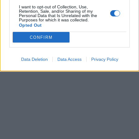
Forum
I want to opt-out of Collection, Use,
Mali oglasi
Retention, Sale, and/or Sharing of my
Personal Data that Is Unrelated with the
Purposes for which it was collected.
Več
Opted Out
Kdo smo
CONFIRM
Oglaševanje
Izjava o dostopnosti
Vse pravice pridržane © 2026
Data Deletion
Data Access
Privacy Policy