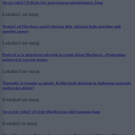
Ste ga videli? Policija išče pogrešanega mladoletnega Jona
Lokalno
2 uri nazaj
Nedaleč od Maribora začeli obsežna dela, občasno bodo potrebne tudi
popolne zapore
Lokalno
3 ure nazaj
Poslovil se je dolgoletni odvetnik in častni občan Maribora: »Pomembno
prispeval k razvoju mesta«
Lokalno
3 ure nazaj
Štipendije in žepnine za mlade: Koliko bodo dijakom in študentom namenile
podravske občine?
Kronika
4 ure nazaj
Ste ga kje videli? 45-letni Mariborčan odšel neznano kam
Kronika
5 ur nazaj