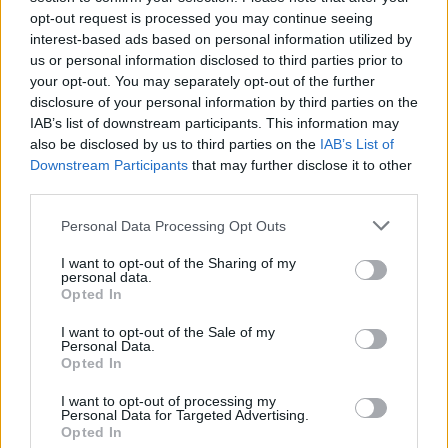
sobotainfo.com
•
mariborinfo.com
•
ptujinfo.com
•
pomurec.com
•
opt-out request is processed you may continue seeing
dolenjskainfo.com
•
ljubljanainfo.com
•
gorenjskainfo.com
•
interest-based ads based on personal information utilized by
tvidea.si
us or personal information disclosed to third parties prior to
your opt-out. You may separately opt-out of the further
Vse pravice pridržane © 2026
disclosure of your personal information by third parties on the
Tematike
IAB’s list of downstream participants. This information may
also be disclosed by us to third parties on the
IAB’s List of
Lokalno
Downstream Participants
that may further disclose it to other
Slovenija
third parties.
Svet
Politika
Personal Data Processing Opt Outs
Gospodarstvo
Kronika
I want to opt-out of the Sharing of my
Zdravje
personal data.
Šport
Opted In
Kultura
Scena
I want to opt-out of the Sale of my
Zadnje novice
Personal Data.
Opted In
Rubrike
I want to opt-out of processing my
Personal Data for Targeted Advertising.
Dogodki
Opted In
Igre