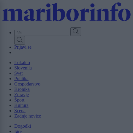
Skip
to
main
content
Prijavi se
Lokalno
Slovenija
Svet
Politika
Gospodarstvo
Kronika
Zdravje
Šport
Kultura
Scena
Zadnje novice
Dogodki
Igre