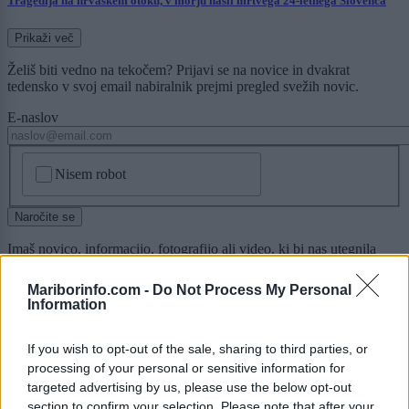
Tragedija na hrvaškem otoku, v morju našli mrtvega 24-letnega Slovenca
Prikaži več
Želiš biti vedno na tekočem? Prijavi se na novice in dvakrat
tedensko v svoj email nabiralnik prejmi pregled svežih novic.
E-naslov
CAPTCHA
Nisem robot
Naročite se
Imaš novico, informacijo, fotografijo ali video, ki bi nas utegnila
zanimati? Najboljše nagradimo.
Mariborinfo.com -
Do Not Process My Personal
Pošlji
Information
If you wish to opt-out of the sale, sharing to third parties, or
processing of your personal or sensitive information for
targeted advertising by us, please use the below opt-out
Moji Mediji d.o.o.
section to confirm your selection. Please note that after your