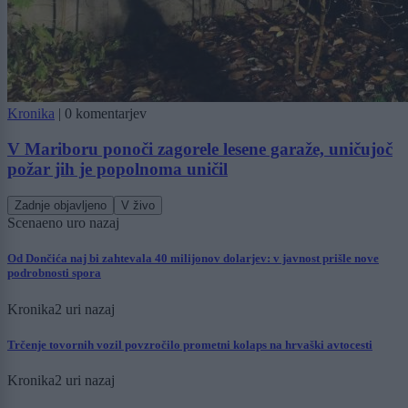
Kronika
|
0 komentarjev
V Mariboru ponoči zagorele lesene garaže, uničujoč
požar jih je popolnoma uničil
Zadnje objavljeno
V živo
Scena
eno uro nazaj
Od Dončića naj bi zahtevala 40 milijonov dolarjev: v javnost prišle nove
podrobnosti spora
Kronika
2 uri nazaj
Trčenje tovornih vozil povzročilo prometni kolaps na hrvaški avtocesti
Kronika
2 uri nazaj