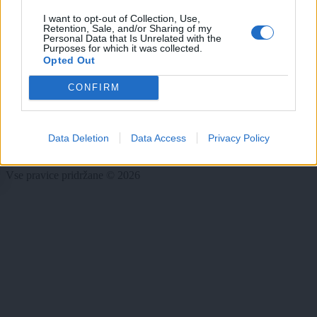
Rubrike
I want to opt-out of Collection, Use,
Retention, Sale, and/or Sharing of my
Dogodki
Personal Data that Is Unrelated with the
Igre
Purposes for which it was collected.
Forum
Opted Out
Mali oglasi
CONFIRM
Več
Kdo smo
Data Deletion
Data Access
Privacy Policy
Oglaševanje
Izjava o dostopnosti
Vse pravice pridržane © 2026