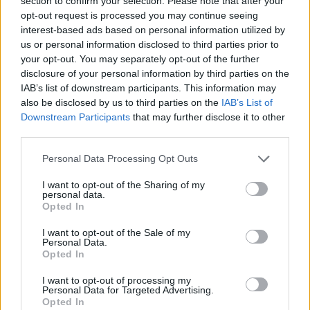
section to confirm your selection. Please note that after your
opt-out request is processed you may continue seeing
interest-based ads based on personal information utilized by
Moji Mediji d.o.o.
us or personal information disclosed to third parties prior to
your opt-out. You may separately opt-out of the further
sobotainfo.com
•
mariborinfo.com
•
ptujinfo.com
•
pomurec.com
•
dolenjskainfo.com
•
ljubljanainfo.com
•
gorenjskainfo.com
•
disclosure of your personal information by third parties on the
tvidea.si
IAB’s list of downstream participants. This information may
also be disclosed by us to third parties on the
IAB’s List of
Vse pravice pridržane © 2026
Prijavi se na cajtng
Downstream Participants
that may further disclose it to other
third parties.
Tematike
Personal Data Processing Opt Outs
Lokalno
Slovenija
I want to opt-out of the Sharing of my
Svet
personal data.
Politika
Opted In
Gospodarstvo
Kronika
I want to opt-out of the Sale of my
Zdravje
Personal Data.
Šport
Opted In
Kultura
Scena
I want to opt-out of processing my
Zadnje novice
Personal Data for Targeted Advertising.
Opted In