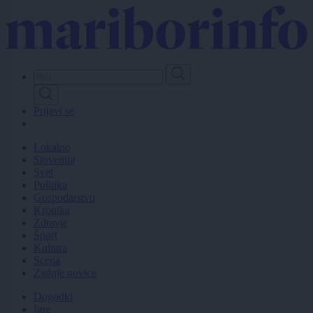
Skip
to
main
content
Prijavi se
Lokalno
Slovenija
Svet
Politika
Gospodarstvo
Kronika
Zdravje
Šport
Kultura
Scena
Zadnje novice
Dogodki
Igre