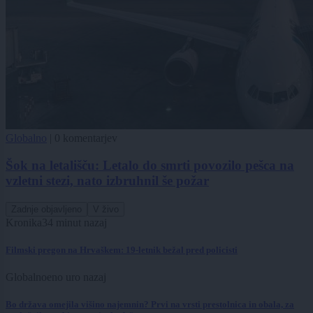
Globalno
|
0 komentarjev
Šok na letališču: Letalo do smrti povozilo pešca na
vzletni stezi, nato izbruhnil še požar
Zadnje objavljeno
V živo
Kronika
34 minut nazaj
Filmski pregon na Hrvaškem: 19-letnik bežal pred policisti
Globalno
eno uro nazaj
Bo država omejila višino najemnin? Prvi na vrsti prestolnica in obala, za