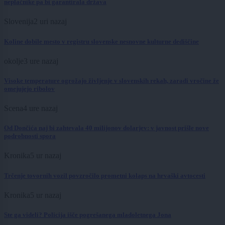
neplačnike pa bi garantirala država
Slovenija
2 uri nazaj
Koline dobile mesto v registru slovenske nesnovne kulturne dediščine
okolje
3 ure nazaj
Visoke temperature ogrožajo življenje v slovenskih rekah, zaradi vročine že
omejujejo ribolov
Scena
4 ure nazaj
Od Dončića naj bi zahtevala 40 milijonov dolarjev: v javnost prišle nove
podrobnosti spora
Kronika
5 ur nazaj
Trčenje tovornih vozil povzročilo prometni kolaps na hrvaški avtocesti
Kronika
5 ur nazaj
Ste ga videli? Policija išče pogrešanega mladoletnega Jona