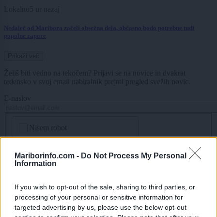
Lokalno
5 ur nazaj
Nedaleč od Maribora začeli obsežna dela, občasno bodo potrebne tudi
popolne zapore
Prikaži več
Želiš biti vedno na tekočem? Prijavi se na novice in dvakrat
tedensko v svoj email nabiralnik prejmi pregled svežih novic.
E-naslov
CAPTCHA
Nisem robot
Naročite se
Mariborinfo.com -
Do Not Process My Personal
Information
Imaš novico, informacijo, fotografijo ali video, ki bi nas utegnila
zanimati? Najboljše nagradimo.
If you wish to opt-out of the sale, sharing to third parties, or
Pošlji
processing of your personal or sensitive information for
targeted advertising by us, please use the below opt-out