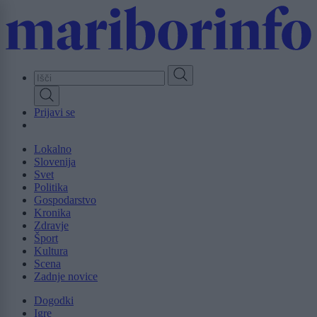
Skip
to
main
content
Prijavi se
Lokalno
Slovenija
Svet
Politika
Gospodarstvo
Kronika
Zdravje
Šport
Kultura
Scena
Zadnje novice
Dogodki
Igre