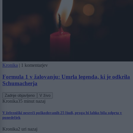
Kronika
|
1 komentarjev
Formula 1 v žalovanju: Umrla legenda, ki je odkrila
Schumacherja
Zadnje objavljeno
V živo
Kronika
35 minut nazaj
V železniški nesreči poškodovanih 25 ljudi, proga bi lahko bila odprta v
ponedeljek
Kronika
2 uri nazaj