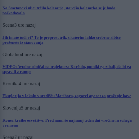
Na Smetanovi ulici trčila kolesarja, starejša kolesarka se je hudo
poškodovala
Scena
3 ure nazaj
Jih imate tudi vi? To je preprost trik, s katerim lahko srebrne ribice
preženete iz stanovanja
Globalno
4 ure nazaj
VIDEO: Avtobus obtičal na trajektu za Korčulo, potniki ga zibali, da bi ga
spravili z rampe
Kronika
4 ure nazaj
Eksplozija v lokalu v središču Maribora, zagorel aparat za praženje kave
Slovenija
5 ur nazaj
Konec kratke osvežitve: Pred nami še najmanj teden dni vročine in suhega
vremena
Scena
7 ur nazaj