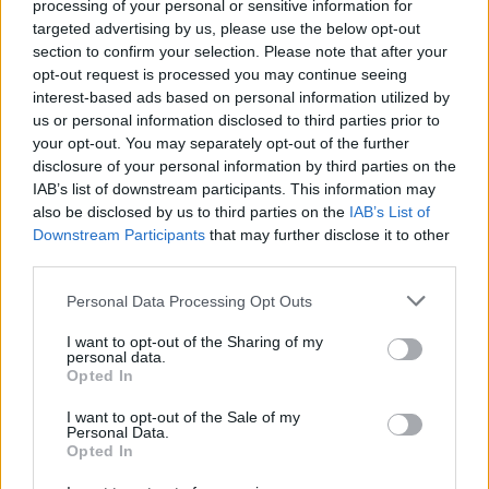
Pošlji
processing of your personal or sensitive information for
targeted advertising by us, please use the below opt-out
section to confirm your selection. Please note that after your
opt-out request is processed you may continue seeing
interest-based ads based on personal information utilized by
Moji Mediji d.o.o.
us or personal information disclosed to third parties prior to
your opt-out. You may separately opt-out of the further
sobotainfo.com
•
mariborinfo.com
•
ptujinfo.com
•
pomurec.com
•
disclosure of your personal information by third parties on the
dolenjskainfo.com
•
ljubljanainfo.com
•
gorenjskainfo.com
•
IAB’s list of downstream participants. This information may
tvidea.si
also be disclosed by us to third parties on the
IAB’s List of
Vse pravice pridržane © 2026
Prijavi se na cajtng
Downstream Participants
that may further disclose it to other
third parties.
Tematike
Personal Data Processing Opt Outs
Lokalno
Slovenija
I want to opt-out of the Sharing of my
Svet
personal data.
Politika
Opted In
Gospodarstvo
Kronika
I want to opt-out of the Sale of my
Zdravje
Personal Data.
Opted In
Šport
Kultura