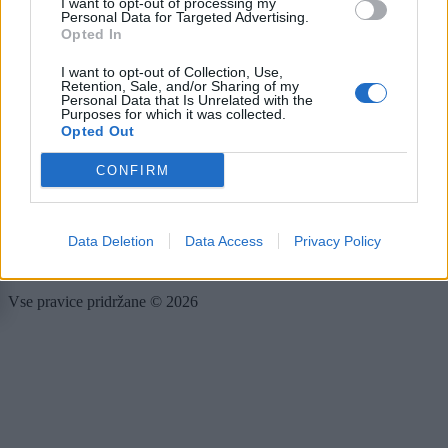
Scena
I want to opt-out of processing my
Personal Data for Targeted Advertising.
Zadnje novice
Opted In
Rubrike
I want to opt-out of Collection, Use,
Retention, Sale, and/or Sharing of my
Dogodki
Personal Data that Is Unrelated with the
Purposes for which it was collected.
Igre
Opted Out
Forum
Mali oglasi
CONFIRM
Več
Kdo smo
Data Deletion
Data Access
Privacy Policy
Oglaševanje
Izjava o dostopnosti
Vse pravice pridržane © 2026