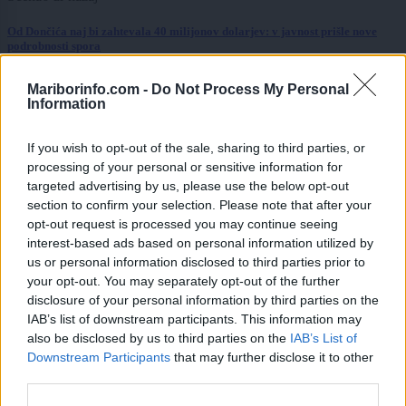
Od Dončića naj bi zahtevala 40 milijonov dolarjev: v javnost prišle nove
podrobnosti spora
Kronika
7 ur nazaj
Mariborinfo.com -
Do Not Process My Personal
Information
Trčenje tovornih vozil povzročilo prometni kolaps na hrvaški avtocesti
If you wish to opt-out of the sale, sharing to third parties, or
Kronika
7 ur nazaj
processing of your personal or sensitive information for
targeted advertising by us, please use the below opt-out
Ste ga videli? Policija išče pogrešanega mladoletnega Jona
section to confirm your selection. Please note that after your
Lokalno
7 ur nazaj
opt-out request is processed you may continue seeing
interest-based ads based on personal information utilized by
Nedaleč od Maribora začeli obsežna dela, občasno bodo potrebne tudi
us or personal information disclosed to third parties prior to
popolne zapore
your opt-out. You may separately opt-out of the further
disclosure of your personal information by third parties on the
Prikaži več
IAB’s list of downstream participants. This information may
also be disclosed by us to third parties on the
IAB’s List of
Želiš biti vedno na tekočem? Prijavi se na novice in dvakrat
Prijavi se na cajtng
Downstream Participants
that may further disclose it to other
tedensko v svoj email nabiralnik prejmi pregled svežih novic.
third parties.
E-naslov