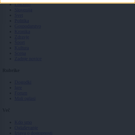
Lokalno
Slovenija
Svet
Politika
Gospodarstvo
Kronika
Zdravje
Šport
Kultura
Scena
Zadnje novice
Rubrike
Dogodki
Igre
Forum
Mali oglasi
Več
Kdo smo
Oglaševanje
Izjava o dostopnosti