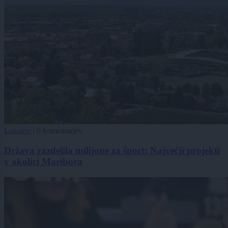
Lokalno
|
0 komentarjev
Država razdelila milijone za šport: Največji projekti
v okolici Maribora