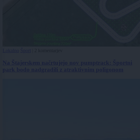
Lokalno
Šport
|
2 komentarjev
Na Štajerskem načrtujejo nov pumptrack: Športni
park bodo nadgradili z atraktivnim poligonom