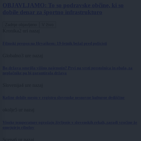
OBJAVLJAMO: To so podravske občine, ki so
dobile denar za športno infrastrukturo
Zadnje objavljeno
V živo
Kronika
2 uri nazaj
Filmski pregon na Hrvaškem: 19-letnik bežal pred policisti
Globalno
3 ure nazaj
Bo država omejila višino najemnin? Prvi na vrsti prestolnica in obala, za
neplačnike pa bi garantirala država
Slovenija
4 ure nazaj
Koline dobile mesto v registru slovenske nesnovne kulturne dediščine
okolje
5 ur nazaj
Visoke temperature ogrožajo življenje v slovenskih rekah, zaradi vročine že
omejujejo ribolov
Scena
6 ur nazaj