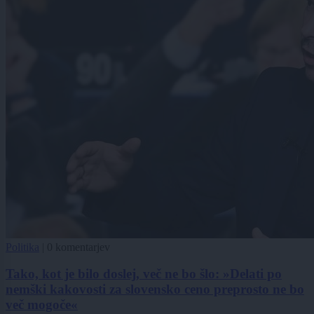
Politika
|
0 komentarjev
Tako, kot je bilo doslej, več ne bo šlo: »Delati po
nemški kakovosti za slovensko ceno preprosto ne bo
več mogoče«