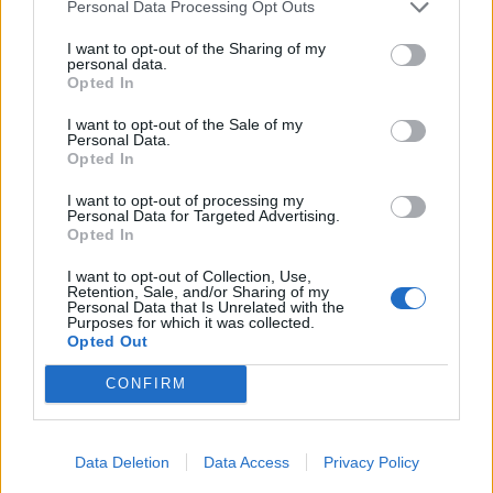
Personal Data Processing Opt Outs
CAPTCHA
Nisem robot
I want to opt-out of the Sharing of my
personal data.
Opted In
Naročite se
I want to opt-out of the Sale of my
Imaš novico, informacijo, fotografijo ali video, ki bi nas utegnila
Personal Data.
zanimati? Najboljše nagradimo.
Opted In
Pošlji
I want to opt-out of processing my
Personal Data for Targeted Advertising.
Opted In
I want to opt-out of Collection, Use,
Retention, Sale, and/or Sharing of my
Personal Data that Is Unrelated with the
Moji Mediji d.o.o.
Purposes for which it was collected.
Opted Out
sobotainfo.com
•
mariborinfo.com
•
ptujinfo.com
•
pomurec.com
•
dolenjskainfo.com
•
ljubljanainfo.com
•
gorenjskainfo.com
•
CONFIRM
tvidea.si
Vse pravice pridržane © 2026
Data Deletion
Data Access
Privacy Policy
Tematike