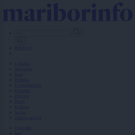
Skip
to
main
content
Prijavi se
Lokalno
Slovenija
Svet
Politika
Gospodarstvo
Kronika
Zdravje
Šport
Kultura
Scena
Zadnje novice
Dogodki
Igre