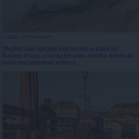
Lokalno
|
29 komentarjev
Mariborčani zgroženi nad novimi ovirami pri
Račjem dvoru: »Gre za nevarno, estetsko sporno in
predvsem neobzirno rešitev.«