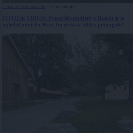
Lokalno
Gospodarstvo
|
2 komentarjev
FOTO in VIDEO: Pogorišče podjetij v Rušah si je
ogledal minister Han, bo država lahko pomagala?