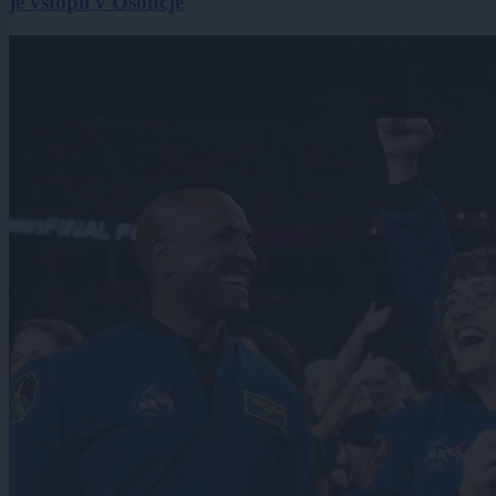
je vstopil v Osončje