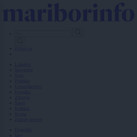
Skip
to
main
content
Prijavi se
Lokalno
Slovenija
Svet
Politika
Gospodarstvo
Kronika
Zdravje
Šport
Kultura
Scena
Zadnje novice
Dogodki
Igre