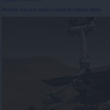
Poglejte, kaj se je znašlo v mreži hrvaškega ribiča