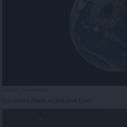
Globalno
|
2 komentarjev
Prvi prizori Zemlje na poti proti Luni