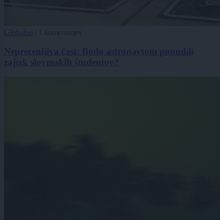
Globalno
|
1 komentarjev
Neprecenljiva čast: Bodo astronavtom ponudili
zajtrk slovenskih študentov?