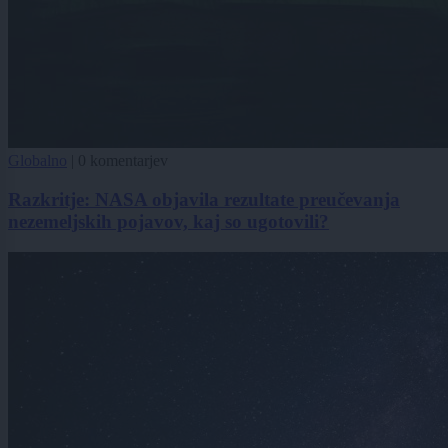
Globalno
|
0 komentarjev
Razkritje: NASA objavila rezultate preučevanja
nezemeljskih pojavov, kaj so ugotovili?