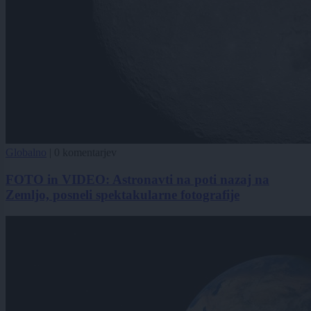
Globalno
|
0 komentarjev
FOTO in VIDEO: Astronavti na poti nazaj na
Zemljo, posneli spektakularne fotografije