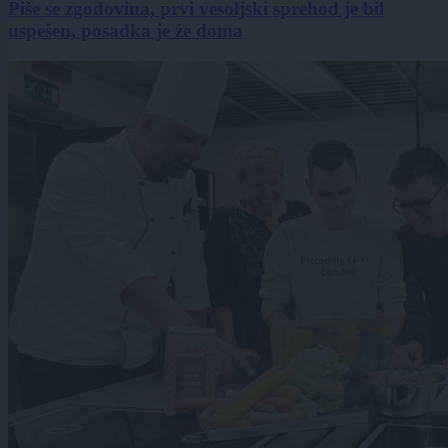
Piše se zgodovina, prvi vesoljski sprehod je bil
uspešen, posadka je že doma