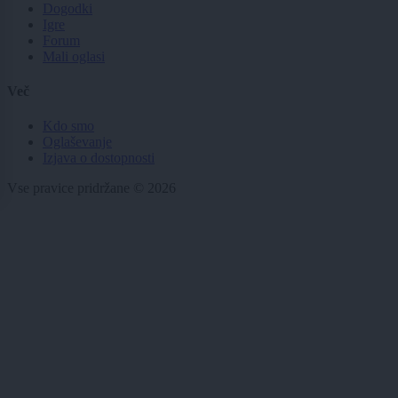
Dogodki
Igre
Forum
Mali oglasi
Več
Kdo smo
Oglaševanje
Izjava o dostopnosti
Vse pravice pridržane © 2026