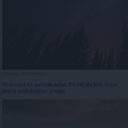
Globalno
|
0 komentarjev
Spektakel na nočnem nebu: Po več sto letih bomo
znova uzrli božično zvezdo