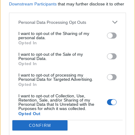
Globalno
3 ure nazaj
Prijavi se na cajtng
Downstream Participants
that may further disclose it to other
third parties.
VIDEO: Avtobus obtičal na trajektu za Korčulo, potniki ga zibali, da bi ga
spravili z rampe
Personal Data Processing Opt Outs
Kronika
4 ure nazaj
I want to opt-out of the Sharing of my
personal data.
Eksplozija v lokalu v središču Maribora, zagorel aparat za praženje kave
Opted In
Slovenija
4 ure nazaj
I want to opt-out of the Sale of my
Personal Data.
Opted In
Konec kratke osvežitve: Pred nami še najmanj teden dni vročine in suhega
vremena
I want to opt-out of processing my
Personal Data for Targeted Advertising.
Scena
6 ur nazaj
Opted In
Ta znamenja naj danes pazijo, kaj govorijo, Merkur lahko povzroči zaplete
I want to opt-out of Collection, Use,
Retention, Sale, and/or Sharing of my
Personal Data that Is Unrelated with the
Lokalno
9 ur nazaj
Purposes for which it was collected.
Opted Out
Maribor dobiva novo kolesarsko povezavo, dela naj bi se začela že
septembra
CONFIRM
Slovenija
17 ur nazaj