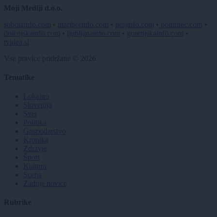
Moji Mediji d.o.o.
sobotainfo.com
•
mariborinfo.com
•
ptujinfo.com
•
pomurec.com
•
dolenjskainfo.com
•
ljubljanainfo.com
•
gorenjskainfo.com
•
tvidea.si
Vse pravice pridržane © 2026
Tematike
Lokalno
Slovenija
Svet
Politika
Gospodarstvo
Kronika
Zdravje
Šport
Kultura
Scena
Zadnje novice
Rubrike