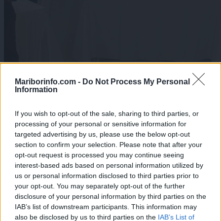
Lokalno
|
0 komentarjev
Mariborinfo.com -
Do Not Process My Personal
Information
Mariborčani izdelujejo prvi slovenski nano satelit, ki
bo poletel v vesolje
If you wish to opt-out of the sale, sharing to third parties, or
Zadnje objavljeno
V živo
processing of your personal or sensitive information for
Kronika
48 minut nazaj
targeted advertising by us, please use the below opt-out
section to confirm your selection. Please note that after your
Na Smetanovi ulici trčila kolesarja, starejša kolesarka se je hudo
opt-out request is processed you may continue seeing
poškodovala
interest-based ads based on personal information utilized by
us or personal information disclosed to third parties prior to
Scena
2 uri nazaj
your opt-out. You may separately opt-out of the further
disclosure of your personal information by third parties on the
Jih imate tudi vi? To je preprost trik, s katerim lahko srebrne ribice
preženete iz stanovanja
IAB’s list of downstream participants. This information may
also be disclosed by us to third parties on the
IAB’s List of