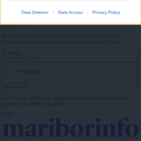
Le še avgusta lahko mnogi Slovenci izkoristijo višjo pomoč države
Data Deletion
Data Access
Privacy Policy
Prikaži več
Želiš biti vedno na tekočem? Prijavi se na novice in dvakrat
tedensko v svoj email nabiralnik prejmi pregled svežih novic.
E-naslov
CAPTCHA
Nisem robot
Naročite se
Imaš novico, informacijo, fotografijo ali video, ki bi nas utegnila
zanimati? Najboljše nagradimo.
Pošlji