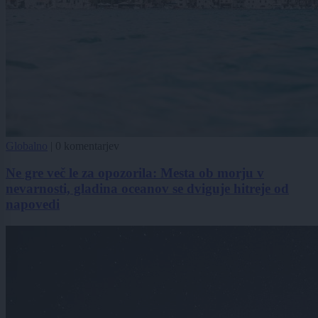
Globalno
|
0 komentarjev
Ne gre več le za opozorila: Mesta ob morju v
nevarnosti, gladina oceanov se dviguje hitreje od
napovedi