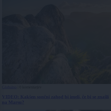
Globalno
|
0 komentarjev
VIDEO: Kakšen sončni zahod bi imeli, če bi se znašli
na Marsu?