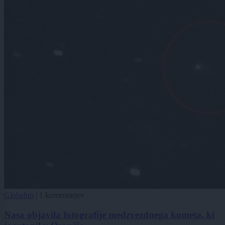
Globalno
|
1 komentarjev
Nasa objavila fotografije medzvezdnega kometa, ki