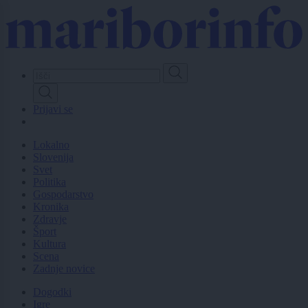
Skip
to
main
content
Prijavi se
Lokalno
Slovenija
Svet
Politika
Gospodarstvo
Kronika
Zdravje
Šport
Kultura
Scena
Zadnje novice
Dogodki
Igre