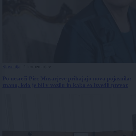
Slovenija
|
1 komentarjev
Po nesreči Pirc Musarjeve prihajajo nova pojasnila:
znano, kdo je bil v vozilu in kako so izvedli prevoz