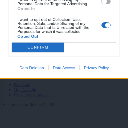
Zdravje
Personal Data for Targeted Advertising.
Šport
Opted In
Kultura
Scena
I want to opt-out of Collection, Use,
Retention, Sale, and/or Sharing of my
Zadnje novice
Personal Data that Is Unrelated with the
Purposes for which it was collected.
Rubrike
Opted Out
Dogodki
CONFIRM
Igre
Forum
Mali oglasi
Data Deletion
Data Access
Privacy Policy
Več
Kdo smo
Oglaševanje
Izjava o dostopnosti
Vse pravice pridržane © 2026