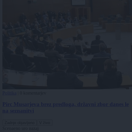
Politika
|
0 komentarjev
Pirc Musarjeva brez predloga, državni zbor danes le
na seznanitvi
Zadnje objavljeno
V živo
Scena
eno uro nazaj