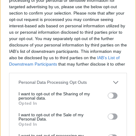
processing of your personal or sensitive information for
Imaš novico, informacijo, fotografijo ali video, ki bi nas utegnila
targeted advertising by us, please use the below opt-out
zanimati? Najboljše nagradimo.
section to confirm your selection. Please note that after your
opt-out request is processed you may continue seeing
Pošlji
interest-based ads based on personal information utilized by
us or personal information disclosed to third parties prior to
your opt-out. You may separately opt-out of the further
disclosure of your personal information by third parties on the
IAB’s list of downstream participants. This information may
Moji Mediji d.o.o.
also be disclosed by us to third parties on the
IAB’s List of
sobotainfo.com
•
mariborinfo.com
•
ptujinfo.com
•
pomurec.com
•
Prijavi se na cajtng
Downstream Participants
that may further disclose it to other
dolenjskainfo.com
•
ljubljanainfo.com
•
gorenjskainfo.com
•
third parties.
tvidea.si
Personal Data Processing Opt Outs
Vse pravice pridržane © 2026
I want to opt-out of the Sharing of my
Tematike
personal data.
Opted In
Lokalno
Slovenija
I want to opt-out of the Sale of my
Svet
Personal Data.
Politika
Opted In
Gospodarstvo
Kronika
I want to opt-out of processing my