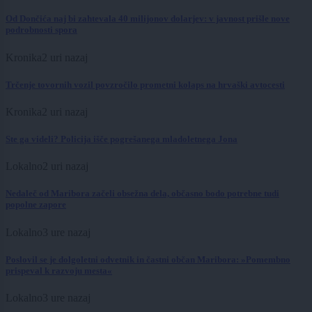
Od Dončića naj bi zahtevala 40 milijonov dolarjev: v javnost prišle nove
podrobnosti spora
Kronika
2 uri nazaj
Trčenje tovornih vozil povzročilo prometni kolaps na hrvaški avtocesti
Kronika
2 uri nazaj
Ste ga videli? Policija išče pogrešanega mladoletnega Jona
Lokalno
2 uri nazaj
Nedaleč od Maribora začeli obsežna dela, občasno bodo potrebne tudi
popolne zapore
Lokalno
3 ure nazaj
Poslovil se je dolgoletni odvetnik in častni občan Maribora: »Pomembno
prispeval k razvoju mesta«
Lokalno
3 ure nazaj