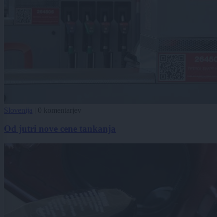
Slovenija
|
0 komentarjev
Od jutri nove cene tankanja