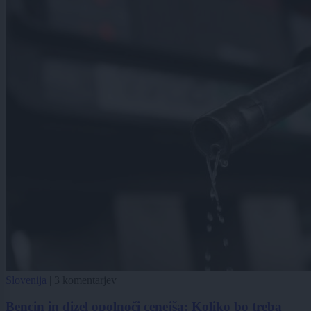
Slovenija
|
3 komentarjev
Bencin in dizel opolnoči cenejša: Koliko bo treba