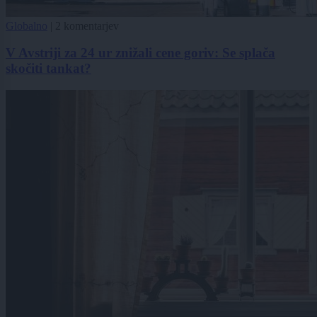
Globalno
|
2 komentarjev
V Avstriji za 24 ur znižali cene goriv: Se splača
skočiti tankat?