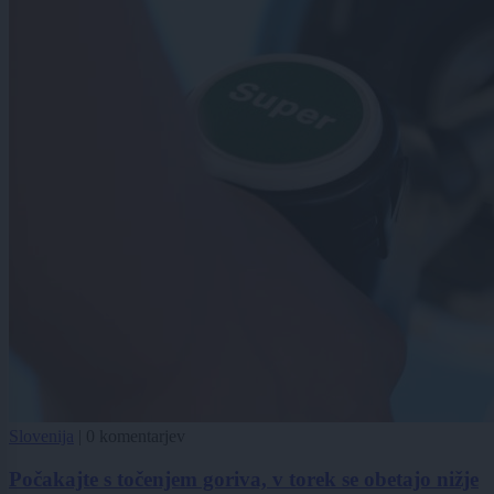
Slovenija
|
0 komentarjev
Počakajte s točenjem goriva, v torek se obetajo nižje