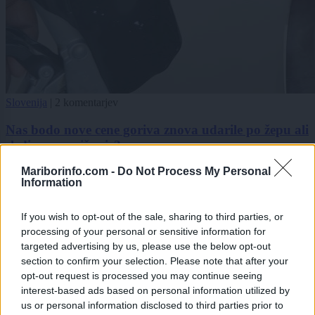
Slovenija
|
2 komentarjev
Nas bodo nove cene goriva znova udarile po žepu ali
sledi novo znižanje?
Mariborinfo.com -
Do Not Process My Personal
1
Information
2
3
If you wish to opt-out of the sale, sharing to third parties, or
processing of your personal or sensitive information for
targeted advertising by us, please use the below opt-out
Zadnje objavljeno
V živo
section to confirm your selection. Please note that after your
Scena
23 minut nazaj
opt-out request is processed you may continue seeing
Od Dončića naj bi zahtevala 40 milijonov dolarjev: v javnost prišle nove
interest-based ads based on personal information utilized by
podrobnosti spora
us or personal information disclosed to third parties prior to