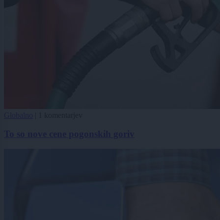
Globalno
|
1 komentarjev
To so nove cene pogonskih goriv