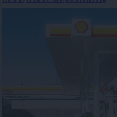
Takšne naj bi bile nove cene goriv od torka dalje