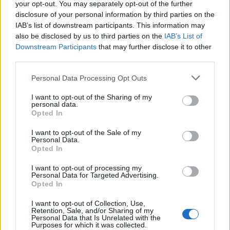
your opt-out. You may separately opt-out of the further
Kronika
57 minut nazaj
disclosure of your personal information by third parties on the
IAB’s list of downstream participants. This information may
Trčenje tovornih vozil povzročilo prometni kolaps na hrvaški avtocesti
also be disclosed by us to third parties on the
IAB’s List of
Prijavi se na cajtng
Downstream Participants
that may further disclose it to other
Kronika
eno uro nazaj
third parties.
Ste ga videli? Policija išče pogrešanega mladoletnega Jona
Personal Data Processing Opt Outs
Lokalno
eno uro nazaj
I want to opt-out of the Sharing of my
personal data.
Nedaleč od Maribora začeli obsežna dela, občasno bodo potrebne tudi
Opted In
popolne zapore
I want to opt-out of the Sale of my
Lokalno
2 uri nazaj
Personal Data.
Opted In
Poslovil se je dolgoletni odvetnik in častni občan Maribora: »Pomembno
prispeval k razvoju mesta«
I want to opt-out of processing my
Personal Data for Targeted Advertising.
Opted In
Lokalno
2 uri nazaj
I want to opt-out of Collection, Use,
Štipendije in žepnine za mlade: Koliko bodo dijakom in študentom namenile
Retention, Sale, and/or Sharing of my
podravske občine?
Personal Data that Is Unrelated with the
Purposes for which it was collected.