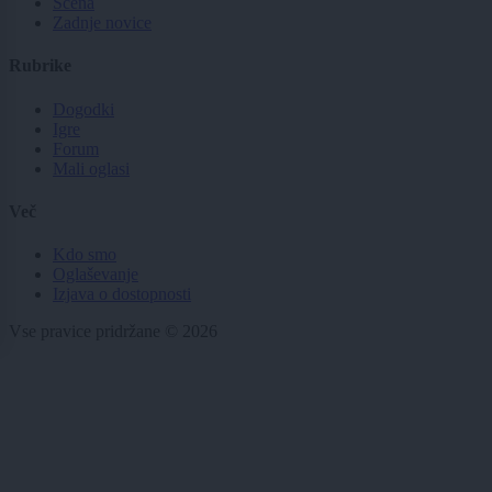
Scena
Zadnje novice
Rubrike
Dogodki
Igre
Forum
Mali oglasi
Več
Kdo smo
Oglaševanje
Izjava o dostopnosti
Vse pravice pridržane © 2026