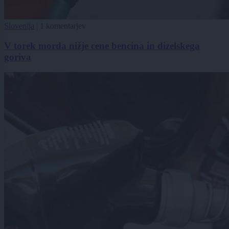
Slovenija
|
1 komentarjev
V torek morda nižje cene bencina in dizelskega
goriva