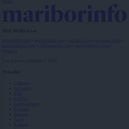
Pošlji
Moji Mediji d.o.o.
sobotainfo.com
•
mariborinfo.com
•
ptujinfo.com
•
pomurec.com
•
dolenjskainfo.com
•
ljubljanainfo.com
•
gorenjskainfo.com
•
tvidea.si
Vse pravice pridržane © 2026
Tematike
Lokalno
Slovenija
Svet
Politika
Gospodarstvo
Kronika
Zdravje
Šport
Kultura