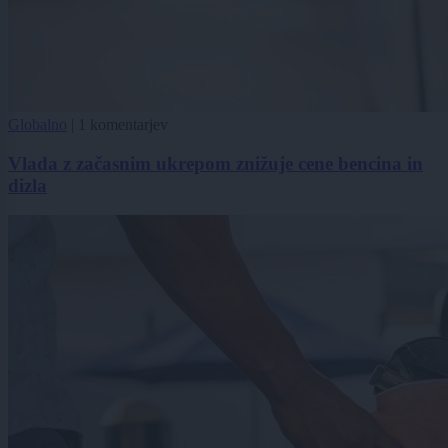
Globalno
|
1 komentarjev
Vlada z začasnim ukrepom znižuje cene bencina in
dizla