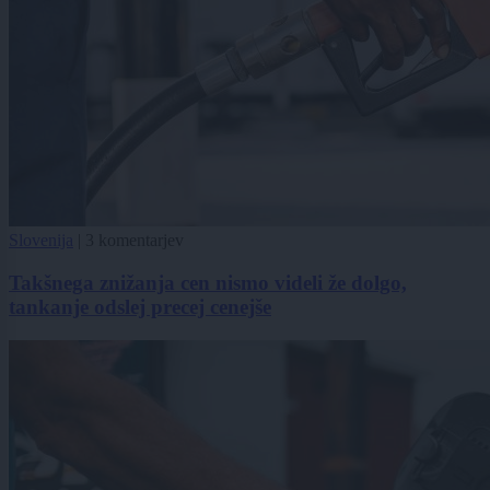
Slovenija
|
3 komentarjev
Takšnega znižanja cen nismo videli že dolgo,
tankanje odslej precej cenejše