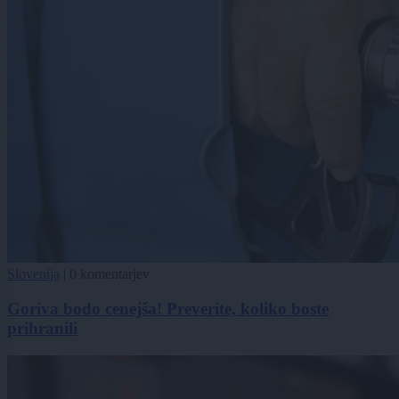
Slovenija
|
0 komentarjev
Goriva bodo cenejša! Preverite, koliko boste
prihranili