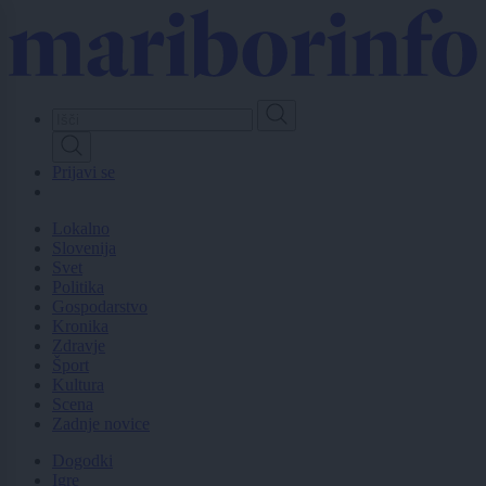
Skip
to
main
content
Prijavi se
Lokalno
Slovenija
Svet
Politika
Gospodarstvo
Kronika
Zdravje
Šport
Kultura
Scena
Zadnje novice
Dogodki
Igre