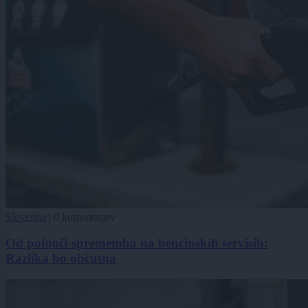
Slovenija
|
0 komentarjev
Od polnoči sprememba na bencinskih servisih:
Razlika bo občutna