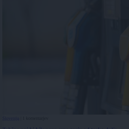
Slovenija
|
1 komentarjev