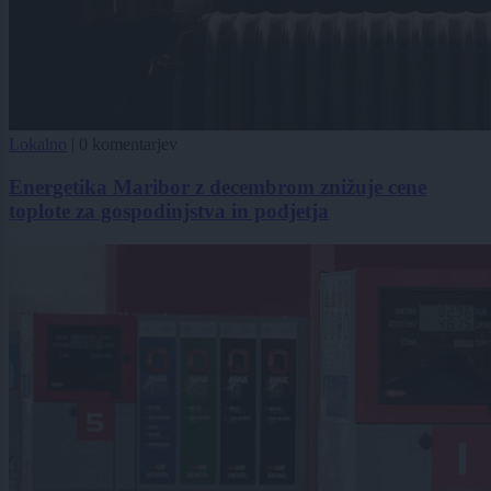
Lokalno
|
0 komentarjev
Energetika Maribor z decembrom znižuje cene
toplote za gospodinjstva in podjetja