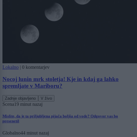
Lokalno
|
0 komentarjev
Nocoj lunin mrk stoletja! Kje in kdaj ga lahko
spremljate v Mariboru?
Zadnje objavljeno
V živo
Scena
19 minut nazaj
Mislite, da je ta priljubljena pijača boljša od vode? Odgovor vas bo
presenetil
Globalno
44 minut nazaj