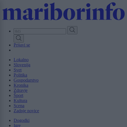
Skip
to
main
content
Prijavi se
Lokalno
Slovenija
Svet
Politika
Gospodarstvo
Kronika
Zdravje
Šport
Kultura
Scena
Zadnje novice
Dogodki
Igre