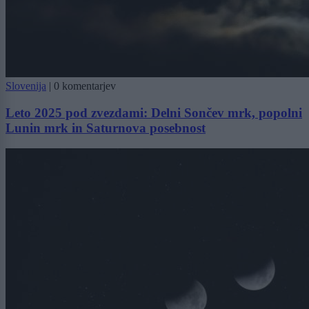
Slovenija
|
0 komentarjev
Leto 2025 pod zvezdami: Delni Sončev mrk, popolni
Lunin mrk in Saturnova posebnost