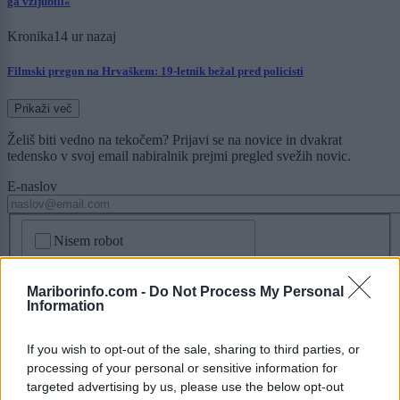
ga vzljubili«
Kronika
14 ur nazaj
Filmski pregon na Hrvaškem: 19-letnik bežal pred policisti
Prikaži več
Želiš biti vedno na tekočem? Prijavi se na novice in dvakrat
tedensko v svoj email nabiralnik prejmi pregled svežih novic.
E-naslov
CAPTCHA
Nisem robot
Naročite se
Mariborinfo.com -
Do Not Process My Personal
Information
Imaš novico, informacijo, fotografijo ali video, ki bi nas utegnila
zanimati? Najboljše nagradimo.
If you wish to opt-out of the sale, sharing to third parties, or
Pošlji
processing of your personal or sensitive information for
targeted advertising by us, please use the below opt-out