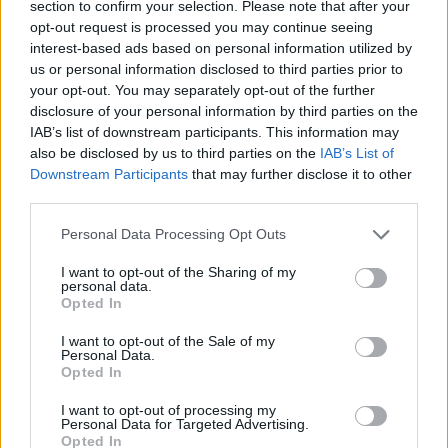
section to confirm your selection. Please note that after your
opt-out request is processed you may continue seeing
interest-based ads based on personal information utilized by
Moji Mediji d.o.o.
us or personal information disclosed to third parties prior to
your opt-out. You may separately opt-out of the further
sobotainfo.com
•
mariborinfo.com
•
ptujinfo.com
•
pomurec.com
•
dolenjskainfo.com
•
ljubljanainfo.com
•
gorenjskainfo.com
•
disclosure of your personal information by third parties on the
tvidea.si
IAB’s list of downstream participants. This information may
also be disclosed by us to third parties on the
IAB’s List of
Vse pravice pridržane © 2026
Downstream Participants
that may further disclose it to other
third parties.
Tematike
Personal Data Processing Opt Outs
Lokalno
Slovenija
I want to opt-out of the Sharing of my
Svet
personal data.
Politika
Opted In
Gospodarstvo
Kronika
I want to opt-out of the Sale of my
Zdravje
Personal Data.
Šport
Opted In
Kultura
Scena
I want to opt-out of processing my
Zadnje novice
Personal Data for Targeted Advertising.
Opted In