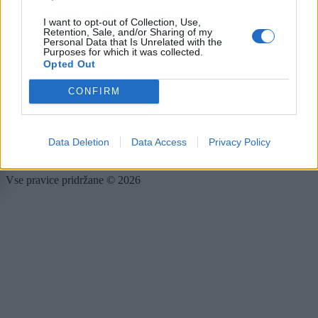
Rubrike
I want to opt-out of Collection, Use,
Retention, Sale, and/or Sharing of my
Dogodki
Personal Data that Is Unrelated with the
Igre
Purposes for which it was collected.
Forum
Opted Out
Mali oglasi
CONFIRM
Več
Kdo smo
Data Deletion
Data Access
Privacy Policy
Oglaševanje
Izjava o dostopnosti
Vse pravice pridržane © 2026