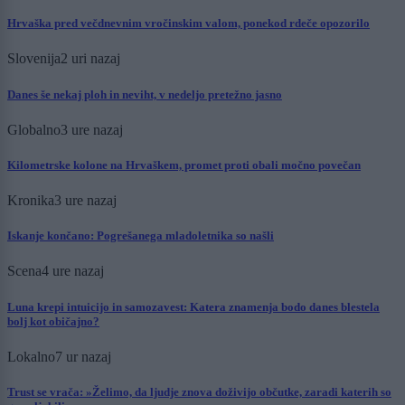
Hrvaška pred večdnevnim vročinskim valom, ponekod rdeče opozorilo
Slovenija
2 uri nazaj
Danes še nekaj ploh in neviht, v nedeljo pretežno jasno
Globalno
3 ure nazaj
Kilometrske kolone na Hrvaškem, promet proti obali močno povečan
Kronika
3 ure nazaj
Iskanje končano: Pogrešanega mladoletnika so našli
Scena
4 ure nazaj
Luna krepi intuicijo in samozavest: Katera znamenja bodo danes blestela
bolj kot običajno?
Lokalno
7 ur nazaj
Trust se vrača: »Želimo, da ljudje znova doživijo občutke, zaradi katerih so