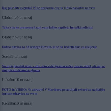
Kaj posaditi avgusta? Ni še prepozno, vse to lahko posadite na vrtu
Globalno
9 ur nazaj
Tako visoke prometne kazni vam lahko napišejo hrvaški policisti
Globalno
9 ur nazaj
Dobra novica za 38-letnega Hrvata, ki se na Irskem bori za življenje
Scena
9 ur nazaj
Na meji pozabil ženo: »»Ko sem videl prazen sedež, nisem vedel, ali naj se
smejim ali držim za glavo«
Lokalno
10 ur nazaj
FOTO in VIDEO: Na zdravje! V Mariboru postavljali rekord za najdaljšo
špricer zdravico na svetu
Kronika
10 ur nazaj