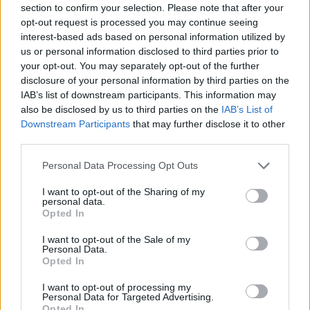
section to confirm your selection. Please note that after your
opt-out request is processed you may continue seeing
interest-based ads based on personal information utilized by
Moji Mediji d.o.o.
us or personal information disclosed to third parties prior to
your opt-out. You may separately opt-out of the further
sobotainfo.com
•
mariborinfo.com
•
ptujinfo.com
•
pomurec.com
•
dolenjskainfo.com
•
ljubljanainfo.com
•
gorenjskainfo.com
•
disclosure of your personal information by third parties on the
tvidea.si
IAB’s list of downstream participants. This information may
also be disclosed by us to third parties on the
IAB’s List of
Vse pravice pridržane © 2026
Prijavi se na cajtng
Downstream Participants
that may further disclose it to other
third parties.
Tematike
Personal Data Processing Opt Outs
Lokalno
Slovenija
I want to opt-out of the Sharing of my
Svet
personal data.
Politika
Opted In
Gospodarstvo
Kronika
I want to opt-out of the Sale of my
Zdravje
Personal Data.
Šport
Opted In
Kultura
Scena
I want to opt-out of processing my
Zadnje novice
Personal Data for Targeted Advertising.
Opted In