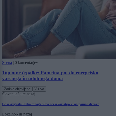
Scena
|
0 komentarjev
Toplotne črpalke: Pametna pot do energetsko
varčnega in udobnega doma
Zadnje objavljeno
V živo
Slovenija
3 ure nazaj
Le še avgusta lahko mnogi Slovenci izkoristijo višjo pomoč države
Lokalno
6 ur nazaj