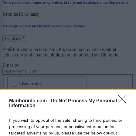
Nove podrobnosti umora vplivnice, ki so jo našli zakopano na Štajerskem
Kronika
12 ur nazaj
V trčenju vlakov na Hrvaškem več poškodovanih
Prikaži več
Želiš biti vedno na tekočem? Prijavi se na novice in dvakrat
tedensko v svoj email nabiralnik prejmi pregled svežih novic.
E-naslov
CAPTCHA
Nisem robot
Naročite se
Mariborinfo.com -
Do Not Process My Personal
Information
Imaš novico, informacijo, fotografijo ali video, ki bi nas utegnila
zanimati? Najboljše nagradimo.
If you wish to opt-out of the sale, sharing to third parties, or
Pošlji
processing of your personal or sensitive information for
targeted advertising by us, please use the below opt-out