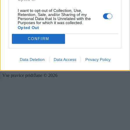
Rubrike
I want to opt-out of Collection, Use,
Retention, Sale, and/or Sharing of my
Dogodki
Personal Data that Is Unrelated with the
Igre
Purposes for which it was collected.
Forum
Opted Out
Mali oglasi
CONFIRM
Več
Kdo smo
Data Deletion
Data Access
Privacy Policy
Oglaševanje
Izjava o dostopnosti
Vse pravice pridržane © 2026