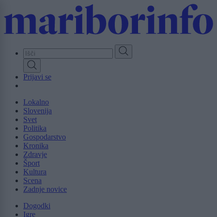
Skip
to
main
content
Prijavi se
Lokalno
Slovenija
Svet
Politika
Gospodarstvo
Kronika
Zdravje
Šport
Kultura
Scena
Zadnje novice
Dogodki
Igre