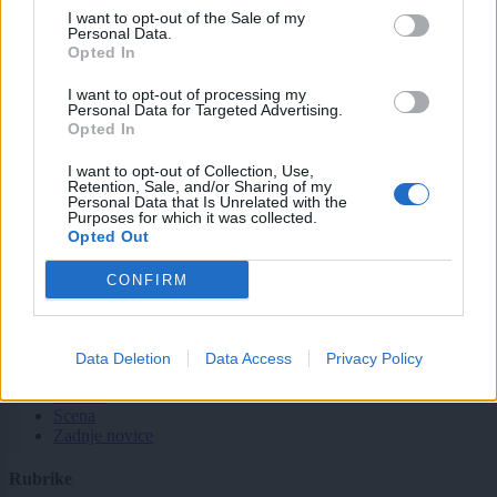
I want to opt-out of the Sale of my
Moji Mediji d.o.o.
Personal Data.
Opted In
sobotainfo.com
•
mariborinfo.com
•
ptujinfo.com
•
pomurec.com
•
dolenjskainfo.com
•
ljubljanainfo.com
•
gorenjskainfo.com
•
I want to opt-out of processing my
Personal Data for Targeted Advertising.
tvidea.si
Opted In
Vse pravice pridržane © 2026
I want to opt-out of Collection, Use,
Retention, Sale, and/or Sharing of my
Tematike
Personal Data that Is Unrelated with the
Purposes for which it was collected.
Lokalno
Opted Out
Slovenija
Svet
CONFIRM
Politika
Gospodarstvo
Kronika
Zdravje
Data Deletion
Data Access
Privacy Policy
Šport
Kultura
Scena
Zadnje novice
Rubrike