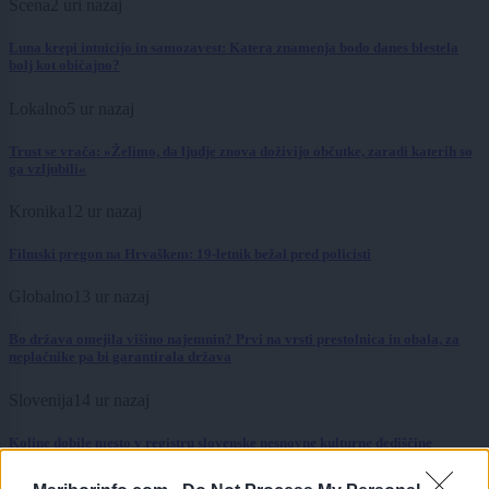
Scena
2 uri nazaj
Luna krepi intuicijo in samozavest: Katera znamenja bodo danes blestela
bolj kot običajno?
Lokalno
5 ur nazaj
Trust se vrača: »Želimo, da ljudje znova doživijo občutke, zaradi katerih so
ga vzljubili«
Kronika
12 ur nazaj
Filmski pregon na Hrvaškem: 19-letnik bežal pred policisti
Globalno
13 ur nazaj
Bo država omejila višino najemnin? Prvi na vrsti prestolnica in obala, za
neplačnike pa bi garantirala država
Slovenija
14 ur nazaj
Koline dobile mesto v registru slovenske nesnovne kulturne dediščine
okolje
14 ur nazaj