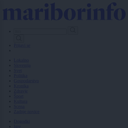
Skip
to
main
content
Prijavi se
Lokalno
Slovenija
Svet
Politika
Gospodarstvo
Kronika
Zdravje
Šport
Kultura
Scena
Zadnje novice
Dogodki
Igre