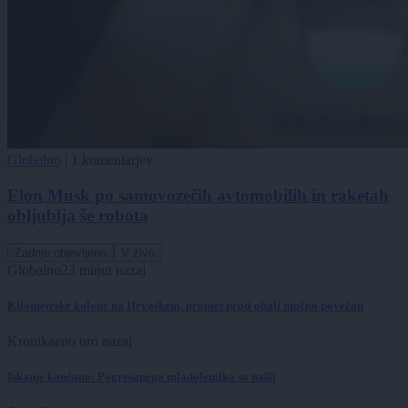
Globalno
|
1 komentarjev
Elon Musk po samovozečih avtomobilih in raketah
obljublja še robota
Zadnje objavljeno
V živo
Globalno
23 minut nazaj
Kilometrske kolone na Hrvaškem, promet proti obali močno povečan
Kronika
eno uro nazaj
Iskanje končano: Pogrešanega mladoletnika so našli