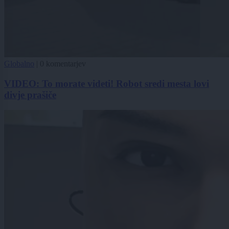
Globalno
|
0 komentarjev
VIDEO: To morate videti! Robot sredi mesta lovi
divje prašiče