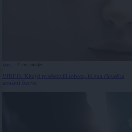
Scena
|
2 komentarjev
VIDEO: Kitajci predstavili robota, ki zna človeško
izražati čustva