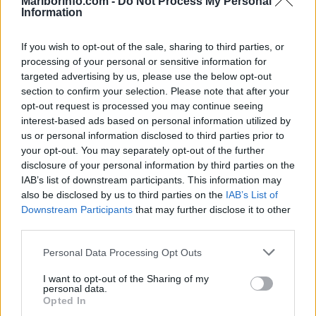
Mariborinfo.com -
Do Not Process My Personal
Information
Visoke temperature ogrožajo življenje v slovenskih rekah, zaradi vročine že
omejujejo ribolov
If you wish to opt-out of the sale, sharing to third parties, or
processing of your personal or sensitive information for
Prikaži več
targeted advertising by us, please use the below opt-out
Želiš biti vedno na tekočem? Prijavi se na novice in dvakrat
section to confirm your selection. Please note that after your
tedensko v svoj email nabiralnik prejmi pregled svežih novic.
opt-out request is processed you may continue seeing
interest-based ads based on personal information utilized by
E-naslov
us or personal information disclosed to third parties prior to
your opt-out. You may separately opt-out of the further
CAPTCHA
disclosure of your personal information by third parties on the
Nisem robot
IAB’s list of downstream participants. This information may
also be disclosed by us to third parties on the
IAB’s List of
Naročite se
Prijavi se na cajtng
Downstream Participants
that may further disclose it to other
third parties.
Imaš novico, informacijo, fotografijo ali video, ki bi nas utegnila
zanimati? Najboljše nagradimo.
Personal Data Processing Opt Outs
Pošlji
I want to opt-out of the Sharing of my
personal data.
Opted In