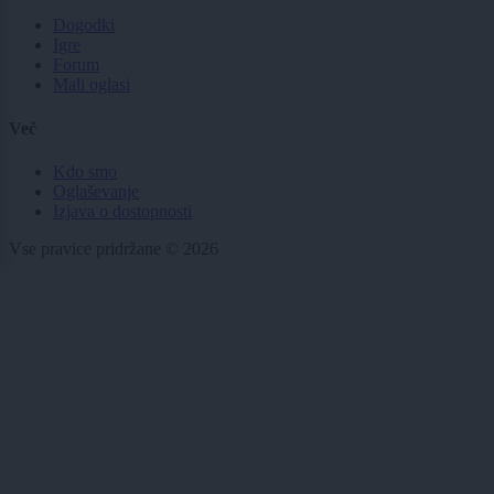
Dogodki
Igre
Forum
Mali oglasi
Več
Kdo smo
Oglaševanje
Izjava o dostopnosti
Vse pravice pridržane © 2026