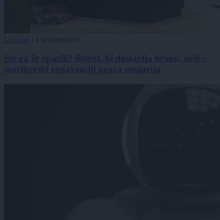
Lokalno
|
4 komentarjev
Ste ga že opazili? Robot, ki dostavlja hrano, tudi v
mariborski restavraciji prava senzacija