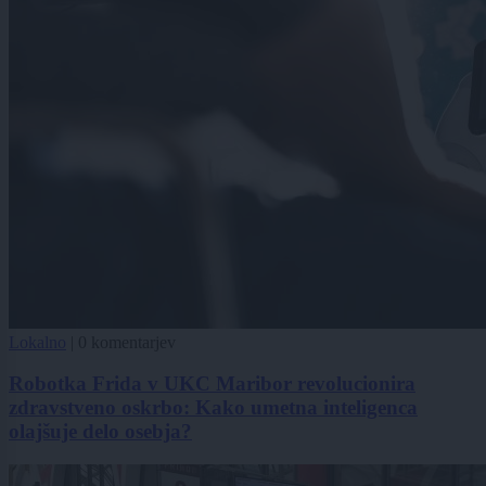
Lokalno
|
0 komentarjev
Robotka Frida v UKC Maribor revolucionira
zdravstveno oskrbo: Kako umetna inteligenca
olajšuje delo osebja?