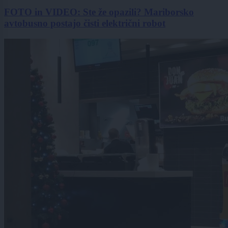
FOTO in VIDEO: Ste že opazili? Mariborsko
avtobusno postajo čisti električni robot