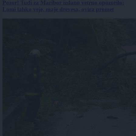
Pozor! Tudi za Maribor izdano vetrno opozorilo:
Lomi lahko veje, maje drevesa, ovira promet