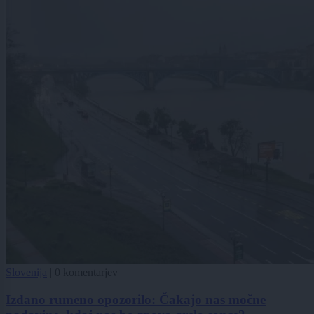
Slovenija
|
0 komentarjev
Izdano rumeno opozorilo: Čakajo nas močne