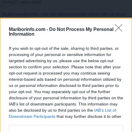
Scena
25 minut nazaj
Na meji pozabil ženo: »»Ko sem videl prazen sedež, nisem vedel, ali naj se
smejim ali držim za glavo«
Mariborinfo.com -
Do Not Process My Personal
Lokalno
2 uri nazaj
Information
FOTO in VIDEO: Na zdravje! V Mariboru postavljali rekord za najdaljšo
špricer zdravico na svetu
If you wish to opt-out of the sale, sharing to third parties, or
processing of your personal or sensitive information for
Kronika
2 uri nazaj
targeted advertising by us, please use the below opt-out
section to confirm your selection. Please note that after your
Nove podrobnosti umora vplivnice, ki so jo našli zakopano na Štajerskem
opt-out request is processed you may continue seeing
interest-based ads based on personal information utilized by
Kronika
3 ure nazaj
us or personal information disclosed to third parties prior to
your opt-out. You may separately opt-out of the further
V trčenju vlakov na Hrvaškem več poškodovanih
disclosure of your personal information by third parties on the
Kronika
4 ure nazaj
IAB’s list of downstream participants. This information may
also be disclosed by us to third parties on the
IAB’s List of
Prijavi se na cajtng
Mariborski policisti obravnavali več prometnih nesreč, dve s hudimi
Downstream Participants
that may further disclose it to other
poškodbami
third parties.
Scena
4 ure nazaj