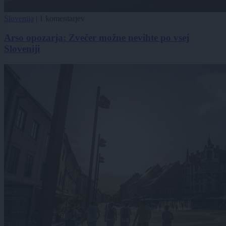
Slovenija
|
1 komentarjev
Arso opozarja: Zvečer možne nevihte po vsej
Sloveniji