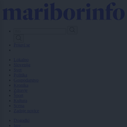
Skip
to
main
content
Prijavi se
Lokalno
Slovenija
Svet
Politika
Gospodarstvo
Kronika
Zdravje
Šport
Kultura
Scena
Zadnje novice
Dogodki
Igre