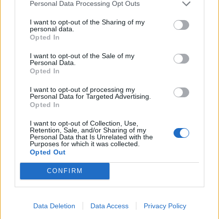
Personal Data Processing Opt Outs
Mislite, da je ta priljubljena pijača boljša od vode? Odgovor vas bo
I want to opt-out of the Sharing of my
presenetil
personal data.
Opted In
Globalno
5 ur nazaj
I want to opt-out of the Sale of my
Personal Data.
Hrvaška pred večdnevnim vročinskim valom, ponekod rdeče opozorilo
Opted In
Prikaži več
I want to opt-out of processing my
Personal Data for Targeted Advertising.
Želiš biti vedno na tekočem? Prijavi se na novice in dvakrat
Opted In
tedensko v svoj email nabiralnik prejmi pregled svežih novic.
I want to opt-out of Collection, Use,
E-naslov
Retention, Sale, and/or Sharing of my
Personal Data that Is Unrelated with the
Purposes for which it was collected.
CAPTCHA
Opted Out
Nisem robot
CONFIRM
Naročite se
Imaš novico, informacijo, fotografijo ali video, ki bi nas utegnila
Data Deletion
Data Access
Privacy Policy
zanimati? Najboljše nagradimo.