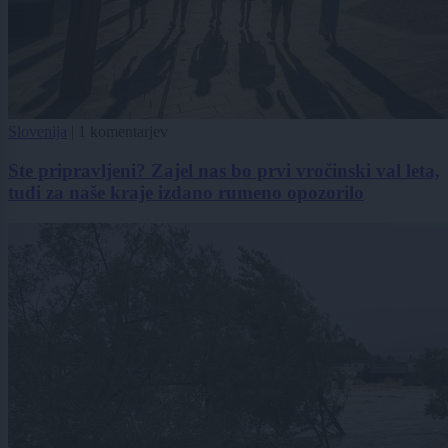
Slovenija
|
1 komentarjev
Ste pripravljeni? Zajel nas bo prvi vročinski val leta,
tudi za naše kraje izdano rumeno opozorilo