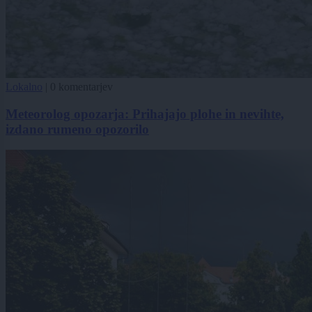
Lokalno
|
0 komentarjev
Meteorolog opozarja: Prihajajo plohe in nevihte,
izdano rumeno opozorilo