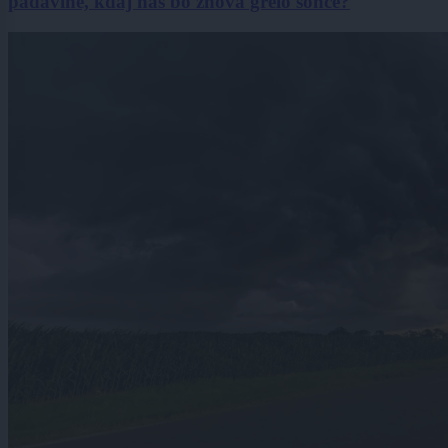
padavine, kdaj nas bo znova grelo sonce?