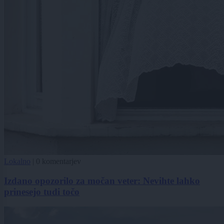
Lokalno
|
0 komentarjev
Izdano opozorilo za močan veter: Nevihte lahko
prinesejo tudi točo