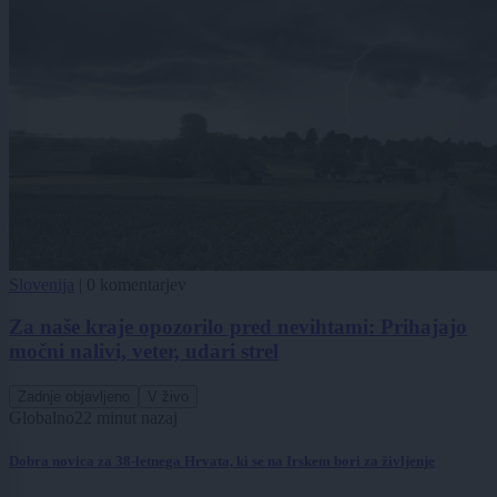
Slovenija
|
0 komentarjev
Za naše kraje opozorilo pred nevihtami: Prihajajo
močni nalivi, veter, udari strel
Zadnje objavljeno
V živo
Globalno
22 minut nazaj
Dobra novica za 38-letnega Hrvata, ki se na Irskem bori za življenje