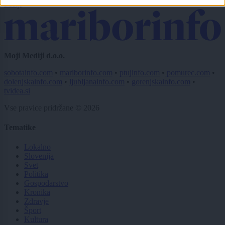
Pošlji
Moji Mediji d.o.o.
sobotainfo.com
•
mariborinfo.com
•
ptujinfo.com
•
pomurec.com
•
dolenjskainfo.com
•
ljubljanainfo.com
•
gorenjskainfo.com
•
tvidea.si
Vse pravice pridržane © 2026
Tematike
Lokalno
Slovenija
Svet
Politika
Gospodarstvo
Kronika
Zdravje
Šport
Kultura