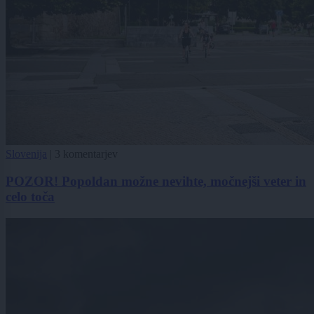
Slovenija
|
3 komentarjev
POZOR! Popoldan možne nevihte, močnejši veter in
celo toča