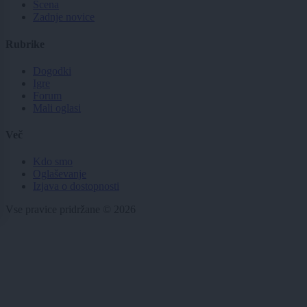
Scena
Zadnje novice
Rubrike
Dogodki
Igre
Forum
Mali oglasi
Več
Kdo smo
Oglaševanje
Izjava o dostopnosti
Vse pravice pridržane © 2026