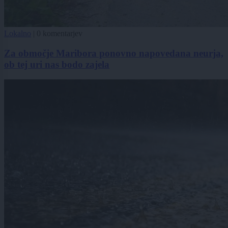
Lokalno
|
0 komentarjev
Za območje Maribora ponovno napovedana neurja,
ob tej uri nas bodo zajela