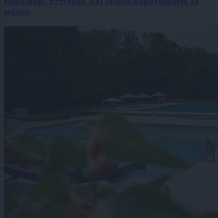
Horoskop: Preverite, kaj zvezde napovedujejo za
soboto