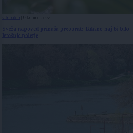
Globalno
|
0 komentarjev
Sveža napoved prinaša preobrat: Takšno naj bi bilo
letošnje poletje