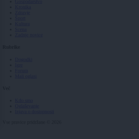
Gospodarstvo
Kronika
Zdravje
Šport
Kultura
Scena
Zadnje novice
Rubrike
Dogodki
Igre
Forum
Mali oglasi
Več
Kdo smo
Oglaševanje
Izjava o dostopnosti
Vse pravice pridržane © 2026