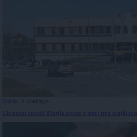
Kronika
|
3 komentarjev
Ukradeni otroci? Marija dvomi v smrt treh svojih nov