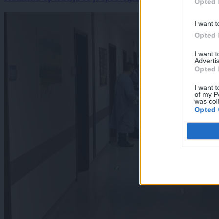
Opted 
I want t
Opted 
I want 
Advertis
Opted 
I want t
of my P
was col
Opted 