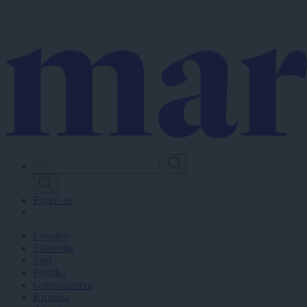
Skip
to
main
content
Prijavi se
Lokalno
Slovenija
Svet
Politika
Gospodarstvo
Kronika