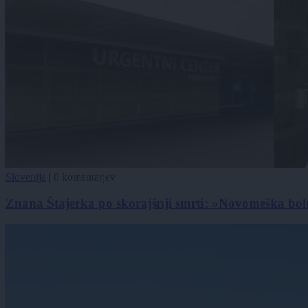
Slovenija
|
0 komentarjev
Znana Štajerka po skorajšnji smrti: »Novomeška boln