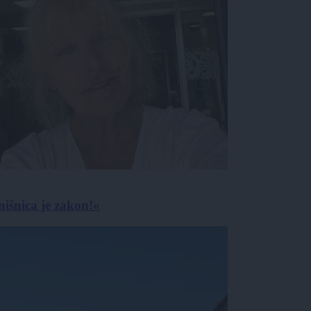
išnica je zakon!«