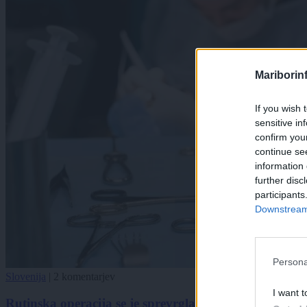
Mariborin
If you wish 
sensitive in
confirm you
continue se
information 
further disc
participants
Downstream 
Persona
Slovenija
|
2 komentarjev
I want t
Rutinska operacija se je sprevrgla v nočno moro: Mo