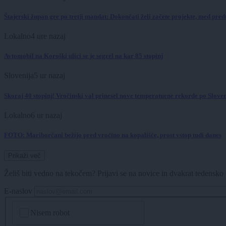
Štajerski župan gre po tretji mandat: Dokončati želi začete projekte, med pre
Lokalno
4 ure nazaj
Avtomobil na Koroški ulici se je segrel na kar 85 stopinj
Slovenija
5 ur nazaj
Skoraj 40 stopinj! Vročinski val prinesel nove temperaturne rekorde po Sloven
Lokalno
6 ur nazaj
FOTO: Mariborčani bežijo pred vročino na kopališče, prost vstop tudi danes
Prikaži več
Želiš biti vedno na tekočem? Prijavi se na novice in dvakrat tedensko 
E-naslov
CAPTCHA
Nisem robot