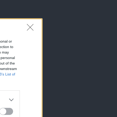
sonal or
ection to
ou may
 personal
out of the
 downstream
B’s List of
×
o bo dobil