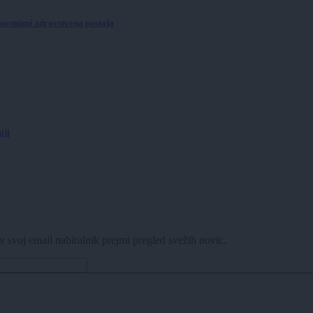
dnostnimi zdravstvena postaja
iji
v svoj email nabiralnik prejmi pregled svežih novic.