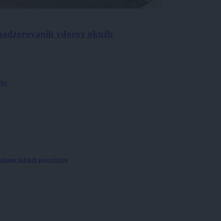
 nenadzorovanih vdorov okužb
obe
akupu šolskih potrebščin