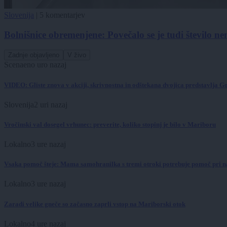
Slovenija
|
5 komentarjev
Bolnišnice obremenjene: Povečalo se je tudi število
Zadnje objavljeno
V živo
Scena
eno uro nazaj
VIDEO: Gliste znova v akciji, skrivnostna in odštekana dvojica predstavlja G
Slovenija
2 uri nazaj
Vročinski val dosegel vrhunec: preverite, koliko stopinj je bilo v Mariboru
Lokalno
3 ure nazaj
Vsaka pomoč šteje: Mama samohranilka s tremi otroki potrebuje pomoč pri n
Lokalno
3 ure nazaj
Zaradi velike gneče so začasno zaprli vstop na Mariborski otok
Lokalno
4 ure nazaj