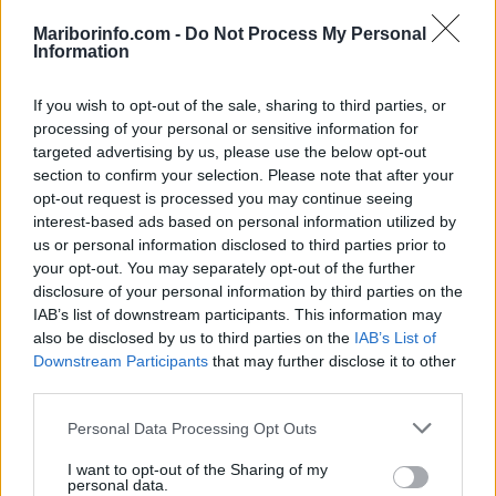
Trust se vrača: »Želimo, da ljudje znova doživijo občutke, zaradi katerih so
Mariborinfo.com -
Do Not Process My Personal
ga vzljubili«
Information
Kronika
14 ur nazaj
If you wish to opt-out of the sale, sharing to third parties, or
processing of your personal or sensitive information for
Filmski pregon na Hrvaškem: 19-letnik bežal pred policisti
targeted advertising by us, please use the below opt-out
section to confirm your selection. Please note that after your
Globalno
15 ur nazaj
opt-out request is processed you may continue seeing
Bo država omejila višino najemnin? Prvi na vrsti prestolnica in obala, za
interest-based ads based on personal information utilized by
neplačnike pa bi garantirala država
us or personal information disclosed to third parties prior to
your opt-out. You may separately opt-out of the further
Slovenija
16 ur nazaj
disclosure of your personal information by third parties on the
IAB’s list of downstream participants. This information may
Koline dobile mesto v registru slovenske nesnovne kulturne dediščine
also be disclosed by us to third parties on the
IAB’s List of
Prijavi se na cajtng
Downstream Participants
that may further disclose it to other
Prikaži več
third parties.
Želiš biti vedno na tekočem? Prijavi se na novice in dvakrat
Personal Data Processing Opt Outs
tedensko v svoj email nabiralnik prejmi pregled svežih novic.
E-naslov
I want to opt-out of the Sharing of my
personal data.