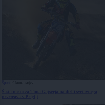
Šport
|
0 komentarjev
Šesto mesto za Tima Gajserja na dirki svetovnega
prvenstva v Belgiji