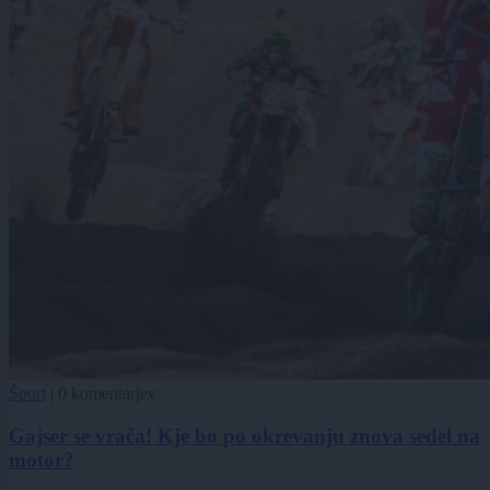
Šport
|
0 komentarjev
Gajser se vrača! Kje bo po okrevanju znova sedel na
motor?