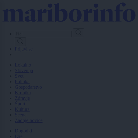
Skip
to
main
content
Prijavi se
Lokalno
Slovenija
Svet
Politika
Gospodarstvo
Kronika
Zdravje
Šport
Kultura
Scena
Zadnje novice
Dogodki
Igre