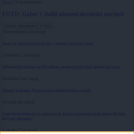
Šport
|
0 komentarjev
FOTO: Gajser v Italiji obnorel slovenske navijače
Zadnje objavljeno
V živo
Slovenija
eno uro nazaj
Danes še nekaj ploh in neviht, v nedeljo pretežno jasno
Globalno
2 uri nazaj
Kilometrske kolone na Hrvaškem, promet proti obali močno povečan
Kronika
3 ure nazaj
Iskanje končano: Pogrešanega mladoletnika so našli
Scena
4 ure nazaj
Luna krepi intuicijo in samozavest: Katera znamenja bodo danes blestela
bolj kot običajno?
Lokalno
7 ur nazaj