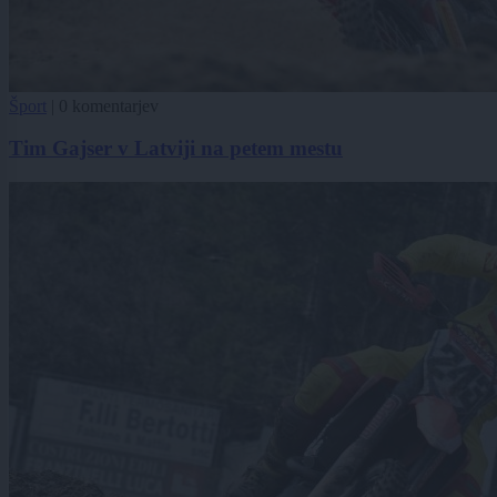
Šport
|
0 komentarjev
Tim Gajser v Latviji na petem mestu