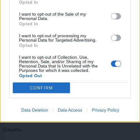
Opted In
CAPTCHA
Nisem robot
I want to opt-out of the Sale of my
Personal Data.
Opted In
Naročite se
I want to opt-out of processing my
Imaš novico, informacijo, fotografijo ali video, ki bi nas utegnila
Personal Data for Targeted Advertising.
zanimati? Najboljše nagradimo.
Opted In
Pošlji
I want to opt-out of Collection, Use,
Retention, Sale, and/or Sharing of my
Personal Data that Is Unrelated with the
Purposes for which it was collected.
Opted Out
Moji Mediji d.o.o.
CONFIRM
sobotainfo.com
•
mariborinfo.com
•
ptujinfo.com
•
pomurec.com
•
dolenjskainfo.com
•
ljubljanainfo.com
•
gorenjskainfo.com
•
tvidea.si
Data Deletion
Data Access
Privacy Policy
Vse pravice pridržane © 2026
Tematike