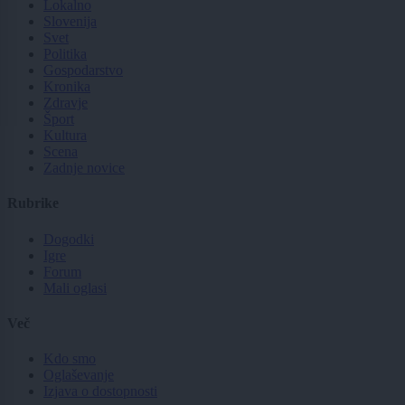
Lokalno
Slovenija
Svet
Politika
Gospodarstvo
Kronika
Zdravje
Šport
Kultura
Scena
Zadnje novice
Rubrike
Dogodki
Igre
Forum
Mali oglasi
Več
Kdo smo
Oglaševanje
Izjava o dostopnosti