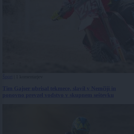
Šport
|
1 komentarjev
Tim Gajser ubrisal tekmece, slavil v Nemčiji in
ponovno prevzel vodstvo v skupnem seštevku