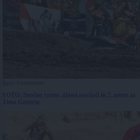
Šport
|
0 komentarjev
FOTO: Sončno vreme, glasni navijači in 7. mesto za
Tima Gajserja