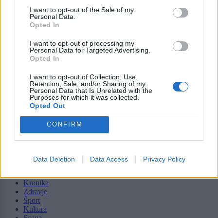
Pošlji
I want to opt-out of the Sale of my
Personal Data.
Opted In
I want to opt-out of processing my
Personal Data for Targeted Advertising.
Moji Mediji d.o.o.
Opted In
sobotainfo.com
•
mariborinfo.com
•
ptujinfo.com
•
pomurec.com
•
dolenjskainfo.com
•
ljubljanainfo.com
•
gorenjskainfo.com
•
I want to opt-out of Collection, Use,
Retention, Sale, and/or Sharing of my
tvidea.si
Personal Data that Is Unrelated with the
Purposes for which it was collected.
Vse pravice pridržane © 2026
Opted Out
Tematike
CONFIRM
Lokalno
Slovenija
Svet
Data Deletion
Data Access
Privacy Policy
Politika
Gospodarstvo
Kronika
Zdravje
Šport
Kultura
Scena