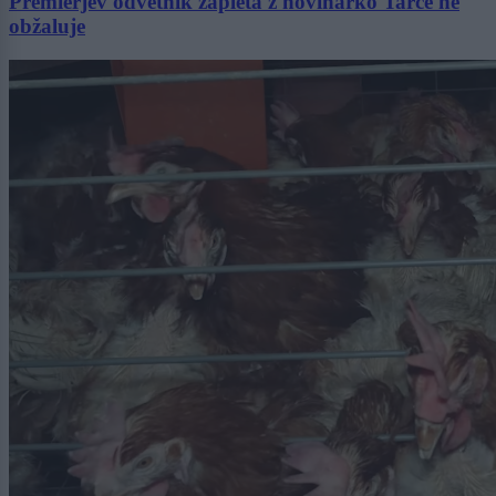
Premierjev odvetnik zapleta z novinarko Tarče ne
obžaluje