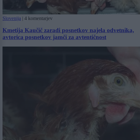
Slovenija
|
4 komentarjev
Kmetija Kaučič zaradi posnetkov najela odvetnika,
avtorica posnetkov jamči za avtentičnost