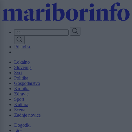
Skip
to
main
content
Prijavi se
Lokalno
Slovenija
Svet
Politika
Gospodarstvo
Kronika
Zdravje
Šport
Kultura
Scena
Zadnje novice
Dogodki
Igre