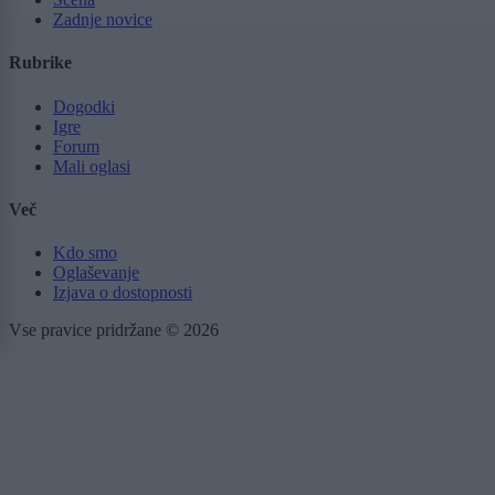
Zadnje novice
Rubrike
Dogodki
Igre
Forum
Mali oglasi
Več
Kdo smo
Oglaševanje
Izjava o dostopnosti
Vse pravice pridržane © 2026