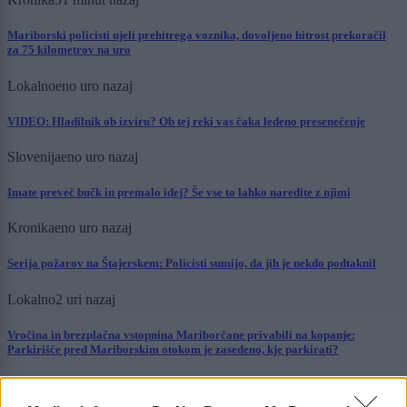
Mariborski policisti ujeli prehitrega voznika, dovoljeno hitrost prekoračil
za 75 kilometrov na uro
Lokalno
eno uro nazaj
VIDEO: Hladilnik ob izviru? Ob tej reki vas čaka ledeno presenečenje
Slovenija
eno uro nazaj
Imate preveč bučk in premalo idej? Še vse to lahko naredite z njimi
Kronika
eno uro nazaj
Serija požarov na Štajerskem: Policisti sumijo, da jih je nekdo podtaknil
Lokalno
2 uri nazaj
Vročina in brezplačna vstopnina Mariborčane privabili na kopanje:
Parkirišče pred Mariborskim otokom je zasedeno, kje parkirati?
Kronika
2 uri nazaj