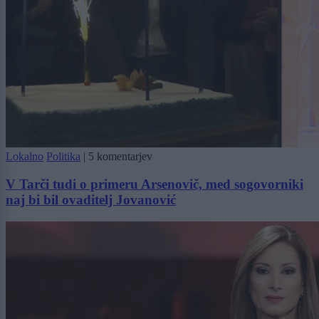
Lokalno
Politika
|
5 komentarjev
V Tarči tudi o primeru Arsenovič, med sogovorniki
naj bi bil ovaditelj Jovanović