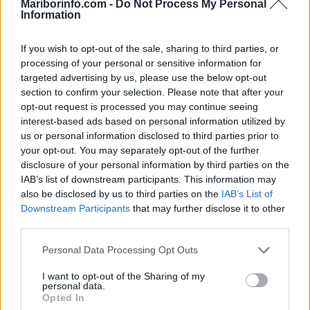
Mariborinfo.com -
Do Not Process My Personal
Tragičen razplet prometne nesreče, 78-letni kolesar po padcu umrl v
Information
bolnišnici
Lokalno
3 ure nazaj
If you wish to opt-out of the sale, sharing to third parties, or
processing of your personal or sensitive information for
Mariborčane čaka nova večja zapora, začenja se večmilijonska prenova
targeted advertising by us, please use the below opt-out
Ljubljanske ulice
section to confirm your selection. Please note that after your
opt-out request is processed you may continue seeing
Prikaži več
interest-based ads based on personal information utilized by
us or personal information disclosed to third parties prior to
Želiš biti vedno na tekočem? Prijavi se na novice in dvakrat
your opt-out. You may separately opt-out of the further
tedensko v svoj email nabiralnik prejmi pregled svežih novic.
disclosure of your personal information by third parties on the
E-naslov
IAB’s list of downstream participants. This information may
also be disclosed by us to third parties on the
IAB’s List of
Prijavi se na cajtng
CAPTCHA
Downstream Participants
that may further disclose it to other
Nisem robot
third parties.
Personal Data Processing Opt Outs
Naročite se
Imaš novico, informacijo, fotografijo ali video, ki bi nas utegnila
I want to opt-out of the Sharing of my
personal data.
zanimati? Najboljše nagradimo.
Opted In