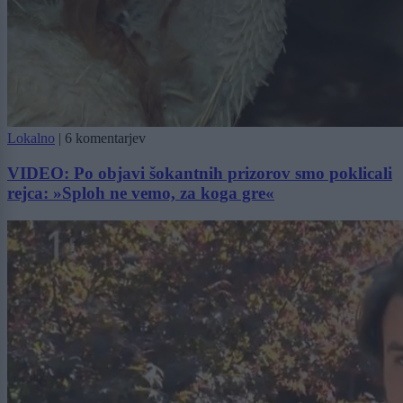
Lokalno
|
6 komentarjev
VIDEO: Po objavi šokantnih prizorov smo poklicali
rejca: »Sploh ne vemo, za koga gre«