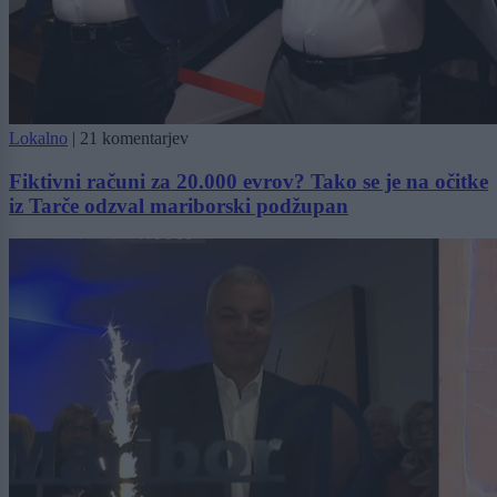
Lokalno
|
21 komentarjev
Fiktivni računi za 20.000 evrov? Tako se je na očitke
iz Tarče odzval mariborski podžupan