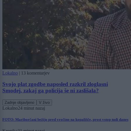
Lokalno
|
13 komentarjev
Svojo plat zgodbe naposled razkril zloglasni
Smodej, zakaj ga policija še ni zaslišala?
Zadnje objavljeno
V živo
Lokalno
24 minut nazaj
FOTO: Mariborčani bežijo pred vročino na kopališče, prost vstop tudi danes
Kronika
31 minut nazaj