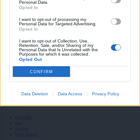
tvidea.si
Personal Data.
Opted In
Vse pravice pridržane © 2026
I want to opt-out of processing my
Personal Data for Targeted Advertising.
Tematike
Opted In
Lokalno
I want to opt-out of Collection, Use,
Slovenija
Retention, Sale, and/or Sharing of my
Svet
Personal Data that Is Unrelated with the
Politika
Purposes for which it was collected.
Gospodarstvo
Opted Out
Kronika
Zdravje
CONFIRM
Šport
Kultura
Scena
Zadnje novice
Data Deletion
Data Access
Privacy Policy
Rubrike
Dogodki
Igre
Forum
Mali oglasi