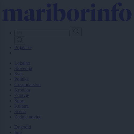
Skip
to
main
content
Prijavi se
Lokalno
Slovenija
Svet
Politika
Gospodarstvo
Kronika
Zdravje
Šport
Kultura
Scena
Zadnje novice
Dogodki
Igre