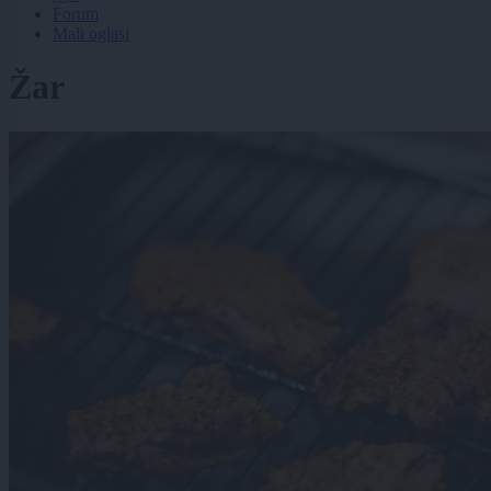
Forum
Mali oglasi
Žar