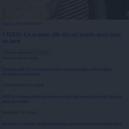
Scena
|
0 komentarjev
VIDEO: Če za meso glih nisi pri gnaru, speči torto
na žaru
Zadnje objavljeno
V živo
Scena
6 minut nazaj
Jih imate tudi vi? To je preprost trik, s katerim lahko srebrne ribice
preženete iz stanovanja
Globalno
eno uro nazaj
VIDEO: Avtobus obtičal na trajektu za Korčulo, potniki ga zibali, da bi ga
spravili z rampe
Kronika
2 uri nazaj
Eksplozija v lokalu v središču Maribora, zagorel aparat za praženje kave