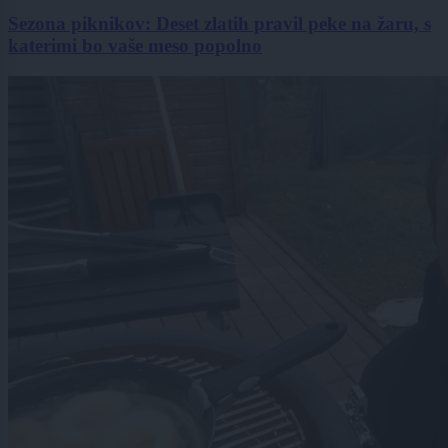
Sezona piknikov: Deset zlatih pravil peke na žaru, s
katerimi bo vaše meso popolno