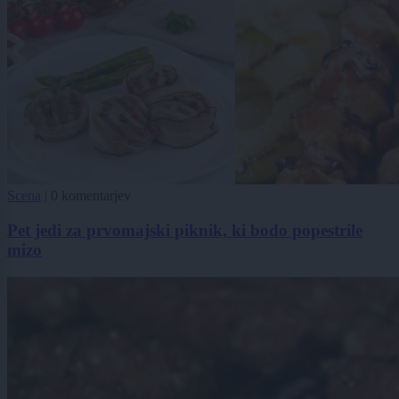
Scena
|
0 komentarjev
Pet jedi za prvomajski piknik, ki bodo popestrile
mizo