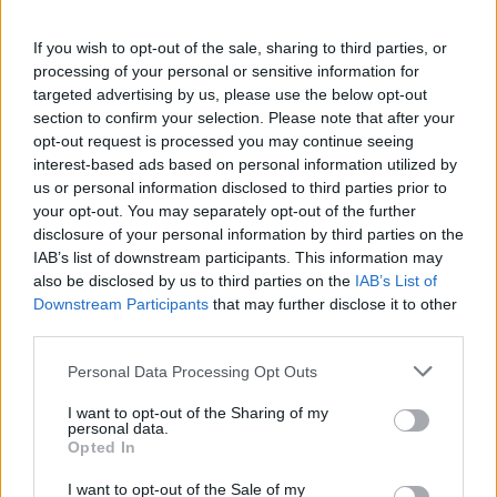
Želiš biti vedno na tekočem? Prijavi se na novice in dvakrat
If you wish to opt-out of the sale, sharing to third parties, or
tedensko v svoj email nabiralnik prejmi pregled svežih novic.
processing of your personal or sensitive information for
E-naslov
targeted advertising by us, please use the below opt-out
section to confirm your selection. Please note that after your
opt-out request is processed you may continue seeing
CAPTCHA
Nisem robot
interest-based ads based on personal information utilized by
us or personal information disclosed to third parties prior to
your opt-out. You may separately opt-out of the further
Naročite se
disclosure of your personal information by third parties on the
Imaš novico, informacijo, fotografijo ali video, ki bi nas utegnila
IAB’s list of downstream participants. This information may
zanimati? Najboljše nagradimo.
also be disclosed by us to third parties on the
IAB’s List of
Prijavi se na cajtng
Downstream Participants
that may further disclose it to other
Pošlji
third parties.
Personal Data Processing Opt Outs
I want to opt-out of the Sharing of my
Moji Mediji d.o.o.
personal data.
Opted In
sobotainfo.com
•
mariborinfo.com
•
ptujinfo.com
•
pomurec.com
•
dolenjskainfo.com
•
ljubljanainfo.com
•
gorenjskainfo.com
•
I want to opt-out of the Sale of my