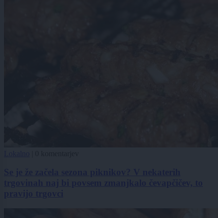
Lokalno
|
0 komentarjev
Se je že začela sezona piknikov? V nekaterih
trgovinah naj bi povsem zmanjkalo čevapčičev, to
pravijo trgovci