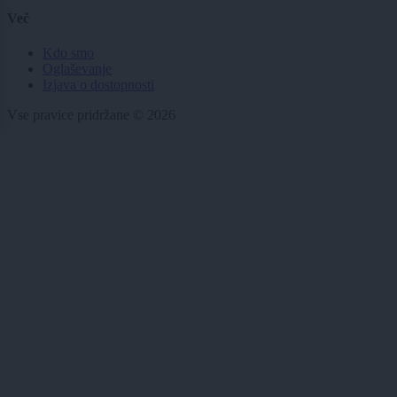
Več
Kdo smo
Oglaševanje
Izjava o dostopnosti
Vse pravice pridržane © 2026