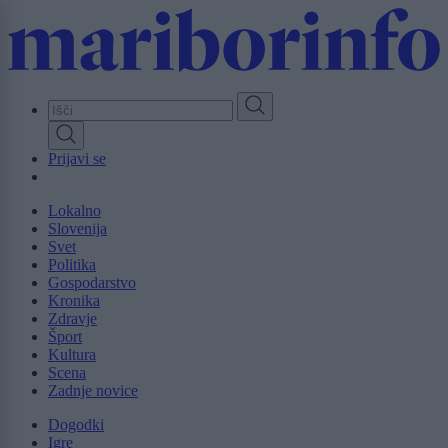
Skip
to
main
content
Prijavi se
Lokalno
Slovenija
Svet
Politika
Gospodarstvo
Kronika
Zdravje
Šport
Kultura
Scena
Zadnje novice
Dogodki
Igre