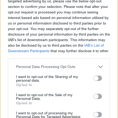
targeted advertising by us, please use the below opt-out
Moji Mediji d.o.o.
section to confirm your selection. Please note that after your
sobotainfo.com
•
mariborinfo.com
•
ptujinfo.com
•
pomurec.com
•
opt-out request is processed you may continue seeing
dolenjskainfo.com
•
ljubljanainfo.com
•
gorenjskainfo.com
•
interest-based ads based on personal information utilized by
tvidea.si
us or personal information disclosed to third parties prior to
your opt-out. You may separately opt-out of the further
Vse pravice pridržane © 2026
disclosure of your personal information by third parties on the
IAB’s list of downstream participants. This information may
Tematike
also be disclosed by us to third parties on the
IAB’s List of
Downstream Participants
that may further disclose it to other
Lokalno
Slovenija
third parties.
Svet
Politika
Personal Data Processing Opt Outs
Gospodarstvo
Kronika
I want to opt-out of the Sharing of my
Zdravje
personal data.
Šport
Opted In
Kultura
Scena
I want to opt-out of the Sale of my
Zadnje novice
Personal Data.
Opted In
Rubrike
I want to opt-out of processing my
Personal Data for Targeted Advertising.