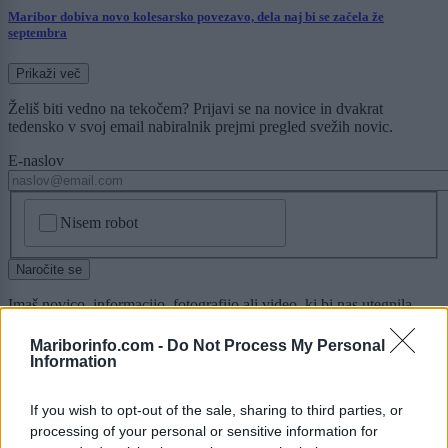
Maribor dobiva novo kolesarsko povezavo, dela naj bi se začela že
septembra
Prikaži več
Želiš biti vedno na tekočem? Prijavi se na novice in dvakrat
tedensko v svoj email nabiralnik prejmi pregled svežih novic.
E-naslov
CAPTCHA
Nisem robot
Naročite se
Imaš novico, informacijo, fotografijo ali video, ki bi nas utegnila
zanimati? Najboljše nagradimo.
Mariborinfo.com -
Do Not Process My Personal
Pošlji
Information
If you wish to opt-out of the sale, sharing to third parties, or
processing of your personal or sensitive information for