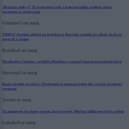
Jih imate tudi vi? To je preprost trik, s katerim lahko srebrne ribice
preženete iz stanovanja
Globalno
3 ure nazaj
VIDEO: Avtobus obtičal na trajektu za Korčulo, potniki ga zibali, da bi ga
spravili z rampe
Kronika
4 ure nazaj
Eksplozija v lokalu v središču Maribora, zagorel aparat za praženje kave
Slovenija
5 ur nazaj
Konec kratke osvežitve: Pred nami še najmanj teden dni vročine in suhega
vremena
Scena
6 ur nazaj
Ta znamenja naj danes pazijo, kaj govorijo, Merkur lahko povzroči zaplete
Lokalno
9 ur nazaj