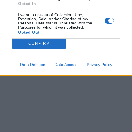
Dogodki
Opted In
Igre
Forum
I want to opt-out of Collection, Use,
Mali oglasi
Retention, Sale, and/or Sharing of my
Personal Data that Is Unrelated with the
Purposes for which it was collected.
Več
Opted Out
Kdo smo
CONFIRM
Oglaševanje
Izjava o dostopnosti
Vse pravice pridržane © 2026
Data Deletion
Data Access
Privacy Policy