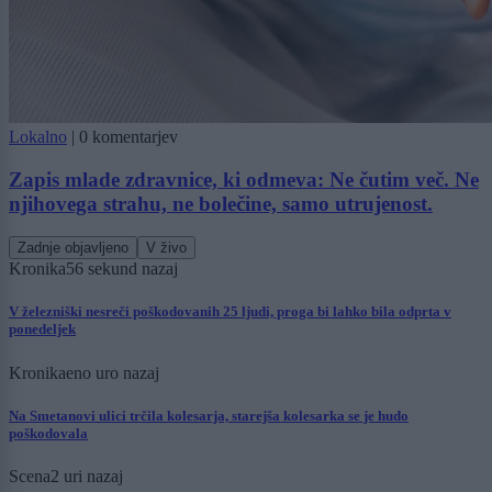
Lokalno
|
0 komentarjev
Zapis mlade zdravnice, ki odmeva: Ne čutim več. Ne
njihovega strahu, ne bolečine, samo utrujenost.
Zadnje objavljeno
V živo
Kronika
56 sekund nazaj
V železniški nesreči poškodovanih 25 ljudi, proga bi lahko bila odprta v
ponedeljek
Kronika
eno uro nazaj
Na Smetanovi ulici trčila kolesarja, starejša kolesarka se je hudo
poškodovala
Scena
2 uri nazaj