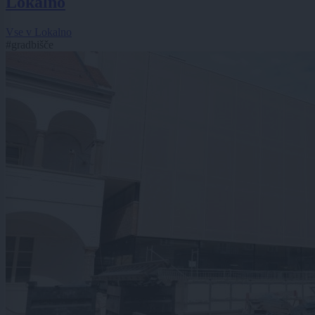
Lokalno
Vse v Lokalno
#gradbišče