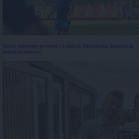
Burno dogajanje po tekmi v Lendavi: Pirotehnika, kamenje in
napad na policista