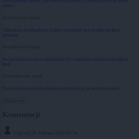
Država umika pomoč, zato smo preračunali: Je električni avto še dobra
izbira?
Kronika
4 ure nazaj
Velik požar pri Mariboru: Najprej avtomobil, nato še hiša, škoda je
ogromna
Kronika
4 ure nazaj
Na Štajerskem otrok z e-skirojem trčil v avtomobil, njegove poškodbe so
hude
Slovenija
4 ure nazaj
Petek prinaša več kot le ohladitev, pripravite se na nevihte in gnečo
Prikaži več
Komentarji
Caki zaj
28. Februar 2026 09:34