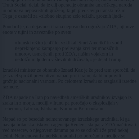
Truth Social, dejal, da je cilj operacije obramba ameriškega naroda
in odprava neposrednih groženj, ki jih predstavlja iranski režim.
Tega je označil za »zlobno skupino zelo težkih, groznih ljudi«.
Poudaril je, da dejavnosti Irana neposredno ogrožajo ZDA, njihove
enote v tujini in zaveznike po svetu.
»Iranski režim je 47 let vzklikal 'Smrt Ameriki' in vodil
neprekinjeno kampanjo prelivanja krvi ter množičnih
umorov, usmerjenih proti ZDA, našim vojakom in
nedolžnim ljudem v številnih državah,« je dejal Trump.
Izraelski minister za obrambo
Izrael Kac
je že pred tem sporočil, da
je Izrael sprožil preventivni napad proti Iranu, da bi odpravili
grožnjo nacionalni varnosti. Po celotnem Izraelu so razglasili izredne
razmere.
ZDA napade na Iran po navedbah ameriških uradnikov izvajajo iz
zraka in z morja, mediji v Iranu pa poročajo o eksplozijah v
Teheranu, Tabrizu, Isfahanu, Komu in Kermanšahu.
Napad so po besedah neimenovanega izraelskega uradnika, ki ga
navaja britanska tiskovna agencija Reuters, skupaj z ZDA načrtovali
več mesecev, o njegovem datumu pa so se odločili že pred nekaj
tedni. Neimenovani ameriški uradniki po poročanju medijev so