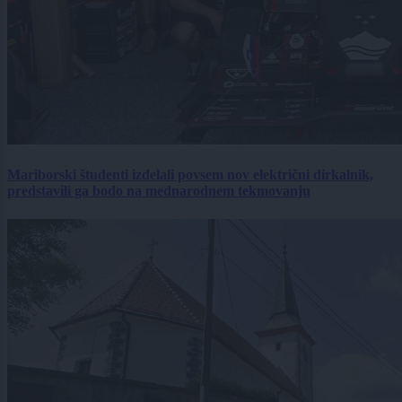
Mariborski študenti izdelali povsem nov električni dirkalnik,
predstavili ga bodo na mednarodnem tekmovanju