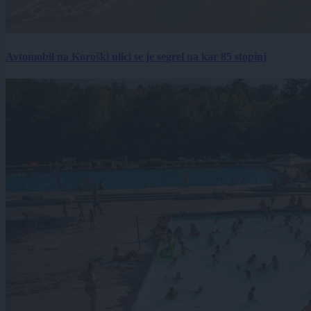
Avtomobil na Koroški ulici se je segrel na kar 85 stopinj