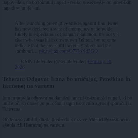
napovedali, da bo tokratni napad »veliko obsežnejši« od ameriških
napadov junija lani.
After launching preemptive strikes against Iran, Israel
has now declared a state of emergency nationwide.
Likely in expectation of Iranian retaliation. It’s not yet
clear what was hit in downtown Tehran, but reports
indicate that the areas of University Street and the
Jomhouri…
pic.twitter.com/O77JoXd5GQ
— OSINTdefender (@sentdefender)
February 28,
2026
Teheran: Odgovor Irana bo uničujoč, Pezeškian in
Hamenej na varnem
Iran pripravlja odgovor na današnji ameriško-izraelski napad, ki bo
uničujoč, so danes po poročanju tujih tiskovnih agencij sporočili iz
Teherana.
Ob tem so zatrdili, da sta predsednik države
Masud Pezeškian
in
ajatola
Ali Hamenej
na varnem.