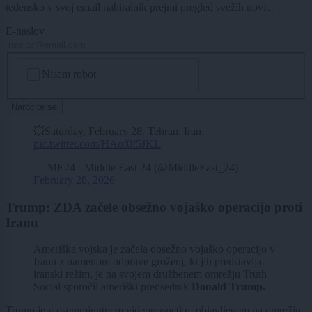
tedensko v svoj email nabiralnik prejmi pregled svežih novic.
E-naslov
CAPTCHA
Nisem robot
Naročite se
💥Saturday, February 28. Tehran, Iran.
pic.twitter.com/HAof0f5JKL
— ME24 - Middle East 24 (@MiddleEast_24)
February 28, 2026
Trump: ZDA začele obsežno vojaško operacijo proti
Iranu
Ameriška vojska je začela obsežno vojaško operacijo v
Iranu z namenom odprave groženj, ki jih predstavlja
iranski režim, je na svojem družbenem omrežju Truth
Social sporočil ameriški predsednik
Donald Trump.
Trump je v osemminutnem videoposnetku, objavljenem na omrežju