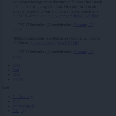
Additional footage from downtown Tehran after Israeli
preemptive strikes against Iran. No confirmation on
whether or not this was a unilateral Israeli action or a
joint U.S.-Israeli one.
pic.twitter.com/JQwCAcEfhM
— OSINTdefender (@sentdefender)
February 28,
2026
Multiple explosions reported across the Iranian capital
of Tehran.
pic.twitter.com/qWszUWiIuU
— OSINTdefender (@sentdefender)
February 28,
2026
Izrael
Iran
ZDA
Napad
Deli
Facebook
X
WhatsApp
Pošlji