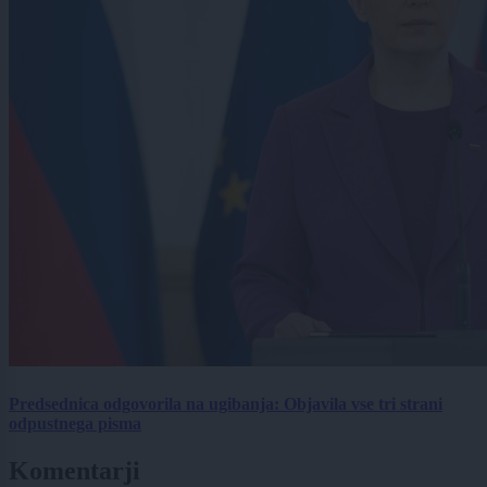
Predsednica odgovorila na ugibanja: Objavila vse tri strani
odpustnega pisma
Komentarji