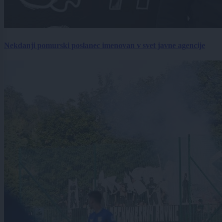
Nekdanji pomurski poslanec imenovan v svet javne agencije