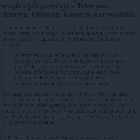
eksplozijah poročajo v Teheranu,
Tabrizu, Isfahanu, Komu in Kermanšahu.
»Država Izrael je izvedla preventivni napad na Iran. Obrambni
minister Izrael Kac je razglasil posebne in takojšnje izredne razmere
po vsej državi,« je zapisano v izjavi izraelskega obrambnega
ministrstva.
V Jeruzalemu so se po poročanju francoske tiskovne
agencije
AFP
oglasile sirene, ljudje po vsej državi pa so
prejeli telefonska opozorila o »izjemno resni« grožnji.
Izraelske državljane so še pozvali, naj se zaradi strahu
pred povračilnim napadom zadržujejo v bližini
zaklonišč, poroča nemška tiskovna agencija
dpa.
Novinarji francoske tiskovne agencije
AFP
so v Teheranu slišali
glasni eksploziji, nad središčem in vzhodno od iranske prestolnice
pa sta bila vidna oblaka gostega dima. Iranska državna tiskovna
agencija Irna je poročala, da je v osrednjem delu Teherana odjeknilo
več eksplozij, tiskovna agencija
Fars
pa, da vrsta eksplozij kaže na
to, da gre za raketni napad.
Želiš biti vedno na tekočem? Prijavi se na novice in dvakrat