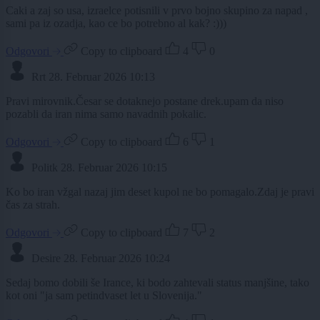
Caki a zaj so usa, izraelce potisnili v prvo bojno skupino za napad ,
sami pa iz ozadja, kao ce bo potrebno al kak? :)))
Odgovori
Copy to clipboard
4
0
Rrt
28. Februar 2026 10:13
Pravi mirovnik.Česar se dotaknejo postane drek.upam da niso
pozabli da iran nima samo navadnih pokalic.
Odgovori
Copy to clipboard
6
1
Politk
28. Februar 2026 10:15
Ko bo iran vžgal nazaj jim deset kupol ne bo pomagalo.Zdaj je pravi
čas za strah.
Odgovori
Copy to clipboard
7
2
Desire
28. Februar 2026 10:24
Sedaj bomo dobili še Irance, ki bodo zahtevali status manjšine, tako
kot oni "ja sam petindvaset let u Slovenija."