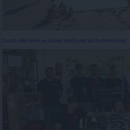
Zaradi velike gneče so začasno zaprli vstop na Mariborski otok