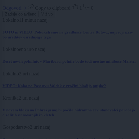
Odgovori
Copy to clipboard
1
0
Zadnje objavljeno
V živo
Lokalno
11 minut nazaj
FOTO in VIDEO: Pokukali smo na gradbišče Centra Rotovž, največji izziv
bo ureditev osrednjega trga
Lokalno
eno uro nazaj
Deset novih polnilnic v Mariboru, polnile bodo tudi mestne minibuse Maister
Lokalno
2 uri nazaj
VIDEO: Kako na Posestvu Valdek v vročini hladijo pujske?
Kronika
2 uri nazaj
V novem bloku na Pobrežju naj bi počila hidrantna cev, stanovalci poročajo
o zalitih stanovanjih in kleteh
Gospodarstvo
2 uri nazaj