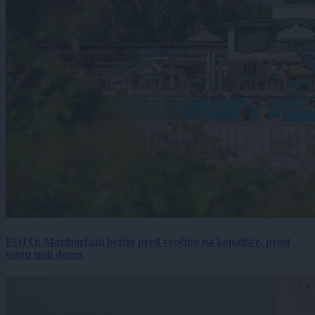
FOTO: Mariborčani bežijo pred vročino na kopališče, prost
vstop tudi danes