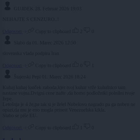
GUJDEK
28. Februar 2026 19:03
NEHAJTE S CENZURO..!
Odgovori
Copy to clipboard
2
0
Slabo da
01. Marec 2026 12:50
slovenska vlada podpira Iran
Odgovori
Copy to clipboard
0
1
Štajerski Pepi
01. Marec 2026 18:24
Kuhaj kuhaj lonček zahoda,kjer tvoj kuhar vrže kuhalnico tam
nastane vojna.Dvigni cene nafte ,da bomo podložniki polnilni tvoje
žepe.
Letošnja je 4 že,pa tak si je želel Nobelovo nagrado pa ga noben ne
opazi,da mu je eno mogla prinest Venezuelska kikla.
Slabo se piše EU.
Odgovori
Copy to clipboard
1
0