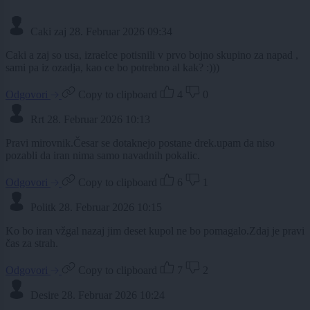
Caki zaj
28. Februar 2026 09:34
Caki a zaj so usa, izraelce potisnili v prvo bojno skupino za napad ,
sami pa iz ozadja, kao ce bo potrebno al kak? :)))
Odgovori
Copy to clipboard
4
0
Rrt
28. Februar 2026 10:13
Pravi mirovnik.Česar se dotaknejo postane drek.upam da niso
pozabli da iran nima samo navadnih pokalic.
Odgovori
Copy to clipboard
6
1
Politk
28. Februar 2026 10:15
Ko bo iran vžgal nazaj jim deset kupol ne bo pomagalo.Zdaj je pravi
čas za strah.
Odgovori
Copy to clipboard
7
2
Desire
28. Februar 2026 10:24