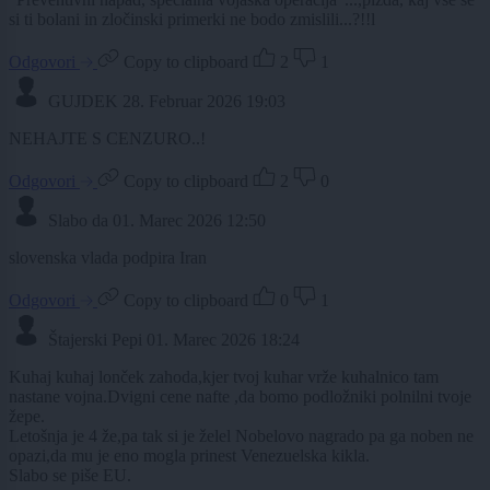
si ti bolani in zločinski primerki ne bodo zmislili...?!!l
Odgovori
Copy to clipboard
2
1
GUJDEK
28. Februar 2026 19:03
NEHAJTE S CENZURO..!
Odgovori
Copy to clipboard
2
0
Slabo da
01. Marec 2026 12:50
slovenska vlada podpira Iran
Odgovori
Copy to clipboard
0
1
Štajerski Pepi
01. Marec 2026 18:24
Kuhaj kuhaj lonček zahoda,kjer tvoj kuhar vrže kuhalnico tam
nastane vojna.Dvigni cene nafte ,da bomo podložniki polnilni tvoje
žepe.
Letošnja je 4 že,pa tak si je želel Nobelovo nagrado pa ga noben ne
opazi,da mu je eno mogla prinest Venezuelska kikla.
Slabo se piše EU.