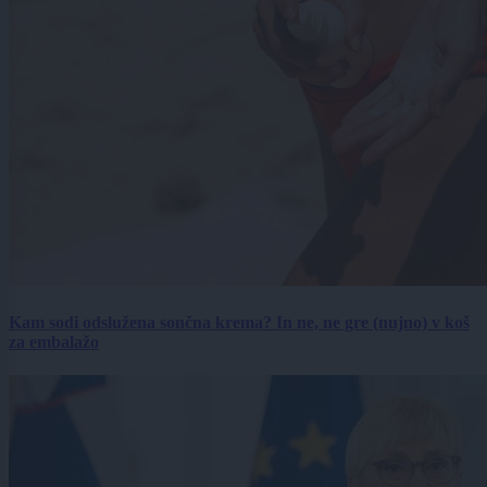
Kam sodi odslužena sončna krema? In ne, ne gre (nujno) v koš
za embalažo