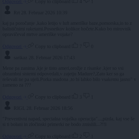
Odgovori
Copy to clipboard
4
1
Rrt
28. Februar 2026 10:39
kaj pa poročanje ,kako letijo v luft ameriške baze,pomorska,in to z
balističnimi raketami.Posnetkov kolikor hočete.Kako bo mirovnik
opravičeval mrtve ameriške vojake?
Odgovori
Copy to clipboard
7
0
sarikaz
28. Februar 2026 17:43
Mene pa zanima ,kje je tisto ameri,orožje z risanke ,kjer so vsi
obrambni sistemi odpovedali,v zajetju Madure?,Zato ker so ga
reševali ne pa ujeli.Porka madona ,to bi lahko bilo vsakemu jasno" v
zameno za ???
Odgovori
Copy to clipboard
3
1
RIGL
28. Februar 2026 18:56
"Preventivni napad, specialna vojaška operacija"...,pizda, kaj vse še
si ti bolani in zločinski primerki ne bodo zmislili...?!!l
Odgovori
Copy to clipboard
2
1