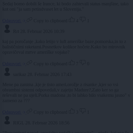
Sedaj bomo dobili še Irance, ki bodo zahtevali status manjšine, tako
kot oni "ja sam petindvaset let u Slovenija."
Odgovori
Copy to clipboard
4
1
Rrt
28. Februar 2026 10:39
kaj pa poročanje ,kako letijo v luft ameriške baze,pomorska,in to z
balističnimi raketami.Posnetkov kolikor hočete.Kako bo mirovnik
opravičeval mrtve ameriške vojake?
Odgovori
Copy to clipboard
7
0
sarikaz
28. Februar 2026 17:43
Mene pa zanima ,kje je tisto ameri,orožje z risanke ,kjer so vsi
obrambni sistemi odpovedali,v zajetju Madure?,Zato ker so ga
reševali ne pa ujeli.Porka madona ,to bi lahko bilo vsakemu jasno" v
zameno za ???
Odgovori
Copy to clipboard
3
1
RIGL
28. Februar 2026 18:56
"Preventivni napad, specialna vojaška operacija"...,pizda, kaj vse še