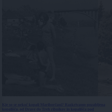
Kje so se nekoč kopali Mariborčani? Razkrivamo pozabljena
kopališča, od Drave do Treh ribnikov in kopališča pod