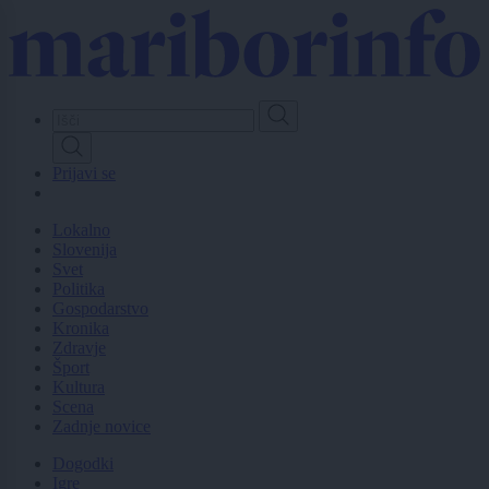
Skip
to
main
content
Prijavi se
Lokalno
Slovenija
Svet
Politika
Gospodarstvo
Kronika
Zdravje
Šport
Kultura
Scena
Zadnje novice
Dogodki
Igre