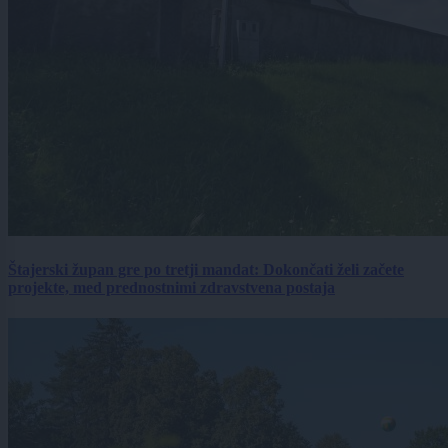
Štajerski župan gre po tretji mandat: Dokončati želi začete
projekte, med prednostnimi zdravstvena postaja