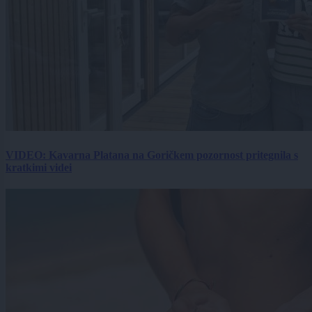
VIDEO: Kavarna Platana na Goričkem pozornost pritegnila s
kratkimi videi