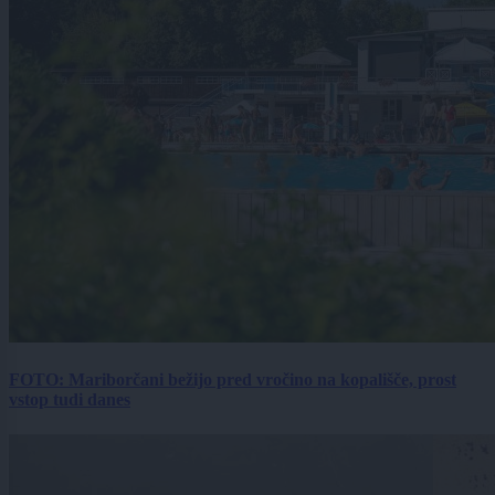
FOTO: Mariborčani bežijo pred vročino na kopališče, prost
vstop tudi danes