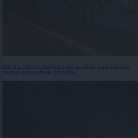
FOTO in VIDEO: Medtem ko občina odlaša, podjetniki sami
rešujejo ugled podhoda Ajdovščina