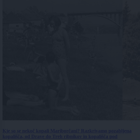
Kje so se nekoč kopali Mariborčani? Razkrivamo pozabljena
kopališča, od Drave do Treh ribnikov in kopališča pod