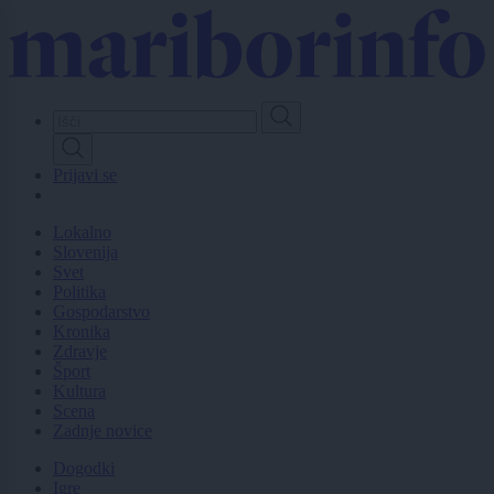
Skip
to
main
content
Prijavi se
Lokalno
Slovenija
Svet
Politika
Gospodarstvo
Kronika
Zdravje
Šport
Kultura
Scena
Zadnje novice
Dogodki
Igre