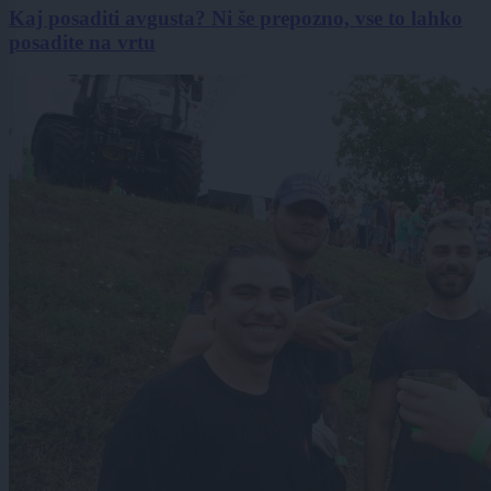
Kaj posaditi avgusta? Ni še prepozno, vse to lahko
posadite na vrtu