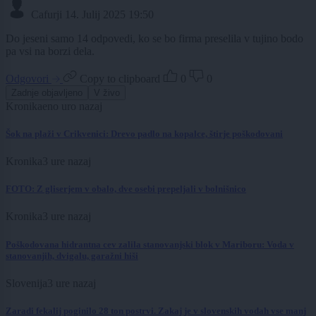
Cafurji
14. Julij 2025 19:50
Do jeseni samo 14 odpovedi, ko se bo firma preselila v tujino bodo
pa vsi na borzi dela.
Odgovori
Copy to clipboard
0
0
Zadnje objavljeno
V živo
Kronika
eno uro nazaj
Šok na plaži v Crikvenici: Drevo padlo na kopalce, štirje poškodovani
Kronika
3 ure nazaj
FOTO: Z gliserjem v obalo, dve osebi prepeljali v bolnišnico
Kronika
3 ure nazaj
Poškodovana hidrantna cev zalila stanovanjski blok v Mariboru: Voda v
stanovanjih, dvigalu, garažni hiši
Slovenija
3 ure nazaj
Zaradi fekalij poginilo 28 ton postrvi. Zakaj je v slovenskih vodah vse manj