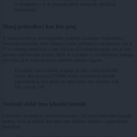
in Bolgarijo,« je še pojasnil glede trenutnih okoliščin
poslovanja.
Manj prihodkov kot leto prej
V lanskem letu je slovenjgraško podjetje Grammer Automotive
Slovenija ustvarilo 36,6 milijona evrov prihodkov od prodaje, kar je
17,8 odstotka manj kot v letu 2023 in 8,6 odstotka manj, kot je bilo
prvotno načrtovano za leto 2024, je razvidno iz revidiranega letnega
poročila, ki je objavljeno na spletnih straneh Ajpesa.
Doseženi čisti dobiček podjetja je lani znašal 658.000
evrov, leto prej pa 579.000 evrov. Povprečno število
zaposlenih je lani glede na opravljene ure znašalo 168,
leto prej pa 197.
Večinski delež ima kitajski lastnik
Lastništvo podjetja je zadnja leta enako. Večinski delež ima kitajski
lastnik, ki se je zadnje leto tudi sam aktivno vključil v upravljanje
koncerna.