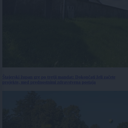
Štajerski župan gre po tretji mandat: Dokončati želi začete
projekte, med prednostnimi zdravstvena postaja