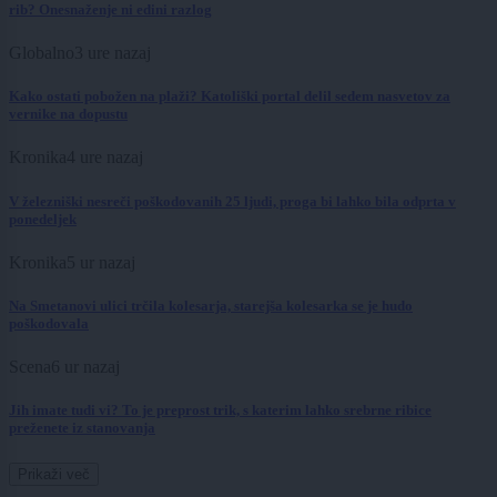
rib? Onesnaženje ni edini razlog
Globalno
3 ure nazaj
Kako ostati pobožen na plaži? Katoliški portal delil sedem nasvetov za
vernike na dopustu
Kronika
4 ure nazaj
V železniški nesreči poškodovanih 25 ljudi, proga bi lahko bila odprta v
ponedeljek
Kronika
5 ur nazaj
Na Smetanovi ulici trčila kolesarja, starejša kolesarka se je hudo
poškodovala
Scena
6 ur nazaj
Jih imate tudi vi? To je preprost trik, s katerim lahko srebrne ribice
preženete iz stanovanja
Prikaži več