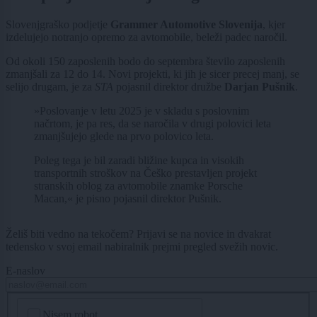
Slovenjgraško podjetje
Grammer Automotive Slovenija
, kjer
izdelujejo notranjo opremo za avtomobile, beleži padec naročil.
Od okoli 150 zaposlenih bodo do septembra število zaposlenih
zmanjšali za 12 do 14. Novi projekti, ki jih je sicer precej manj, se
selijo drugam, je za
STA
pojasnil direktor družbe
Darjan Pušnik
.
»Poslovanje v letu 2025 je v skladu s poslovnim
načrtom, je pa res, da se naročila v drugi polovici leta
zmanjšujejo glede na prvo polovico leta.
Poleg tega je bil zaradi bližine kupca in visokih
transportnih stroškov na Češko prestavljen projekt
stranskih oblog za avtomobile znamke Porsche
Macan,« je pisno pojasnil direktor Pušnik.
Želiš biti vedno na tekočem? Prijavi se na novice in dvakrat
tedensko v svoj email nabiralnik prejmi pregled svežih novic.
E-naslov
CAPTCHA
Nisem robot