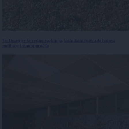
To Dolenjce še vedno razburja, lastnikom psov zdaj znova
pošiljajo jasno sporočilo