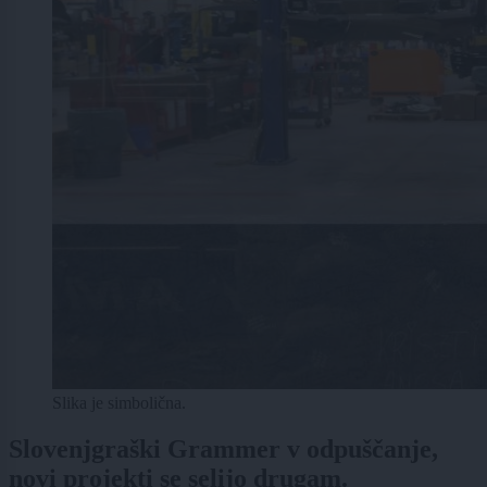
Slika je simbolična.
Slovenjgraški Grammer v odpuščanje,
novi projekti se selijo drugam.