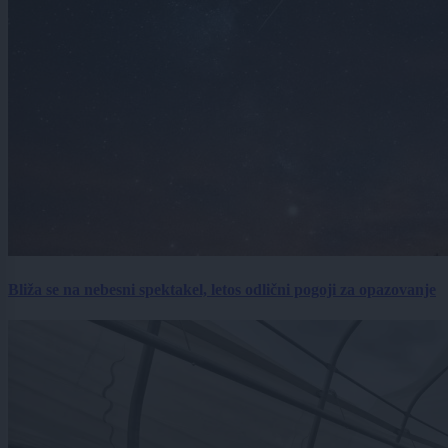
Bliža se na nebesni spektakel, letos odlični pogoji za opazovanje