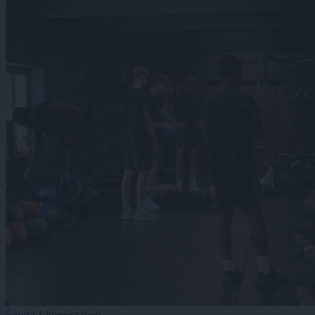
Šport
|
1 komentarjev