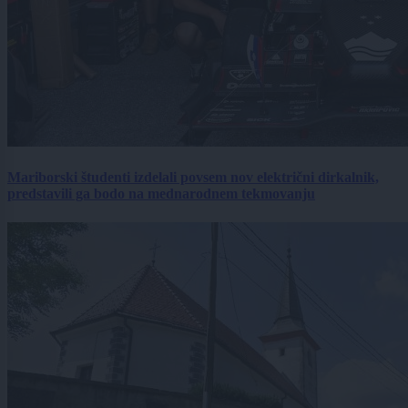
Mariborski študenti izdelali povsem nov električni dirkalnik,
predstavili ga bodo na mednarodnem tekmovanju