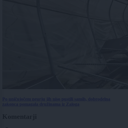
Po uničujočem neurju jih niso pustili samih, dobrodelna
zakonca pomagala družinama iz Zaloga
Komentarji