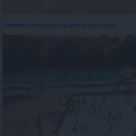
Avtomobil na Koroški ulici se je segrel na kar 85 stopinj