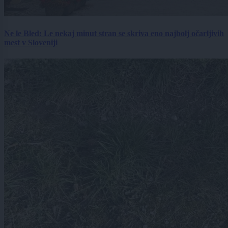
Ne le Bled: Le nekaj minut stran se skriva eno najbolj očarljivih
mest v Sloveniji