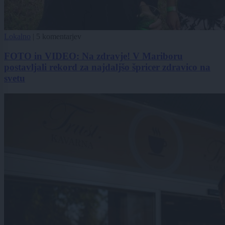
Lokalno
|
5 komentarjev
FOTO in VIDEO: Na zdravje! V Mariboru
postavljali rekord za najdaljšo špricer zdravico na
svetu