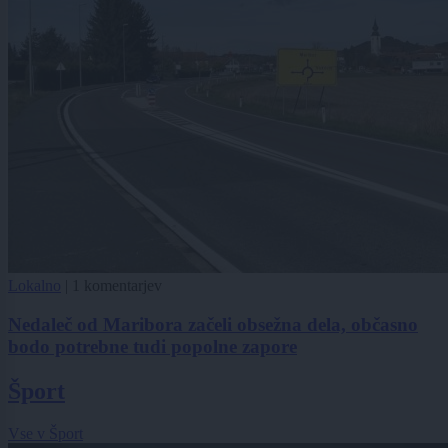
Lokalno
|
1 komentarjev
Nedaleč od Maribora začeli obsežna dela, občasno
bodo potrebne tudi popolne zapore
Šport
Vse v Šport