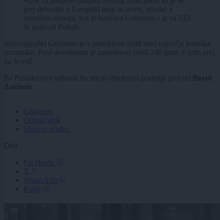
»Gre za podjetje Ningbo Jiefeng Auto parts, ki je že
prej delovalo v Evropski uniji in izven, vendar v
manjšem obsegu, kot je koncern Grammer,« je za
STA
še pojasnil Pušnik.
Slovenjgraški Grammer je v preteklosti sodil med največje koroške
izvoznike. Pred desetletjem je zaposloval okoli 240 ljudi, v letih prej
pa še več.
Po Pušnikovem odhodu bo mesto direktorja podjetja prevzel
Borut
Zorman
.
Grammer
Odpuščanja
Slovenj gradec
Deli
Facebook
X
WhatsApp
Pošlji