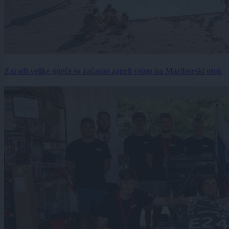
Zaradi velike gneče so začasno zaprli vstop na Mariborski otok