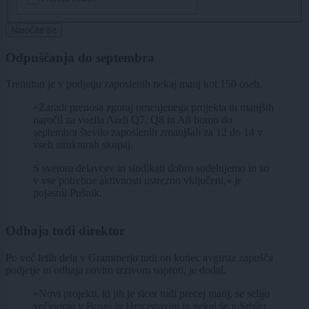
Naročite se
Odpuščanja do septembra
Trenutno je v podjetju zaposlenih nekaj manj kot 150 oseb.
»Zaradi prenosa zgoraj omenjenega projekta in manjših
naročil za vozila Audi Q7, Q8 in A8 bomo do
septembra število zaposlenih zmanjšali za 12 do 14 v
vseh strukturah skupaj.
S svetom delavcev in sindikati dobro sodelujemo in so
v vse potrebne aktivnosti ustrezno vključeni,« je
pojasnil Pušnik.
Odhaja tudi direktor
Po več letih dela v Grammerju tudi on konec avgusta zapušča
podjetje in odhaja novim izzivom naproti, je dodal.
»Novi projekti, ki jih je sicer tudi precej manj, se selijo
večinoma v Bosni in Hercegovini in nekaj še v Srbijo