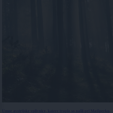
Umor avstrijske vplivnice, katere truplo so našli pri Majšperku,