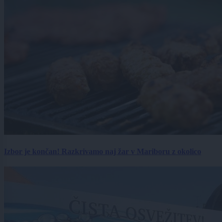
Izbor je končan! Razkrivamo naj žar v Mariboru z okolico