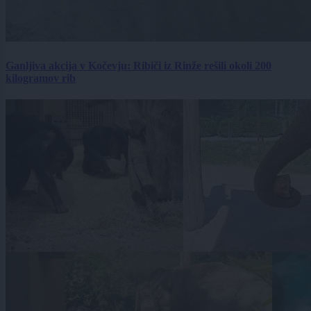
Ganljiva akcija v Kočevju: Ribiči iz Rinže rešili okoli 200
kilogramov rib