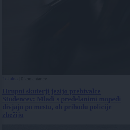
Lokalno
|
0 komentarjev
Hrupni skuterji jezijo prebivalce
Studencev: Mladi s predelanimi mopedi
divjajo po mestu, ob prihodu policije
zbežijo