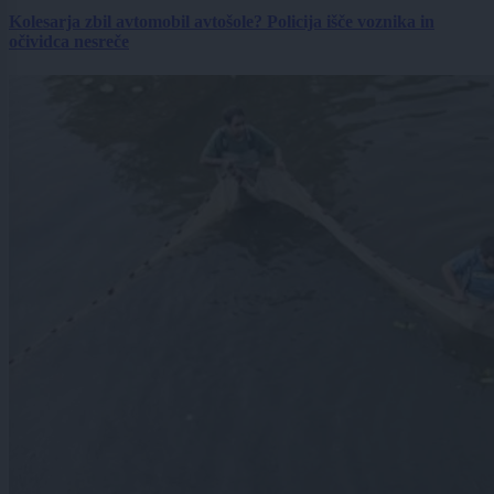
Kolesarja zbil avtomobil avtošole? Policija išče voznika in
očividca nesreče