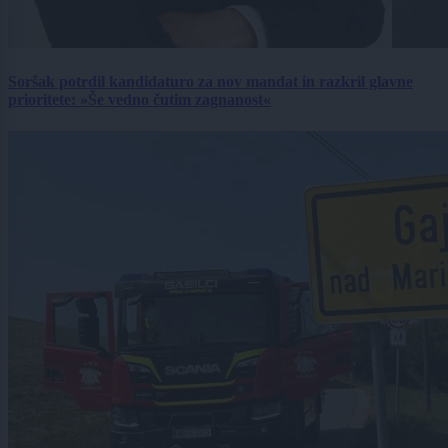
Soršak potrdil kandidaturo za nov mandat in razkril glavne
prioritete: »Še vedno čutim zagnanost«