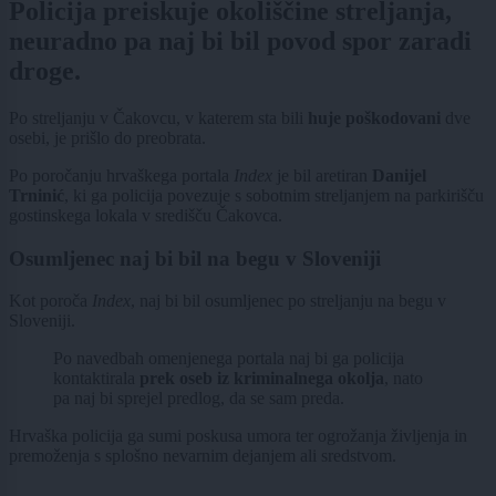
Policija preiskuje okoliščine streljanja,
neuradno pa naj bi bil povod spor zaradi
droge.
Po streljanju v Čakovcu, v katerem sta bili
huje poškodovani
dve
osebi, je prišlo do preobrata.
Po poročanju hrvaškega portala
Index
je bil aretiran
Danijel
Trninić
, ki ga policija povezuje s sobotnim streljanjem na parkirišču
gostinskega lokala v središču Čakovca.
Osumljenec naj bi bil na begu v Sloveniji
Kot poroča
Index
, naj bi bil osumljenec po streljanju na begu v
Sloveniji.
Po navedbah omenjenega portala naj bi ga policija
kontaktirala
prek oseb iz kriminalnega okolja
, nato
pa naj bi sprejel predlog, da se sam preda.
Hrvaška policija ga sumi poskusa umora ter ogrožanja življenja in
premoženja s splošno nevarnim dejanjem ali sredstvom.