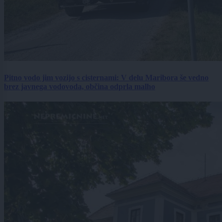
Pitno vodo jim vozijo s cisternami: V delu Maribora še vedno
brez javnega vodovoda, občina odprla malho