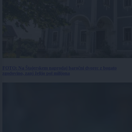
FOTO: Na Štajerskem naprodaj baročni dvorec z bogato
zgodovino, zanj želijo pol milijona