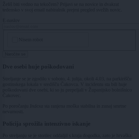
Želiš biti vedno na tekočem? Prijavi se na novice in dvakrat
tedensko v svoj email nabiralnik prejmi pregled svežih novic.
E-naslov
CAPTCHA
Nisem robot
Naročite se
Dve osebi huje poškodovani
Streljanje se je zgodilo v soboto, 4. julija, okoli 4.03, na parkirišču
gostinskega lokala v središču Čakovca. V incidentu sta bili huje
poškodovani dve osebi, ki so ju prepeljali v Županijsko bolnišnico
Čakovec.
Po poročanju
Indexa
sta ranjena moška stabilna in zunaj smrtne
nevarnosti.
Policija sprožila intenzivno iskanje
Po streljanju se je storilec oddaljil s kraja dogodka, zato je hrvaška