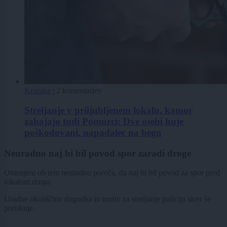
Kronika
|
2 komentarjev
Streljanje v priljubljenem lokalu, kamor
zahajajo tudi Pomurci: Dve osebi huje
poškodovani, napadalec na begu
Neuradno naj bi bil povod spor zaradi droge
Omenjeni ob tem neuradno poroča, da naj bi bil povod za spor pred
lokalom droga.
Uradne okoliščine dogodka in motiv za streljanje policija sicer še
preiskuje.