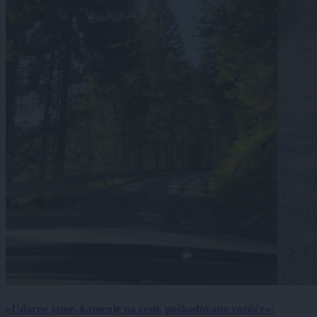
»Udarne jame, kamenje na cesti, poškodovano vozišče«: