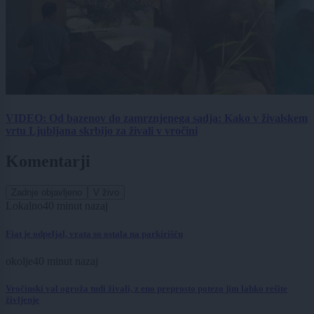
VIDEO: Od bazenov do zamrznjenega sadja: Kako v živalskem
vrtu Ljubljana skrbijo za živali v vročini
Komentarji
Zadnje objavljeno
V živo
Lokalno
40 minut nazaj
Fiat je odpeljal, vrata so ostala na parkirišču
okolje
40 minut nazaj
Vročinski val ogroža tudi živali, z eno preprosto potezo jim lahko rešite
življenje