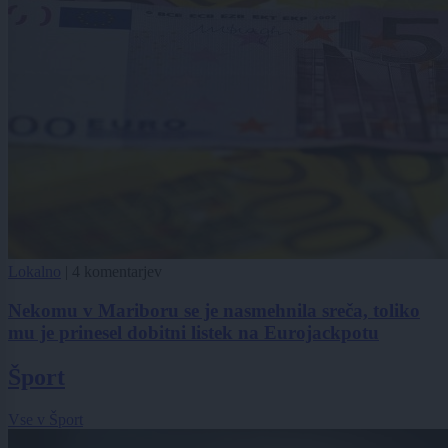
Lokalno
|
4 komentarjev
Nekomu v Mariboru se je nasmehnila sreča, toliko
mu je prinesel dobitni listek na Eurojackpotu
Šport
Vse v Šport