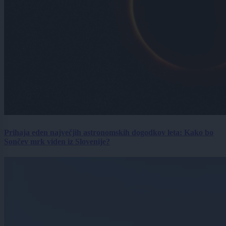
Prihaja eden največjih astronomskih dogodkov leta: Kako bo
Sončev mrk viden iz Slovenije?