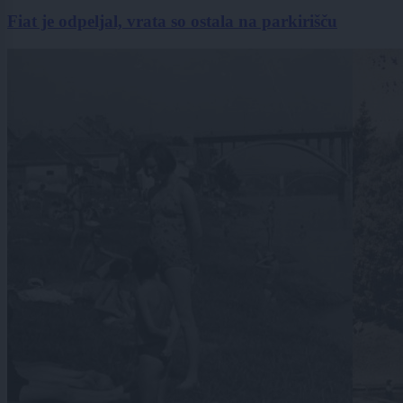
Fiat je odpeljal, vrata so ostala na parkirišču