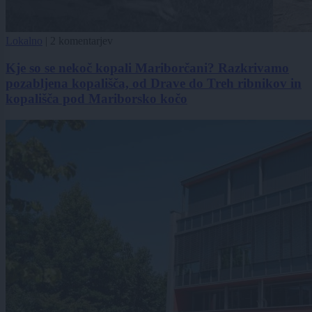
Lokalno
|
2 komentarjev
Kje so se nekoč kopali Mariborčani? Razkrivamo
pozabljena kopališča, od Drave do Treh ribnikov in
kopališča pod Mariborsko kočo