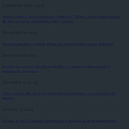
Lokalno
40 minut nazaj
Hrupni skuterji jezijo prebivalce Studencev: Mladi s predelanimi mopedi
divjajo po mestu, ob prihodu policije zbežijo
Slovenija
8 ur nazaj
Nevarna napaka v vročini: Odeja čez voziček lahko ogrozi dojenčka
Slovenija
8 ur nazaj
Govori se o ustavni obtožbi predsednice, v primeru odsotnosti bi jo
nadomestil Stevanović
Slovenija
9 ur nazaj
Tako vroče je bilo danes na Štajerskem, temperature nevarno blizu 40
stopinj
Scena
10 ur nazaj
Že tako je vroče, Natalija Verboten pa še dodatno dviguje temperaturo