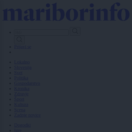
Skip
to
main
content
Prijavi se
Lokalno
Slovenija
Svet
Politika
Gospodarstvo
Kronika
Zdravje
Šport
Kultura
Scena
Zadnje novice
Dogodki
Igre