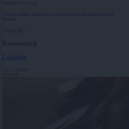
Kronika
11 ur nazaj
FOTO in VIDEO: Huda nesreča v Pesnici, eno osebo odpeljali v UKC
Maribor
Prikaži več
Komentarji
Lokalno
Vse v Lokalno
#divjanje