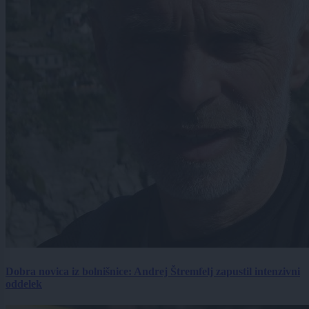
Dobra novica iz bolnišnice: Andrej Štremfelj zapustil intenzivni
oddelek