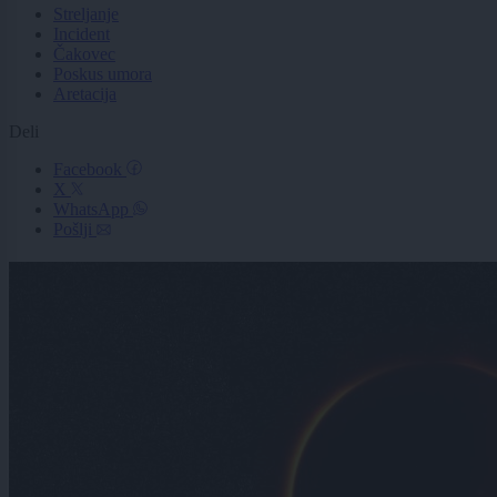
Streljanje
Incident
Čakovec
Poskus umora
Aretacija
Deli
Facebook
X
WhatsApp
Pošlji