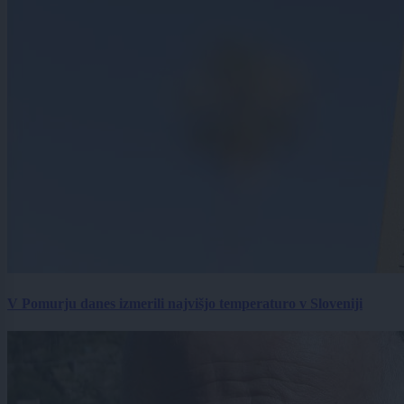
V Pomurju danes izmerili najvišjo temperaturo v Sloveniji