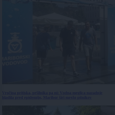
Vročina pritiska, pršilnika pa ni: Vodna meglica nazadnje
hladila pred epidemijo, Maribor širi mrežo pitnikov