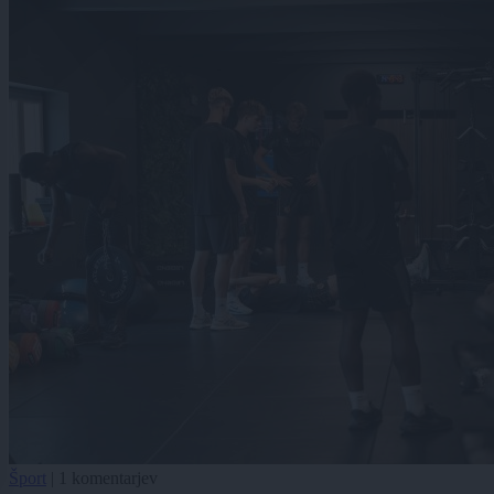
Šport
|
1 komentarjev