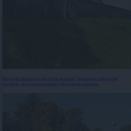
Štajerski župan gre po tretji mandat: Dokončati želi začete
projekte, med prednostnimi zdravstvena postaja