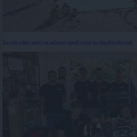
Zaradi velike gneče so začasno zaprli vstop na Mariborski otok