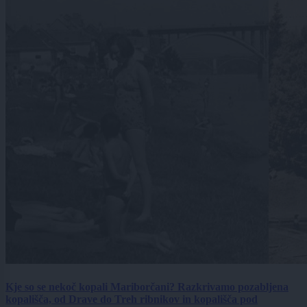
Kje so se nekoč kopali Mariborčani? Razkrivamo pozabljena
kopališča, od Drave do Treh ribnikov in kopališča pod