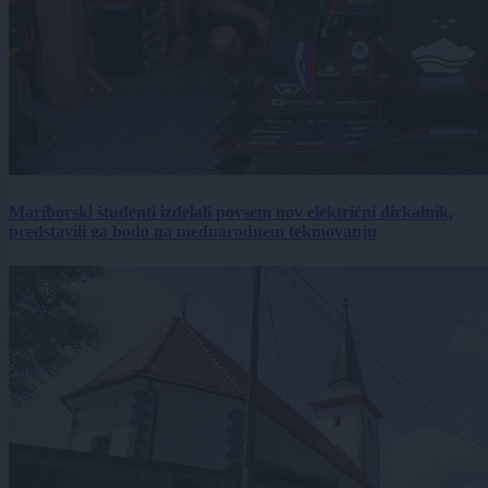
Mariborski študenti izdelali povsem nov električni dirkalnik,
predstavili ga bodo na mednarodnem tekmovanju