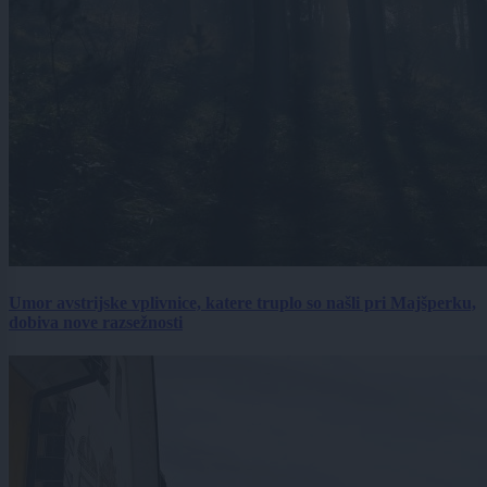
Umor avstrijske vplivnice, katere truplo so našli pri Majšperku,
dobiva nove razsežnosti