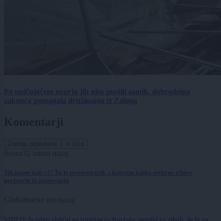
Po uničujočem neurju jih niso pustili samih, dobrodelna
zakonca pomagala družinama iz Zaloga
Komentarji
Zadnje objavljeno
V živo
Scena
32 minut nazaj
Jih imate tudi vi? To je preprost trik, s katerim lahko srebrne ribice
preženete iz stanovanja
Globalno
eno uro nazaj
VIDEO: Avtobus obtičal na trajektu za Korčulo, potniki ga zibali, da bi ga