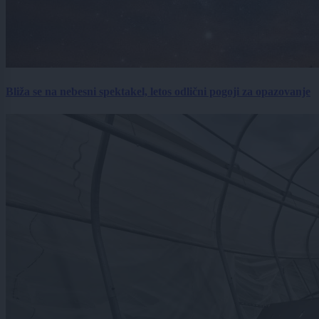
Bliža se na nebesni spektakel, letos odlični pogoji za opazovanje