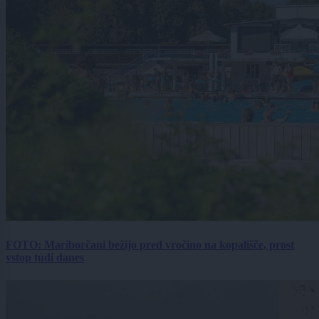
FOTO: Mariborčani bežijo pred vročino na kopališče, prost
vstop tudi danes