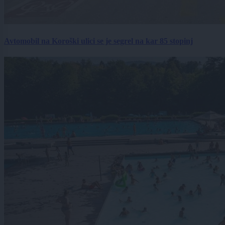
Avtomobil na Koroški ulici se je segrel na kar 85 stopinj