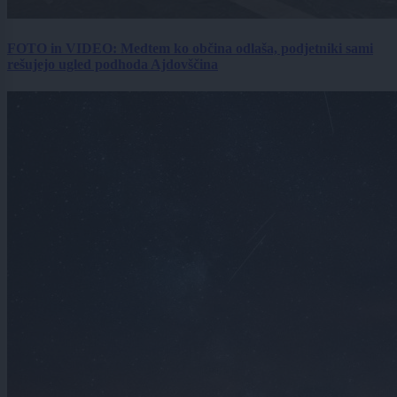
FOTO in VIDEO: Medtem ko občina odlaša, podjetniki sami
rešujejo ugled podhoda Ajdovščina