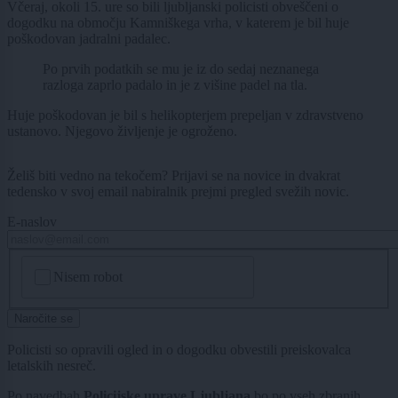
Včeraj, okoli 15. ure so bili ljubljanski policisti obveščeni o
dogodku na območju Kamniškega vrha, v katerem je bil huje
poškodovan jadralni padalec.
Po prvih podatkih se mu je iz do sedaj neznanega
razloga zaprlo padalo in je z višine padel na tla.
Huje poškodovan je bil s helikopterjem prepeljan v zdravstveno
ustanovo. Njegovo življenje je ogroženo.
Želiš biti vedno na tekočem? Prijavi se na novice in dvakrat
tedensko v svoj email nabiralnik prejmi pregled svežih novic.
E-naslov
CAPTCHA
Nisem robot
Naročite se
Policisti so opravili ogled in o dogodku obvestili preiskovalca
letalskih nesreč.
Po navedbah
Policijske uprave Ljubljana
bo po vseh zbranih