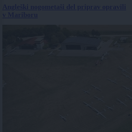
Angleški nogometaši del priprav opravili
v Mariboru