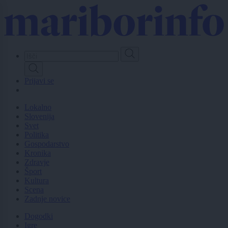
Skip
to
main
content
Prijavi se
Lokalno
Slovenija
Svet
Politika
Gospodarstvo
Kronika
Zdravje
Šport
Kultura
Scena
Zadnje novice
Dogodki
Igre