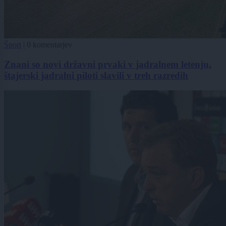
Šport
|
0 komentarjev
Znani so novi državni prvaki v jadralnem letenju,
štajerski jadralni piloti slavili v treh razredih