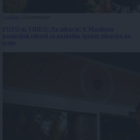
Lokalno
|
4 komentarjev
FOTO in VIDEO: Na zdravje! V Mariboru
postavljali rekord za najdaljšo špricer zdravico na
svetu