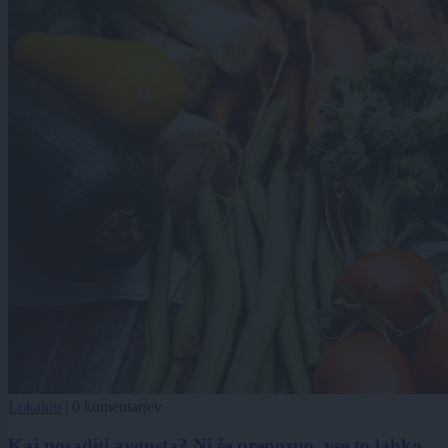
Lokalno
|
0 komentarjev
Kaj posaditi avgusta? Ni še prepozno, vse to lahko