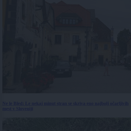
Ne le Bled: Le nekaj minut stran se skriva eno najbolj očarljivih
mest v Sloveniji