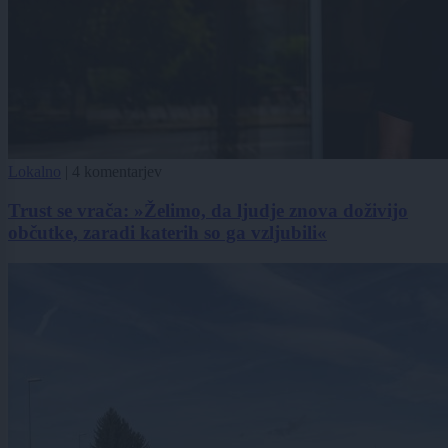
Lokalno
|
4 komentarjev
Trust se vrača: »Želimo, da ljudje znova doživijo
občutke, zaradi katerih so ga vzljubili«