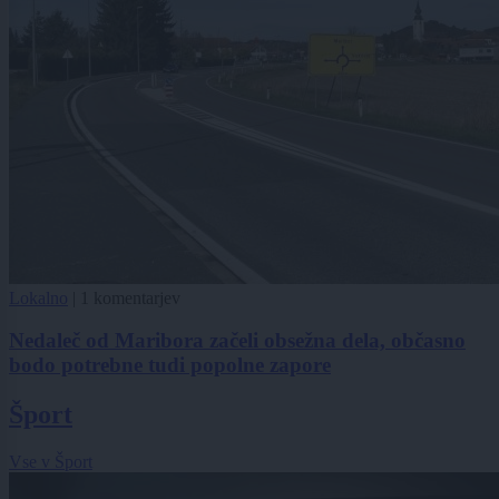
Lokalno
|
1 komentarjev
Nedaleč od Maribora začeli obsežna dela, občasno
bodo potrebne tudi popolne zapore
Šport
Vse v Šport