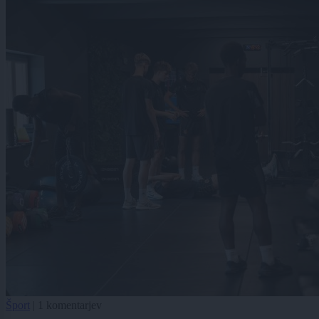
Šport
|
1 komentarjev