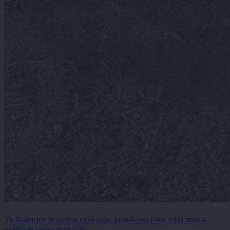
To Dolenjce še vedno razburja, lastnikom psov zdaj znova
pošiljajo jasno sporočilo