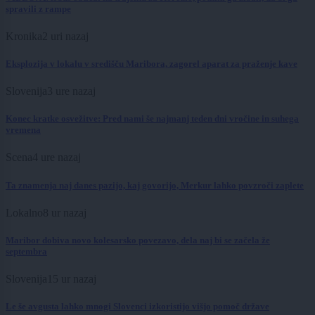
spravili z rampe
Kronika
2 uri nazaj
Eksplozija v lokalu v središču Maribora, zagorel aparat za praženje kave
Slovenija
3 ure nazaj
Konec kratke osvežitve: Pred nami še najmanj teden dni vročine in suhega
vremena
Scena
4 ure nazaj
Ta znamenja naj danes pazijo, kaj govorijo, Merkur lahko povzroči zaplete
Lokalno
8 ur nazaj
Maribor dobiva novo kolesarsko povezavo, dela naj bi se začela že
septembra
Slovenija
15 ur nazaj
Le še avgusta lahko mnogi Slovenci izkoristijo višjo pomoč države