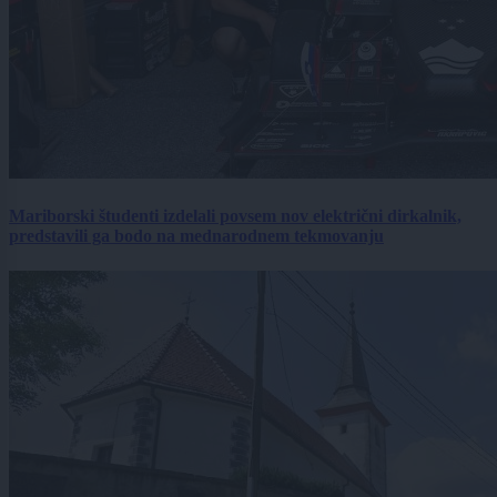
Mariborski študenti izdelali povsem nov električni dirkalnik,
predstavili ga bodo na mednarodnem tekmovanju