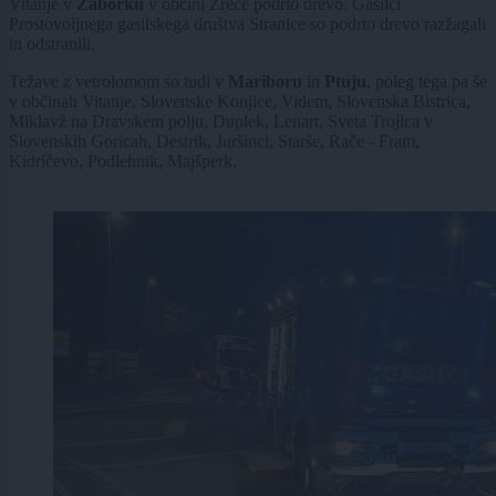
Vitanje v
Zaborku
v občini Zreče podrlo drevo. Gasilci
Prostovoljnega gasilskega društva Stranice so podrto drevo razžagali
in odstranili.
Težave z vetrolomom so tudi v
Mariboru
in
Ptuju
, poleg tega pa še
v občinah Vitanje, Slovenske Konjice, Videm, Slovenska Bistrica,
Miklavž na Dravskem polju, Duplek, Lenart, Sveta Trojica v
Slovenskih Goricah, Destrik, Juršinci, Starše, Rače - Fram,
Kidričevo, Podlehnik, Majšperk.