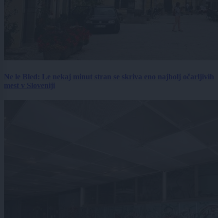
Ne le Bled: Le nekaj minut stran se skriva eno najbolj očarljivih
mest v Sloveniji