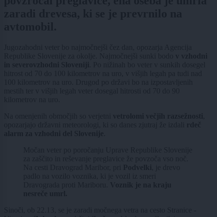
povzročal preglavice, ena oseba je umrla
zaradi drevesa, ki se je prevrnilo na
avtomobil.
Jugozahodni veter bo najmočnejši čez dan, opozarja Agencija
Republike Slovenije za okolje. Najmočnejši sunki bodo
v vzhodni
in severovzhodni Sloveniji
. Po nižinah bo veter v sunkih dosegel
hitrost od 70 do 100 kilometrov na uro, v višjih legah pa tudi nad
100 kilometrov na uro. Drugod po državi bo na izpostavljenih
mestih ter v višjih legah veter dosegal hitrosti od 70 do 90
kilometrov na uro.
Na omenjenih območjih so verjetni
vetrolomi večjih razsežnosti
,
opozarjajo državni meteorologi, ki so danes zjutraj že izdali
rdeč
alarm za vzhodni del Slovenije
.
Močan veter po poročanju Uprave Republike Slovenije
za zaščito in reševanje preglavice že povzoča vso noč.
Na cesti Dravograd Maribor, pri
Podvelki
, je drevo
padlo na vozilo voznika, ki je vozil iz smeri
Dravograda proti Mariboru.
Voznik je na kraju
nesreče umrl.
Sinoči, ob 22.13, se je zaradi močnega vetra na cesto Stranice -