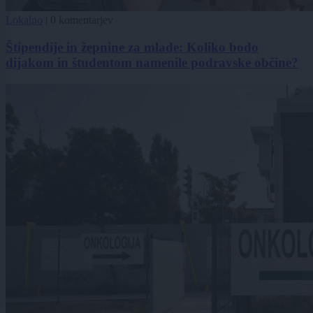
Lokalno
|
0 komentarjev
Štipendije in žepnine za mlade: Koliko bodo
dijakom in študentom namenile podravske občine?