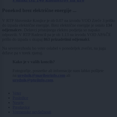
Ponekod brez električne energije ...
V RTP Slovenske Konjice je ob 0.07 na izvodu VOD Zreče 3 prišlo
do izpada električne energije. Brez električne energije je ostalo
134
odjemalcev
. Delavci pristojnega elektro podjetja so napako
odpravili. V RTP RadenciI pa je ob 1.13 na izvodu VOD APAČE
prišlo do izpada s skupaj
863 prizadetimi odjemalci
.
Na severovzhodu bo veter oslabel v ponedeljek zvečer, na jugu
države pa v torek zjutraj.
Kako je v vaših koncih?
Fotografije, posnetke ali informacije nam lahko pošljete
na
urednik@mariborinfo.com
ali
urednik@ptujinfo.com
.
Veter
Posledice
Neurje
Preglavice
Vremenske nevšečnosti