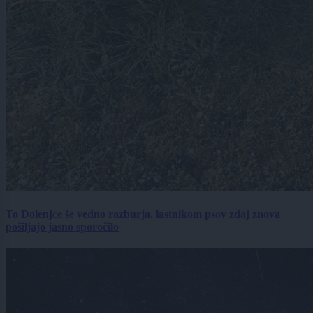
To Dolenjce še vedno razburja, lastnikom psov zdaj znova
pošiljajo jasno sporočilo