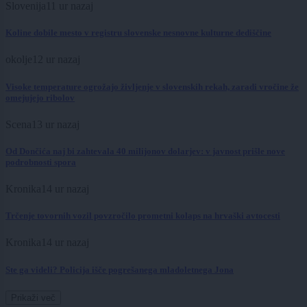
Slovenija
11 ur nazaj
Koline dobile mesto v registru slovenske nesnovne kulturne dediščine
okolje
12 ur nazaj
Visoke temperature ogrožajo življenje v slovenskih rekah, zaradi vročine že
omejujejo ribolov
Scena
13 ur nazaj
Od Dončića naj bi zahtevala 40 milijonov dolarjev: v javnost prišle nove
podrobnosti spora
Kronika
14 ur nazaj
Trčenje tovornih vozil povzročilo prometni kolaps na hrvaški avtocesti
Kronika
14 ur nazaj
Ste ga videli? Policija išče pogrešanega mladoletnega Jona
Prikaži več