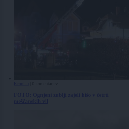
Kronika
|
0 komentarjev
FOTO: Ognjeni zublji zajeli hišo v četrti
meščanskih vil