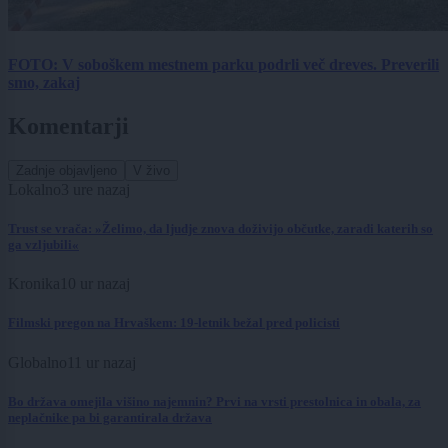
FOTO: V soboškem mestnem parku podrli več dreves. Preverili
smo, zakaj
Komentarji
Zadnje objavljeno
V živo
Lokalno
3 ure nazaj
Trust se vrača: »Želimo, da ljudje znova doživijo občutke, zaradi katerih so
ga vzljubili«
Kronika
10 ur nazaj
Filmski pregon na Hrvaškem: 19-letnik bežal pred policisti
Globalno
11 ur nazaj
Bo država omejila višino najemnin? Prvi na vrsti prestolnica in obala, za
neplačnike pa bi garantirala država