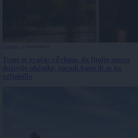
Lokalno
|
2 komentarjev
Trust se vrača: »Želimo, da ljudje znova
doživijo občutke, zaradi katerih so ga
vzljubili«