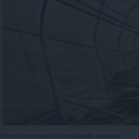
Po uničujočem neurju jih niso pustili samih, dobrodelna