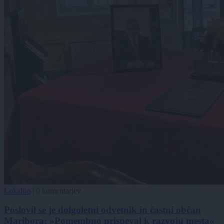
Lokalno
|
0 komentarjev
Poslovil se je dolgoletni odvetnik in častni občan
Maribora: »Pomembno prispeval k razvoju mesta«