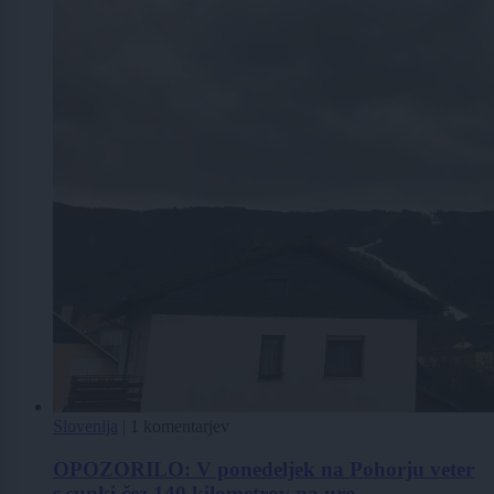
Slovenija
|
1 komentarjev
OPOZORILO: V ponedeljek na Pohorju veter
s sunki čez 140 kilometrov na uro