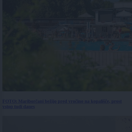
FOTO: Mariborčani bežijo pred vročino na kopališče, prost
vstop tudi danes