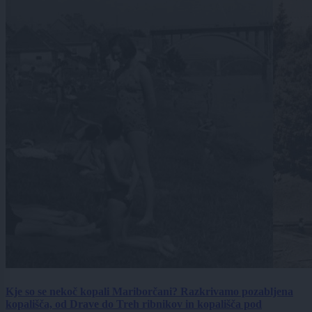
Kje so se nekoč kopali Mariborčani? Razkrivamo pozabljena
kopališča, od Drave do Treh ribnikov in kopališča pod