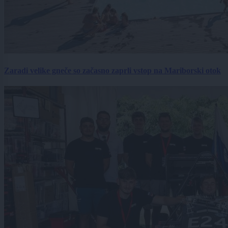
Zaradi velike gneče so začasno zaprli vstop na Mariborski otok