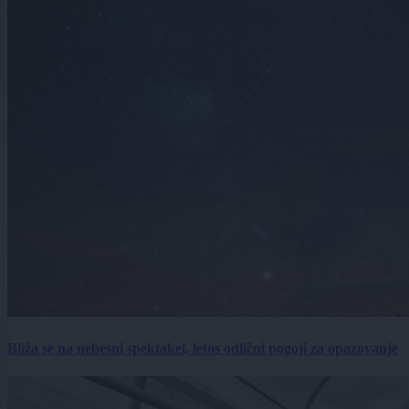
Bliža se na nebesni spektakel, letos odlični pogoji za opazovanje