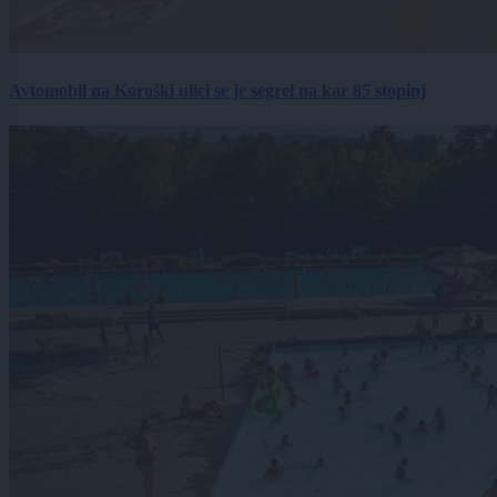
Avtomobil na Koroški ulici se je segrel na kar 85 stopinj