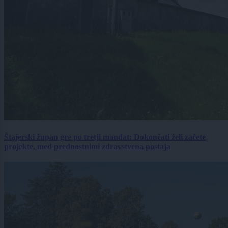
Štajerski župan gre po tretji mandat: Dokončati želi začete
projekte, med prednostnimi zdravstvena postaja