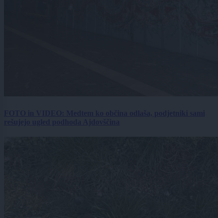
FOTO in VIDEO: Medtem ko občina odlaša, podjetniki sami
rešujejo ugled podhoda Ajdovščina