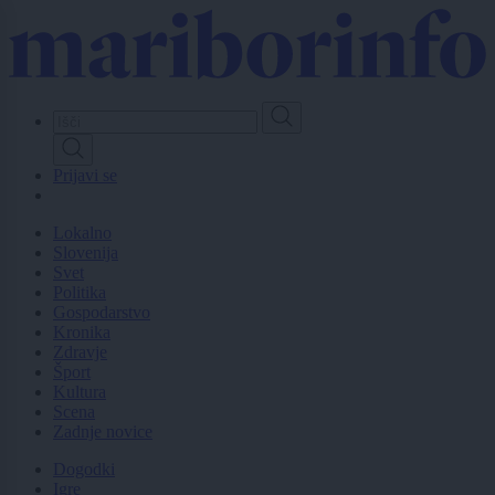
Skip
to
main
content
Prijavi se
Lokalno
Slovenija
Svet
Politika
Gospodarstvo
Kronika
Zdravje
Šport
Kultura
Scena
Zadnje novice
Dogodki
Igre