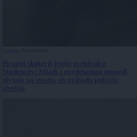
Lokalno
|
8 komentarjev
Hrupni skuterji jezijo prebivalce
Studencev: Mladi s predelanimi mopedi
divjajo po mestu, ob prihodu policije
zbežijo