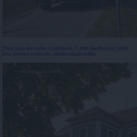
Pitno vodo jim vozijo s cisternami: V delu Maribora še vedno
brez javnega vodovoda, občina odprla malho