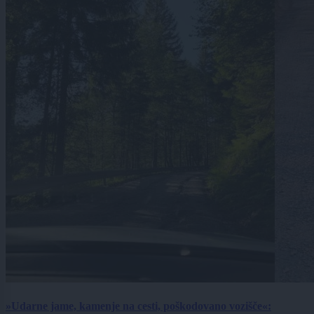
»Udarne jame, kamenje na cesti, poškodovano vozišče«: