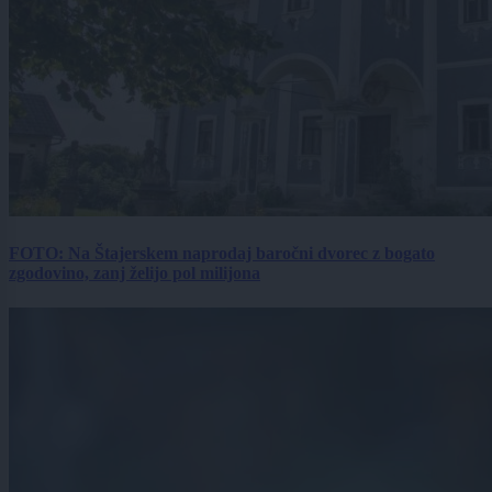
FOTO: Na Štajerskem naprodaj baročni dvorec z bogato
zgodovino, zanj želijo pol milijona