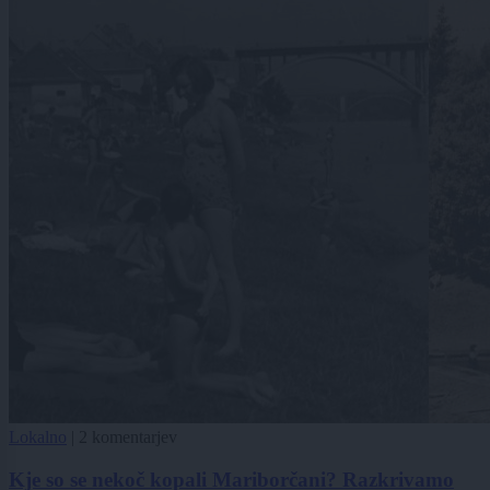
Lokalno
|
2 komentarjev
Kje so se nekoč kopali Mariborčani? Razkrivamo