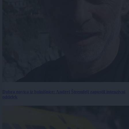
Dobra novica iz bolnišnice: Andrej Štremfelj zapustil intenzivni
oddelek