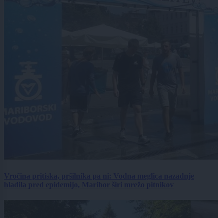
Vročina pritiska, pršilnika pa ni: Vodna meglica nazadnje
hladila pred epidemijo, Maribor širi mrežo pitnikov