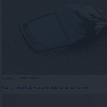
Lokalno
|
1 komentarjev
Fiat je odpeljal, vrata so ostala na parkirišču