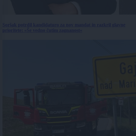
Soršak potrdil kandidaturo za nov mandat in razkril glavne
prioritete: »Še vedno čutim zagnanost«