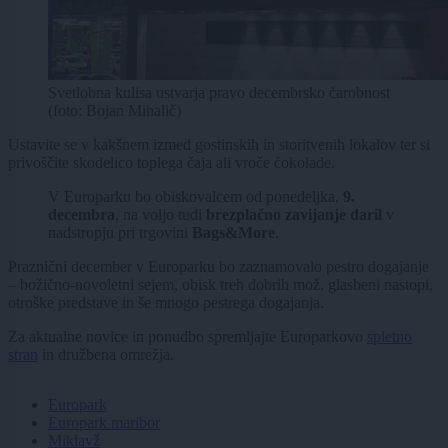
Svetlobna kulisa ustvarja pravo decembrsko čarobnost
(foto: Bojan Mihalič)
Ustavite se v kakšnem izmed gostinskih in storitvenih lokalov ter si
privoščite skodelico toplega čaja ali vroče čokolade.
V Europarku bo obiskovalcem od ponedeljka,
9.
decembra
, na voljo tudi
brezplačno zavijanje daril
v
nadstropju pri trgovini
Bags&More
.
Praznični december v Europarku bo zaznamovalo pestro dogajanje
– božično-novoletni sejem, obisk treh dobrih mož, glasbeni nastopi,
otroške predstave in še mnogo pestrega dogajanja.
Za aktualne novice in ponudbo spremljajte Europarkovo
spletno
stran
in družbena omrežja.
Europark
Europark maribor
Miklavž