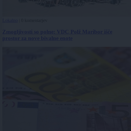
Lokalno
|
0 komentarjev
Zmogljivosti so polne: VDC Polž Maribor išče
prostor za nove bivalne enote