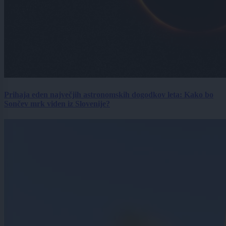
Prihaja eden največjih astronomskih dogodkov leta: Kako bo
Sončev mrk viden iz Slovenije?