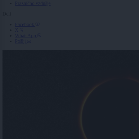
Praznično vzdušje
Deli
Facebook
X
WhatsApp
Pošlji