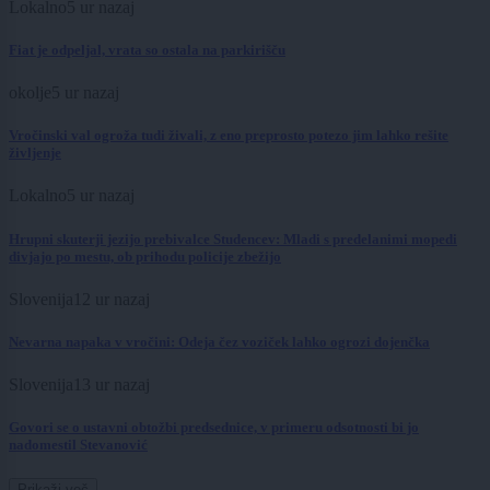
Lokalno
5 ur nazaj
Fiat je odpeljal, vrata so ostala na parkirišču
okolje
5 ur nazaj
Vročinski val ogroža tudi živali, z eno preprosto potezo jim lahko rešite
življenje
Lokalno
5 ur nazaj
Hrupni skuterji jezijo prebivalce Studencev: Mladi s predelanimi mopedi
divjajo po mestu, ob prihodu policije zbežijo
Slovenija
12 ur nazaj
Nevarna napaka v vročini: Odeja čez voziček lahko ogrozi dojenčka
Slovenija
13 ur nazaj
Govori se o ustavni obtožbi predsednice, v primeru odsotnosti bi jo
nadomestil Stevanović
Prikaži več