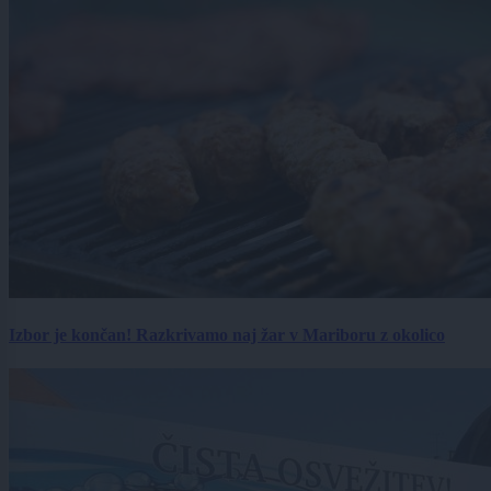
Izbor je končan! Razkrivamo naj žar v Mariboru z okolico