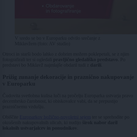
V sredo se bo v Europarku odvilo srečanje z
Miklavžem (foto: AV studio)
Otroci in starši bodo lahko z dobrim možem poklepetali, se z njim
fotografirali ter si ogledali
pravljično gledališko predstavo
. Po
predstavi bo Miklavž najmlajše obdaril tudi z
darili
.
Prižig zunanje dekoracije in praznično nakupovanje
v Europarku
Čudovita svetlobna kulisa luči na pročelju Europarka ustvarja pravo
decembrsko čarobnost, ki obiskovalce vabi, da se prepustijo
prazničnemu vzdušju.
Obiščite
Europarkov božično-novoletni sejem
ter se sprehodite po
okrašenih nakupovalnih ulicah, ki nudijo
širok nabor daril
lokalnih ustvarjalcev in ponudnikov
.