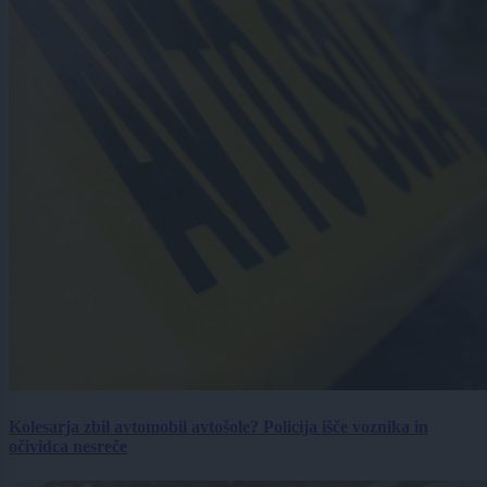
Kolesarja zbil avtomobil avtošole? Policija išče voznika in
očividca nesreče