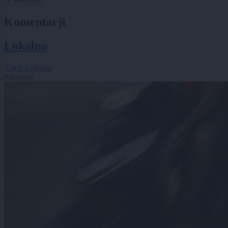
Komentarji
Lokalno
Vse v Lokalno
#divjanje