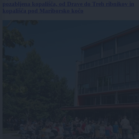
pozabljena kopališča, od Drave do Treh ribnikov in
kopališča pod Mariborsko kočo