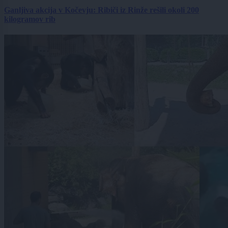
Ganljiva akcija v Kočevju: Ribiči iz Rinže rešili okoli 200
kilogramov rib