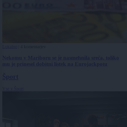
Lokalno
|
4 komentarjev
Nekomu v Mariboru se je nasmehnila sreča, toliko
mu je prinesel dobitni listek na Eurojackpotu
Šport
Vse v Šport