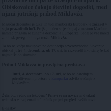
praznične luči pa že krasijo Europark.
Obiskovalce čakajo številni dogodki, med
njimi jutrišnji prihod Miklavža.
Magični december je tukaj in tudi mariborski Europark je
zažarel v
soju prazničnih luči
. Prejšnji teden se je skupaj z mestom Maribor
namreč prižgala še zunanja dekoracija Europarka. Sedaj je vse nared
za obisk prvega dobrega moža
Miklavža
.
Ta bo največjo nakupovalno destinacijo severovzhodne Slovenije
obiskal
jutri
,
4. decembra
,
ob 17. uri
, in razveselil tako starejše kot
najmlajše obiskovalce.
Prihod Miklavža in pravljična predstava
Jutri
,
4. decembra
,
ob 17. uri
, se bo na osrednjem
prireditvenem prostoru v
Europarku
odvilo srečanje z
Miklavžem.
Želiš biti vedno na tekočem? Prijavi se na novice in dvakrat
tedensko v svoj email nabiralnik prejmi pregled svežih novic.
E-naslov