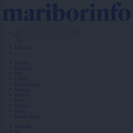
Skip
to
main
content
Prijavi se
Lokalno
Slovenija
Svet
Politika
Gospodarstvo
Kronika
Zdravje
Šport
Kultura
Scena
Zadnje novice
Dogodki
Igre