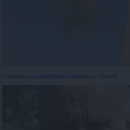
V Pomurju danes izmerili najvišjo temperaturo v Sloveniji