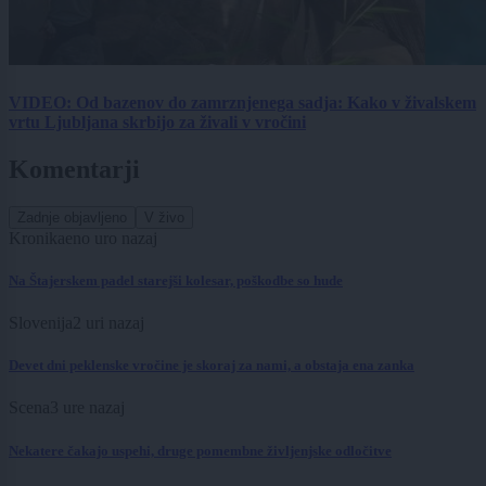
VIDEO: Od bazenov do zamrznjenega sadja: Kako v živalskem
vrtu Ljubljana skrbijo za živali v vročini
Komentarji
Zadnje objavljeno
V živo
Kronika
eno uro nazaj
Na Štajerskem padel starejši kolesar, poškodbe so hude
Slovenija
2 uri nazaj
Devet dni peklenske vročine je skoraj za nami, a obstaja ena zanka
Scena
3 ure nazaj
Nekatere čakajo uspehi, druge pomembne življenjske odločitve