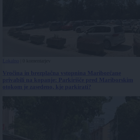
Lokalno
|
0 komentarjev
Vročina in brezplačna vstopnina Mariborčane
privabili na kopanje: Parkirišče pred Mariborskim
otokom je zasedeno, kje parkirati?