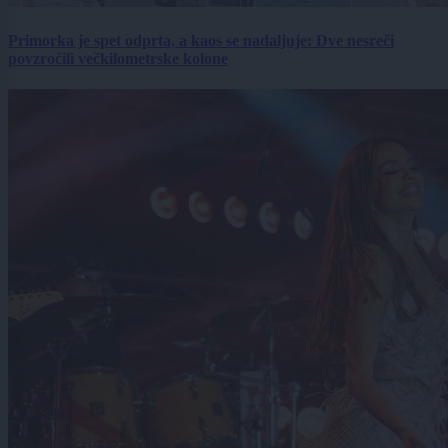
Primorka je spet odprta, a kaos se nadaljuje: Dve nesreči
povzročili večkilometrske kolone