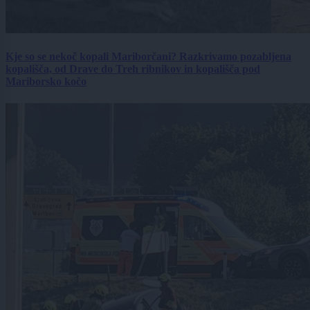
Kje so se nekoč kopali Mariborčani? Razkrivamo pozabljena
kopališča, od Drave do Treh ribnikov in kopališča pod
Mariborsko kočo