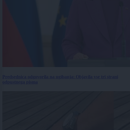
Predsednica odgovorila na ugibanja: Objavila vse tri strani
odpustnega pisma