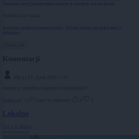
Parkirišče pred Mariborskim otokom je zasedeno, kje parkirati?
Kronika
3 ure nazaj
Tragičen razplet prometne nesreče, 78-letni kolesar po padcu umrl v
bolnišnici
Prikaži več
Komentarji
Mb-11
07. April 2026 17:01
trumpa je potrebno urgentno hospitalizirat!!!
Odgovori
Copy to clipboard
4
2
Lokalno
Vse v Lokalno
#vročinskival