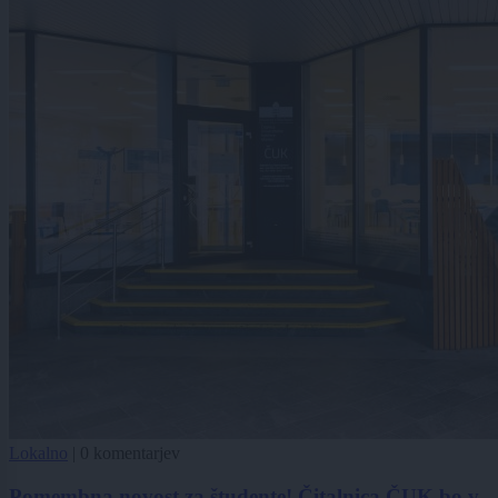
Lokalno
|
0 komentarjev
Pomembna novost za študente! Čitalnica ČUK bo v