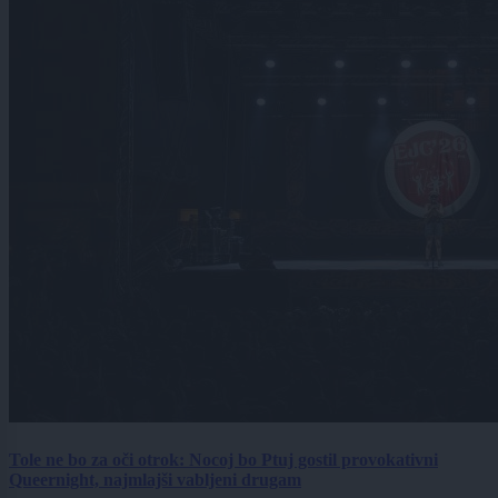
Tole ne bo za oči otrok: Nocoj bo Ptuj gostil provokativni
Queernight, najmlajši vabljeni drugam