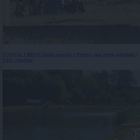
FOTO in VIDEO: Huda nesreča v Pesnici, eno osebo odpeljali v
UKC Maribor