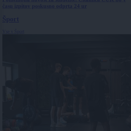
času izpitov poskusno odprta 24 ur
Šport
Vse v Šport