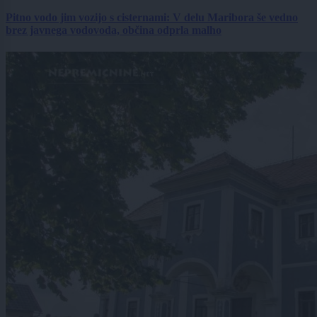
Pitno vodo jim vozijo s cisternami: V delu Maribora še vedno
brez javnega vodovoda, občina odprla malho