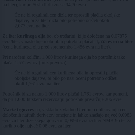
na liter), kar pri 50-ih litrih znese 94,70 evra.
Če ne bi regulirali cen dizla ter oprostili plačila okoljske
dajatve, bi za liter dizla bilo potrebno odšteti okoli
2,077 evra na liter.
Za liter
kurilnega olja
bo, ob trošarini, ki je določena na 0,07875
evra/liter, v naslednjem obdobju potrebno plačati
1,555 evra na liter
(cena kurilnega olja pred spremembo 1,456 evra na liter).
Pri naročeni količini 1.000 litrov kurilnega olja bo potrošnik tako
plačal 1.555 evrov (brez prevoza).
Če ne bi regulirali cen kurilnega olja in oprostili plačila
okoljske dajatve, bi bilo po naši oceni potrebno odšteti
okoli 1,761 evra na liter.
Potrošnik bi za nakup 1.000 litrov plačal 1.761 evrov, kar pomeni,
da pri 1.000-litrskem rezervoarju potrošnik privarčuje 206 evre.
Marže trgovcev
so, v skladu z vladno Uredbo o oblikovanju cen
določenih naftnih derivatov omejene in lahko znašajo največ 0,0983
evra za liter dizelskega goriva in 0,0994 evra za liter NMB-95 ter za
kurilno olje največ 0,08 evra za liter.