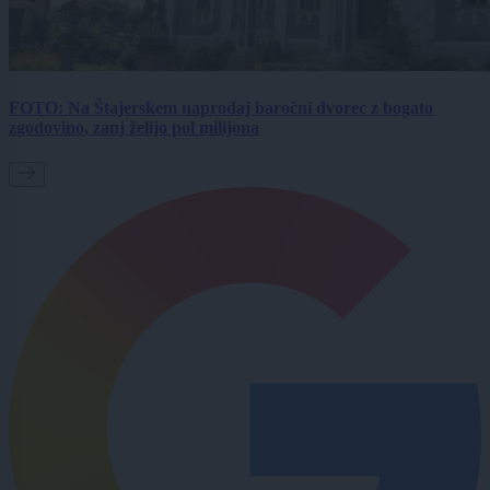
FOTO: Na Štajerskem naprodaj baročni dvorec z bogato
zgodovino, zanj želijo pol milijona