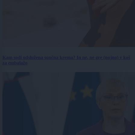
Kam sodi odslužena sončna krema? In ne, ne gre (nujno) v koš
za embalažo