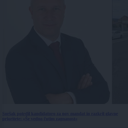
Soršak potrdil kandidaturo za nov mandat in razkril glavne
prioritete: »Še vedno čutim zagnanost«