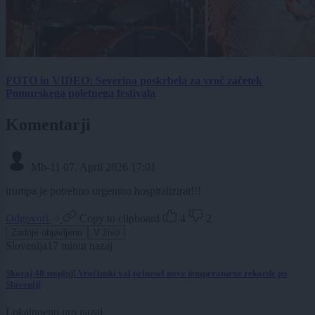
FOTO in VIDEO: Severina poskrbela za vroč začetek
Pomurskega poletnega festivala
Komentarji
Mb-11
07. April 2026 17:01
trumpa je potrebno urgentno hospitalizirat!!!
Odgovori
Copy to clipboard
4
2
Zadnje objavljeno
V živo
Slovenija
17 minut nazaj
Skoraj 40 stopinj! Vročinski val prinesel nove temperaturne rekorde po
Sloveniji
Lokalno
eno uro nazaj