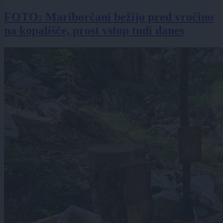
FOTO: Mariborčani bežijo pred vročino
na kopališče, prost vstop tudi danes