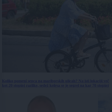
Koliko pomeni senca na mariborskih ulicah? Na isti lokaciji več
kot 20 stopinj razlike, sedež kolesa se je segrel na kar 70 stopinj