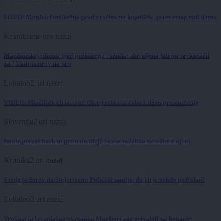
FOTO: Mariborčani bežijo pred vročino na kopališče, prost vstop tudi danes
Kronika
eno uro nazaj
Mariborski policisti ujeli prehitrega voznika, dovoljeno hitrost prekoračil
za 75 kilometrov na uro
Lokalno
2 uri nazaj
VIDEO: Hladilnik ob izviru? Ob tej reki vas čaka ledeno presenečenje
Slovenija
2 uri nazaj
Imate preveč bučk in premalo idej? Še vse to lahko naredite z njimi
Kronika
2 uri nazaj
Serija požarov na Štajerskem: Policisti sumijo, da jih je nekdo podtaknil
Lokalno
2 uri nazaj
Vročina in brezplačna vstopnina Mariborčane privabili na kopanje: