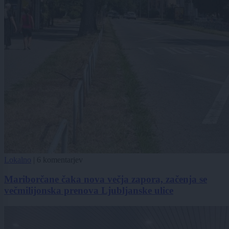
Lokalno
|
6 komentarjev
Mariborčane čaka nova večja zapora, začenja se
večmilijonska prenova Ljubljanske ulice