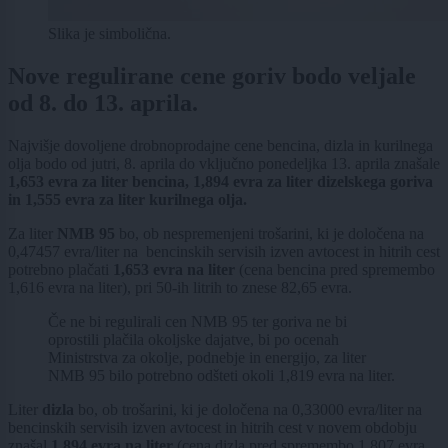
Slika je simbolična.
Nove regulirane cene goriv bodo veljale
od 8. do 13. aprila.
Najvišje dovoljene drobnoprodajne cene bencina, dizla in kurilnega
olja bodo od jutri, 8. aprila do vključno ponedeljka 13. aprila znašale
1,653 evra za liter bencina, 1,894 evra za liter dizelskega goriva
in 1,555 evra za liter kurilnega olja.
Za liter
NMB 95
bo, ob nespremenjeni trošarini, ki je določena na
0,47457 evra/liter na bencinskih servisih izven avtocest in hitrih cest
potrebno plačati
1,653 evra na liter
(cena bencina pred spremembo
1,616 evra na liter), pri 50-ih litrih to znese 82,65 evra.
Če ne bi regulirali cen NMB 95 ter goriva ne bi
oprostili plačila okoljske dajatve, bi po ocenah
Ministrstva za okolje, podnebje in energijo, za liter
NMB 95 bilo potrebno odšteti okoli 1,819 evra na liter.
Liter
dizla
bo, ob trošarini, ki je določena na 0,33000 evra/liter na
bencinskih servisih izven avtocest in hitrih cest v novem obdobju
znašal
1,894 evra na liter
(cena dizla pred spremembo 1,807 evra