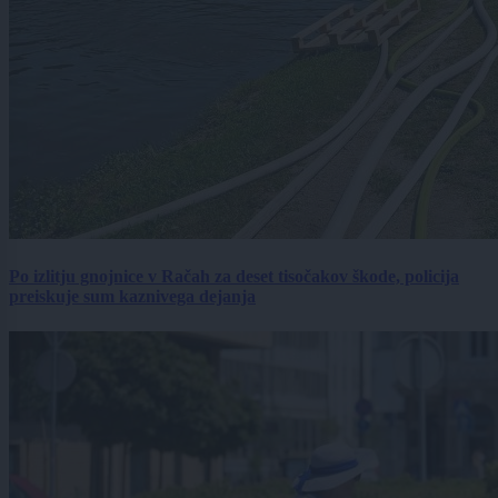
Po izlitju gnojnice v Račah za deset tisočakov škode, policija
preiskuje sum kaznivega dejanja