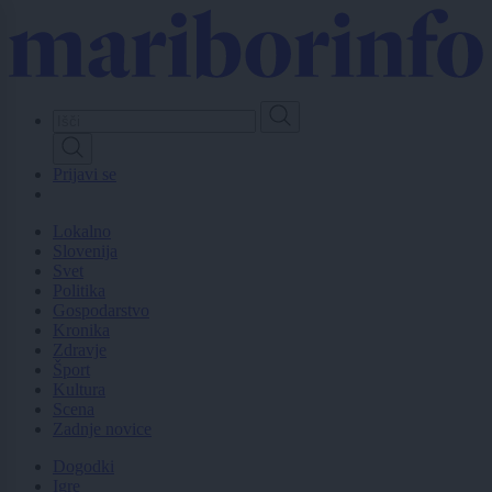
Skip
to
main
content
Prijavi se
Lokalno
Slovenija
Svet
Politika
Gospodarstvo
Kronika
Zdravje
Šport
Kultura
Scena
Zadnje novice
Dogodki
Igre