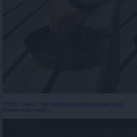
VIDEO: Lahko v Murski Soboti na vročini spečemo jajce?
Rezultat je presenetil ...