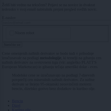
Želiš biti vedno na tekočem? Prijavi se na novice in dvakrat
tedensko v svoj email nabiralnik prejmi pregled svežih novic.
E-naslov
CAPTCHA
Nisem robot
Naročite se
Cene omenjenih naftnih derivatov se bodo tudi v prihodnje
izračunavale na podlagi
metodologije
, ki temelji na gibanju cen
naftnih derivatov na svetovnem trgu (vir: angleško PLATT'S
European Marketscan) in gibanju tečaja ameriški dolar - evro.
Modelske cene se izračunavajo na podlagi 7-dnevnih
povprečij cen mineralnih naftnih derivatov. Za naftne
derivate se štejejo 95-oktanski neosvinčeni motorni
bencin, dizelsko gorivo brez dodatkov in kurilno olje.
Bencin
Dizel
Kurilno olje