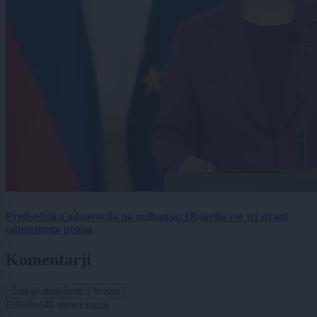
Predsednica odgovorila na ugibanja: Objavila vse tri strani
odpustnega pisma
Komentarji
Zadnje objavljeno
V živo
Lokalno
46 minut nazaj