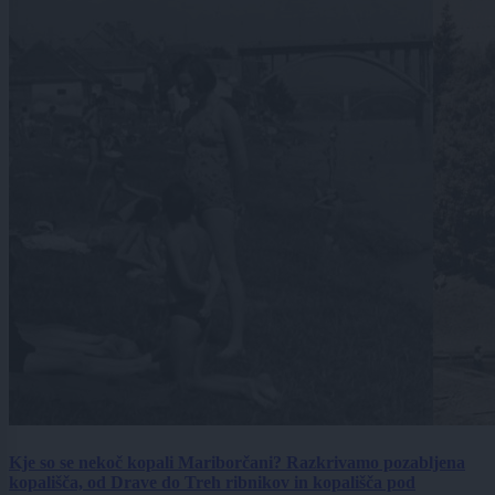
Kje so se nekoč kopali Mariborčani? Razkrivamo pozabljena
kopališča, od Drave do Treh ribnikov in kopališča pod