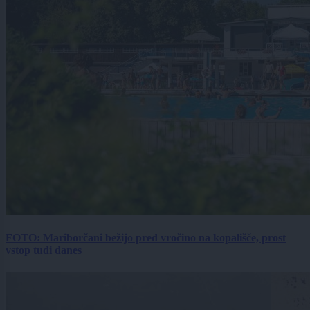
FOTO: Mariborčani bežijo pred vročino na kopališče, prost
vstop tudi danes