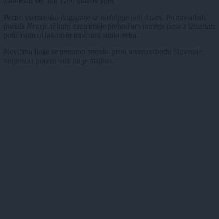
zabeležili več kot 1200 udarov strel.
Pestro vremensko dogajanje se nadaljuje tudi danes. Po navedbah
portala
Neurje.si
jutro zaznamuje prehod nevihtnega pasu z izrazitim
poličastim oblakom in močnimi sunki vetra.
Nevihtna linija se trenutno pomika proti severovzhodu Slovenije,
verjetnost pojava toče pa je majhna.