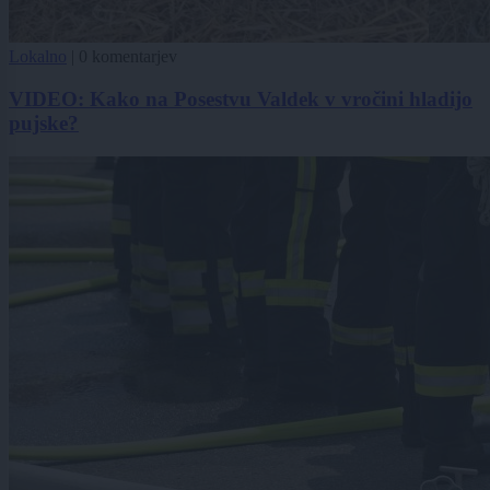
Lokalno
|
0 komentarjev
VIDEO: Kako na Posestvu Valdek v vročini hladijo
pujske?