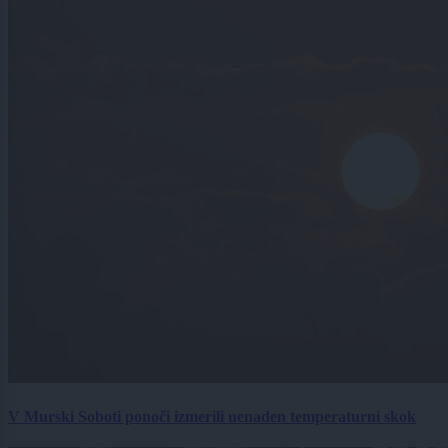
V Murski Soboti ponoči izmerili nenaden temperaturni skok