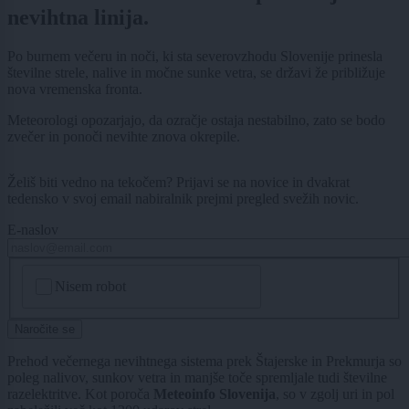
nevihtna linija.
Po burnem večeru in noči, ki sta severovzhodu Slovenije prinesla
številne strele, nalive in močne sunke vetra, se državi že približuje
nova vremenska fronta.
Meteorologi opozarjajo, da ozračje ostaja nestabilno, zato se bodo
zvečer in ponoči nevihte znova okrepile.
Želiš biti vedno na tekočem? Prijavi se na novice in dvakrat
tedensko v svoj email nabiralnik prejmi pregled svežih novic.
E-naslov
CAPTCHA
Nisem robot
Naročite se
Prehod večernega nevihtnega sistema prek Štajerske in Prekmurja so
poleg nalivov, sunkov vetra in manjše toče spremljale tudi številne
razelektritve. Kot poroča
Meteoinfo Slovenija
, so v zgolj uri in pol