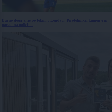
Burno dogajanje po tekmi v Lendavi: Pirotehnika, kamenje in
napad na policista