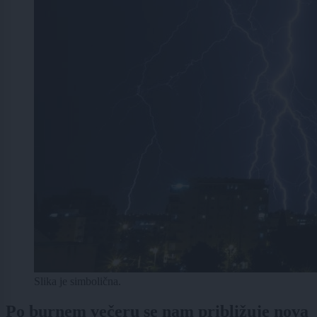
Slika je simbolična.
Po burnem večeru se nam približuje nova