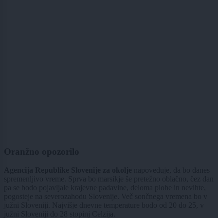
Oranžno opozorilo
Agencija Republike Slovenije za okolje
napoveduje, da bo danes
spremenljivo vreme. Sprva bo marsikje še pretežno oblačno, čez dan
pa se bodo pojavljale krajevne padavine, deloma plohe in nevihte,
pogosteje na severozahodu Slovenije. Več sončnega vremena bo v
južni Sloveniji. Najvišje dnevne temperature bodo od 20 do 25, v
južni Sloveniji do 28 stopinj Celzija.