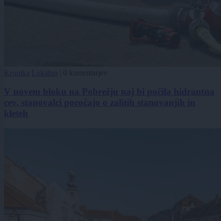
Kronika
Lokalno
|
0 komentarjev
V novem bloku na Pobrežju naj bi počila hidrantna
cev, stanovalci poročajo o zalitih stanovanjih in
kleteh