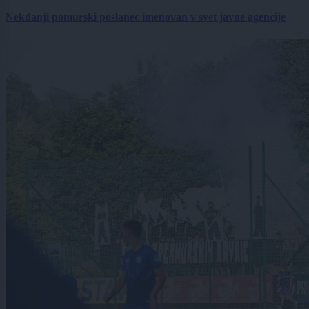
Nekdanji pomurski poslanec imenovan v svet javne agencije