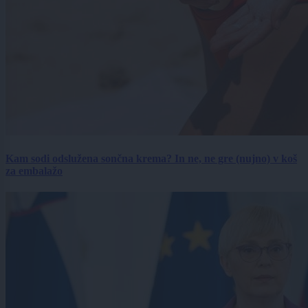
Kam sodi odslužena sončna krema? In ne, ne gre (nujno) v koš
za embalažo