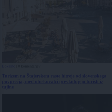
Lokalno
|
0 komentarjev
Turizem na Štajerskem raste hitreje od slovenskega
povprečja, med obiskovalci prevladujejo turisti iz
tujine