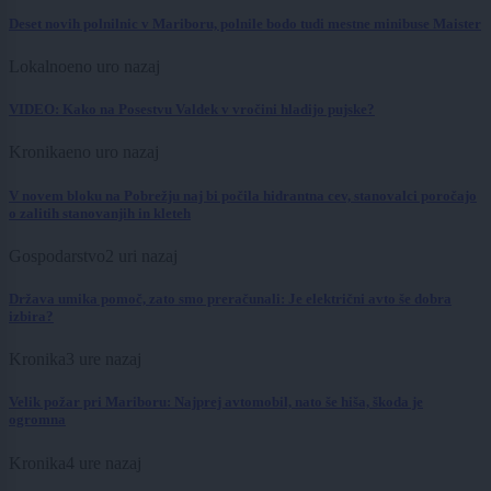
Deset novih polnilnic v Mariboru, polnile bodo tudi mestne minibuse Maister
Lokalno
eno uro nazaj
VIDEO: Kako na Posestvu Valdek v vročini hladijo pujske?
Kronika
eno uro nazaj
V novem bloku na Pobrežju naj bi počila hidrantna cev, stanovalci poročajo
o zalitih stanovanjih in kleteh
Gospodarstvo
2 uri nazaj
Država umika pomoč, zato smo preračunali: Je električni avto še dobra
izbira?
Kronika
3 ure nazaj
Velik požar pri Mariboru: Najprej avtomobil, nato še hiša, škoda je
ogromna
Kronika
4 ure nazaj