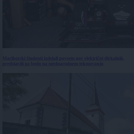
Mariborski študenti izdelali povsem nov električni dirkalnik,
predstavili ga bodo na mednarodnem tekmovanju