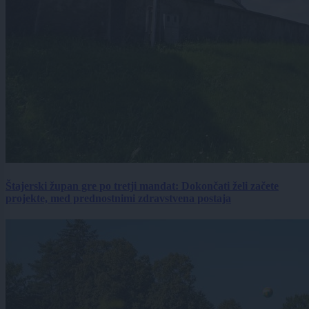
Štajerski župan gre po tretji mandat: Dokončati želi začete
projekte, med prednostnimi zdravstvena postaja