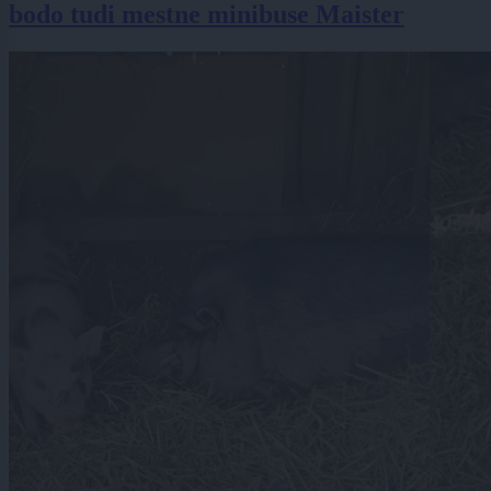
bodo tudi mestne minibuse Maister