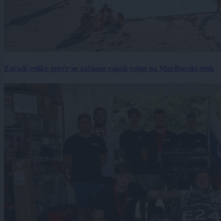
Zaradi velike gneče so začasno zaprli vstop na Mariborski otok