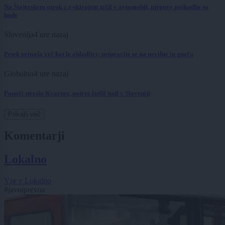
Na Štajerskem otrok z e-skirojem trčil v avtomobil, njegove poškodbe so
hude
Slovenija
4 ure nazaj
Petek prinaša več kot le ohladitev, pripravite se na nevihte in gnečo
Globalno
4 ure nazaj
Ponoči streslo Kvarner, potres čutili tudi v Sloveniji
Prikaži več
Komentarji
Lokalno
Vse v Lokalno
#javniprevoz