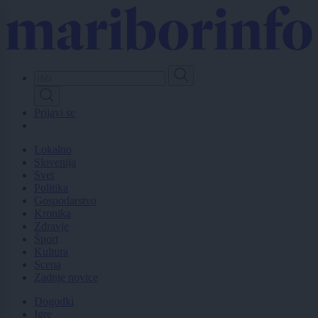
Skip
to
main
content
Prijavi se
Lokalno
Slovenija
Svet
Politika
Gospodarstvo
Kronika
Zdravje
Šport
Kultura
Scena
Zadnje novice
Dogodki
Igre