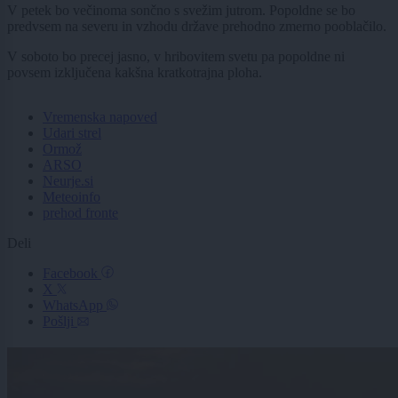
V petek bo večinoma sončno s svežim jutrom. Popoldne se bo
predvsem na severu in vzhodu države prehodno zmerno pooblačilo.
V soboto bo precej jasno, v hribovitem svetu pa popoldne ni
povsem izključena kakšna kratkotrajna ploha.
Vremenska napoved
Udari strel
Ormož
ARSO
Neurje.si
Meteoinfo
prehod fronte
Deli
Facebook
X
WhatsApp
Pošlji