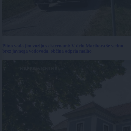
Pitno vodo jim vozijo s cisternami: V delu Maribora še vedno
brez javnega vodovoda, občina odprla malho