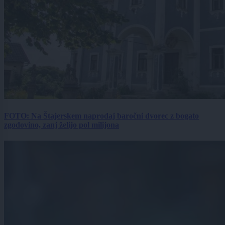
FOTO: Na Štajerskem naprodaj baročni dvorec z bogato
zgodovino, zanj želijo pol milijona