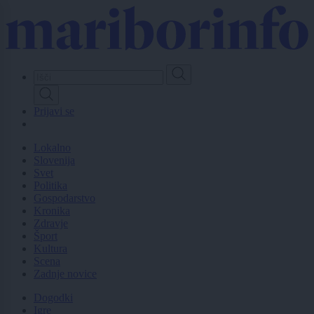
Skip
to
main
content
Prijavi se
Lokalno
Slovenija
Svet
Politika
Gospodarstvo
Kronika
Zdravje
Šport
Kultura
Scena
Zadnje novice
Dogodki
Igre