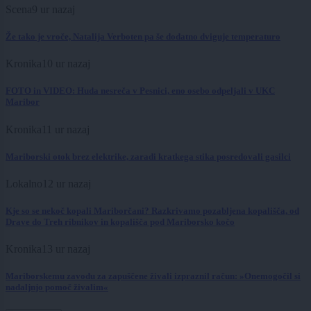
Scena
9 ur nazaj
Že tako je vroče, Natalija Verboten pa še dodatno dviguje temperaturo
Kronika
10 ur nazaj
FOTO in VIDEO: Huda nesreča v Pesnici, eno osebo odpeljali v UKC
Maribor
Kronika
11 ur nazaj
Mariborski otok brez elektrike, zaradi kratkega stika posredovali gasilci
Lokalno
12 ur nazaj
Kje so se nekoč kopali Mariborčani? Razkrivamo pozabljena kopališča, od
Drave do Treh ribnikov in kopališča pod Mariborsko kočo
Kronika
13 ur nazaj
Mariborskemu zavodu za zapuščene živali izpraznil račun: »Onemogočil si
nadaljnjo pomoč živalim«