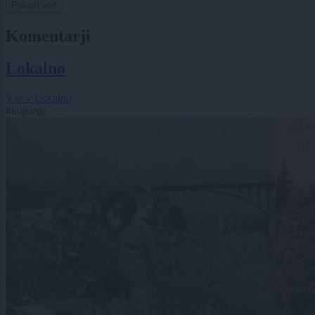
Prikaži več
Komentarji
Lokalno
Vse v Lokalno
#kopanje