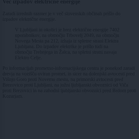
Več izpadov električne energije
Zaradi izrednih razmer je v več slovenskih občinah prišlo do
izpadov električne energije.
V Ljubljani in okolici je brez električne energije 7402
uporabnikov, na območju Trbovelj 2049, na območju
Novega Mesta pa 212, izhaja iz spletne strani Elektra
Ljubljana. Do izpadov elektrike je prišlo tudi na
območju Trebnjega in Žalca, na spletni strani navaja
Elektro Celje.
Po informacijah prometno-informacijskega centra je ponekod zaradi
drevja na vozišču oviran promet, in sicer na dolenjski avtocesti pred
Višnjo Goro proti Novemu mestu, na primorski avtocesti pred
Brezovico proti Ljubljani, na južni ljubljanski obvoznici od Viča
proti Brezovici in na zahodni ljubljanski obvoznici pred Brdom proti
Kozarjam.