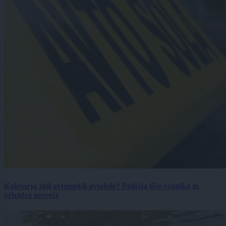
Kolesarja zbil avtomobil avtošole? Policija išče voznika in
očividca nesreče