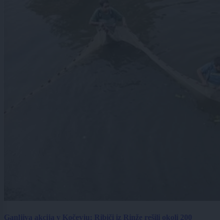
Ganljiva akcija v Kočevju: Ribiči iz Rinže rešili okoli 200