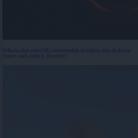
Prihaja eden največjih astronomskih dogodkov leta: Kako bo
Sončev mrk viden iz Slovenije?