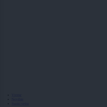
Vreme
Nevihte
Sunki vetra