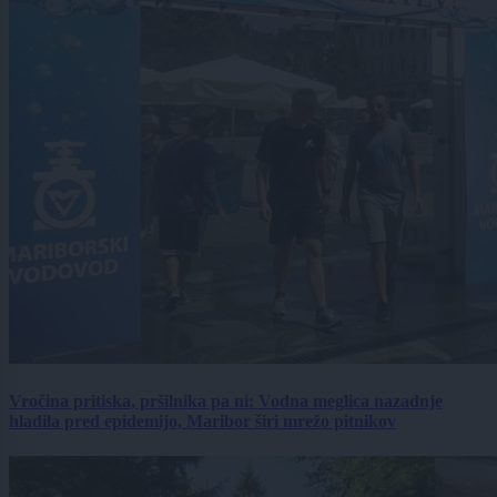
Vročina pritiska, pršilnika pa ni: Vodna meglica nazadnje
hladila pred epidemijo, Maribor širi mrežo pitnikov