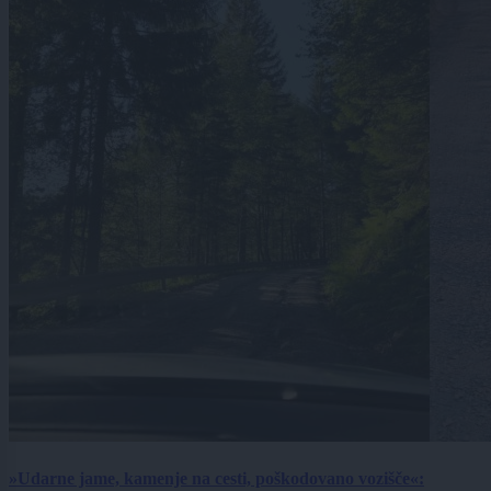
»Udarne jame, kamenje na cesti, poškodovano vozišče«: