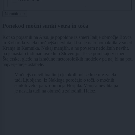
Naročite se
Ponekod močni sunki vetra in toča
Kot so pojasnili na Arsu, je popoldne iz smeri Italije območje Bovca
in Kobarida zajela močnejša nevihta, ki se je nato pomaknila v smeri
Kranja in Kamnika. Nekaj manjših, a ne povsem nedolžnih neviht,
pa je nastalo tudi nad osrednjo Slovenijo. Te se pomikajo v smeri
Štajerske, glede na izračune meteoroloških modelov pa naj bi na poti
najverjetneje oslabele.
Močnejša nevihtna linija je okoli pol sedme ure zajela
tudi Ljubljano. Iz Naklega poročajo o toči, o močnih
sunkih vetra pa iz območja Horjula. Manjša nevihta pa
je nastala tudi na območju zahodnih Haloz.