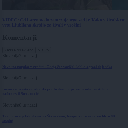
VIDEO: Od bazenov do zamrznjenega sadja: Kako v živalskem
vrtu Ljubljana skrbijo za živali v vročini
Komentarji
Zadnje objavljeno
V živo
Slovenija
7 ur nazaj
Nevarna napaka v vročini: Odeja čez voziček lahko ogrozi dojenčka
Slovenija
7 ur nazaj
Govori se o ustavni obtožbi predsednice, v primeru odsotnosti bi jo
nadomestil Stevanović
Slovenija
8 ur nazaj
Tako vroče je bilo danes na Štajerskem, temperature nevarno blizu 40
stopinj