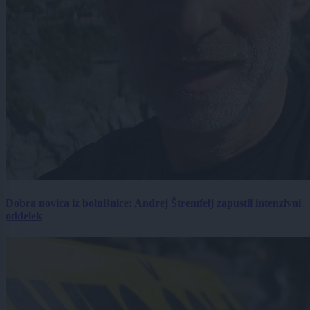
Dobra novica iz bolnišnice: Andrej Štremfelj zapustil intenzivni
oddelek