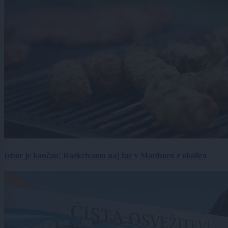
Izbor je končan! Razkrivamo naj žar v Mariboru z okolico