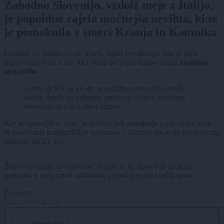
Zahodno Slovenijo, vzdolž meje z Italijo,
je popoldne zajela močnejša nevihta, ki se
je pomaknila v smeri Kranja in Kamnika.
Lokalno so možni močni nalivi, sunki nevihtnega piša in toča,
napovedujejo na Arsu, kjer so za večji del države izdali
oranžno
opozorilo.
Agencija RS za okolje je oranžno opozorilo zaradi
neviht izdalo za zahodno polovico države, osrednjo
Slovenijo in jugovzhod države.
Kot so sporočili iz Arsa, je možno tudi zastajanje padavinske vode
in naraščanje hudourniških vodotokov. Ozračje pa se bo predvidoma
umirjalo po 21. uri.
Želiš biti vedno na tekočem? Prijavi se na novice in dvakrat
tedensko v svoj email nabiralnik prejmi pregled svežih novic.
E-naslov
CAPTCHA
Nisem robot