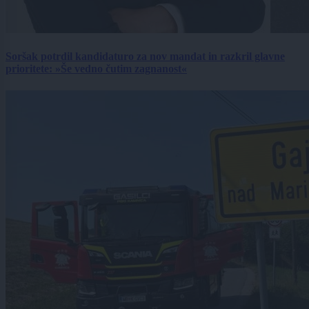
Soršak potrdil kandidaturo za nov mandat in razkril glavne
prioritete: »Še vedno čutim zagnanost«