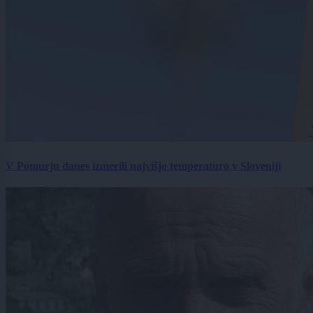
V Pomurju danes izmerili najvišjo temperaturo v Sloveniji