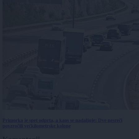
Primorka je spet odprta, a kaos se nadaljuje: Dve nesreči
povzročili večkilometrske kolone