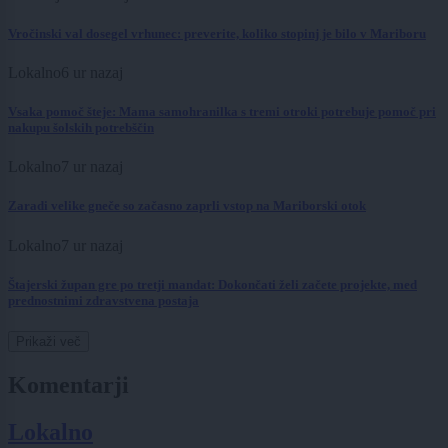
Vročinski val dosegel vrhunec: preverite, koliko stopinj je bilo v Mariboru
Lokalno
6 ur nazaj
Vsaka pomoč šteje: Mama samohranilka s tremi otroki potrebuje pomoč pri
nakupu šolskih potrebščin
Lokalno
7 ur nazaj
Zaradi velike gneče so začasno zaprli vstop na Mariborski otok
Lokalno
7 ur nazaj
Štajerski župan gre po tretji mandat: Dokončati želi začete projekte, med
prednostnimi zdravstvena postaja
Prikaži več
Komentarji
Lokalno