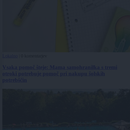
Lokalno
|
0 komentarjev
Vsaka pomoč šteje: Mama samohranilka s tremi
otroki potrebuje pomoč pri nakupu šolskih
potrebščin