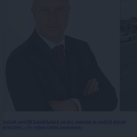
Soršak potrdil kandidaturo za nov mandat in razkril glavne
prioritete: »Še vedno čutim zagnanost«