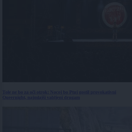
Tole ne bo za oči otrok: Nocoj bo Ptuj gostil provokativni
Queernight, najmlajši vabljeni drugam