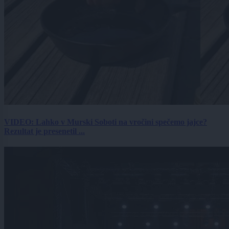
VIDEO: Lahko v Murski Soboti na vročini spečemo jajce?
Rezultat je presenetil ...