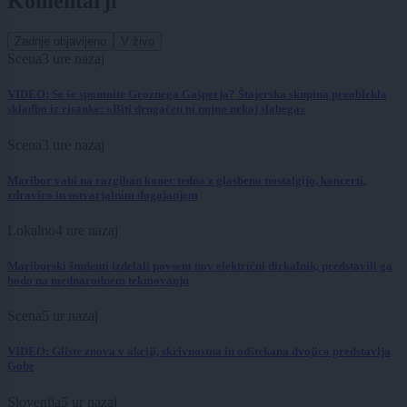
Komentarji
Zadnje objavljeno
V živo
Scena
3 ure nazaj
VIDEO: Se še spomnite Groznega Gašperja? Štajerska skupina preoblekla
skladbo iz risanke: »Biti drugačen ni nujno nekaj slabega«
Scena
3 ure nazaj
Maribor vabi na razgiban konec tedna z glasbeno nostalgijo, koncerti,
zdravico in ustvarjalnim dogajanjem
Lokalno
4 ure nazaj
Mariborski študenti izdelali povsem nov električni dirkalnik, predstavili ga
bodo na mednarodnem tekmovanju
Scena
5 ur nazaj
VIDEO: Gliste znova v akciji, skrivnostna in odštekana dvojica predstavlja
Gobe
Slovenija
5 ur nazaj