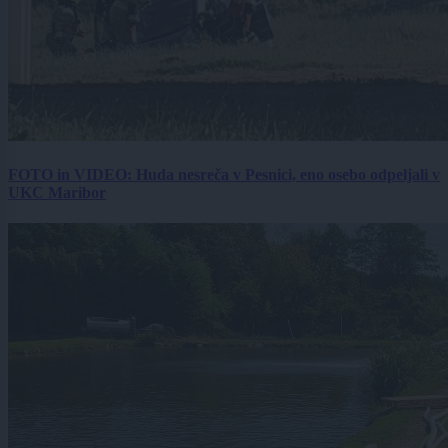
FOTO in VIDEO: Huda nesreča v Pesnici, eno osebo odpeljali v
UKC Maribor