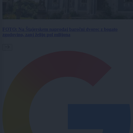
FOTO: Na Štajerskem naprodaj baročni dvorec z bogato
zgodovino, zanj želijo pol milijona