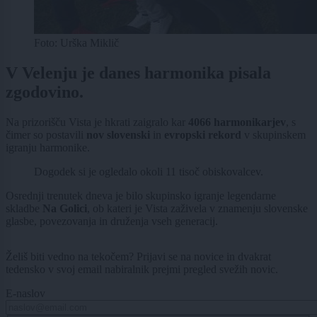
Foto: Urška Miklič
V Velenju je danes harmonika pisala
zgodovino.
Na prizorišču Vista je hkrati zaigralo kar
4066 harmonikarjev
, s
čimer so postavili
nov slovenski
in
evropski rekord
v skupinskem
igranju harmonike.
Dogodek si je ogledalo okoli 11 tisoč obiskovalcev.
Osrednji trenutek dneva je bilo skupinsko igranje legendarne
skladbe
Na Golici
, ob kateri je Vista zaživela v znamenju slovenske
glasbe, povezovanja in druženja vseh generacij.
Želiš biti vedno na tekočem? Prijavi se na novice in dvakrat
tedensko v svoj email nabiralnik prejmi pregled svežih novic.
E-naslov