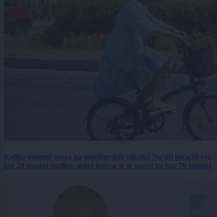
Koliko pomeni senca na mariborskih ulicah? Na isti lokaciji več
kot 20 stopinj razlike, sedež kolesa se je segrel na kar 70 stopinj