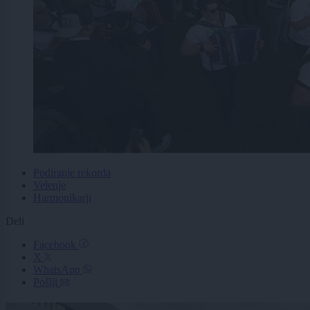
Podiranje rekorda
Velenje
Harmonikarji
Deli
Facebook
X
WhatsApp
Pošlji