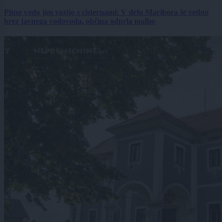
Pitno vodo jim vozijo s cisternami: V delu Maribora še vedno
brez javnega vodovoda, občina odprla malho