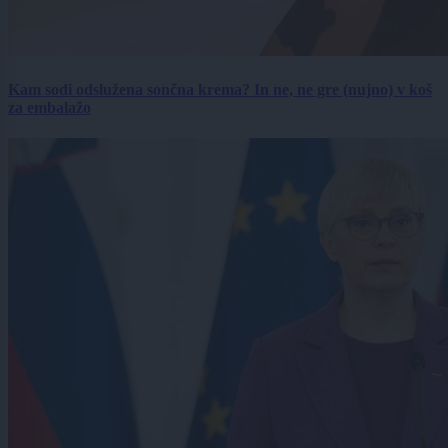
Kam sodi odslužena sončna krema? In ne, ne gre (nujno) v koš
za embalažo