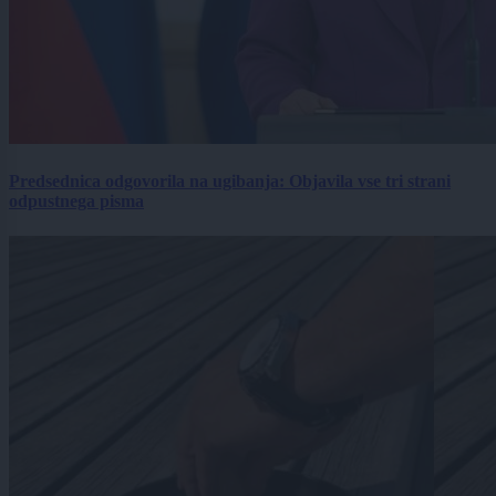
Predsednica odgovorila na ugibanja: Objavila vse tri strani
odpustnega pisma