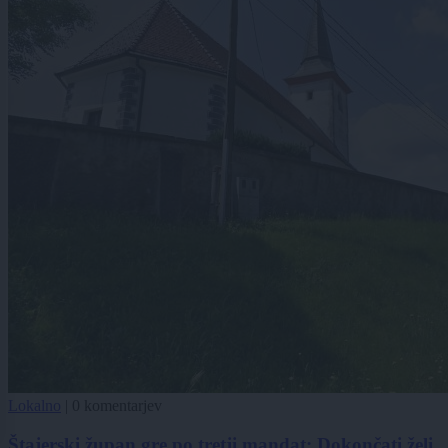
Lokalno
|
0 komentarjev
Štajerski župan gre po tretji mandat: Dokončati želi