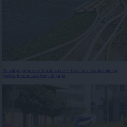
Po izlitju gnojnice v Račah za deset tisočakov škode, policija
preiskuje sum kaznivega dejanja