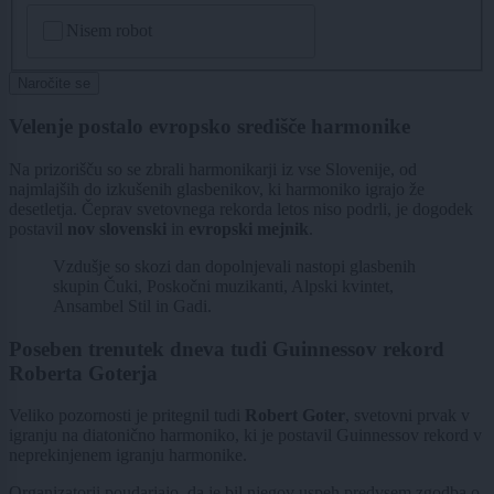
CAPTCHA
Nisem robot
Naročite se
Velenje postalo evropsko središče harmonike
Na prizorišču so se zbrali harmonikarji iz vse Slovenije, od
najmlajših do izkušenih glasbenikov, ki harmoniko igrajo že
desetletja. Čeprav svetovnega rekorda letos niso podrli, je dogodek
postavil
nov slovenski
in
evropski mejnik
.
Vzdušje so skozi dan dopolnjevali nastopi glasbenih
skupin Čuki, Poskočni muzikanti, Alpski kvintet,
Ansambel Stil in Gadi.
Poseben trenutek dneva tudi Guinnessov rekord
Roberta Goterja
Veliko pozornosti je pritegnil tudi
Robert Goter
, svetovni prvak v
igranju na diatonično harmoniko, ki je postavil Guinnessov rekord v
neprekinjenem igranju harmonike.
Organizatorji poudarjajo, da je bil njegov uspeh predvsem zgodba o