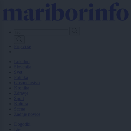
Skip
to
main
content
Prijavi se
Lokalno
Slovenija
Svet
Politika
Gospodarstvo
Kronika
Zdravje
Šport
Kultura
Scena
Zadnje novice
Dogodki
Igre