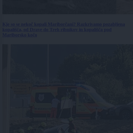
Kje so se nekoč kopali Mariborčani? Razkrivamo pozabljena
kopališča, od Drave do Treh ribnikov in kopališča pod
Mariborsko kočo