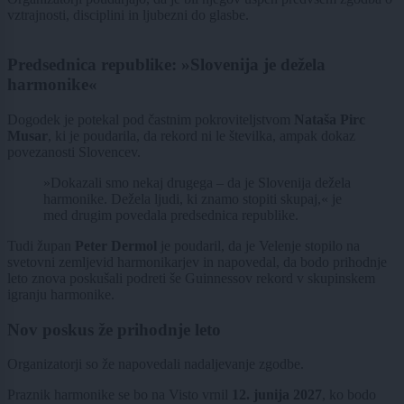
vztrajnosti, disciplini in ljubezni do glasbe.
Predsednica republike: »Slovenija je dežela
harmonike«
Dogodek je potekal pod častnim pokroviteljstvom
Nataša Pirc
Musar
, ki je poudarila, da rekord ni le številka, ampak dokaz
povezanosti Slovencev.
»Dokazali smo nekaj drugega – da je Slovenija dežela
harmonike. Dežela ljudi, ki znamo stopiti skupaj,« je
med drugim povedala predsednica republike.
Tudi župan
Peter Dermol
je poudaril, da je Velenje stopilo na
svetovni zemljevid harmonikarjev in napovedal, da bodo prihodnje
leto znova poskušali podreti še Guinnessov rekord v skupinskem
igranju harmonike.
Nov poskus že prihodnje leto
Organizatorji so že napovedali nadaljevanje zgodbe.
Praznik harmonike se bo na Visto vrnil
12. junija 2027
, ko bodo