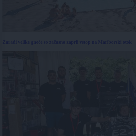
Zaradi velike gneče so začasno zaprli vstop na Mariborski otok