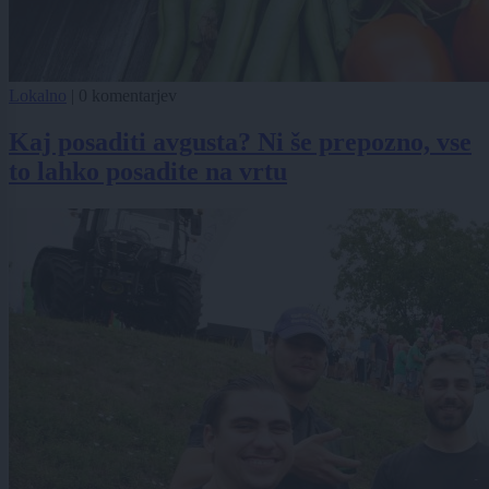
Lokalno
|
0 komentarjev
Kaj posaditi avgusta? Ni še prepozno, vse
to lahko posadite na vrtu