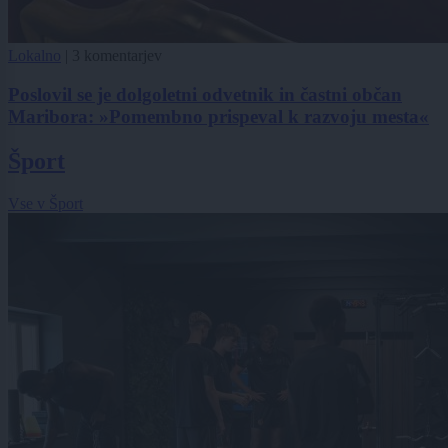
Lokalno
|
3 komentarjev
Poslovil se je dolgoletni odvetnik in častni občan
Maribora: »Pomembno prispeval k razvoju mesta«
Šport
Vse v Šport