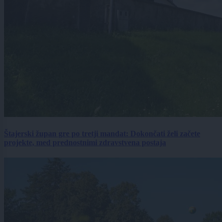
Štajerski župan gre po tretji mandat: Dokončati želi začete
projekte, med prednostnimi zdravstvena postaja