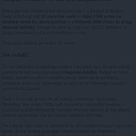
Poleg glavnih dobitkov, kot sta stanovanji v Ljubljani in Kopru,
bodo izžrebane tudi
tri mesečne rente v višini 1500 evrov za
obdobje deset let
,
deset počitnic v vrednosti 5000 evrov in drugi
denarni dobitki
. Skupaj bo tako na voljo kar 10.515 dobitkov, v
skupni vrednosti več kot dva milijona evrov.
Najmanjši dobitek je vreden 50 evrov.
Ste vedeli?
Že vse od izuma evropskega modela loterijskih iger so med najbolj
zaželenimi tudi tako imenovani
blagovni dobitki
. Nekoč so bili to
kelihi, zlatniki in obrt v središču mesta, danes so to počitnice,
avtodomi, kolesa in stanovanja, so na Loteriji Slovenija zapisali v
sporočilu za javnost.
Tudi v Sloveniji je tako že od nekdaj, poudarjajo na Loteriji
Slovenija. Ko so leta 1926, tudi s pomočjo loterijskih sredstev, v
Ljubljani gradili bežigrajski oziroma orlovski stadion, je bila glavni
dobitek meščanska vila po načrtih arhitekta Plečnika.
Na Loteriji Slovenija so izpostavili še, da s sodelovanjem v igri Loto
igralci poleg igranja pomagajo zbirati sredstva za slovenske