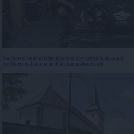
Mariborski študenti izdelali povsem nov električni dirkalnik,
predstavili ga bodo na mednarodnem tekmovanju