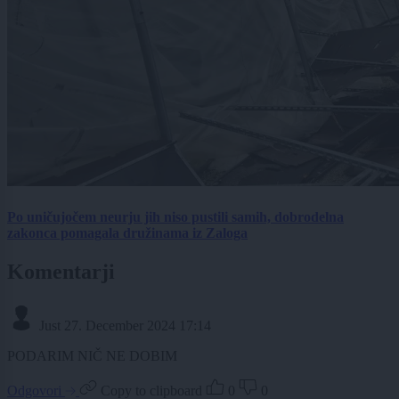
Po uničujočem neurju jih niso pustili samih, dobrodelna
zakonca pomagala družinama iz Zaloga
Komentarji
Just
27. December 2024 17:14
PODARIM NIČ NE DOBIM
Odgovori
Copy to clipboard
0
0