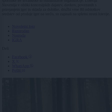
športnike ter invalidske in humanitarne organizacije. Loterija
Slovenija v obliki koncesijskih dajatev, davkov, povezanih s
prirejanjem iger in sklada za dobitke, družbi vrne 80 odstotkov
sredstev od prodaje iger na srečo, so zapisali na spletni strani loterije.
Novoletni loto
Razprodan
Nagrada
IGRA
Deli
Facebook
X
WhatsApp
Pošlji