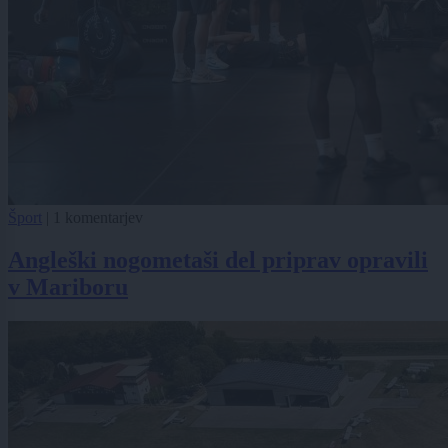
Šport
|
1 komentarjev
Angleški nogometaši del priprav opravili
v Mariboru