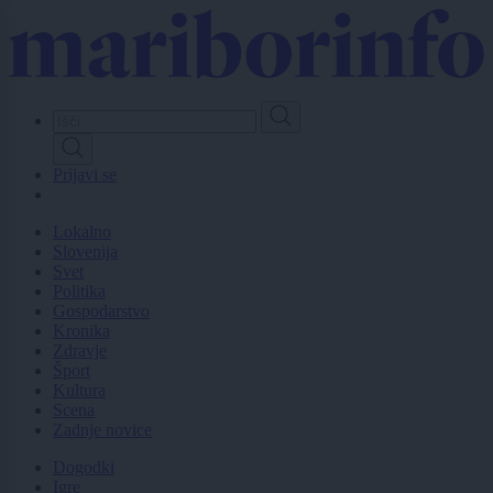
Skip
to
main
content
Prijavi se
Lokalno
Slovenija
Svet
Politika
Gospodarstvo
Kronika
Zdravje
Šport
Kultura
Scena
Zadnje novice
Dogodki
Igre