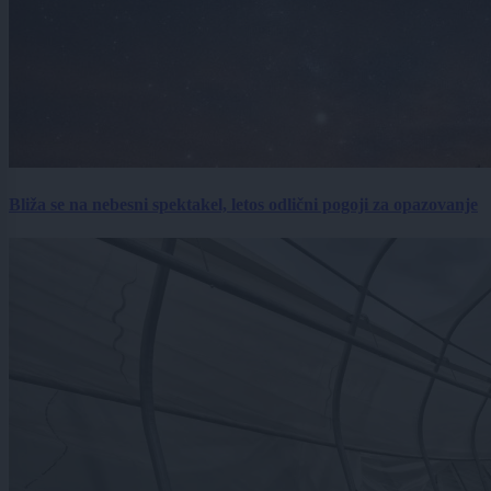
Bliža se na nebesni spektakel, letos odlični pogoji za opazovanje