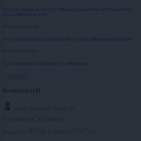
FOTO in VIDEO: Na zdravje! V Mariboru postavljali rekord za najdaljšo
špricer zdravico na svetu
Kronika
8 ur nazaj
Nove podrobnosti umora vplivnice, ki so jo našli zakopano na Štajerskem
Kronika
9 ur nazaj
V trčenju vlakov na Hrvaškem več poškodovanih
Prikaži več
Komentarji
Just
27. December 2024 17:14
PODARIM NIČ NE DOBIM
Odgovori
Copy to clipboard
0
0