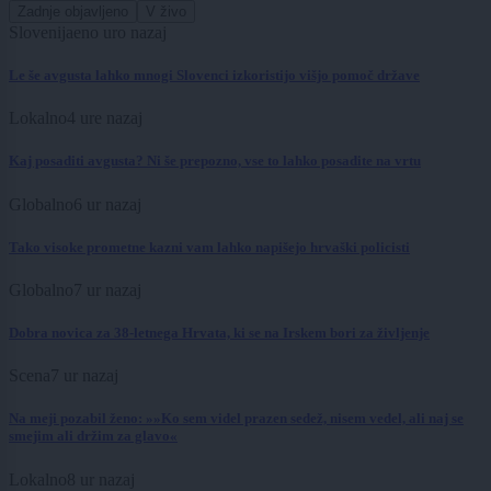
Zadnje objavljeno
V živo
Slovenija
eno uro nazaj
Le še avgusta lahko mnogi Slovenci izkoristijo višjo pomoč države
Lokalno
4 ure nazaj
Kaj posaditi avgusta? Ni še prepozno, vse to lahko posadite na vrtu
Globalno
6 ur nazaj
Tako visoke prometne kazni vam lahko napišejo hrvaški policisti
Globalno
7 ur nazaj
Dobra novica za 38-letnega Hrvata, ki se na Irskem bori za življenje
Scena
7 ur nazaj
Na meji pozabil ženo: »»Ko sem videl prazen sedež, nisem vedel, ali naj se
smejim ali držim za glavo«
Lokalno
8 ur nazaj