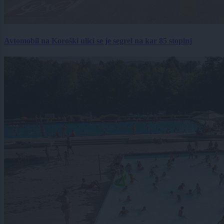
Avtomobil na Koroški ulici se je segrel na kar 85 stopinj