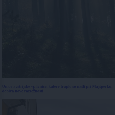
Umor avstrijske vplivnice, katere truplo so našli pri Majšperku,
dobiva nove razsežnosti