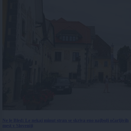
Ne le Bled: Le nekaj minut stran se skriva eno najbolj očarljivih
mest v Sloveniji