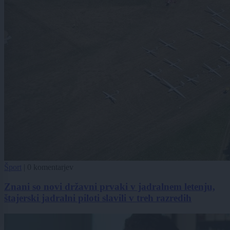
Šport
|
0 komentarjev
Znani so novi državni prvaki v jadralnem letenju,
štajerski jadralni piloti slavili v treh razredih