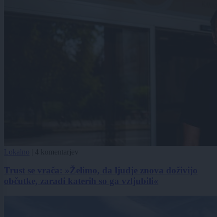
Lokalno
|
4 komentarjev
Trust se vrača: »Želimo, da ljudje znova doživijo
občutke, zaradi katerih so ga vzljubili«