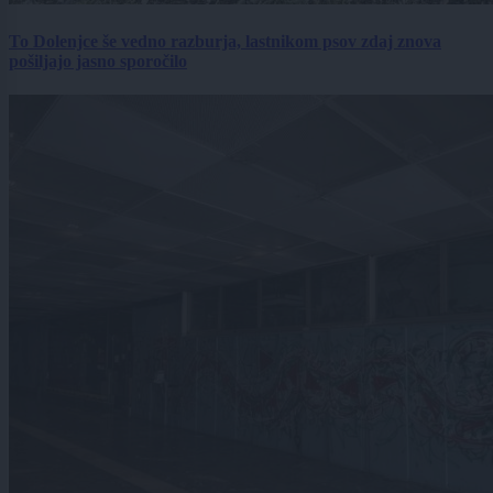
To Dolenjce še vedno razburja, lastnikom psov zdaj znova
pošiljajo jasno sporočilo