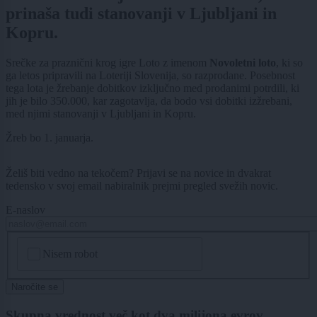
prinaša tudi stanovanji v Ljubljani in
Kopru.
Srečke za praznični krog igre Loto z imenom
Novoletni loto
, ki so
ga letos pripravili na Loteriji Slovenija, so razprodane. Posebnost
tega lota je žrebanje dobitkov izključno med prodanimi potrdili, ki
jih je bilo 350.000, kar zagotavlja, da bodo vsi dobitki izžrebani,
med njimi stanovanji v Ljubljani in Kopru.
Žreb bo 1. januarja.
Želiš biti vedno na tekočem? Prijavi se na novice in dvakrat
tedensko v svoj email nabiralnik prejmi pregled svežih novic.
E-naslov
CAPTCHA
Nisem robot
Naročite se
Skupna vrednost več kot dva milijona evrov