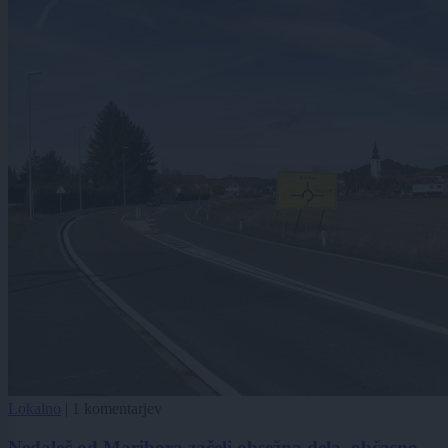
Lokalno
|
1 komentarjev
Nedaleč od Maribora začeli obsežna dela, občasno