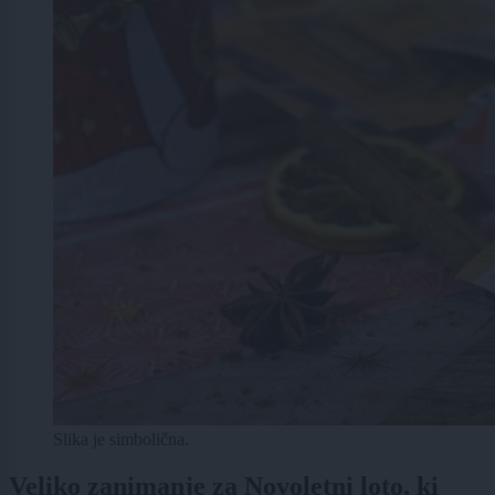
Slika je simbolična.
Veliko zanimanje za Novoletni loto, ki