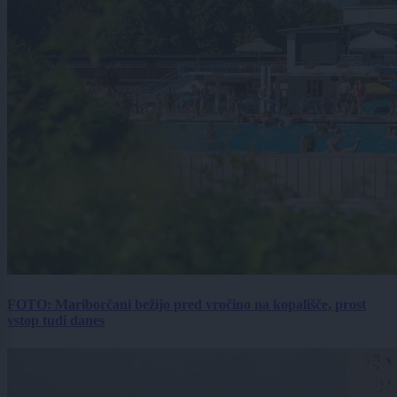
FOTO: Mariborčani bežijo pred vročino na kopališče, prost
vstop tudi danes