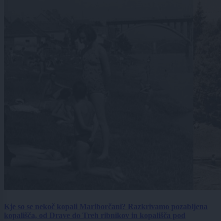
Kje so se nekoč kopali Mariborčani? Razkrivamo pozabljena
kopališča, od Drave do Treh ribnikov in kopališča pod