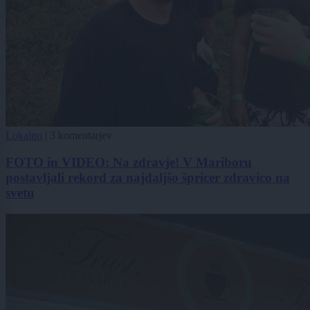
Lokalno
|
3 komentarjev
FOTO in VIDEO: Na zdravje! V Mariboru
postavljali rekord za najdaljšo špricer zdravico na
svetu