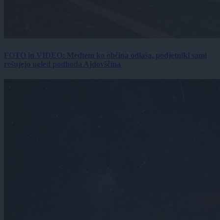
FOTO in VIDEO: Medtem ko občina odlaša, podjetniki sami
rešujejo ugled podhoda Ajdovščina