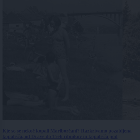
Kje so se nekoč kopali Mariborčani? Razkrivamo pozabljena
kopališča, od Drave do Treh ribnikov in kopališča pod