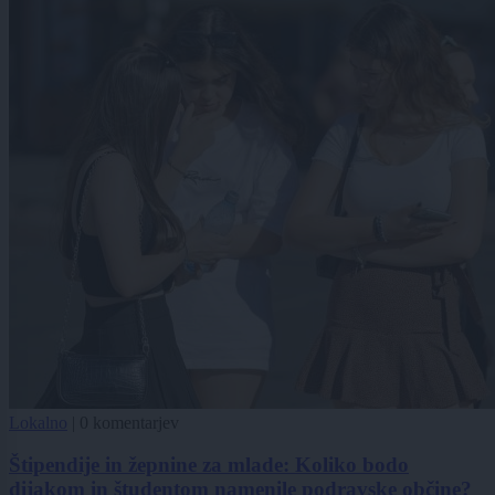
Lokalno
|
0 komentarjev
Štipendije in žepnine za mlade: Koliko bodo
dijakom in študentom namenile podravske občine?