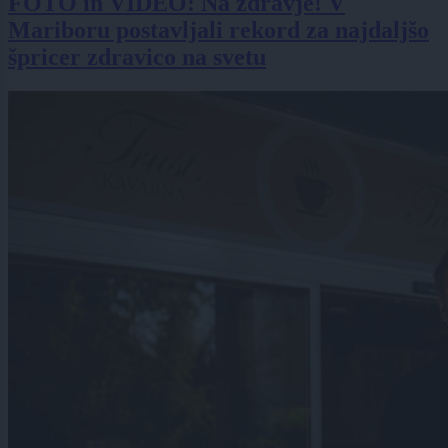
FOTO in VIDEO: Na zdravje! V
Mariboru postavljali rekord za najdaljšo
špricer zdravico na svetu