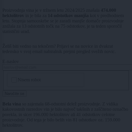
Proizvodnja vina je v tržnem letu 2024/2025 znašala
474.000
hektolitrov
in je bila za
14 odstotkov manjša
kot v predhodnem
letu. Stopnja samooskrbe se je zaradi manjše domače proizvodnje
znižala za 13 odstotnih točk na 75 odstotkov, je ta teden sporočil
statistični urad.
Želiš biti vedno na tekočem? Prijavi se na novice in dvakrat
tedensko v svoj email nabiralnik prejmi pregled svežih novic.
E-naslov
CAPTCHA
Nisem robot
Naročite se
Bela vina
so zajemala 68-odstotni delež proizvodnje. Z vidika
kakovostnih razredov vin je bilo največ takšnih z zaščiteno označbo
porekla, in sicer 196.000 hektolitrov ali 41 odstotkov celotne
proizvodnje. Od tega je bilo belih vin 81 odstotkov oz. 159.000
hektolitrov.