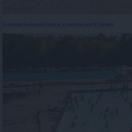
Avtomobil na Koroški ulici se je segrel na kar 85 stopinj