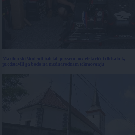
Mariborski študenti izdelali povsem nov električni dirkalnik,
predstavili ga bodo na mednarodnem tekmovanju