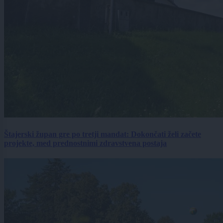
Štajerski župan gre po tretji mandat: Dokončati želi začete
projekte, med prednostnimi zdravstvena postaja