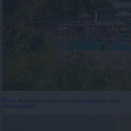
FOTO: Mariborčani bežijo pred vročino na kopališče, prost
vstop tudi danes