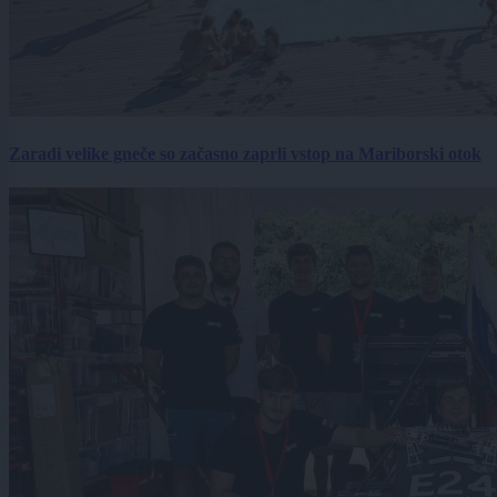
Zaradi velike gneče so začasno zaprli vstop na Mariborski otok