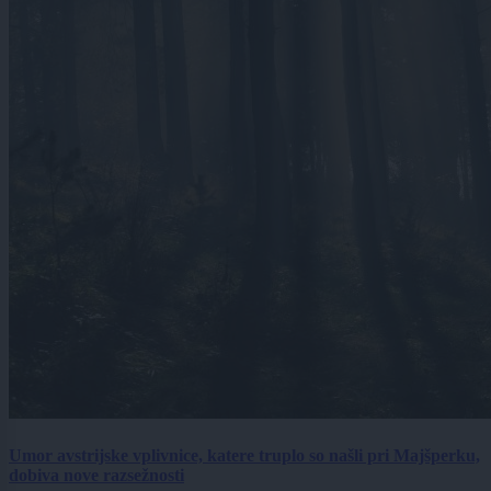
Umor avstrijske vplivnice, katere truplo so našli pri Majšperku,
dobiva nove razsežnosti