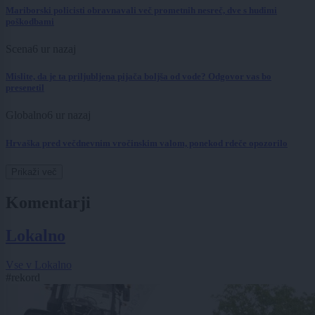
Mariborski policisti obravnavali več prometnih nesreč, dve s hudimi
poškodbami
Scena
6 ur nazaj
Mislite, da je ta priljubljena pijača boljša od vode? Odgovor vas bo
presenetil
Globalno
6 ur nazaj
Hrvaška pred večdnevnim vročinskim valom, ponekod rdeče opozorilo
Prikaži več
Komentarji
Lokalno
Vse v Lokalno
#rekord