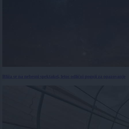
Bliža se na nebesni spektakel, letos odlični pogoji za opazovanje