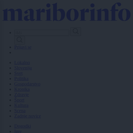
Skip
to
main
content
Prijavi se
Lokalno
Slovenija
Svet
Politika
Gospodarstvo
Kronika
Zdravje
Šport
Kultura
Scena
Zadnje novice
Dogodki
Igre