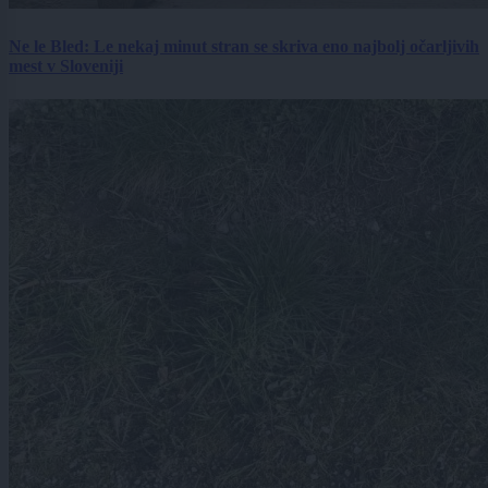
Ne le Bled: Le nekaj minut stran se skriva eno najbolj očarljivih
mest v Sloveniji