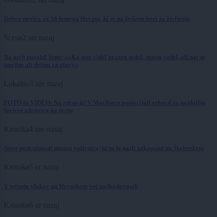
Dobra novica za 38-letnega Hrvata, ki se na Irskem bori za življenje
Scena
2 uri nazaj
Na meji pozabil ženo: »»Ko sem videl prazen sedež, nisem vedel, ali naj se
smejim ali držim za glavo«
Lokalno
3 ure nazaj
FOTO in VIDEO: Na zdravje! V Mariboru postavljali rekord za najdaljšo
špricer zdravico na svetu
Kronika
4 ure nazaj
Nove podrobnosti umora vplivnice, ki so jo našli zakopano na Štajerskem
Kronika
5 ur nazaj
V trčenju vlakov na Hrvaškem več poškodovanih
Kronika
6 ur nazaj