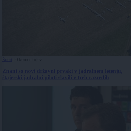
Šport
|
0 komentarjev
Znani so novi državni prvaki v jadralnem letenju,
štajerski jadralni piloti slavili v treh razredih