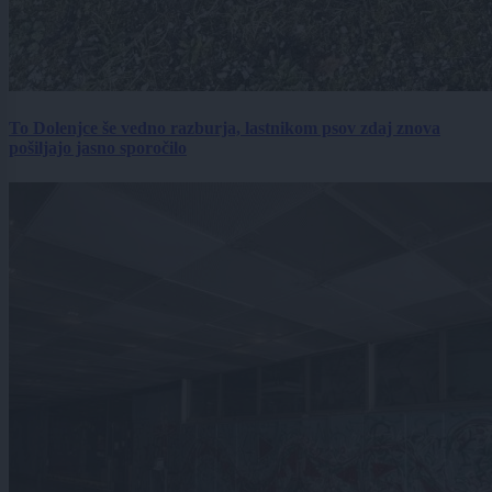
To Dolenjce še vedno razburja, lastnikom psov zdaj znova
pošiljajo jasno sporočilo