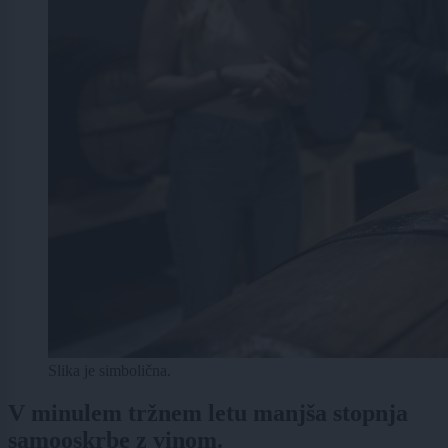
Slika je simbolična.
V minulem tržnem letu manjša stopnja
samooskrbe z vinom.