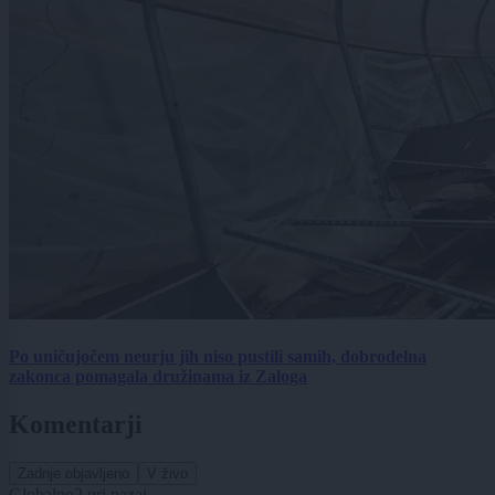
Po uničujočem neurju jih niso pustili samih, dobrodelna
zakonca pomagala družinama iz Zaloga
Komentarji
Zadnje objavljeno
V živo
Globalno
2 uri nazaj