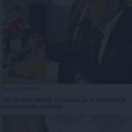
Šport
|
3 komentarjev
NK Maribor potrdil: Bojan Ban po dveh desetletjih
zapušča mesto direktorja