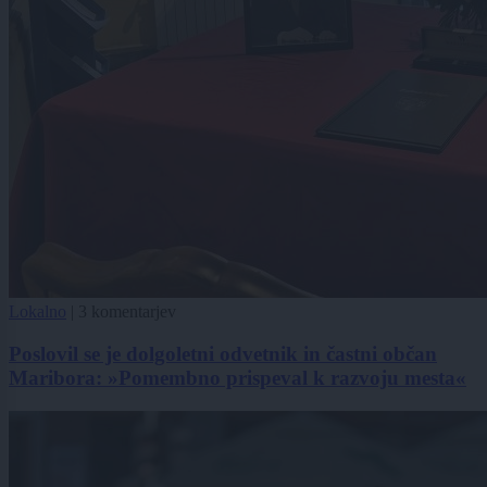
Lokalno
|
3 komentarjev
Poslovil se je dolgoletni odvetnik in častni občan
Maribora: »Pomembno prispeval k razvoju mesta«