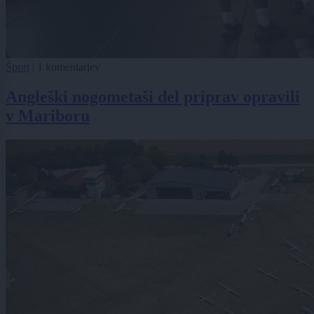
Šport
|
1 komentarjev
Angleški nogometaši del priprav opravili
v Mariboru