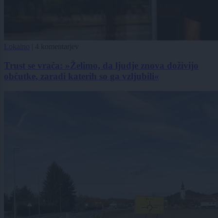
Lokalno
|
4 komentarjev
Trust se vrača: »Želimo, da ljudje znova doživijo
občutke, zaradi katerih so ga vzljubili«