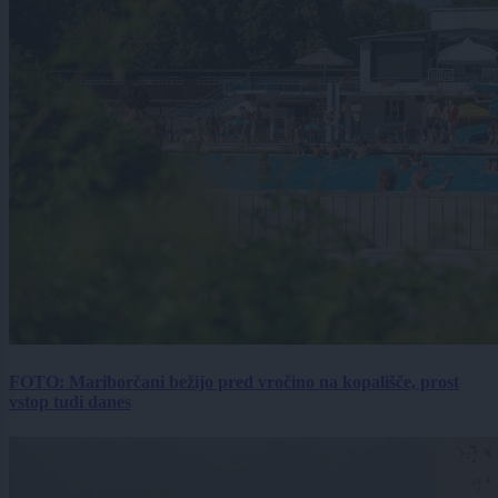
FOTO: Mariborčani bežijo pred vročino na kopališče, prost
vstop tudi danes