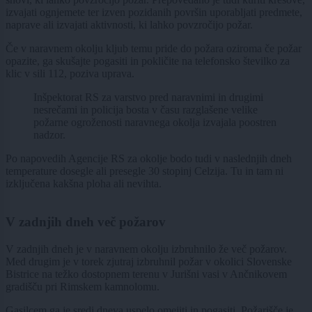
izvajati ognjemete ter izven pozidanih površin uporabljati predmete,
naprave ali izvajati aktivnosti, ki lahko povzročijo požar.
Če v naravnem okolju kljub temu pride do požara oziroma če požar
opazite, ga skušajte pogasiti in pokličite na telefonsko številko za
klic v sili 112, poziva uprava.
Inšpektorat RS za varstvo pred naravnimi in drugimi
nesrečami in policija bosta v času razglašene velike
požarne ogroženosti naravnega okolja izvajala poostren
nadzor.
Po napovedih Agencije RS za okolje bodo tudi v naslednjih dneh
temperature dosegle ali presegle 30 stopinj Celzija. Tu in tam ni
izključena kakšna ploha ali nevihta.
V zadnjih dneh več požarov
V zadnjih dneh je v naravnem okolju izbruhnilo že več požarov.
Med drugim je v torek zjutraj izbruhnil požar v okolici Slovenske
Bistrice na težko dostopnem terenu v Jurišni vasi v Ančnikovem
gradišču pri Rimskem kamnolomu.
Gasilcem ga je sredi dneva uspelo omejiti in pogasiti. Požarišče je