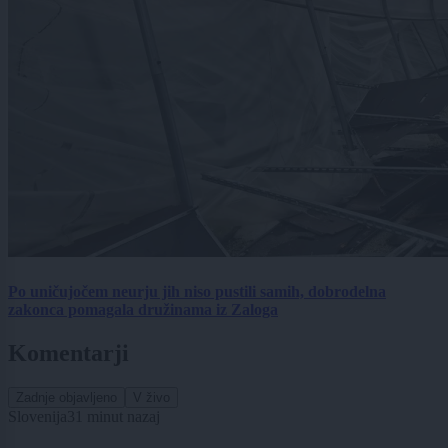
Po uničujočem neurju jih niso pustili samih, dobrodelna
zakonca pomagala družinama iz Zaloga
Komentarji
Zadnje objavljeno
V živo
Slovenija
31 minut nazaj