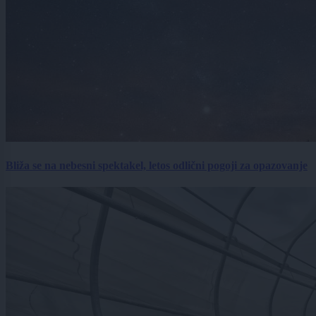
Bliža se na nebesni spektakel, letos odlični pogoji za opazovanje