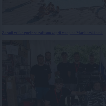
Zaradi velike gneče so začasno zaprli vstop na Mariborski otok