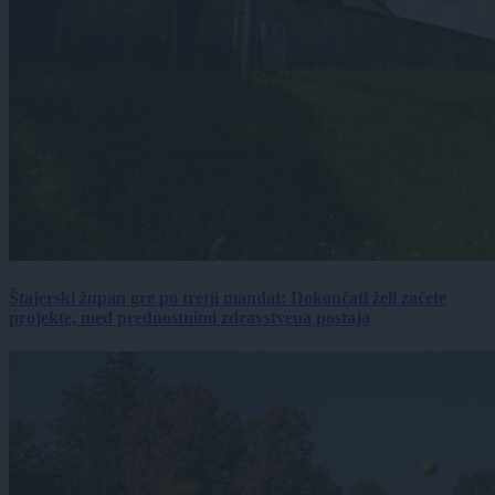
Štajerski župan gre po tretji mandat: Dokončati želi začete
projekte, med prednostnimi zdravstvena postaja