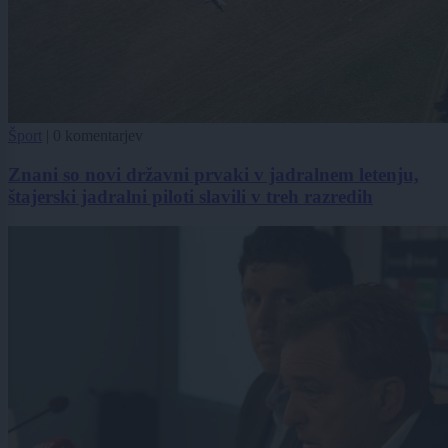
Šport
|
0 komentarjev
Znani so novi državni prvaki v jadralnem letenju,
štajerski jadralni piloti slavili v treh razredih