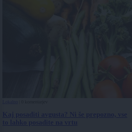
Lokalno
|
0 komentarjev
Kaj posaditi avgusta? Ni še prepozno, vse
to lahko posadite na vrtu