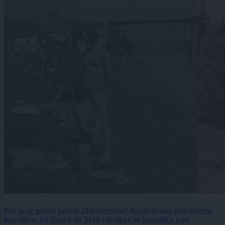
Kje so se nekoč kopali Mariborčani? Razkrivamo pozabljena
kopališča, od Drave do Treh ribnikov in kopališča pod