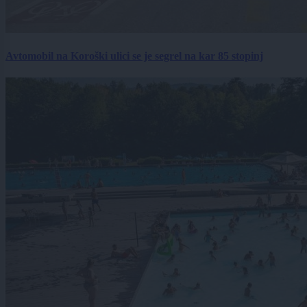
Avtomobil na Koroški ulici se je segrel na kar 85 stopinj