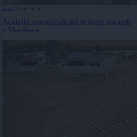
Šport
|
1 komentarjev
Angleški nogometaši del priprav opravili
v Mariboru