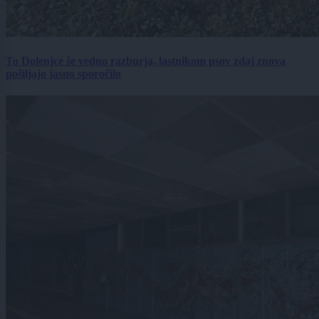
To Dolenjce še vedno razburja, lastnikom psov zdaj znova
pošiljajo jasno sporočilo