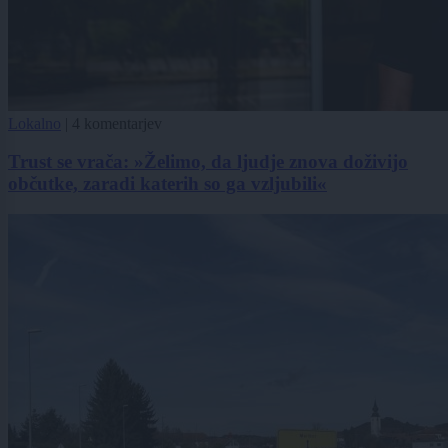
Lokalno
|
4 komentarjev
Trust se vrača: »Želimo, da ljudje znova doživijo
občutke, zaradi katerih so ga vzljubili«