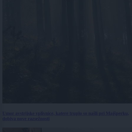
Umor avstrijske vplivnice, katere truplo so našli pri Majšperku,
dobiva nove razsežnosti