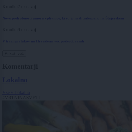
Kronika
7 ur nazaj
Nove podrobnosti umora vplivnice, ki so jo našli zakopano na Štajerskem
Kronika
9 ur nazaj
V trčenju vlakov na Hrvaškem več poškodovanih
Prikaži več
Komentarji
Lokalno
Vse v Lokalno
#VRTNINASVETI