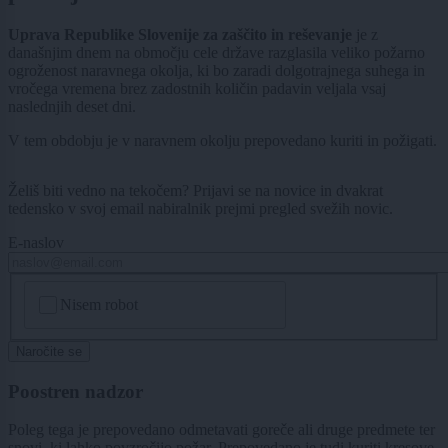
Uprava Republike Slovenije za zaščito in reševanje
je z
današnjim dnem na območju cele države razglasila veliko požarno
ogroženost naravnega okolja, ki bo zaradi dolgotrajnega suhega in
vročega vremena brez zadostnih količin padavin veljala vsaj
naslednjih deset dni.
V tem obdobju je v naravnem okolju prepovedano kuriti in požigati.
Želiš biti vedno na tekočem? Prijavi se na novice in dvakrat
tedensko v svoj email nabiralnik prejmi pregled svežih novic.
E-naslov
CAPTCHA
Nisem robot
Naročite se
Poostren nadzor
Poleg tega je prepovedano odmetavati goreče ali druge predmete ter
snovi, ki lahko povzročijo požar. Prepovedano je tudi kuriti kresove,