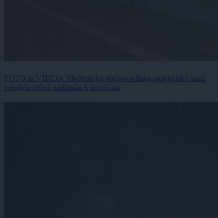
FOTO in VIDEO: Medtem ko občina odlaša, podjetniki sami
rešujejo ugled podhoda Ajdovščina