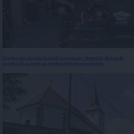
Mariborski študenti izdelali povsem nov električni dirkalnik,
predstavili ga bodo na mednarodnem tekmovanju