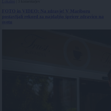
Lokalno
|
3 komentarjev
FOTO in VIDEO: Na zdravje! V Mariboru
postavljali rekord za najdaljšo špricer zdravico na
svetu