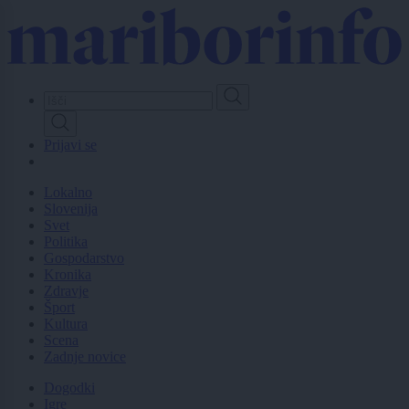
Skip
to
main
content
Prijavi se
Lokalno
Slovenija
Svet
Politika
Gospodarstvo
Kronika
Zdravje
Šport
Kultura
Scena
Zadnje novice
Dogodki
Igre