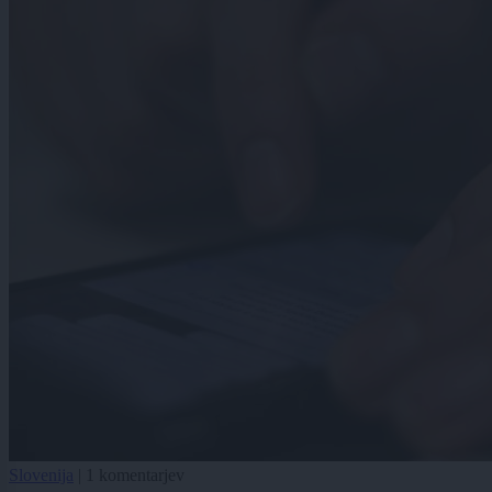
Slovenija
|
1 komentarjev