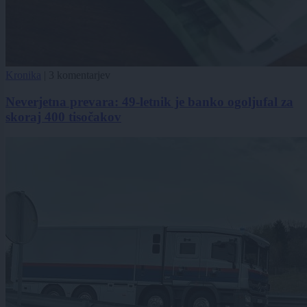
Kronika
|
3 komentarjev
Neverjetna prevara: 49-letnik je banko ogoljufal za
skoraj 400 tisočakov