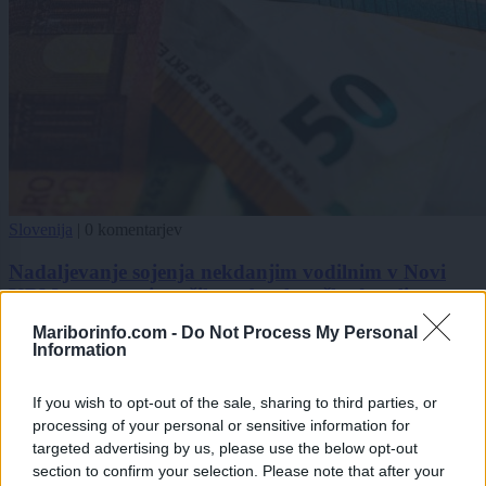
Slovenija
|
0 komentarjev
Nadaljevanje sojenja nekdanjim vodilnim v Novi
KBM, po mnenju tožilstva banko oškodovali za
dobrih 25 milijonov evrov
Mariborinfo.com -
Do Not Process My Personal
Information
1
2
3
If you wish to opt-out of the sale, sharing to third parties, or
processing of your personal or sensitive information for
targeted advertising by us, please use the below opt-out
section to confirm your selection. Please note that after your
Zadnje objavljeno
V živo