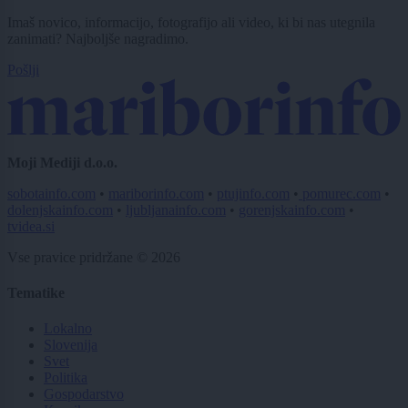
Imaš novico, informacijo, fotografijo ali video, ki bi nas utegnila
zanimati? Najboljše nagradimo.
Pošlji
Moji Mediji d.o.o.
sobotainfo.com
•
mariborinfo.com
•
ptujinfo.com
•
pomurec.com
•
dolenjskainfo.com
•
ljubljanainfo.com
•
gorenjskainfo.com
•
tvidea.si
Vse pravice pridržane © 2026
Tematike
Lokalno
Slovenija
Svet
Politika
Gospodarstvo