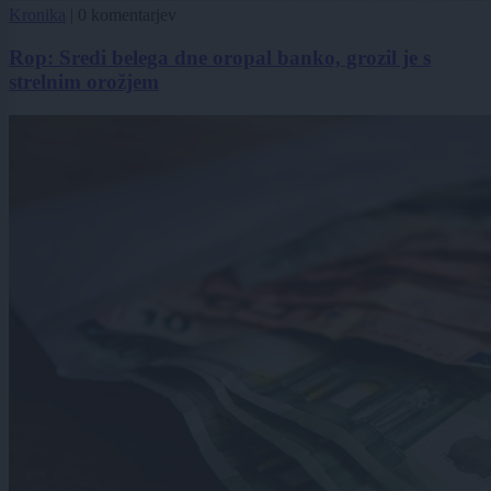
Kronika
|
0 komentarjev
Rop: Sredi belega dne oropal banko, grozil je s
strelnim orožjem