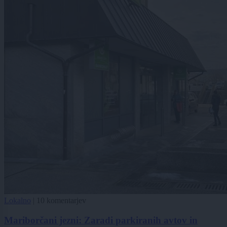
Lokalno
|
10 komentarjev
Mariborčani jezni: Zaradi parkiranih avtov in