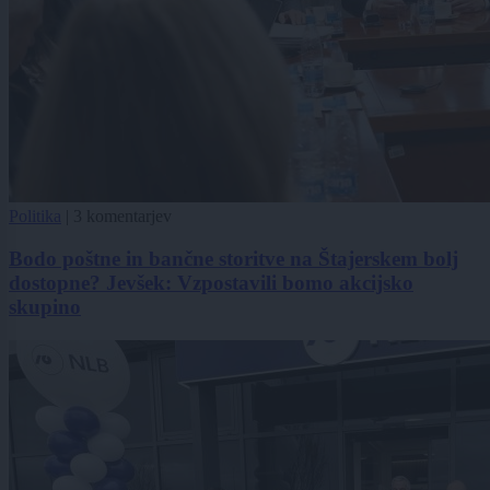
Politika
|
3 komentarjev
Bodo poštne in bančne storitve na Štajerskem bolj
dostopne? Jevšek: Vzpostavili bomo akcijsko
skupino