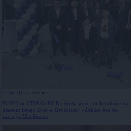
Lokalno
|
8 komentarjev
FOTO in VIDEO: NLB odprla prvo poslovalnico na
desnem bregu Drave, Brodnjak: »Želimo biti del
razvoja Maribora«