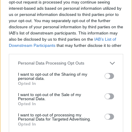
opt-out request is processed you may continue seeing
Scena
14 minut nazaj
interest-based ads based on personal information utilized by
us or personal information disclosed to third parties prior to
Ta znamenja naj danes pazijo, kaj govorijo, Merkur lahko povzroči zaplete
your opt-out. You may separately opt-out of the further
Lokalno
3 ure nazaj
disclosure of your personal information by third parties on the
IAB’s list of downstream participants. This information may
Maribor dobiva novo kolesarsko povezavo, dela naj bi se začela že
also be disclosed by us to third parties on the
IAB’s List of
septembra
Prijavi se na cajtng
Downstream Participants
that may further disclose it to other
third parties.
Slovenija
11 ur nazaj
Personal Data Processing Opt Outs
Le še avgusta lahko mnogi Slovenci izkoristijo višjo pomoč države
I want to opt-out of the Sharing of my
Lokalno
14 ur nazaj
personal data.
Opted In
Kaj posaditi avgusta? Ni še prepozno, vse to lahko posadite na vrtu
I want to opt-out of the Sale of my
Personal Data.
Globalno
16 ur nazaj
Opted In
Tako visoke prometne kazni vam lahko napišejo hrvaški policisti
I want to opt-out of processing my
Personal Data for Targeted Advertising.
Globalno
17 ur nazaj
Opted In