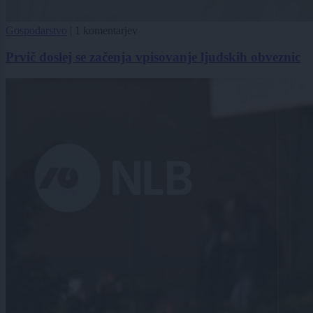
Gospodarstvo
|
1 komentarjev
Prvič doslej se začenja vpisovanje ljudskih obveznic