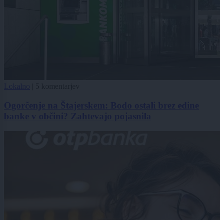
Lokalno
|
5 komentarjev
Ogorčenje na Štajerskem: Bodo ostali brez edine
banke v občini? Zahtevajo pojasnila