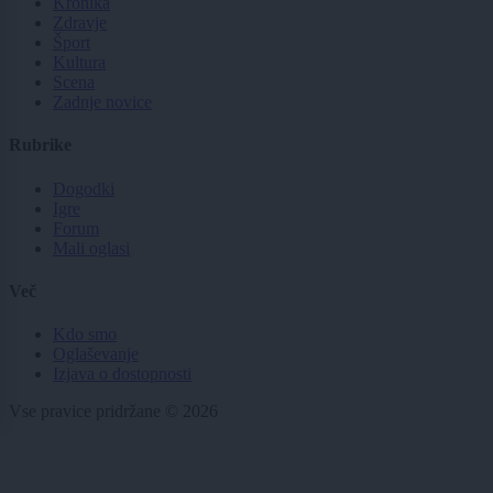
Kronika
Zdravje
Šport
Kultura
Scena
Zadnje novice
Rubrike
Dogodki
Igre
Forum
Mali oglasi
Več
Kdo smo
Oglaševanje
Izjava o dostopnosti
Vse pravice pridržane © 2026