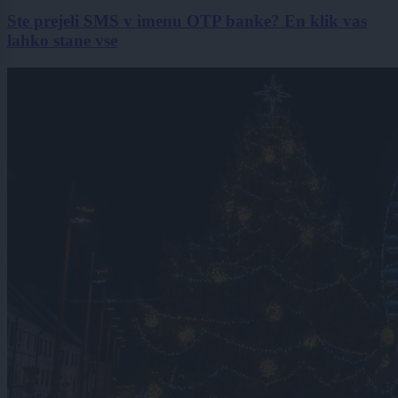
Ste prejeli SMS v imenu OTP banke? En klik vas
lahko stane vse