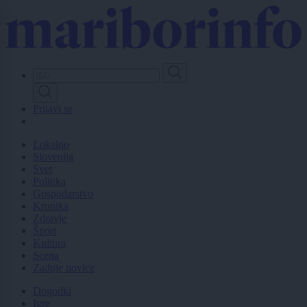
Skip
to
main
content
Prijavi se
Lokalno
Slovenija
Svet
Politika
Gospodarstvo
Kronika
Zdravje
Šport
Kultura
Scena
Zadnje novice
Dogodki
Igre