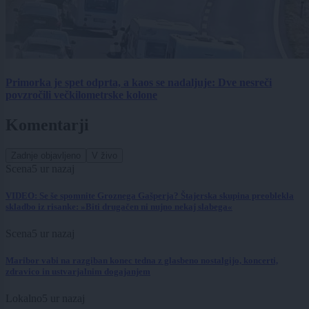
Primorka je spet odprta, a kaos se nadaljuje: Dve nesreči
povzročili večkilometrske kolone
Komentarji
Zadnje objavljeno
V živo
Scena
5 ur nazaj
VIDEO: Se še spomnite Groznega Gašperja? Štajerska skupina preoblekla
skladbo iz risanke: »Biti drugačen ni nujno nekaj slabega«
Scena
5 ur nazaj
Maribor vabi na razgiban konec tedna z glasbeno nostalgijo, koncerti,
zdravico in ustvarjalnim dogajanjem
Lokalno
5 ur nazaj