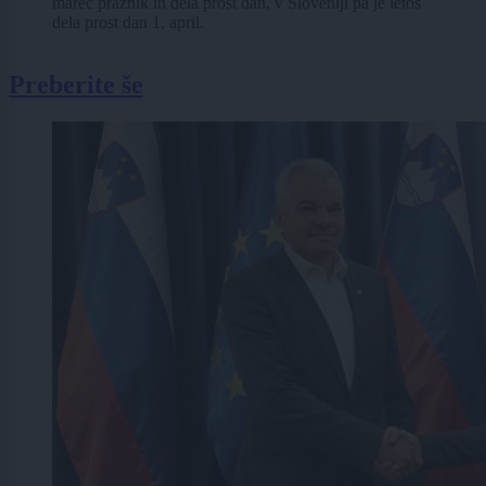
marec praznik in dela prost dan, v Sloveniji pa je letos
dela prost dan 1. april.
Preberite še