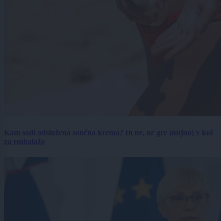
Kam sodi odslužena sončna krema? In ne, ne gre (nujno) v koš
za embalažo