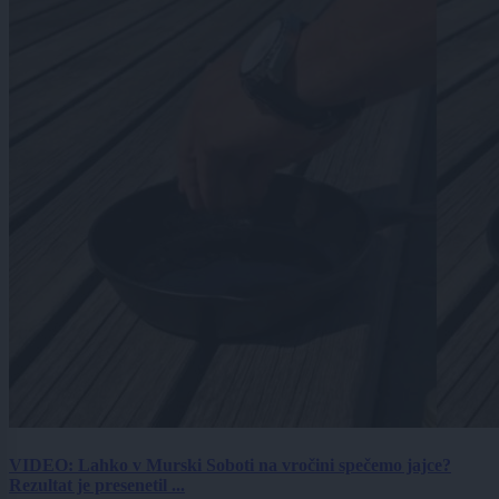
VIDEO: Lahko v Murski Soboti na vročini spečemo jajce?
Rezultat je presenetil ...