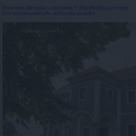
Pitno vodo jim vozijo s cisternami: V delu Maribora še vedno
brez javnega vodovoda, občina odprla malho