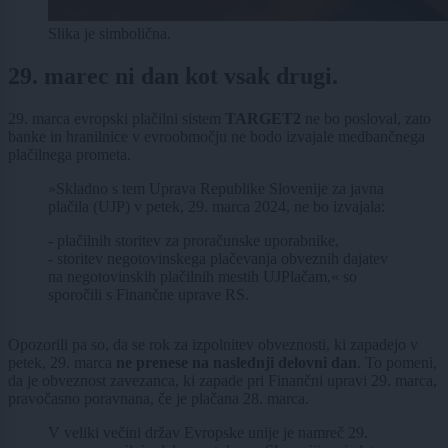
Slika je simbolična.
29. marec ni dan kot vsak drugi.
29. marca evropski plačilni sistem
TARGET2
ne bo posloval, zato
banke in hranilnice v evroobmočju ne bodo izvajale medbančnega
plačilnega prometa.
»Skladno s tem Uprava Republike Slovenije za javna
plačila (UJP) v petek, 29. marca 2024, ne bo izvajala:
- plačilnih storitev za proračunske uporabnike,
- storitev negotovinskega plačevanja obveznih dajatev
na negotovinskih plačilnih mestih UJPlačam,« so
sporočili s Finančne uprave RS.
Opozorili pa so, da se rok za izpolnitev obveznosti, ki zapadejo v
petek, 29. marca
ne prenese na naslednji delovni dan
. To pomeni,
da je obveznost zavezanca, ki zapade pri Finančni upravi 29. marca,
pravočasno poravnana, če je plačana 28. marca.
V veliki večini držav Evropske unije je namreč 29.