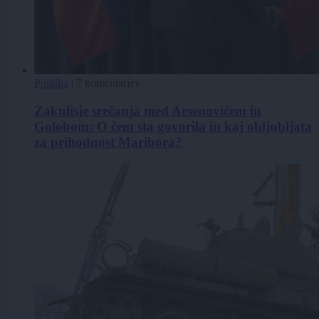
Politika
|
7 komentarjev
Zakulisje srečanja med Arsenovičem in
Golobom: O čem sta govorila in kaj obljubljata
za prihodnost Maribora?