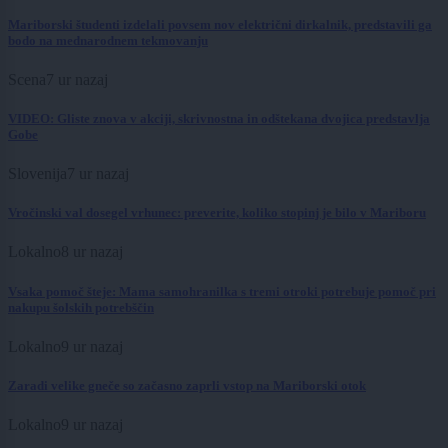
Mariborski študenti izdelali povsem nov električni dirkalnik, predstavili ga
bodo na mednarodnem tekmovanju
Scena
7 ur nazaj
VIDEO: Gliste znova v akciji, skrivnostna in odštekana dvojica predstavlja
Gobe
Slovenija
7 ur nazaj
Vročinski val dosegel vrhunec: preverite, koliko stopinj je bilo v Mariboru
Lokalno
8 ur nazaj
Vsaka pomoč šteje: Mama samohranilka s tremi otroki potrebuje pomoč pri
nakupu šolskih potrebščin
Lokalno
9 ur nazaj
Zaradi velike gneče so začasno zaprli vstop na Mariborski otok
Lokalno
9 ur nazaj