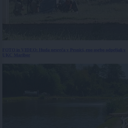
FOTO in VIDEO: Huda nesreča v Pesnici, eno osebo odpeljali v
UKC Maribor