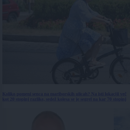
Koliko pomeni senca na mariborskih ulicah? Na isti lokaciji več
kot 20 stopinj razlike, sedež kolesa se je segrel na kar 70 stopinj