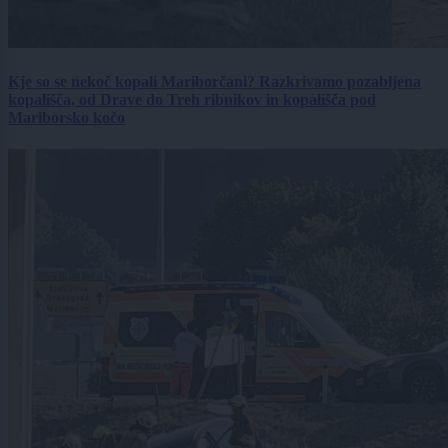
Kje so se nekoč kopali Mariborčani? Razkrivamo pozabljena
kopališča, od Drave do Treh ribnikov in kopališča pod
Mariborsko kočo