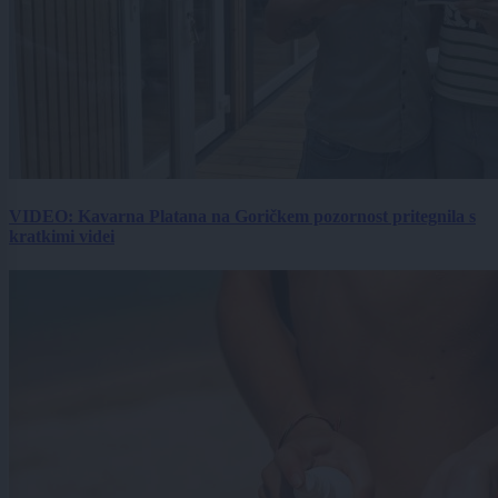
VIDEO: Kavarna Platana na Goričkem pozornost pritegnila s
kratkimi videi