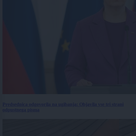
Predsednica odgovorila na ugibanja: Objavila vse tri strani
odpustnega pisma