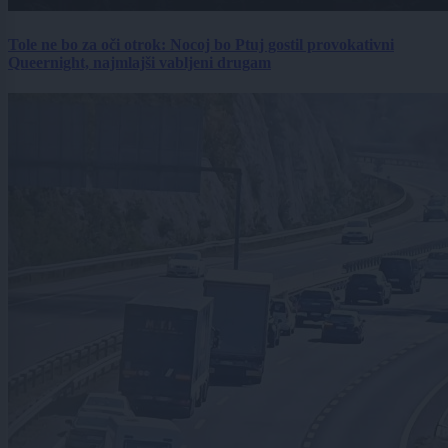
Tole ne bo za oči otrok: Nocoj bo Ptuj gostil provokativni
Queernight, najmlajši vabljeni drugam