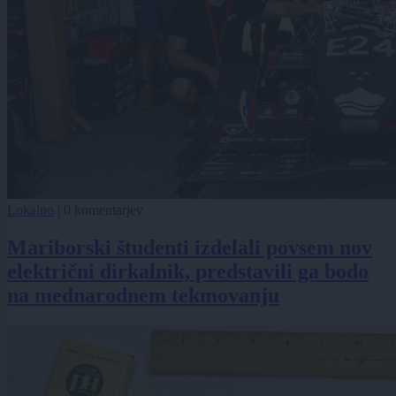
Lokalno
|
0 komentarjev
Mariborski študenti izdelali povsem nov
električni dirkalnik, predstavili ga bodo
na mednarodnem tekmovanju