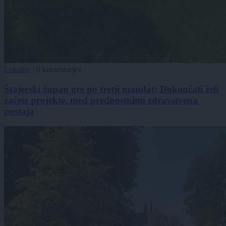
Lokalno
|
0 komentarjev
Štajerski župan gre po tretji mandat: Dokončati želi
začete projekte, med prednostnimi zdravstvena
postaja