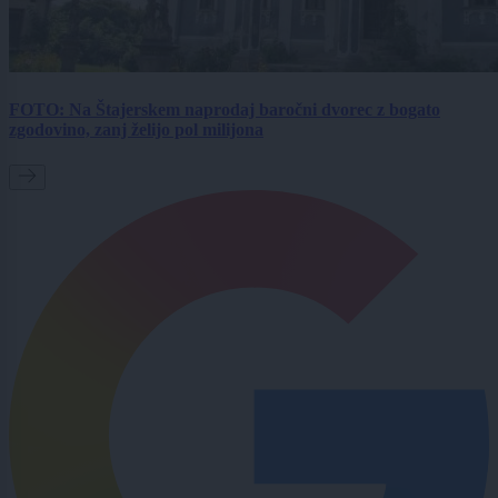
FOTO: Na Štajerskem naprodaj baročni dvorec z bogato
zgodovino, zanj želijo pol milijona