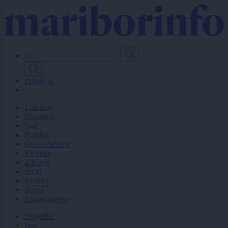
Skip
to
main
content
Prijavi se
Lokalno
Slovenija
Svet
Politika
Gospodarstvo
Kronika
Zdravje
Šport
Kultura
Scena
Zadnje novice
Dogodki
Igre