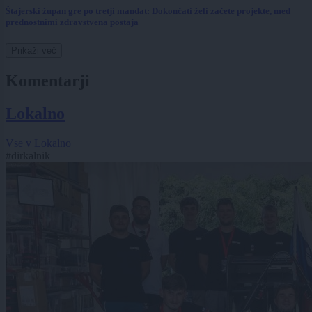
Štajerski župan gre po tretji mandat: Dokončati želi začete projekte, med
prednostnimi zdravstvena postaja
Prikaži več
Komentarji
Lokalno
Vse v Lokalno
#dirkalnik