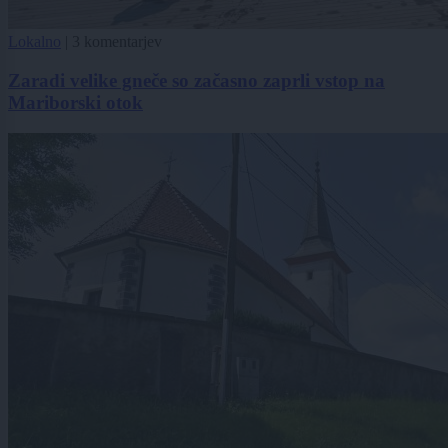
Lokalno
|
3 komentarjev
Zaradi velike gneče so začasno zaprli vstop na
Mariborski otok