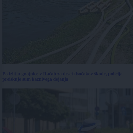
Po izlitju gnojnice v Račah za deset tisočakov škode, policija
preiskuje sum kaznivega dejanja