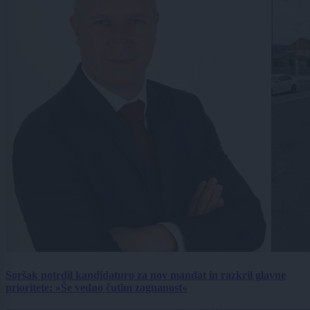
Soršak potrdil kandidaturo za nov mandat in razkril glavne
prioritete: »Še vedno čutim zagnanost«