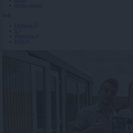
plačilni promet
Deli
Facebook
X
WhatsApp
Pošlji