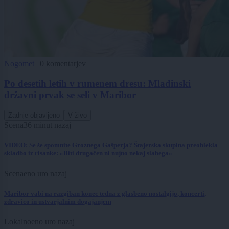
Nogomet
|
0 komentarjev
Po desetih letih v rumenem dresu: Mladinski
državni prvak se seli v Maribor
Zadnje objavljeno
V živo
Scena
36 minut nazaj
VIDEO: Se še spomnite Groznega Gašperja? Štajerska skupina preoblekla
skladbo iz risanke: »Biti drugačen ni nujno nekaj slabega«
Scena
eno uro nazaj
Maribor vabi na razgiban konec tedna z glasbeno nostalgijo, koncerti,
zdravico in ustvarjalnim dogajanjem
Lokalno
eno uro nazaj