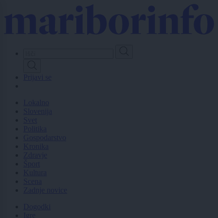
Skip
to
main
content
Prijavi se
Lokalno
Slovenija
Svet
Politika
Gospodarstvo
Kronika
Zdravje
Šport
Kultura
Scena
Zadnje novice
Dogodki
Igre