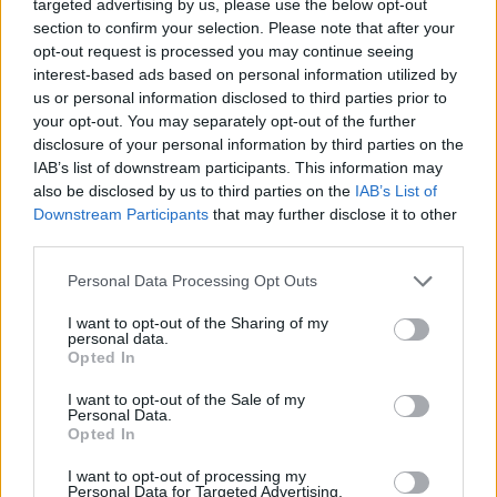
targeted advertising by us, please use the below opt-out
Moji Mediji d.o.o.
section to confirm your selection. Please note that after your
sobotainfo.com
•
mariborinfo.com
•
ptujinfo.com
•
pomurec.com
•
opt-out request is processed you may continue seeing
dolenjskainfo.com
•
ljubljanainfo.com
•
gorenjskainfo.com
•
interest-based ads based on personal information utilized by
tvidea.si
us or personal information disclosed to third parties prior to
your opt-out. You may separately opt-out of the further
Vse pravice pridržane © 2026
disclosure of your personal information by third parties on the
IAB’s list of downstream participants. This information may
Tematike
also be disclosed by us to third parties on the
IAB’s List of
Prijavi se na cajtng
Downstream Participants
that may further disclose it to other
Lokalno
Slovenija
third parties.
Svet
Politika
Personal Data Processing Opt Outs
Gospodarstvo
Kronika
I want to opt-out of the Sharing of my
Zdravje
personal data.
Šport
Opted In
Kultura
Scena
I want to opt-out of the Sale of my
Zadnje novice
Personal Data.
Opted In
Rubrike
I want to opt-out of processing my
Personal Data for Targeted Advertising.