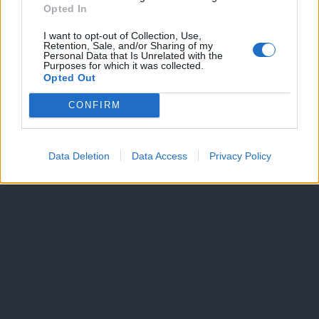
Dogodki
Opted In
Igre
Forum
I want to opt-out of Collection, Use,
Mali oglasi
Retention, Sale, and/or Sharing of my
Personal Data that Is Unrelated with the
Purposes for which it was collected.
Več
Opted Out
Kdo smo
CONFIRM
Oglaševanje
Izjava o dostopnosti
Vse pravice pridržane © 2026
Data Deletion
Data Access
Privacy Policy