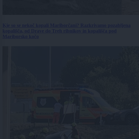
Kje so se nekoč kopali Mariborčani? Razkrivamo pozabljena
kopališča, od Drave do Treh ribnikov in kopališča pod
Mariborsko kočo