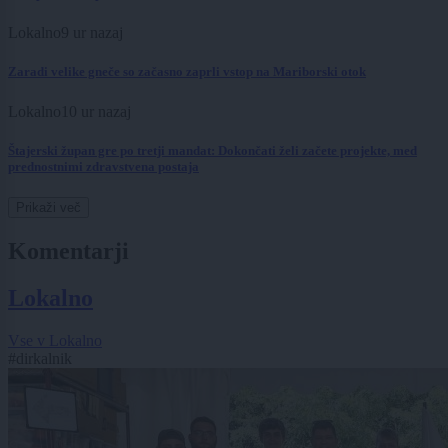
Lokalno
9 ur nazaj
Zaradi velike gneče so začasno zaprli vstop na Mariborski otok
Lokalno
10 ur nazaj
Štajerski župan gre po tretji mandat: Dokončati želi začete projekte, med
prednostnimi zdravstvena postaja
Prikaži več
Komentarji
Lokalno
Vse v Lokalno
#dirkalnik