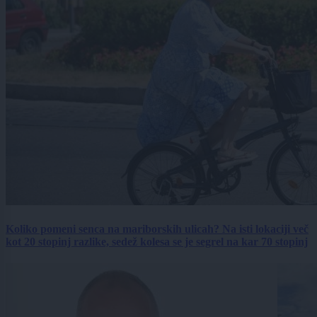
Koliko pomeni senca na mariborskih ulicah? Na isti lokaciji več
kot 20 stopinj razlike, sedež kolesa se je segrel na kar 70 stopinj