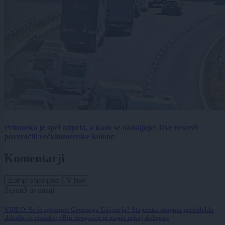
Primorka je spet odprta, a kaos se nadaljuje: Dve nesreči
povzročili večkilometrske kolone
Komentarji
Zadnje objavljeno
V živo
Scena
5 ur nazaj
VIDEO: Se še spomnite Groznega Gašperja? Štajerska skupina preoblekla
skladbo iz risanke: »Biti drugačen ni nujno nekaj slabega«