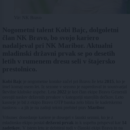
Vir: NK Bravo
Nogometni talent Kobi Bajc, dolgoletni
član NK Bravo, bo svojo kariero
nadaljeval pri NK Maribor. Aktualni
mladinski državni prvak se po desetih
letih v rumenem dresu seli v štajersko
prestolnico.
Kobi Bajc
je nogometne korake začel pri Bravu že leta
2015
, ko je
imel komaj osem let. Iz sezone v sezono je napredoval in soustvarjal
številne klubske uspehe. Leta
2022
je kot član ekipe Bravo Generali
osvojil naslov državnih prvakov v kategoriji starejših dečkov. Leto
kasneje je bil z ekipo Bravo OTP banka zelo blizu še kadetskemu
naslovu – a jih je na zadnji tekmi prehitel prav
Maribor
.
Vrhunec dosedanje kariere je dosegel v lanski sezoni, ko je z
mladinsko ekipo postal
državni prvak
in k uspehu prispeval kar
14
zadetkov
. V istem letu je debitiral tudi v članski ekipi Brava in na