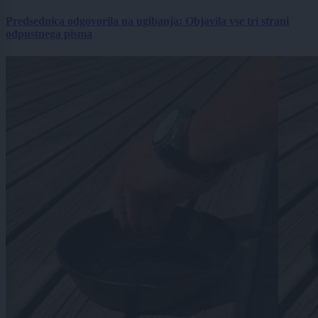
Predsednica odgovorila na ugibanja: Objavila vse tri strani
odpustnega pisma