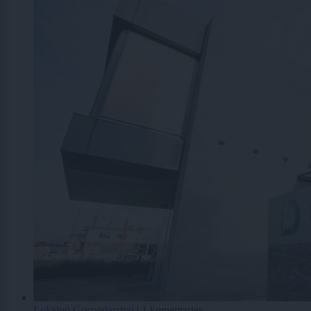
Lokalno
Gospodarstvo
|
1 komentarjev