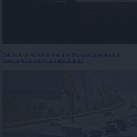
Tole ne bo za oči otrok: Nocoj bo Ptuj gostil provokativni
Queernight, najmlajši vabljeni drugam