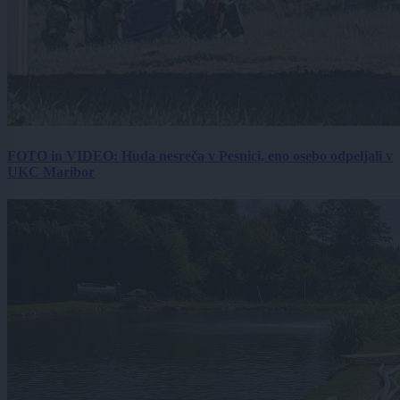
FOTO in VIDEO: Huda nesreča v Pesnici, eno osebo odpeljali v
UKC Maribor