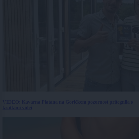
VIDEO: Kavarna Platana na Goričkem pozornost pritegnila s
kratkimi videi