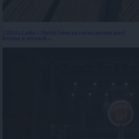
VIDEO: Lahko v Murski Soboti na vročini spečemo jajce?
Rezultat je presenetil ...