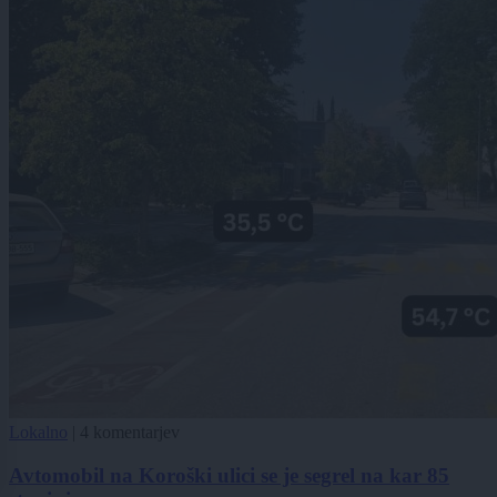
Lokalno
|
4 komentarjev
Avtomobil na Koroški ulici se je segrel na kar 85