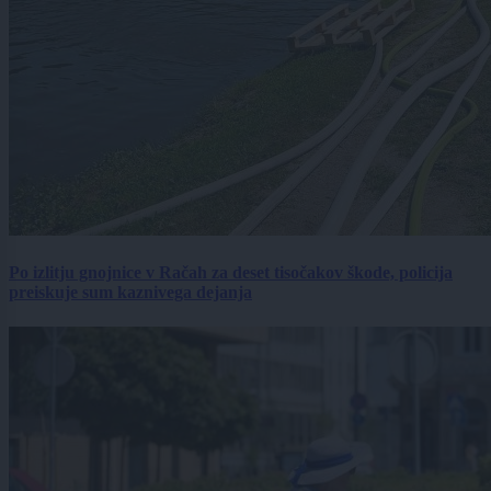
Po izlitju gnojnice v Račah za deset tisočakov škode, policija
preiskuje sum kaznivega dejanja