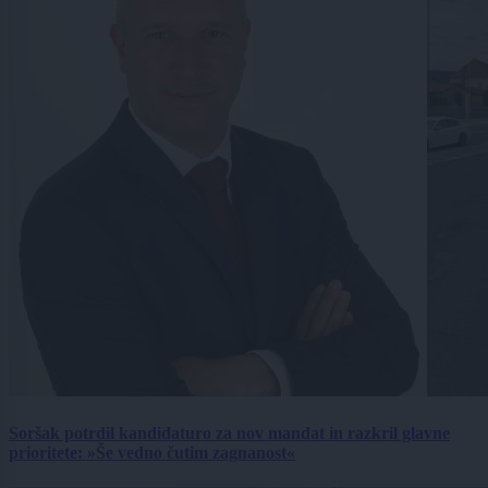
Soršak potrdil kandidaturo za nov mandat in razkril glavne
prioritete: »Še vedno čutim zagnanost«