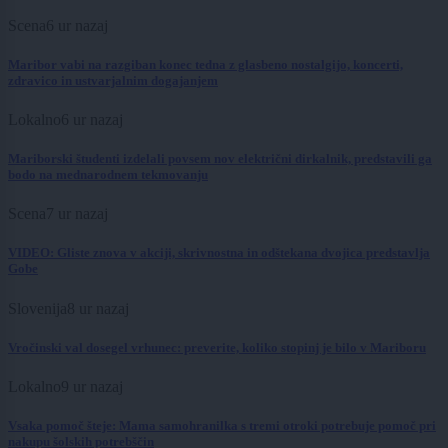
Scena
6 ur nazaj
Maribor vabi na razgiban konec tedna z glasbeno nostalgijo, koncerti,
zdravico in ustvarjalnim dogajanjem
Lokalno
6 ur nazaj
Mariborski študenti izdelali povsem nov električni dirkalnik, predstavili ga
bodo na mednarodnem tekmovanju
Scena
7 ur nazaj
VIDEO: Gliste znova v akciji, skrivnostna in odštekana dvojica predstavlja
Gobe
Slovenija
8 ur nazaj
Vročinski val dosegel vrhunec: preverite, koliko stopinj je bilo v Mariboru
Lokalno
9 ur nazaj
Vsaka pomoč šteje: Mama samohranilka s tremi otroki potrebuje pomoč pri
nakupu šolskih potrebščin