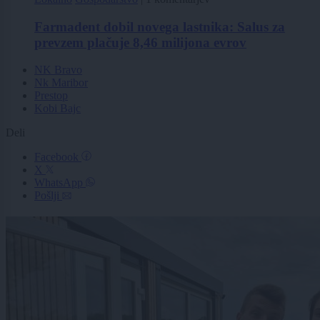
Farmadent dobil novega lastnika: Salus za
prevzem plačuje 8,46 milijona evrov
NK Bravo
Nk Maribor
Prestop
Kobi Bajc
Deli
Facebook
X
WhatsApp
Pošlji