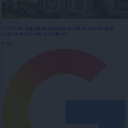
FOTO: Na Štajerskem naprodaj baročni dvorec z bogato
zgodovino, zanj želijo pol milijona