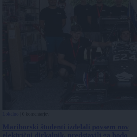
Lokalno
|
0 komentarjev
Mariborski študenti izdelali povsem nov
električni dirkalnik, predstavili ga bodo