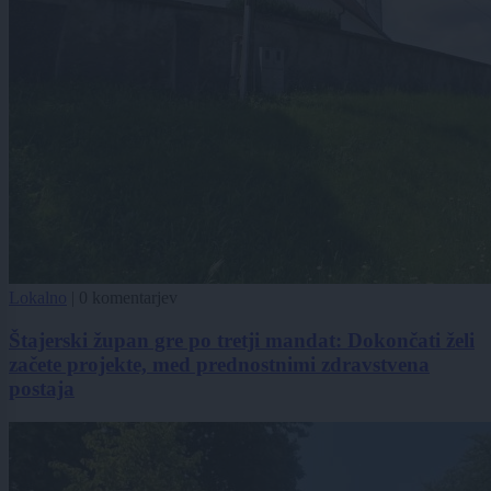
Lokalno
|
0 komentarjev
Štajerski župan gre po tretji mandat: Dokončati želi
začete projekte, med prednostnimi zdravstvena
postaja