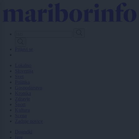
Skip
to
main
content
Prijavi se
Lokalno
Slovenija
Svet
Politika
Gospodarstvo
Kronika
Zdravje
Šport
Kultura
Scena
Zadnje novice
Dogodki
Igre