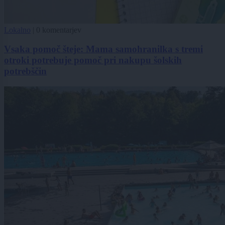
Lokalno
|
0 komentarjev
Vsaka pomoč šteje: Mama samohranilka s tremi
otroki potrebuje pomoč pri nakupu šolskih
potrebščin