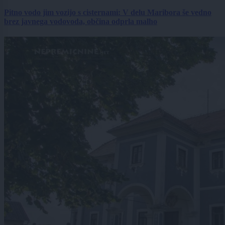
Pitno vodo jim vozijo s cisternami: V delu Maribora še vedno
brez javnega vodovoda, občina odprla malho