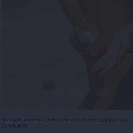
Kam sodi odslužena sončna krema? In ne, ne gre (nujno) v koš
za embalažo