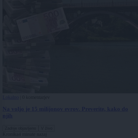
Lokalno
|
0 komentarjev
Na voljo je 15 milijonov evrov. Preverite, kako do
njih
Zadnje objavljeno
V živo
Kronika
4 minute nazaj