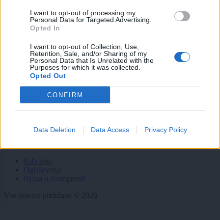
Gospodarstvo
Kronika
I want to opt-out of processing my
Personal Data for Targeted Advertising.
Zdravje
Opted In
Šport
Kultura
I want to opt-out of Collection, Use,
Scena
Retention, Sale, and/or Sharing of my
Zadnje novice
Personal Data that Is Unrelated with the
Purposes for which it was collected.
Opted Out
Rubrike
CONFIRM
Dogodki
Igre
Forum
Mali oglasi
Data Deletion
Data Access
Privacy Policy
Več
Kdo smo
Oglaševanje
Izjava o dostopnosti
Vse pravice pridržane © 2026