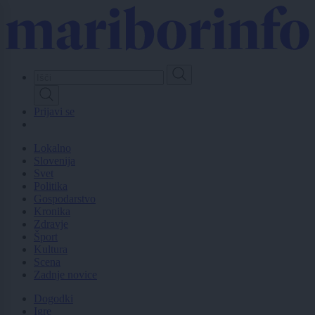
Skip
to
main
content
Prijavi se
Lokalno
Slovenija
Svet
Politika
Gospodarstvo
Kronika
Zdravje
Šport
Kultura
Scena
Zadnje novice
Dogodki
Igre