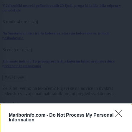
V železniški nesreči poškodovanih 25 ljudi, proga bi lahko bila odprta v
ponedeljek
Kronika
4 ure nazaj
Na Smetanovi ulici trčila kolesarja, starejša kolesarka se je hudo
poškodovala
Scena
5 ur nazaj
Jih imate tudi vi? To je preprost trik, s katerim lahko srebrne ribice
preženete iz stanovanja
Prikaži več
Želiš biti vedno na tekočem? Prijavi se na novice in dvakrat
tedensko v svoj email nabiralnik prejmi pregled svežih novic.
E-naslov
Mariborinfo.com -
Do Not Process My Personal
CAPTCHA
Information
Nisem robot