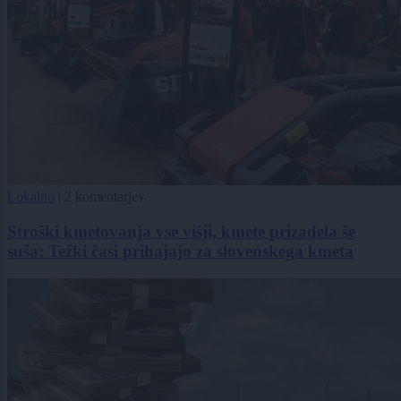
Lokalno
|
2 komentarjev
Stroški kmetovanja vse višji, kmete prizadela še
suša: Težki časi prihajajo za slovenskega kmeta