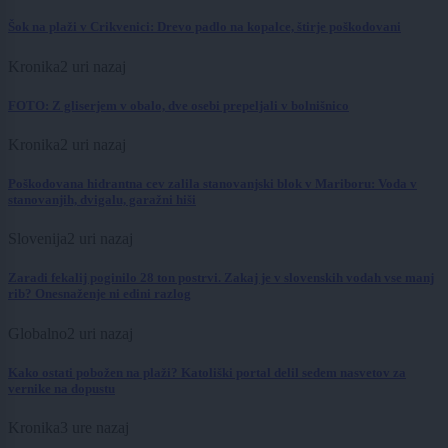
Šok na plaži v Crikvenici: Drevo padlo na kopalce, štirje poškodovani
Kronika
2 uri nazaj
FOTO: Z gliserjem v obalo, dve osebi prepeljali v bolnišnico
Kronika
2 uri nazaj
Poškodovana hidrantna cev zalila stanovanjski blok v Mariboru: Voda v
stanovanjih, dvigalu, garažni hiši
Slovenija
2 uri nazaj
Zaradi fekalij poginilo 28 ton postrvi. Zakaj je v slovenskih vodah vse manj
rib? Onesnaženje ni edini razlog
Globalno
2 uri nazaj
Kako ostati pobožen na plaži? Katoliški portal delil sedem nasvetov za
vernike na dopustu
Kronika
3 ure nazaj