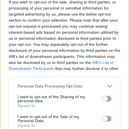
If you wish to opt-out of the sale, sharing to third parties, or
Naročite se
processing of your personal or sensitive information for
Imaš novico, informacijo, fotografijo ali video, ki bi nas utegnila
targeted advertising by us, please use the below opt-out
zanimati? Najboljše nagradimo.
section to confirm your selection. Please note that after your
opt-out request is processed you may continue seeing
Pošlji
interest-based ads based on personal information utilized by
us or personal information disclosed to third parties prior to
your opt-out. You may separately opt-out of the further
disclosure of your personal information by third parties on the
IAB’s list of downstream participants. This information may
Moji Mediji d.o.o.
also be disclosed by us to third parties on the
IAB’s List of
Prijavi se na cajtng
sobotainfo.com
•
mariborinfo.com
•
ptujinfo.com
•
pomurec.com
•
Downstream Participants
that may further disclose it to other
dolenjskainfo.com
•
ljubljanainfo.com
•
gorenjskainfo.com
•
third parties.
tvidea.si
Personal Data Processing Opt Outs
Vse pravice pridržane © 2026
I want to opt-out of the Sharing of my
Tematike
personal data.
Opted In
Lokalno
Slovenija
I want to opt-out of the Sale of my
Personal Data.
Svet
Opted In
Politika