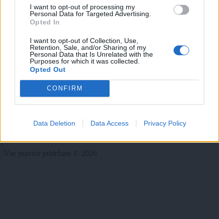
I want to opt-out of processing my
Scena
Personal Data for Targeted Advertising.
Zadnje novice
Opted In
Rubrike
I want to opt-out of Collection, Use,
Retention, Sale, and/or Sharing of my
Personal Data that Is Unrelated with the
Dogodki
Purposes for which it was collected.
Igre
Opted Out
Forum
Mali oglasi
CONFIRM
Več
Kdo smo
Data Deletion
Data Access
Privacy Policy
Oglaševanje
Izjava o dostopnosti
Vse pravice pridržane © 2026