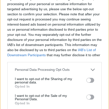
Pošlji
processing of your personal or sensitive information for
targeted advertising by us, please use the below opt-out
section to confirm your selection. Please note that after your
opt-out request is processed you may continue seeing
interest-based ads based on personal information utilized by
Moji Mediji d.o.o.
us or personal information disclosed to third parties prior to
your opt-out. You may separately opt-out of the further
sobotainfo.com
•
mariborinfo.com
•
ptujinfo.com
•
pomurec.com
•
disclosure of your personal information by third parties on the
dolenjskainfo.com
•
ljubljanainfo.com
•
gorenjskainfo.com
•
IAB’s list of downstream participants. This information may
tvidea.si
also be disclosed by us to third parties on the
IAB’s List of
Prijavi se na cajtng
Vse pravice pridržane © 2026
Downstream Participants
that may further disclose it to other
third parties.
Tematike
Personal Data Processing Opt Outs
Lokalno
Slovenija
I want to opt-out of the Sharing of my
Svet
personal data.
Politika
Opted In
Gospodarstvo
Kronika
I want to opt-out of the Sale of my
Personal Data.
Zdravje
Opted In
Šport
Kultura