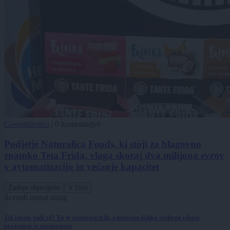
Gospodarstvo
|
0 komentarjev
Podjetje Naturalica Foods, ki stoji za blagovno
znamko Teta Frida, vlaga skoraj dva milijona evrov
v avtomatizacijo in večanje kapacitet
Zadnje objavljeno
V živo
Scena
6 minut nazaj
Jih imate tudi vi? To je preprost trik, s katerim lahko srebrne ribice
preženete iz stanovanja