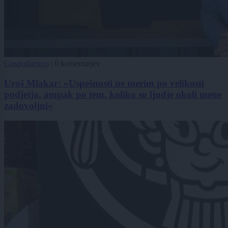
Gospodarstvo
|
0 komentarjev
Uroš Mlakar: »Uspešnosti ne merim po velikosti
podjetja, ampak po tem, koliko so ljudje okoli mene
zadovoljni«