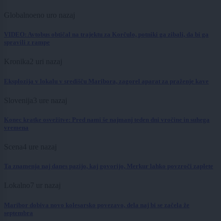
Globalno
eno uro nazaj
VIDEO: Avtobus obtičal na trajektu za Korčulo, potniki ga zibali, da bi ga
spravili z rampe
Kronika
2 uri nazaj
Eksplozija v lokalu v središču Maribora, zagorel aparat za praženje kave
Slovenija
3 ure nazaj
Konec kratke osvežitve: Pred nami še najmanj teden dni vročine in suhega
vremena
Scena
4 ure nazaj
Ta znamenja naj danes pazijo, kaj govorijo, Merkur lahko povzroči zaplete
Lokalno
7 ur nazaj
Maribor dobiva novo kolesarsko povezavo, dela naj bi se začela že
septembra