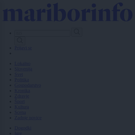
Skip
to
main
content
Prijavi se
Lokalno
Slovenija
Svet
Politika
Gospodarstvo
Kronika
Zdravje
Šport
Kultura
Scena
Zadnje novice
Dogodki
Igre