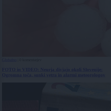
Globalno
|
0 komentarjev
FOTO in VIDEO: Neurja divjajo okoli Slovenije:
Ogromna toča, sunki vetra in alarmi meteorologov