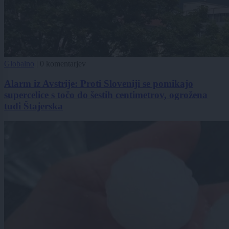
Globalno
|
0 komentarjev
Alarm iz Avstrije: Proti Sloveniji se pomikajo
supercelice s točo do šestih centimetrov, ogrožena
tudi Štajerska