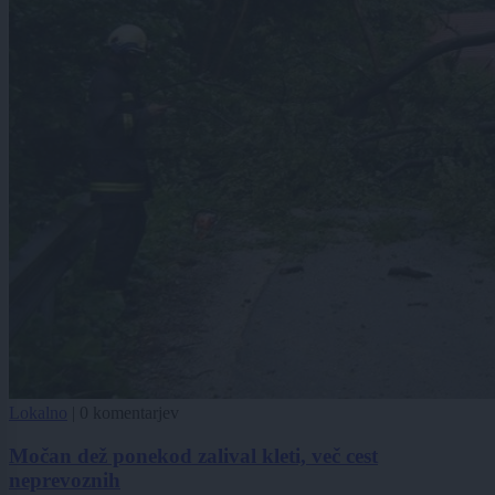
Lokalno
|
0 komentarjev
Močan dež ponekod zalival kleti, več cest
neprevoznih