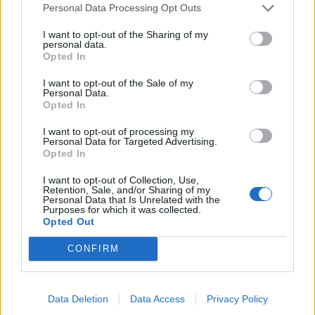
Personal Data Processing Opt Outs
UKC Maribor spreminja prometni režim, dostop do onkologije bo drugačen
I want to opt-out of the Sharing of my
personal data.
Lokalno
3 ure nazaj
Opted In
FOTO in VIDEO: Pokukali smo na gradbišče Centra Rotovž, največji izziv
I want to opt-out of the Sale of my
bo ureditev osrednjega trga
Personal Data.
Opted In
Lokalno
4 ure nazaj
I want to opt-out of processing my
Deset novih polnilnic v Mariboru, polnile bodo tudi mestne minibuse Maister
Personal Data for Targeted Advertising.
Opted In
Lokalno
4 ure nazaj
I want to opt-out of Collection, Use,
Retention, Sale, and/or Sharing of my
VIDEO: Kako na Posestvu Valdek v vročini hladijo pujske?
Personal Data that Is Unrelated with the
Purposes for which it was collected.
Opted Out
Prikaži več
Želiš biti vedno na tekočem? Prijavi se na novice in dvakrat
CONFIRM
tedensko v svoj email nabiralnik prejmi pregled svežih novic.
E-naslov
Data Deletion
Data Access
Privacy Policy