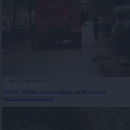
Lokalno
|
0 komentarjev
FOTO: Močan veter z dežjem po Mariboru
povzročal nevšečnosti