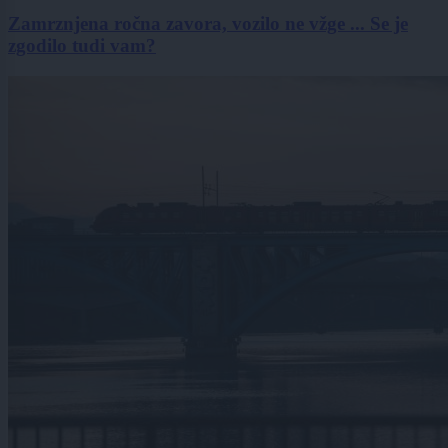
Zamrznjena ročna zavora, vozilo ne vžge ... Se je
zgodilo tudi vam?