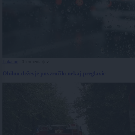
Lokalno
|
0 komentarjev
Obilno deževje povzročilo nekaj preglavic