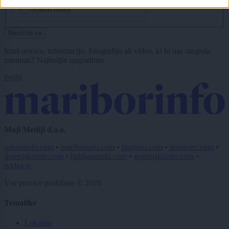
CAPTCHA
Nisem robot
Naročite se
Imaš novico, informacijo, fotografijo ali video, ki bi nas utegnila
zanimati? Najboljše nagradimo.
Pošlji
Moji Mediji d.o.o.
sobotainfo.com
•
mariborinfo.com
•
ptujinfo.com
•
pomurec.com
•
dolenjskainfo.com
•
ljubljanainfo.com
•
gorenjskainfo.com
•
tvidea.si
Vse pravice pridržane © 2026
Tematike
Lokalno