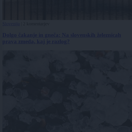
Slovenija
|
2 komentarjev
Dolgo čakanje in gneča: Na slovenskih železnicah
prava zmeda, kaj je razlog?