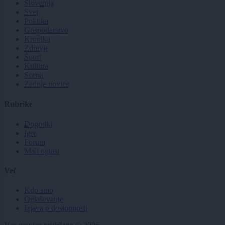
Slovenija
Svet
Politika
Gospodarstvo
Kronika
Zdravje
Šport
Kultura
Scena
Zadnje novice
Rubrike
Dogodki
Igre
Forum
Mali oglasi
Več
Kdo smo
Oglaševanje
Izjava o dostopnosti