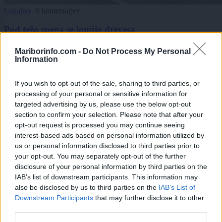
Lokalno
|
0 komentarjev
Pod težo snega se lomijo drevesa
Zadnje objavljeno
V živo
Mariborinfo.com -
Do Not Process My Personal
Information
Kronika
eno uro nazaj
Ste ga kje videli? 45-letni Mariborčan odšel neznano kam
If you wish to opt-out of the sale, sharing to third parties, or
processing of your personal or sensitive information for
Kronika
2 uri nazaj
targeted advertising by us, please use the below opt-out
section to confirm your selection. Please note that after your
Tragedija na hrvaškem otoku, v morju našli mrtvega 24-letnega Slovenca
opt-out request is processed you may continue seeing
interest-based ads based on personal information utilized by
Slovenija
2 uri nazaj
us or personal information disclosed to third parties prior to
your opt-out. You may separately opt-out of the further
Hladna fronta prinaša nevihte, ponekod grozijo tudi močnejše nevihte
disclosure of your personal information by third parties on the
okolje
2 uri nazaj
IAB’s list of downstream participants. This information may
also be disclosed by us to third parties on the
IAB’s List of
Prijavi se na cajtng
Suša prizadela velik del Slovenije: Reke upadajo, podzemne vode je vse manj
Downstream Participants
that may further disclose it to other
third parties.
Lokalno
2 uri nazaj