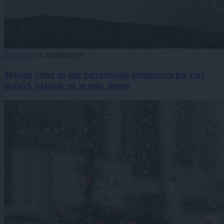
Slovenija
|
1 komentarjev
Močan veter in dež povzročata preglavice po vsej
državi, oglasile so se celo sirene