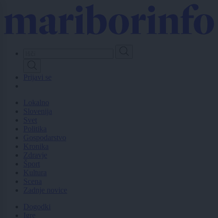
Skip
to
main
content
Prijavi se
Lokalno
Slovenija
Svet
Politika
Gospodarstvo
Kronika
Zdravje
Šport
Kultura
Scena
Zadnje novice
Dogodki
Igre