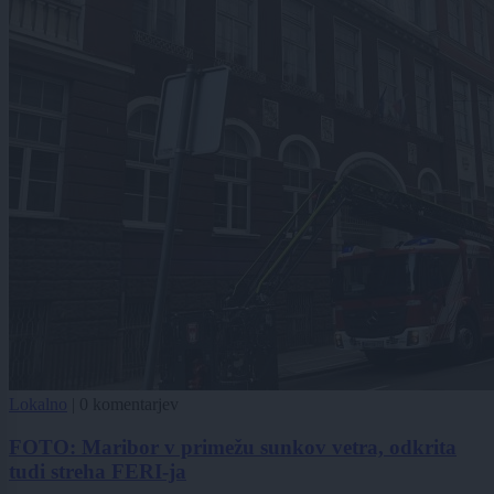
Lokalno
|
0 komentarjev
FOTO: Maribor v primežu sunkov vetra, odkrita
tudi streha FERI-ja