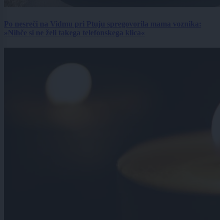
Po nesreči na Vidmu pri Ptuju spregovorila mama voznika:
»Nihče si ne želi takega telefonskega klica«