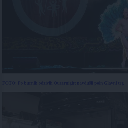
FOTO: Po burnih odzivih Queernight navdušil poln Glavni trg