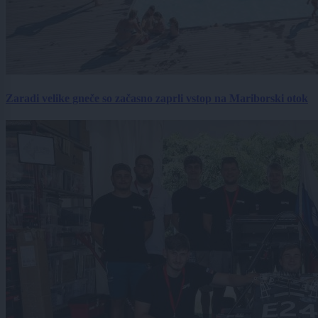
Zaradi velike gneče so začasno zaprli vstop na Mariborski otok