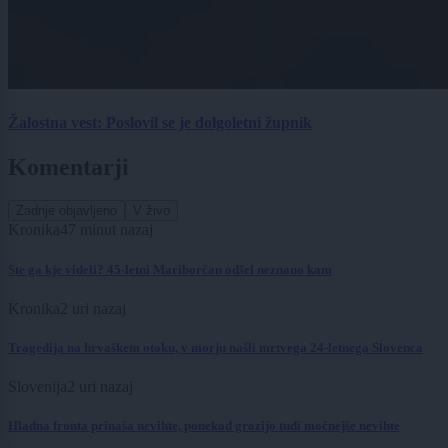
Žalostna vest: Poslovil se je dolgoletni župnik
Komentarji
Zadnje objavljeno
V živo
Kronika
47 minut nazaj
Ste ga kje videli? 45-letni Mariborčan odšel neznano kam
Kronika
2 uri nazaj
Tragedija na hrvaškem otoku, v morju našli mrtvega 24-letnega Slovenca
Slovenija
2 uri nazaj
Hladna fronta prinaša nevihte, ponekod grozijo tudi močnejše nevihte