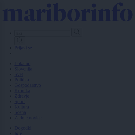
Skip
to
main
content
Prijavi se
Lokalno
Slovenija
Svet
Politika
Gospodarstvo
Kronika
Zdravje
Šport
Kultura
Scena
Zadnje novice
Dogodki
Igre