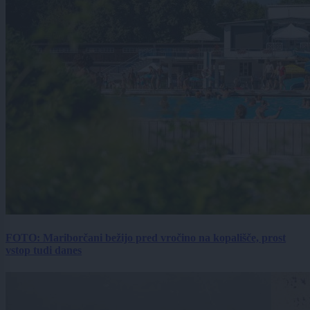
FOTO: Mariborčani bežijo pred vročino na kopališče, prost
vstop tudi danes