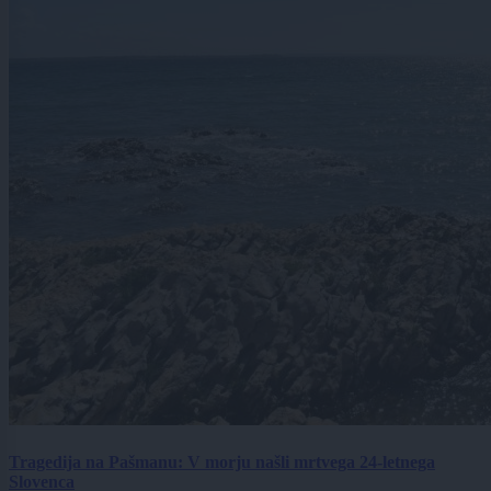
Tragedija na Pašmanu: V morju našli mrtvega 24-letnega
Slovenca