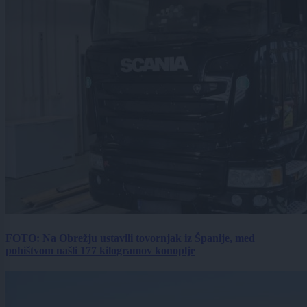
FOTO: Na Obrežju ustavili tovornjak iz Španije, med
pohištvom našli 177 kilogramov konoplje