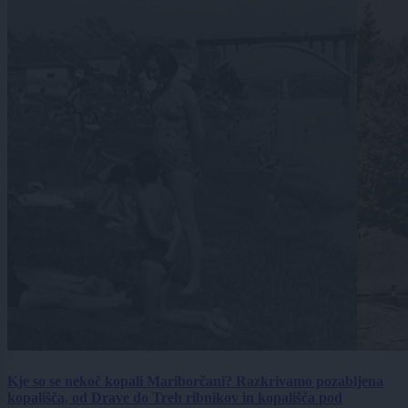
Kje so se nekoč kopali Mariborčani? Razkrivamo pozabljena
kopališča, od Drave do Treh ribnikov in kopališča pod