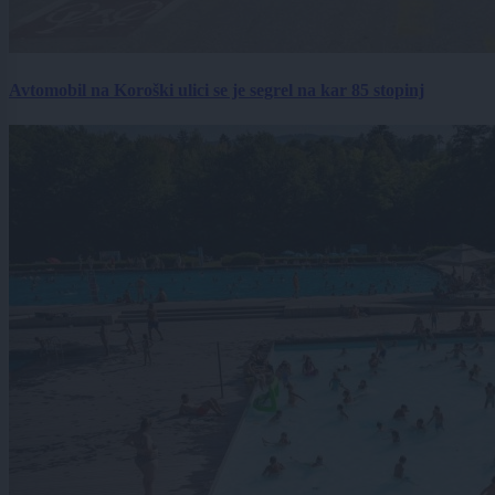
Avtomobil na Koroški ulici se je segrel na kar 85 stopinj