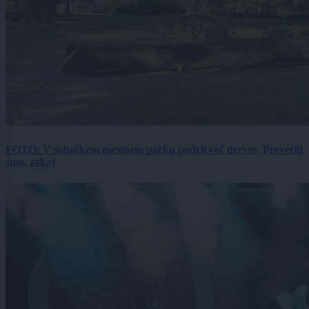
FOTO: V soboškem mestnem parku podrli več dreves. Preverili
smo, zakaj