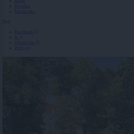
Italija
Hrvaška
Madžarska
Deli
Facebook
X
WhatsApp
Pošlji