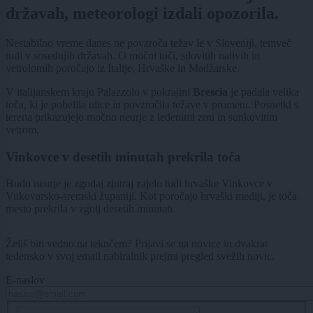
državah, meteorologi izdali opozorila.
Nestabilno vreme danes ne povzroča težav le v Sloveniji, temveč
tudi v sosednjih državah. O močni toči, silovitih nalivih in
vetrolomih poročajo iz Italije, Hrvaške in Madžarske.
V italijanskem kraju Palazzolo v pokrajini
Brescia
je padala velika
toča, ki je pobelila ulice in povzročila težave v prometu. Posnetki s
terena prikazujejo močno neurje z ledenimi zrni in sunkovitim
vetrom.
Vinkovce v desetih minutah prekrila toča
Hudo neurje je zgodaj zjutraj zajelo tudi hrvaške Vinkovce v
Vukovarsko-sremski županiji. Kot poročajo hrvaški mediji, je toča
mesto prekrila v zgolj desetih minutah.
Želiš biti vedno na tekočem? Prijavi se na novice in dvakrat
tedensko v svoj email nabiralnik prejmi pregled svežih novic.
E-naslov
CAPTCHA