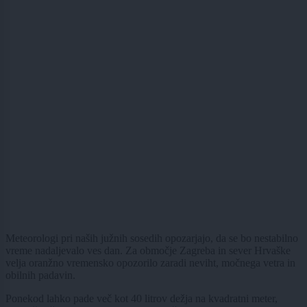
Meteorologi pri naših južnih sosedih opozarjajo, da se bo nestabilno
vreme nadaljevalo ves dan. Za območje Zagreba in sever Hrvaške
velja oranžno vremensko opozorilo zaradi neviht, močnega vetra in
obilnih padavin.
Ponekod lahko pade več kot 40 litrov dežja na kvadratni meter,