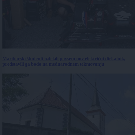
Mariborski študenti izdelali povsem nov električni dirkalnik,
predstavili ga bodo na mednarodnem tekmovanju