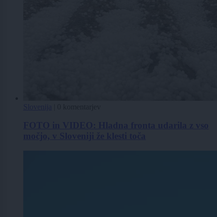
Slovenija
|
0 komentarjev
FOTO in VIDEO: Hladna fronta udarila z vso
močjo, v Sloveniji že klesti toča