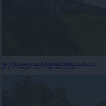
Štajerski župan gre po tretji mandat: Dokončati želi začete
projekte, med prednostnimi zdravstvena postaja