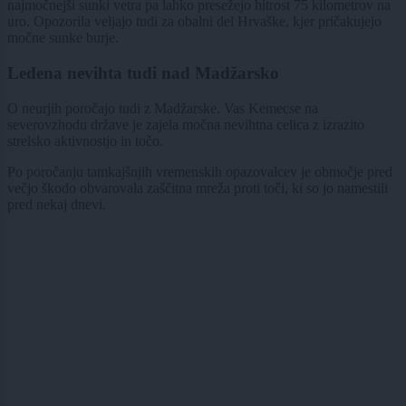
najmočnejši sunki vetra pa lahko presežejo hitrost 75 kilometrov na
uro. Opozorila veljajo tudi za obalni del Hrvaške, kjer pričakujejo
močne sunke burje.
Ledena nevihta tudi nad Madžarsko
O neurjih poročajo tudi z Madžarske. Vas Kemecse na
severovzhodu države je zajela močna nevihtna celica z izrazito
strelsko aktivnostjo in točo.
Po poročanju tamkajšnjih vremenskih opazovalcev je območje pred
večjo škodo obvarovala zaščitna mreža proti toči, ki so jo namestili
pred nekaj dnevi.